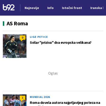
Najnovije
Info
Istočni front
Iranska kr
Nova vest
AS Roma
LIGE PETICE
0
Svilar "priziva" dva evropska velikana?
MUNDIAL 2026
1
Roma dovela autora najprljavijeg poteza na