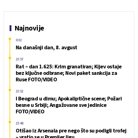
Najnovije
0:02
Na današnji dan, 8. avgust
23:57
Rat – dan 1.625: Krim granatiran; Kijev ostaje
bez ključne odbrane; Novi paket sankcija za
Ruse FOTO/VIDEO
23:52
I Beograd u dimu; Apokaliptične scene; Požari
besne u Srbiji; Angažovane sve jedinice
FOTO/VIDEO
23:48
Otišao iz Arsenala pre nego što su podigli trofej
– vratio se u Premijer ligu