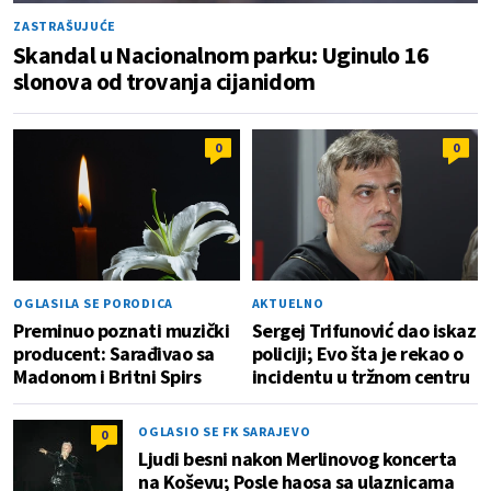
ZASTRAŠUJUĆE
Skandal u Nacionalnom parku: Uginulo 16
slonova od trovanja cijanidom
0
0
OGLASILA SE PORODICA
AKTUELNO
Preminuo poznati muzički
Sergej Trifunović dao iskaz
producent: Sarađivao sa
policiji; Evo šta je rekao o
Madonom i Britni Spirs
incidentu u tržnom centru
OGLASIO SE FK SARAJEVO
0
Ljudi besni nakon Merlinovog koncerta
na Koševu; Posle haosa sa ulaznicama