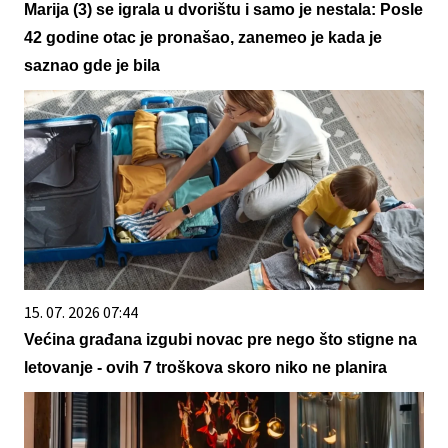
Marija (3) se igrala u dvorištu i samo je nestala: Posle
42 godine otac je pronašao, zanemeo je kada je
saznao gde je bila
15. 07. 2026 07:44
Većina građana izgubi novac pre nego što stigne na
letovanje - ovih 7 troškova skoro niko ne planira