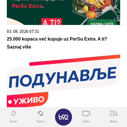
03. 08. 2026 07:31
25.000 kupaca već kupuje uz PerSu Extra. A ti?
Saznaj više
✕
07. 08. 2026 10:09
Novo
Sport
Video
Menu
ФК Сремац почео припреме за нову сезону: