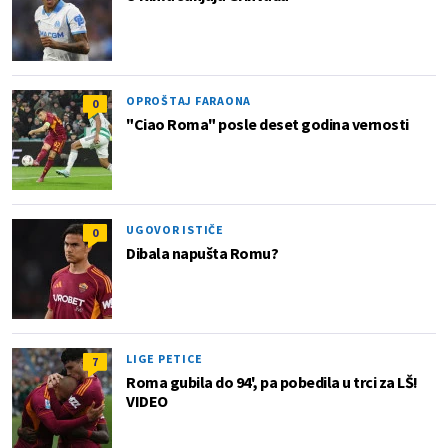
OPROŠTAJ FARAONA
0
"Ciao Roma" posle deset godina vernosti
UGOVOR ISTIČE
0
Dibala napušta Romu?
LIGE PETICE
7
Roma gubila do 94', pa pobedila u trci za LŠ!
VIDEO