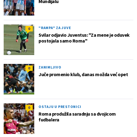
Mundijalu
"RAMPA" ZA JUVE
0
Svilar odjavio Juventus: "Za mene je oduvek
postojala samo Roma"
ZANIMLJIVO
0
Juče promenio klub, danas možda već opet
OSTAJU U PRESTONICI
0
Roma produžila saradnju sa dvojicom
fudbalera