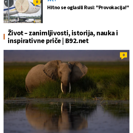
0
Hitno se oglasili Rusi: "Provokacija!"
Život – zanimljivosti, istorija, nauka i
inspirativne priče | B92.net
0