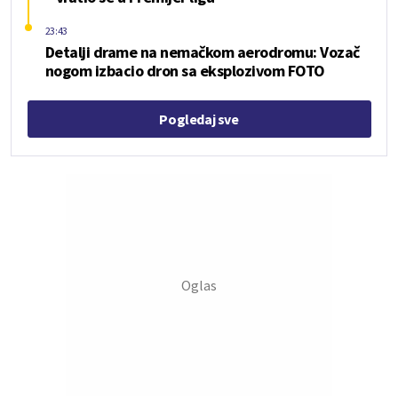
23:43
Detalji drame na nemačkom aerodromu: Vozač
nogom izbacio dron sa eksplozivom FOTO
Pogledaj sve