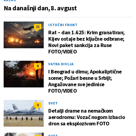
Na današnji dan, 8. avgust
ISTOČNI FRONT
21
Rat – dan 1.625: Krim granatiran;
Kijev ostaje bez ključne odbrane;
Novi paket sankcija za Ruse
FOTO/VIDEO
VATRA DIVLJA
6
I Beograd u dimu; Apokaliptične
scene; Požari besne u Srbiji;
Angažovane sve jedinice
FOTO/VIDEO
SVET
0
Detalji drame na nemačkom
aerodromu: Vozač nogom izbacio
dron sa eksplozivom FOTO
SVET