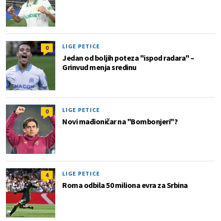
LIGE PETICE
0
Jedan od boljih poteza "ispod radara" –
Grinvud menja sredinu
LIGE PETICE
0
Novi mađioničar na "Bombonjeri"?
LIGE PETICE
4
Roma odbila 50 miliona evra za Srbina