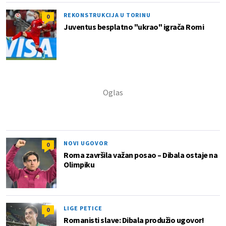
REKONSTRUKCIJA U TORINU
0
Juventus besplatno "ukrao" igrača Romi
NOVI UGOVOR
0
Roma završila važan posao – Dibala ostaje na
Olimpiku
LIGE PETICE
0
Romanisti slave: Dibala produžio ugovor!