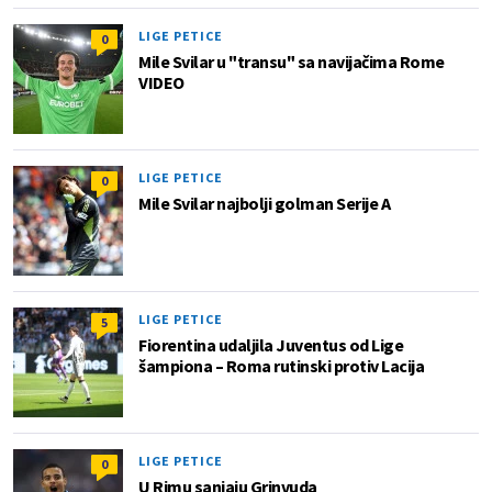
LIGE PETICE
0
Mile Svilar u "transu" sa navijačima Rome
VIDEO
LIGE PETICE
0
Mile Svilar najbolji golman Serije A
LIGE PETICE
5
Fiorentina udaljila Juventus od Lige
šampiona – Roma rutinski protiv Lacija
LIGE PETICE
0
U Rimu sanjaju Grinvuda