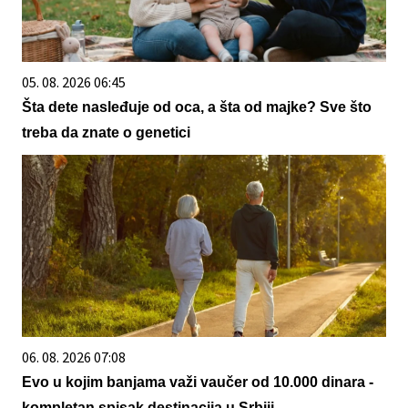
05. 08. 2026 06:45
Šta dete nasleđuje od oca, a šta od majke? Sve što
treba da znate o genetici
06. 08. 2026 07:08
Evo u kojim banjama važi vaučer od 10.000 dinara -
kompletan spisak destinacija u Srbiji