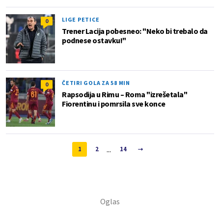
LIGE PETICE
0
Trener Lacija pobesneo: "Neko bi trebalo da
podnese ostavku!"
ČETIRI GOLA ZA 58 MIN
0
Rapsodija u Rimu – Roma "izrešetala"
Fiorentinu i pomrsila sve konce
...
1
2
14