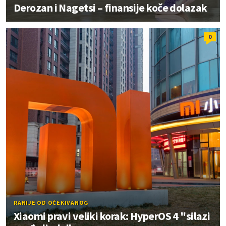
Derozan i Nagetsi – finansije koče dolazak
0
RANIJE OD OČEKIVANOG
Xiaomi pravi veliki korak: HyperOS 4 "silazi