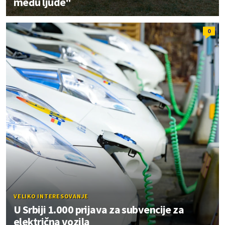
među ljude"
0
VELIKO INTERESOVANJE
U Srbiji 1.000 prijava za subvencije za
električna vozila