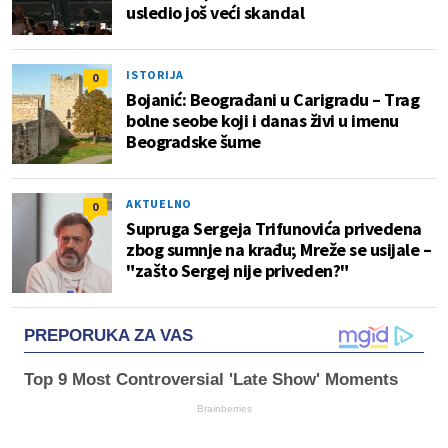
usledio još veći skandal
ISTORIJA
0
Bojanić: Beograđani u Carigradu – Тrag
bolne seobe koji i danas živi u imenu
Beogradske šume
AKTUELNO
0
Supruga Sergeja Trifunovića privedena
zbog sumnje na krađu; Mreže se usijale –
"zašto Sergej nije priveden?"
PREPORUKA ZA VAS
Top 9 Most Controversial 'Late Show' Moments
Brainberries