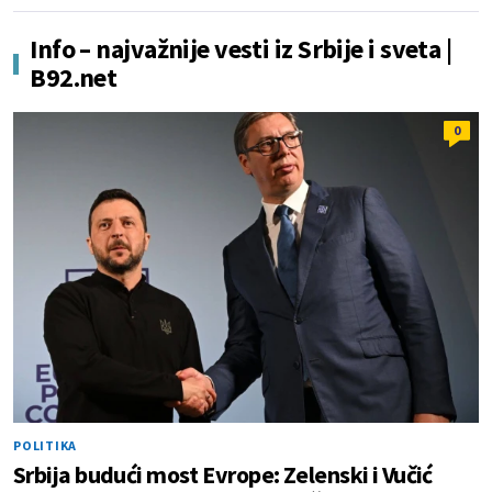
Info – najvažnije vesti iz Srbije i sveta |
B92.net
0
POLITIKA
Srbija budući most Evrope: Zelenski i Vučić