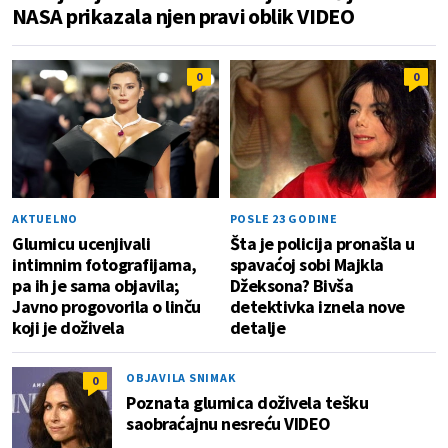
NASA prikazala njen pravi oblik VIDEO
0
0
AKTUELNO
POSLE 23 GODINE
Glumicu ucenjivali
Šta je policija pronašla u
intimnim fotografijama,
spavaćoj sobi Majkla
pa ih je sama objavila;
Džeksona? Bivša
Javno progovorila o linču
detektivka iznela nove
koji je doživela
detalje
OBJAVILA SNIMAK
0
Poznata glumica doživela tešku
saobraćajnu nesreću VIDEO