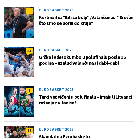
EUROBASKET 2025
0
Kurtinaitis: "Bili su bolji"; Valančunas: "Srećan
što smo se borili do kraja"
EUROBASKET 2025
33
Grčka i Adetokumbo u polufinalu posle 16
godina – uzalud Valančunas i dabl-dabl
EUROBASKET 2025
1
Turci već viđeni u polufinalu – imaju li Litvanci
rešenje za Janisa?
EUROBASKET 2025
18
Skandal na Evrobasketu