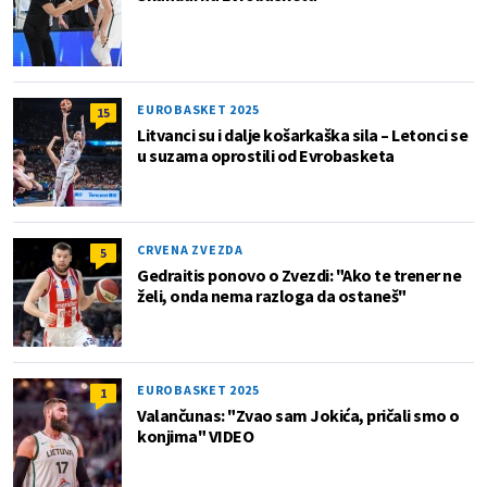
EUROBASKET 2025
15
Litvanci su i dalje košarkaška sila – Letonci se
u suzama oprostili od Evrobasketa
CRVENA ZVEZDA
5
Gedraitis ponovo o Zvezdi: "Ako te trener ne
želi, onda nema razloga da ostaneš"
EUROBASKET 2025
1
Valančunas: "Zvao sam Jokića, pričali smo o
konjima" VIDEO