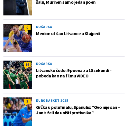
šalu, Murinen samo jedan poen
KOŠARKA
0
Menion utišao Litvance u Klajpedi
KOŠARKA
14
Litvansko čudo: 9 poena za 10 sekundi –
pobeda kao na filmu VIDEO
EUROBASKET 2025
3
Grčka u polufinalu; Spanulis: "Ovo nije san –
Janis želi da uništi protivnika"