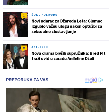
ŠOK U HOLIVUDU
1
Novi udarac za Džareda Leta: Glumac
izgubio važnu ulogu nakon optužbi za
seksualno zlostavljanje
AKTUELNO
0
Nova drama bivših supružnika: Bred Pit
traži uvid u zaradu Anđeline Džoli
PREPORUKA ZA VAS