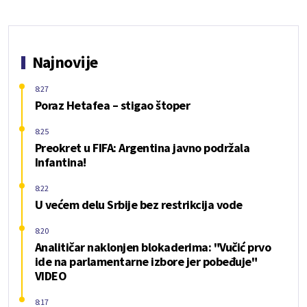
Najnovije
8:27
Poraz Hetafea – stigao štoper
8:25
Preokret u FIFA: Argentina javno podržala
Infantina!
8:22
U većem delu Srbije bez restrikcija vode
8:20
Analitičar naklonjen blokaderima: "Vučić prvo
ide na parlamentarne izbore jer pobeđuje"
VIDEO
8:17