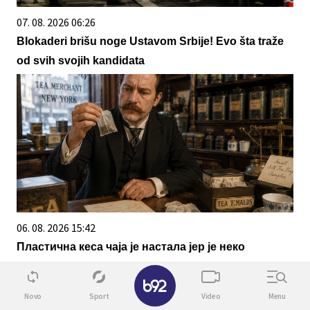
07. 08. 2026 06:26
Blokaderi brišu noge Ustavom Srbije! Evo šta traže
od svih svojih kandidata
06. 08. 2026 15:42
Пластична кеса чаја је настала јер је неко
погрешно разумео узорак
✕
Novo
Sport
Video
Menu