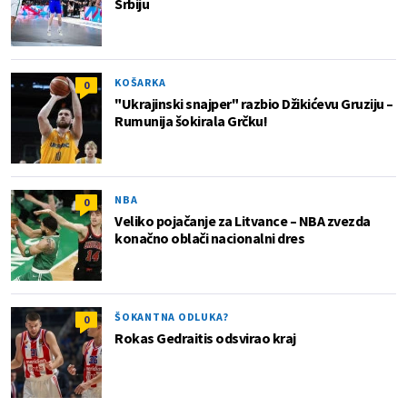
Srbiju
KOŠARKA
0
"Ukrajinski snajper" razbio Džikićevu Gruziju –
Rumunija šokirala Grčku!
NBA
0
Veliko pojačanje za Litvance – NBA zvezda
konačno oblači nacionalni dres
ŠOKANTNA ODLUKA?
0
Rokas Gedraitis odsvirao kraj