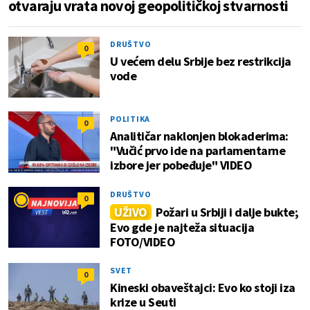
otvaraju vrata novoj geopolitičkoj stvarnosti
DRUŠTVO
0
U većem delu Srbije bez restrikcija
vode
POLITIKA
0
Analitičar naklonjen blokaderima:
"Vučić prvo ide na parlamentarne
izbore jer pobeđuje" VIDEO
DRUŠTVO
0
UŽIVO
Požari u Srbiji i dalje bukte;
Evo gde je najteža situacija
FOTO/VIDEO
SVET
0
Kineski obaveštajci: Evo ko stoji iza
krize u Seuti