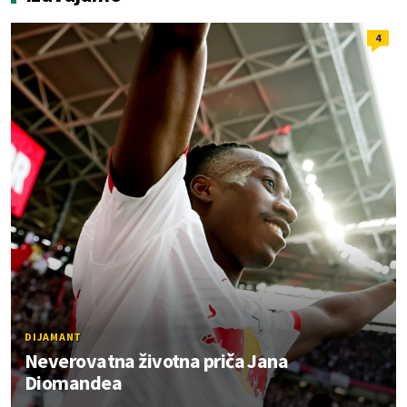
4
DIJAMANT
Neverovatna životna priča Jana
Diomandea