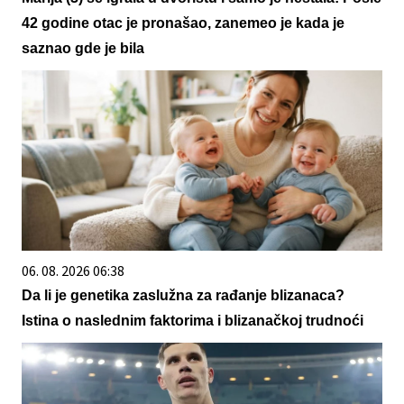
42 godine otac je pronašao, zanemeo je kada je
saznao gde je bila
06. 08. 2026 06:38
Da li je genetika zaslužna za rađanje blizanaca?
Istina o naslednim faktorima i blizanačkoj trudnoći