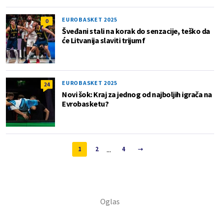
EUROBASKET 2025
0
Šveđani stali na korak do senzacije, teško da
će Litvanija slaviti trijumf
EUROBASKET 2025
24
Novi šok: Kraj za jednog od najboljih igrača na
Evrobasketu?
...
1
2
4