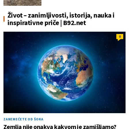
Život – zanimljivosti, istorija, nauka i
inspirativne priče | B92.net
0
ZANEMEĆETE OD ŠOKA
Zemlja nije onakva kakvom je zamišljamo?