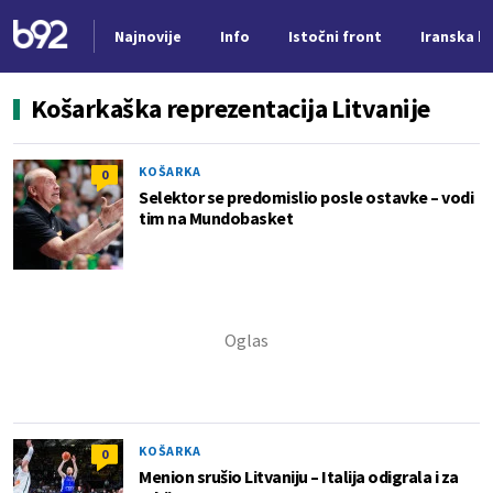
Najnovije
Info
Istočni front
Iranska kr
Nova vest
Košarkaška reprezentacija Litvanije
KOŠARKA
0
Selektor se predomislio posle ostavke – vodi
tim na Mundobasket
KOŠARKA
0
Menion srušio Litvaniju – Italija odigrala i za