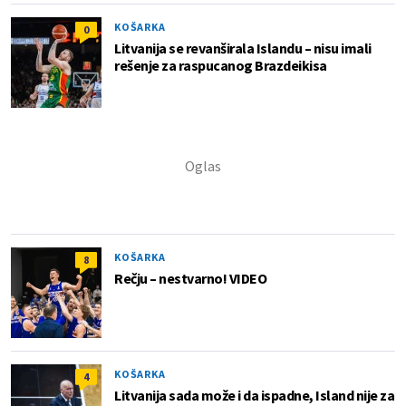
KOŠARKA
0
Litvanija se revanširala Islandu – nisu imali
rešenje za raspucanog Brazdeikisa
KOŠARKA
8
Rečju – nestvarno! VIDEO
KOŠARKA
4
Litvanija sada može i da ispadne, Island nije za