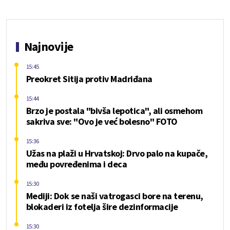
Najnovije
15:45
Preokret Sitija protiv Madriđana
15:44
Brzo je postala "bivša lepotica", ali osmehom
sakriva sve: "Ovo je već bolesno" FOTO
15:36
Užas na plaži u Hrvatskoj: Drvo palo na kupače,
među povređenima i deca
15:30
Mediji: Dok se naši vatrogasci bore na terenu,
blokaderi iz fotelja šire dezinformacije
15:30