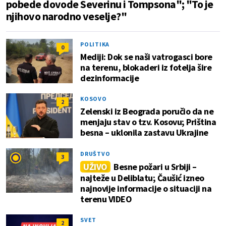
pobede dovode Severinu i Tompsona"; "To je
njihovo narodno veselje?"
POLITIKA
0
Mediji: Dok se naši vatrogasci bore
na terenu, blokaderi iz fotelja šire
dezinformacije
KOSOVO
2
Zelenski iz Beograda poručio da ne
menjaju stav o tzv. Kosovu; Priština
besna – uklonila zastavu Ukrajine
DRUŠTVO
3
UŽIVO
Besne požari u Srbiji –
najteže u Deliblatu; Čaušić izneo
najnovije informacije o situaciji na
terenu VIDEO
SVET
2