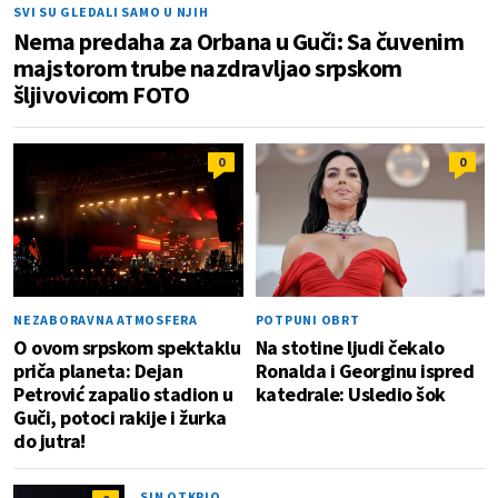
SVI SU GLEDALI SAMO U NJIH
Nema predaha za Orbana u Guči: Sa čuvenim
majstorom trube nazdravljao srpskom
šljivovicom FOTO
0
0
NEZABORAVNA ATMOSFERA
POTPUNI OBRT
O ovom srpskom spektaklu
Na stotine ljudi čekalo
priča planeta: Dejan
Ronalda i Georginu ispred
Petrović zapalio stadion u
katedrale: Usledio šok
Guči, potoci rakije i žurka
do jutra!
SIN OTKRIO