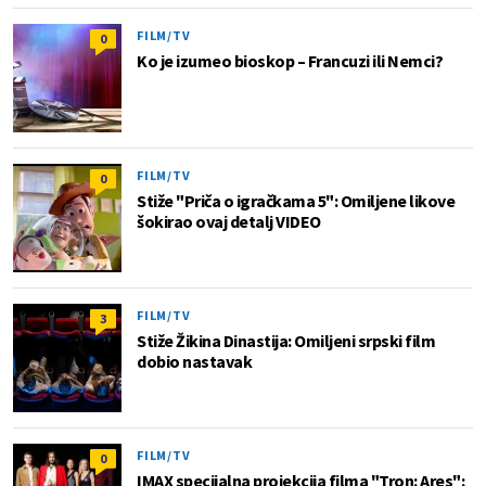
FILM/TV
0
Ko je izumeo bioskop – Francuzi ili Nemci?
FILM/TV
0
Stiže "Priča o igračkama 5": Omiljene likove
šokirao ovaj detalj VIDEO
FILM/TV
3
Stiže Žikina Dinastija: Omiljeni srpski film
dobio nastavak
FILM/TV
0
IMAX specijalna projekcija filma "Tron: Ares":