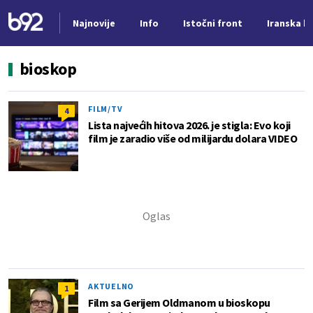
Najnovije
Info
Istočni front
Iranska kr
Nova vest
bioskop
FILM/TV
4
Lista najvećih hitova 2026. je stigla: Evo koji
film je zaradio više od milijardu dolara VIDEO
AKTUELNO
1
Film sa Gerijem Oldmanom u bioskopu