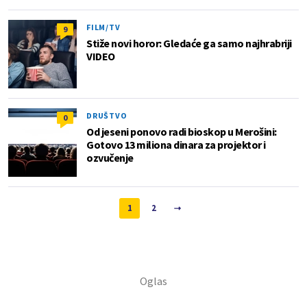
FILM/TV
9
Stiže novi horor: Gledaće ga samo najhrabriji
VIDEO
DRUŠTVO
0
Od jeseni ponovo radi bioskop u Merošini:
Gotovo 13 miliona dinara za projektor i
ozvučenje
1
2