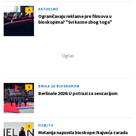
AKTUELNO
4
Ograničavaju reklame pre filmova u
bioskopima? "Svi kasne zbog toga"
BRIGA ZA BIOSKOPOM
0
Berlinale 2026: U potrazi za senzacijom
FILM/TV
3
Melanija napunila bioskope: Najveća zarada