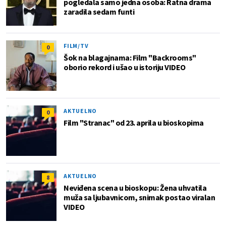
pogledala samo jedna osoba: Ratna drama
zaradila sedam funti
FILM/TV
0
Šok na blagajnama: Film "Backrooms"
oborio rekord i ušao u istoriju VIDEO
AKTUELNO
0
Film "Stranac" od 23. aprila u bioskopima
AKTUELNO
8
Neviđena scena u bioskopu: Žena uhvatila
muža sa ljubavnicom, snimak postao viralan
VIDEO