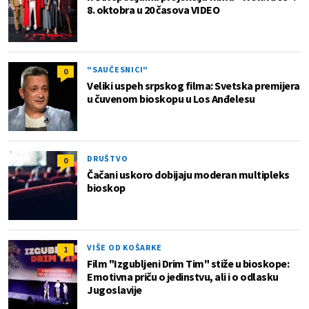
8. oktobra u 20 časova VIDEO
"SAUČESNICI"
0
Veliki uspeh srpskog filma: Svetska premijera
u čuvenom bioskopu u Los Anđelesu
DRUŠTVO
0
Čačani uskoro dobijaju moderan multipleks
bioskop
VIŠE OD KOŠARKE
1
Film "Izgubljeni Drim Tim" stiže u bioskope:
Emotivna priču o jedinstvu, ali i o odlasku
Jugoslavije