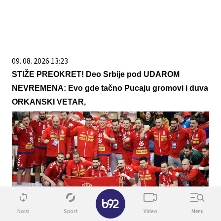
09. 08. 2026 13:23
STIŽE PREOKRET! Deo Srbije pod UDAROM
NEVREMENA: Evo gde tačno Pucaju gromovi i duva
ORKANSKI VETAR,
✕
Novo
Sport
Video
Menu
09. 08. 2026 12:58