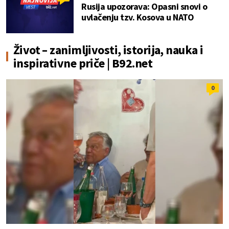
Rusija upozorava: Opasni snovi o
uvlačenju tzv. Kosova u NATO
Život – zanimljivosti, istorija, nauka i
inspirativne priče | B92.net
0