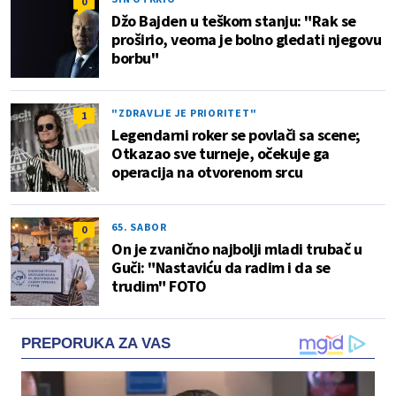
0
Džo Bajden u teškom stanju: "Rak se
proširio, veoma je bolno gledati njegovu
borbu"
"ZDRAVLJE JE PRIORITET"
1
Legendarni roker se povlači sa scene;
Otkazao sve turneje, očekuje ga
operacija na otvorenom srcu
65. SABOR
0
On je zvanično najbolji mladi trubač u
Guči: "Nastaviću da radim i da se
trudim" FOTO
PREPORUKA ZA VAS