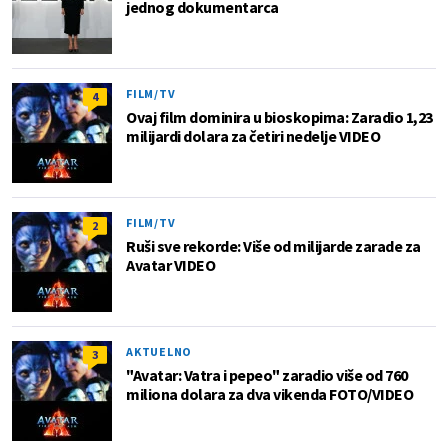
jednog dokumentarca
FILM/TV
4
Ovaj film dominira u bioskopima: Zaradio 1,23
milijardi dolara za četiri nedelje VIDEO
FILM/TV
2
Ruši sve rekorde: Više od milijarde zarade za
Avatar VIDEO
AKTUELNO
3
"Avatar: Vatra i pepeo" zaradio više od 760
miliona dolara za dva vikenda FOTO/VIDEO