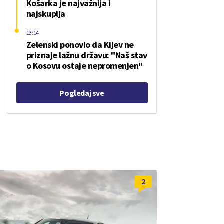
Košarka je najvažnija i
najskuplja
13:14
Zelenski ponovio da Kijev ne
priznaje lažnu državu: "Naš stav
o Kosovu ostaje nepromenjen"
Pogledaj sve
2