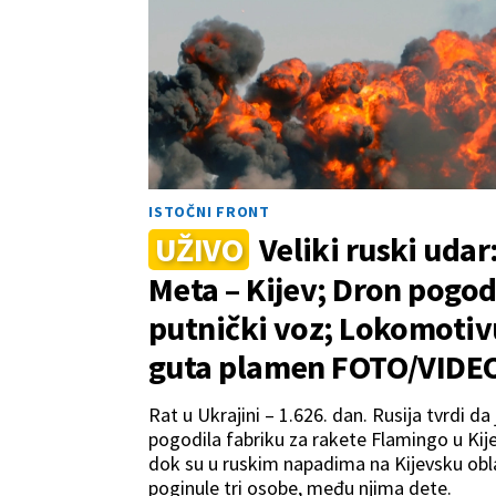
ISTOČNI FRONT
UŽIVO
Veliki ruski udar
Meta – Kijev; Dron pogod
putnički voz; Lokomotiv
guta plamen FOTO/VIDE
Rat u Ukrajini – 1.626. dan. Rusija tvrdi da 
pogodila fabriku za rakete Flamingo u Kij
dok su u ruskim napadima na Kijevsku obl
poginule tri osobe, među njima dete.