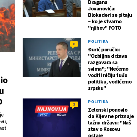
Dragana
Jovanovića:
Blokaderi se pitaju
– ko je stvarno
"njihov" FOTO
POLITIKA
0
Đurić poručio:
"Ozbiljna država
razgovara sa
:
svima"; "Nećemo
voditi ničiju tuđu
io
politiku, vodićemo
srpsku"
u
O
POLITIKA
1
Zelenski ponovio
je
da Kijev ne priznaje
evu,
lažnu državu: "Naš
ast
stav o Kosovu
ostaje