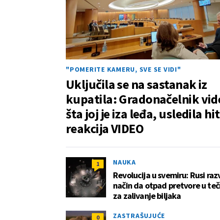
"POMERITE KAMERU, SVE SE VIDI"
Uključila se na sastanak iz
kupatila: Gradonačelnik vid
šta joj je iza leđa, usledila hit
reakcija VIDEO
NAUKA
1
Revolucija u svemiru: Rusi razv
način da otpad pretvore u te
za zalivanje biljaka
ZASTRAŠUJUĆE
0