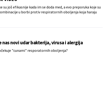
ke su još efikasnije kada im se doda med, a evo preporuka koje su
ombinacije u borbi protiv respiratornih oboljenja koja haraju
 nas novi udar bakterija, virusa i alergija
 očekuje "cunami" resporatornih oboljenja?