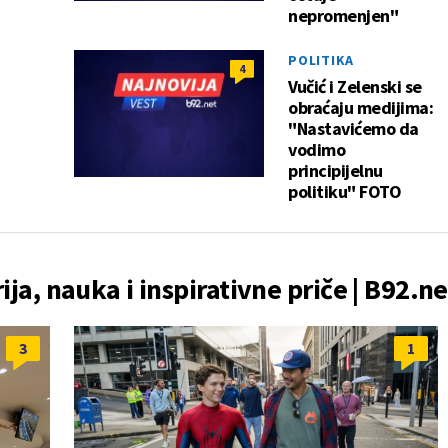
nepromenjen"
POLITIKA
4
Vučić i Zelenski se
obraćaju medijima:
"Nastavićemo da
vodimo
principijelnu
politiku" FOTO
rija, nauka i inspirativne priče | B92.ne
3
1