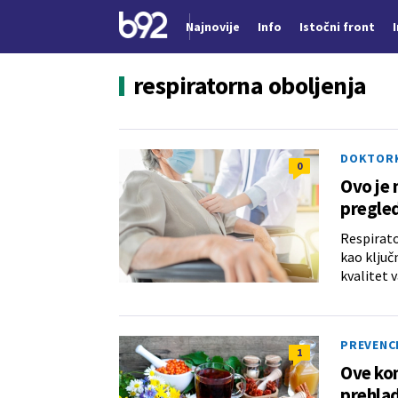
Najnovije
Info
Istočni front
Nova vest
respiratorna oboljenja
DOKTOR
0
Ovo je 
pregled
Respirato
kao ključn
kvalitet 
PREVENC
1
Ove kom
prehla