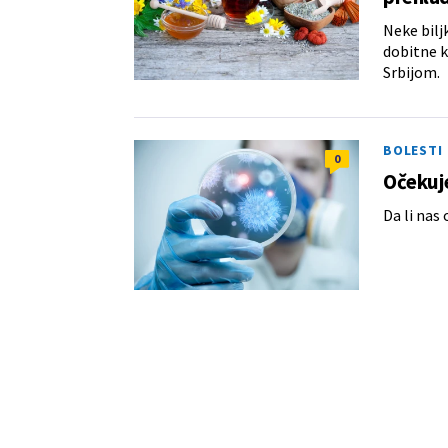
Neke bilj
dobitne k
Srbijom.
BOLESTI
0
Očekuje
Da li nas