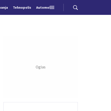
vanja
Tehnopolis
Automobili