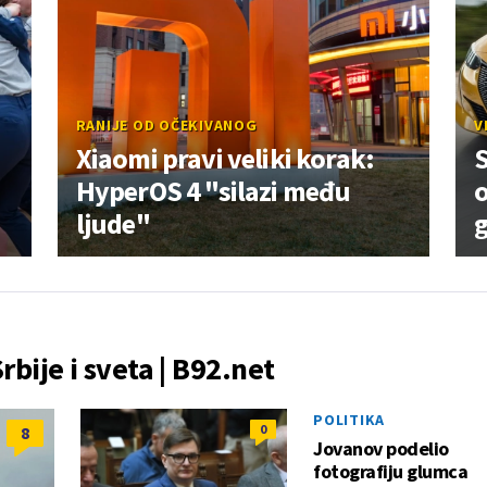
RANIJE OD OČEKIVANOG
V
Xiaomi pravi veliki korak:
HyperOS 4 "silazi među
o
ljude"
Srbije i sveta | B92.net
POLITIKA
0
8
Jovanov podelio
fotografiju glumca