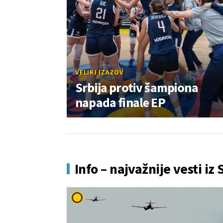
VELIKI IZAZOV
Srbija protiv šampiona
napada finale EP
Info – najvažnije vesti iz 