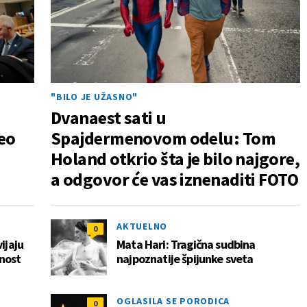
"BILO JE UŽASNO"
Dvanaest sati u
eo
Spajdermenovom odelu: Tom
Holand otkrio šta je bilo najgore,
a odgovor će vas iznenaditi FOTO
AKTUELNO
0
ijaju
Mata Hari: Tragična sudbina
čnost
najpoznatije špijunke sveta
OGLASILA SE PORODICA
0