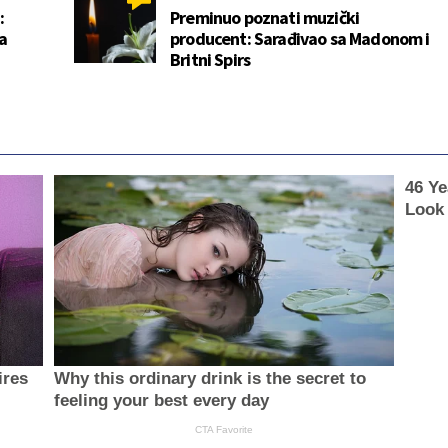
:
Preminuo poznati muzički
a
producent: Sarađivao sa Madonom i
Britni Spirs
46 Ye
Look
ires
Why this ordinary drink is the secret to
feeling your best every day
CTA Favorite