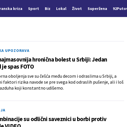
Iranska kriza
Sport
Biz
Lokal
Život
Superžena
92Puto
KA UPOZORAVA
najmasovnija hronična bolest u Srbiji: Jedan
 je spas FOTO
rna oboljenja sve su češća među decom i odraslima u Srbiji, a
i faktori rizika navode se pre svega kod odraslih pušenje, ali i loš
vazduha koji konstantno udišemo.
IJA
binacije su odlični saveznici u borbi protiv
de VIDEO