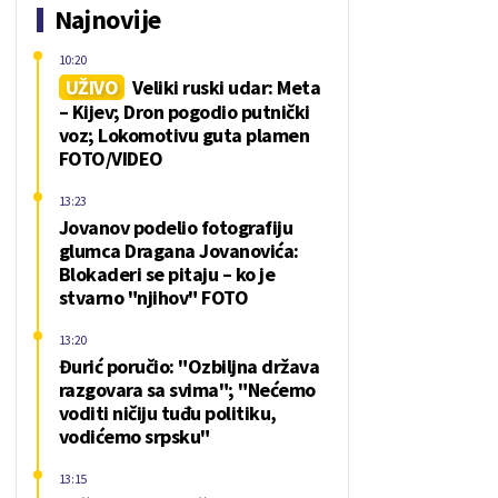
Najnovije
10:20
UŽIVO
Veliki ruski udar: Meta
– Kijev; Dron pogodio putnički
voz; Lokomotivu guta plamen
FOTO/VIDEO
13:23
Jovanov podelio fotografiju
glumca Dragana Jovanovića:
Blokaderi se pitaju – ko je
stvarno "njihov" FOTO
13:20
Đurić poručio: "Ozbiljna država
razgovara sa svima"; "Nećemo
voditi ničiju tuđu politiku,
vodićemo srpsku"
13:15