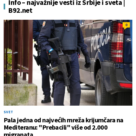
Info – najvažnije vesti iz Srbije i sveta |
B92.net
0
SVET
Pala jedna od najvećih mreža krijumčara na
Mediteranu: "Prebacili" više od 2.000
migranata