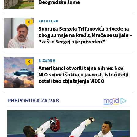
Beogradske šume
AKTUELNO
0
Supruga Sergeja Trifunovića privedena
zbog sumnje na krađu; Mreže se usijale –
"zašto Sergej nije priveden?"
BIZARNO
6
Amerikanci otvorili tajne arhive: Novi
NLO snimci šokiraju javnost, istražitelji
ostali bez objašnjenja VIDEO
PREPORUKA ZA VAS