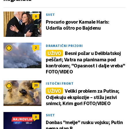
SVET
0
Procurio govor Kamale Haris:
Udarila oštro po Bajdenu
DRAMATIČNI PRIZORI
2
UŽIVO
Besni požar u Deliblatskoj
peščari; Vatra na planinama pod
kontrolom; "Opasnost i dalje vreba"
FOTO/VIDEO
ISTOČNI FRONT
20
UŽIVO
Veliki problem za Putina;
Odjekuju eksplozije – stižu jezivi
snimci; Krim gori FOTO/VIDEO
SVET
0
Donbas "melje" rusku vojsku; Putin
nema plan B