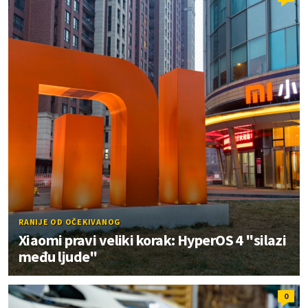
RANIJE OD OČEKIVANOG
Xiaomi pravi veliki korak: HyperOS 4 "silazi
među ljude"
0