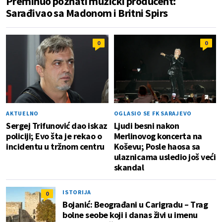
Preminuo poznati muzički producent:
Sarađivao sa Madonom i Britni Spirs
0
0
AKTUELNO
OGLASIO SE FK SARAJEVO
Sergej Trifunović dao iskaz
Ljudi besni nakon
policiji; Evo šta je rekao o
Merlinovog koncerta na
incidentu u tržnom centru
Koševu; Posle haosa sa
ulaznicama usledio još veći
skandal
ISTORIJA
0
Bojanić: Beograđani u Carigradu – Тrag
bolne seobe koji i danas živi u imenu