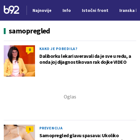
Najnovije
Info
Istočni front
Iranska kr
Nova vest
samopregled
KAKO JE POBEDILA?
0
Daliborku lekari uveravali da je sve u redu, a
onda joj dijagnostikovan rak dojke VIDEO
PREVENCIJA
1
Samopregled glavu spasava: Ukoliko