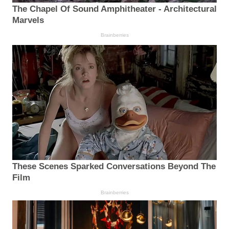
The Chapel Of Sound Amphitheater - Architectural
Marvels
Brainberries
These Scenes Sparked Conversations Beyond The
Film
Brainberries