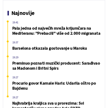
Najnovije
19:41
Pala jedna od najvećih mreža krijumčara na
Mediteranu: "Prebacili" više od 2.000 migranata
19:37
Barselona otkazala gostovanje u Maroku
19:29
Preminuo poznati muzički producent: Sarađivao
sa Madonom i Britni Spirs
19:27
Procurio govor Kamale Haris: Udarila oštro po
Bajdenu
19:27
Najhrabrija kraljica sva u prorezima: Svi