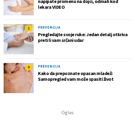
napipate promenu na dojci, odmah kod
lekara VIDEO
PREVENCIJA
1
Pregledajte svoje ruke: Jedan detalj otkriva
preti li vam srčani udar
PREVENCIJA
0
Kako da prepoznate opasan mladež:
Samopregled vam može spasiti život