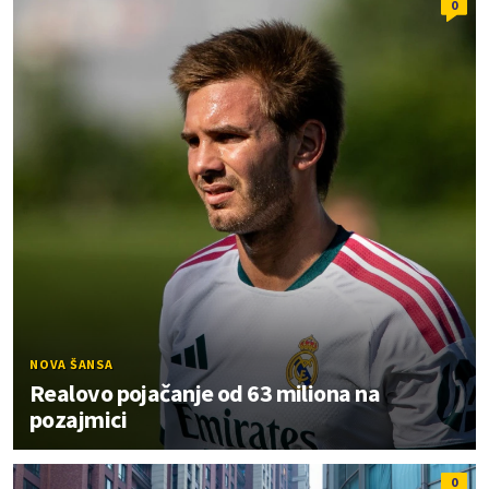
0
NOVA ŠANSA
Realovo pojačanje od 63 miliona na
pozajmici
0