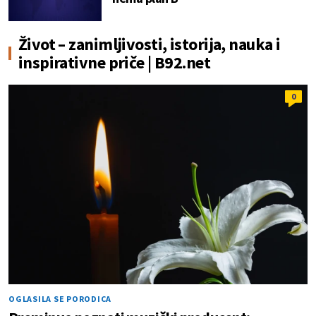
Život – zanimljivosti, istorija, nauka i
inspirativne priče | B92.net
0
OGLASILA SE PORODICA