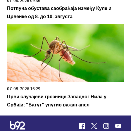
07. 08. 2026 09:36
Потпуна обустава саобраћаја између Куле и
Црвенке од 8. до 10. августа
07. 08. 2026 16:29
Први случајеви грознице Западног Нила у
Србији: "Батут" упутио важан апел