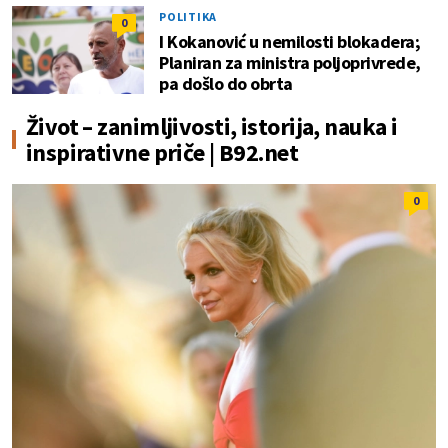
POLITIKA
0
I Kokanović u nemilosti blokadera;
Planiran za ministra poljoprivrede,
pa došlo do obrta
Život – zanimljivosti, istorija, nauka i
inspirativne priče | B92.net
0