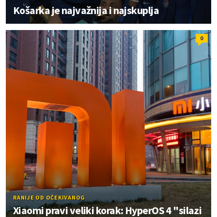
Košarka je najvažnija i najskuplja
0
RANIJE OD OČEKIVANOG
Xiaomi pravi veliki korak: HyperOS 4 "silazi