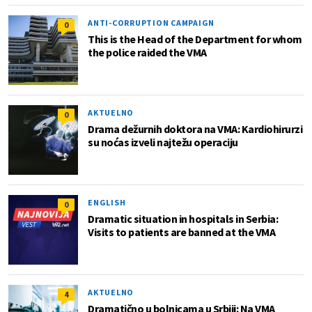
ANTI-CORRUPTION CAMPAIGN
0
This is the Head of the Department for whom
the police raided the VMA
AKTUELNO
0
Drama dežurnih doktora na VMA: Kardiohirurzi
su noćas izveli najtežu operaciju
ENGLISH
0
Dramatic situation in hospitals in Serbia:
Visits to patients are banned at the VMA
AKTUELNO
4
Dramatično u bolnicama u Srbiji: Na VMA