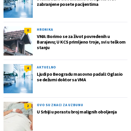
zabranjene posete pacijentima
HRONIKA
0
VMA: Borimo se za život povređenih u
Barajevu; U KCS primljeno troje, svi u teškom
stanju
AKTUELNO
4
Ljudi po Beogradu masovno padali: Oglasio
se dežurni doktor sa VMA
OVO SU ZNACI ZA UZBUNU
2
U Srbiji u porastu broj malignih oboljenja