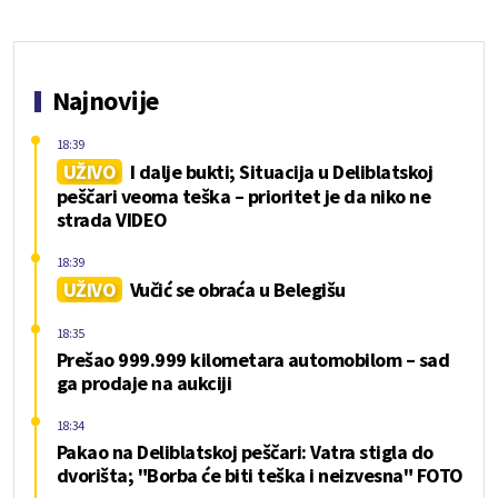
Najnovije
18:39
UŽIVO
I dalje bukti; Situacija u Deliblatskoj
peščari veoma teška – prioritet je da niko ne
strada VIDEO
18:39
UŽIVO
Vučić se obraća u Belegišu
18:35
Prešao 999.999 kilometara automobilom – sad
ga prodaje na aukciji
18:34
Pakao na Deliblatskoj peščari: Vatra stigla do
dvorišta; "Borba će biti teška i neizvesna" FOTO