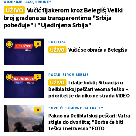
ODJEKUJE "ACO, SRBINE"
UŽIVO
Vučić fijakerom kroz Belegiš; Veliki
broj građana sa transparentima "Srbija
pobeđuje" i "Ujedinjena Srbija"
POLITIKA
0
UŽIVO
Vučić se obraća u Belegišu
POŽARI ŠIROM SRBIJE
2
UŽIVO
I dalje bukti; Situacija u
Deliblatskoj peščari veoma teška –
prioritet je da niko ne strada VIDEO
"OVO ĆE SIGURNO DA TRAJE"
0
Pakao na Deliblatskoj peščari: Vatra
stigla do dvorišta; "Borba će biti
teška i neizvesna" FOTO