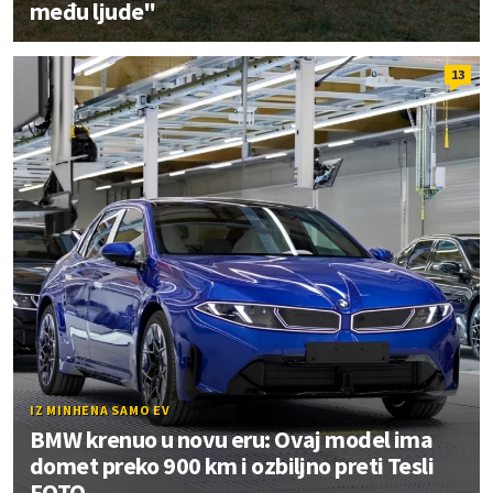
među ljude"
13
IZ MINHENA SAMO EV
BMW krenuo u novu eru: Ovaj model ima
domet preko 900 km i ozbiljno preti Tesli
FOTO