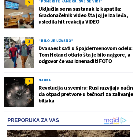
"POMERITE KAMERU, SVE SE VIDI"
5
Uključila se na sastanak iz kupatila:
Gradonačelnik video šta joj je iza leđa,
usledila hit reakcija VIDEO
"BILO JE UŽASNO"
2
Dvanaest sati u Spajdermenovom odelu:
Tom Holand otkrio šta je bilo najgore, a
odgovor će vas iznenaditi FOTO
NAUKA
1
Revolucija u svemiru: Rusi razvijaju način
da otpad pretvore u tečnost za zalivanje
biljaka
PREPORUKA ZA VAS