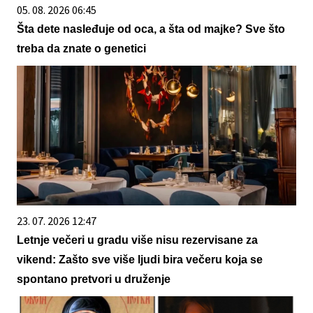
05. 08. 2026 06:45
Šta dete nasleđuje od oca, a šta od majke? Sve što
treba da znate o genetici
23. 07. 2026 12:47
Letnje večeri u gradu više nisu rezervisane za
vikend: Zašto sve više ljudi bira večeru koja se
spontano pretvori u druženje