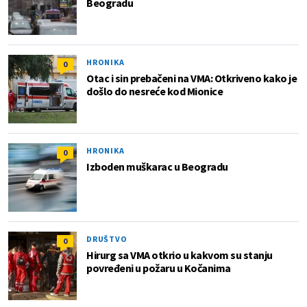
Beogradu
HRONIKA
0
Otac i sin prebačeni na VMA: Otkriveno kako je
došlo do nesreće kod Mionice
HRONIKA
0
Izboden muškarac u Beogradu
DRUŠTVO
0
Hirurg sa VMA otkrio u kakvom su stanju
povređeni u požaru u Kočanima