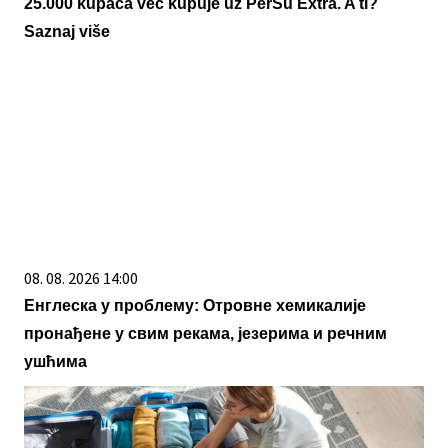
25.000 kupaca već kupuje uz PerSu Extra. A ti?
Saznaj više
08. 08. 2026 14:00
Енглеска у проблему: Отровне хемикалије
пронађене у свим рекама, језерима и речним
ушћима