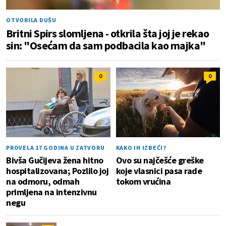
OTVORILA DUŠU
Britni Spirs slomljena - otkrila šta joj je rekao
sin: "Osećam da sam podbacila kao majka"
0
0
PROVELA 17 GODINA U ZATVORU
KAKO IH IZBEĆI?
Bivša Gučijeva žena hitno
Ovo su najčešće greške
hospitalizovana; Pozlilo joj
koje vlasnici pasa rade
na odmoru, odmah
tokom vrućina
primljena na intenzivnu
negu