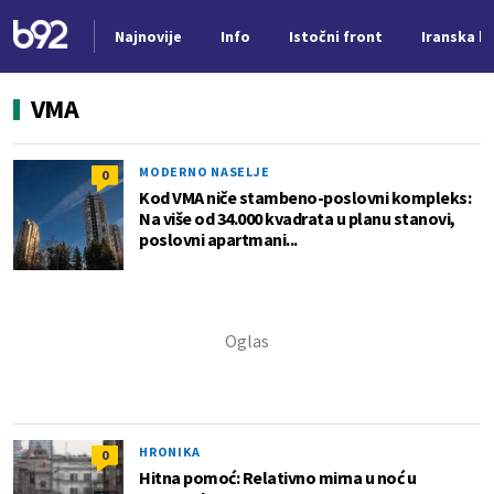
Najnovije
Info
Istočni front
Iranska kr
Nova vest
VMA
MODERNO NASELJE
0
Kod VMA niče stambeno-poslovni kompleks:
Na više od 34.000 kvadrata u planu stanovi,
poslovni apartmani...
HRONIKA
0
Hitna pomoć: Relativno mirna u noć u