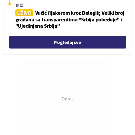
18:32
UŽIVO
Vučić fijakerom kroz Belegiš; Veliki broj
građana sa transparentima "Srbija pobeđuje" i
"Ujedinjena Srbija"
Pogledaj sve