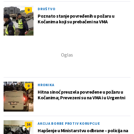
DRUŠTVO
0
Poznato stanje povređenih u požaru u
Kočanima koji su prebačeni na VMA
HRONIKA
0
Hitna sinoć preuzela povređene u požaru u
Kočanima; Prevezeni su na VMA i u Urgentni
AKCIJA BORBE PROTIV KORUPCIJE
16
Hapšenje u Ministarstvu odbrane – policija na