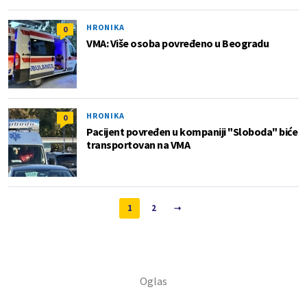
HRONIKA
0
VMA: Više osoba povređeno u Beogradu
HRONIKA
0
Pacijent povređen u kompaniji "Sloboda" biće
transportovan na VMA
1
2