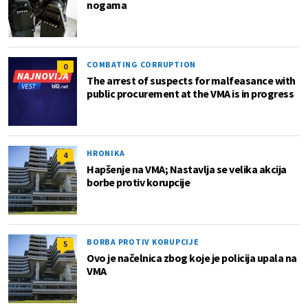
nogama
COMBATING CORRUPTION
0
The arrest of suspects for malfeasance with
public procurement at the VMA is in progress
HRONIKA
4
Hapšenje na VMA; Nastavlja se velika akcija
borbe protiv korupcije
BORBA PROTIV KORUPCIJE
5
Ovo je načelnica zbog koje je policija upala na
VMA