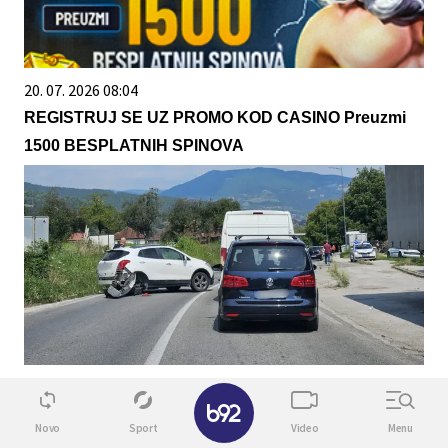
20. 07. 2026 08:04
REGISTRUJ SE UZ PROMO KOD CASINO Preuzmi
1500 BESPLATNIH SPINOVA
08. 08. 2026 14:41
✕
Београђанин остао без оба точка на ауту: Тежа
Novo
Sport
Video
Menu
саобраћајна незгода у Великој Жупи – то је