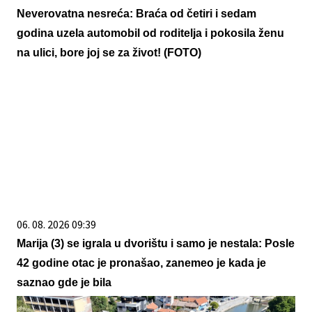
Neverovatna nesreća: Braća od četiri i sedam
godina uzela automobil od roditelja i pokosila ženu
na ulici, bore joj se za život! (FOTO)
06. 08. 2026 09:39
Marija (3) se igrala u dvorištu i samo je nestala: Posle
42 godine otac je pronašao, zanemeo je kada je
saznao gde je bila