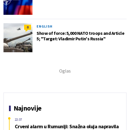
ENGLISH
0
Show of force: 5,000 NATO troops and Article
5; "Target: Vladimir Putin's Russia"
Najnovije
22:37
Crveni alarm u Rumuniji: Snažna oluja napravila