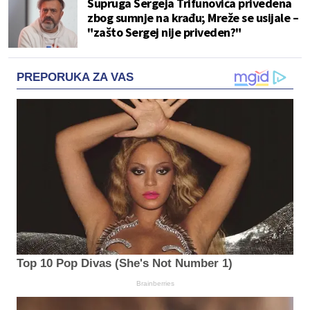
Supruga Sergeja Trifunovića privedena
zbog sumnje na krađu; Mreže se usijale –
"zašto Sergej nije priveden?"
PREPORUKA ZA VAS
Top 10 Pop Divas (She's Not Number 1)
Brainberries