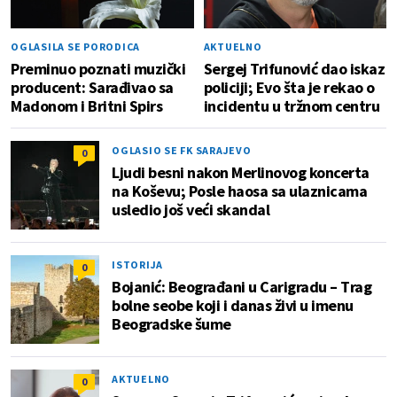
OGLASILA SE PORODICA
AKTUELNO
Preminuo poznati muzički
Sergej Trifunović dao iskaz
producent: Sarađivao sa
policiji; Evo šta je rekao o
Madonom i Britni Spirs
incidentu u tržnom centru
OGLASIO SE FK SARAJEVO
0
Ljudi besni nakon Merlinovog koncerta
na Koševu; Posle haosa sa ulaznicama
usledio još veći skandal
ISTORIJA
0
Bojanić: Beograđani u Carigradu – Тrag
bolne seobe koji i danas živi u imenu
Beogradske šume
AKTUELNO
0