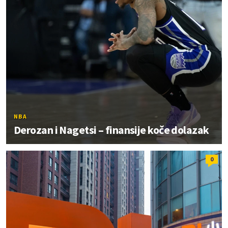
NBA
Derozan i Nagetsi – finansije koče dolazak
0