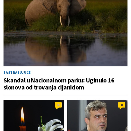
ZASTRAŠUJUĆE
Skandal u Nacionalnom parku: Uginulo 16
slonova od trovanja cijanidom
0
0