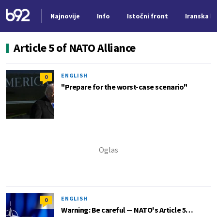
Najnovije
Info
Istočni front
Iranska kr
Nova vest
Article 5 of NATO Alliance
ENGLISH
0
"Prepare for the worst-case scenario"
ENGLISH
0
Warning: Be careful — NATO's Article 5…