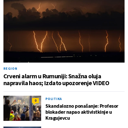
REGION
Crveni alarm u Rumuniji: Snažna oluja
napravila haos; Izdato upozorenje VIDEO
POLITIKA
0
Skandalozno ponašanje: Profesor
blokader napao aktivistkinje u
Kragujevcu