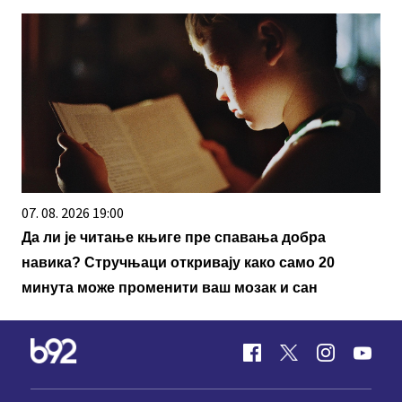
07. 08. 2026 19:00
Да ли је читање књиге пре спавања добра
навика? Стручњаци откривају како само 20
минута може променити ваш мозак и сан