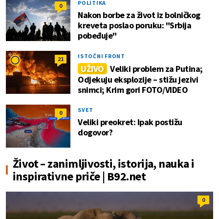
POLITIKA
0
Nakon borbe za život iz bolničkog
kreveta poslao poruku: "Srbija
pobeđuje"
ISTOČNI FRONT
21
UŽIVO
Veliki problem za Putina;
Odjekuju eksplozije – stižu jezivi
snimci; Krim gori FOTO/VIDEO
SVET
0
Veliki preokret: Ipak postižu
dogovor?
Život – zanimljivosti, istorija, nauka i
inspirativne priče | B92.net
0