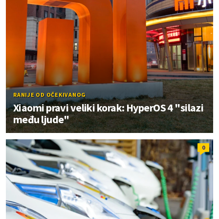
RANIJE OD OČEKIVANOG
Xiaomi pravi veliki korak: HyperOS 4 "silazi
među ljude"
0