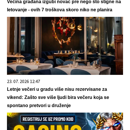
Većina građana izgubi novac pre nego što stigne na
letovanje - ovih 7 troškova skoro niko ne planira
23. 07. 2026 12:47
Letnje večeri u gradu više nisu rezervisane za
vikend: Zašto sve više ljudi bira večeru koja se
spontano pretvori u druženje