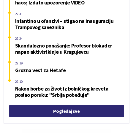
haos; Izdato upozorenje VIDEO
22:33
Infantino u ofanzivi – stigao na inauguraciju
Trampovog saveznika
22:24
Skandalozno ponašanje: Profesor blokader
napao aktivistkinje u Kragujevcu
22:19
Grozna vest za Hetafe
22:10
Nakon borbe za život iz bolničkog kreveta
poslao poruku: "Srbija pobeđuje"
Pogledaj sve