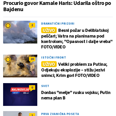
Procurio govor Kamale Haris: Udarila oštro po
Bajdenu
DRAMATIČNI PRIZORI
2
UŽIVO
Besni požar u Deliblatskoj
peščari; Vatra na planinama pod
kontrolom; "Opasnost i dalje vreba"
FOTO/VIDEO
ISTOČNI FRONT
20
UŽIVO
Veliki problem za Putina;
Odjekuju eksplozije – stižu jezivi
snimci; Krim gori FOTO/VIDEO
SVET
0
Donbas "melje" rusku vojsku; Putin
nema plan B
PRVA ZVANIČNA POSETA
1