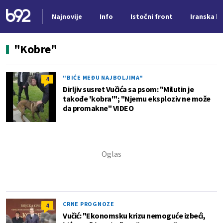
Najnovije
Info
Istočni front
Iranska kr
Nova vest
"Kobre"
"BIĆE MEĐU NAJBOLJIMA"
4
Dirljiv susret Vučića sa psom: "Milutin je
takođe 'kobra'"; "Njemu eksploziv ne može
da promakne" VIDEO
CRNE PROGNOZE
4
Vučić: "Ekonomsku krizu nemoguće izbeći,