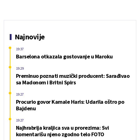
Najnovije
19:37
Barselona otkazala gostovanje u Maroku
19:29
Preminuo poznati muzički producent: Sarađivao
sa Madonom i Britni Spirs
19:27
Procurio govor Kamale Haris: Udarila oštro po
Bajdenu
19:27
Najhrabrija kraljica sva u prorezima: Svi
komentarišu njeno zgodno telo FOTO