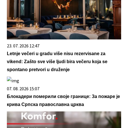
23. 07. 2026 12:47
Letnje večeri u gradu više nisu rezervisane za
vikend: Zašto sve više ljudi bira večeru koja se
spontano pretvori u druženje
07. 08. 2026 15:07
Блокадери померили своје границе: За пожаре је
крива Српска православна црква