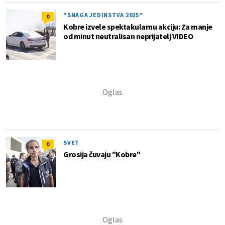
"SNAGA JEDINSTVA 2025"
0
Kobre izvele spektakularnu akciju: Za manje
od minut neutralisan neprijatelj VIDEO
SVET
0
Grosija čuvaju "Kobre"