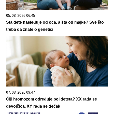
05. 08. 2026 06:45
Šta dete nasleđuje od oca, a šta od majke? Sve što
treba da znate o genetici
07. 08. 2026 09:47
Čiji hromozom određuje pol deteta? XX rađa se
devojčica, XY rađa se dečak