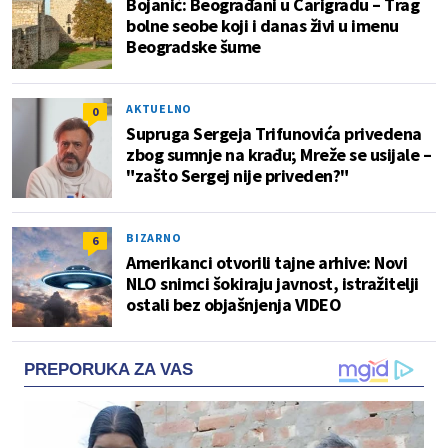
Bojanić: Beograđani u Carigradu – Тrag
bolne seobe koji i danas živi u imenu
Beogradske šume
AKTUELNO
0
Supruga Sergeja Trifunovića privedena
zbog sumnje na krađu; Mreže se usijale –
"zašto Sergej nije priveden?"
BIZARNO
6
Amerikanci otvorili tajne arhive: Novi
NLO snimci šokiraju javnost, istražitelji
ostali bez objašnjenja VIDEO
PREPORUKA ZA VAS