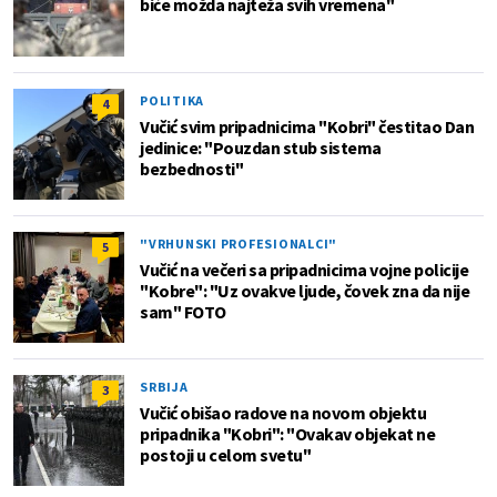
biće možda najteža svih vremena"
POLITIKA
4
Vučić svim pripadnicima "Kobri" čestitao Dan
jedinice: "Pouzdan stub sistema
bezbednosti"
"VRHUNSKI PROFESIONALCI"
5
Vučić na večeri sa pripadnicima vojne policije
"Kobre": "Uz ovakve ljude, čovek zna da nije
sam" FOTO
SRBIJA
3
Vučić obišao radove na novom objektu
pripadnika "Kobri": "Ovakav objekat ne
postoji u celom svetu"