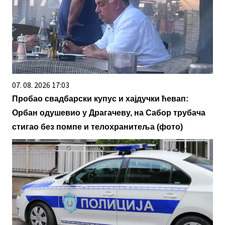
07. 08. 2026 17:03
Пробао свадбарски купус и хајдучки ћевап:
Орбан одушевио у Драгачеву, на Сабор трубача
стигао без помпе и телохранитеља (фото)