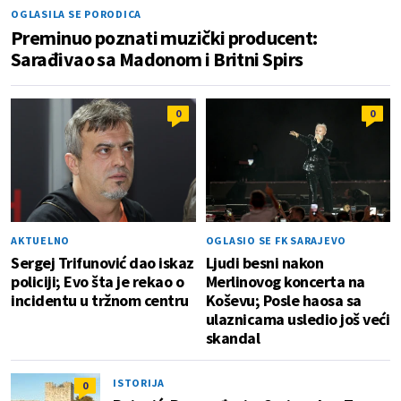
OGLASILA SE PORODICA
Preminuo poznati muzički producent:
Sarađivao sa Madonom i Britni Spirs
0
0
AKTUELNO
OGLASIO SE FK SARAJEVO
Sergej Trifunović dao iskaz
Ljudi besni nakon
policiji; Evo šta je rekao o
Merlinovog koncerta na
incidentu u tržnom centru
Koševu; Posle haosa sa
ulaznicama usledio još veći
skandal
ISTORIJA
0