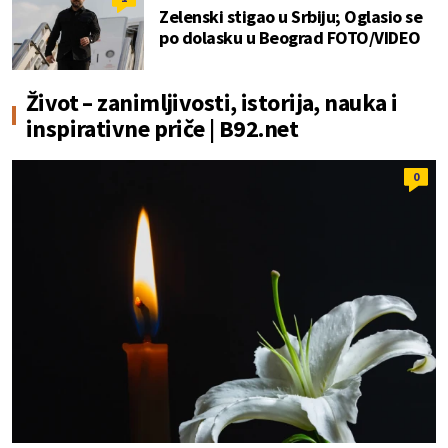
Zelenski stigao u Srbiju; Oglasio se
po dolasku u Beograd FOTO/VIDEO
Život – zanimljivosti, istorija, nauka i
inspirativne priče | B92.net
0