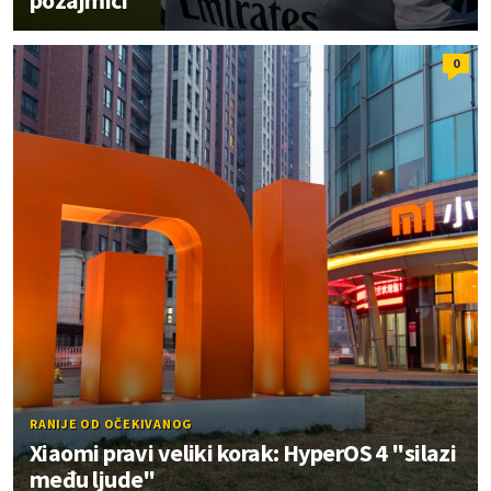
pozajmici
0
RANIJE OD OČEKIVANOG
Xiaomi pravi veliki korak: HyperOS 4 "silazi
među ljude"