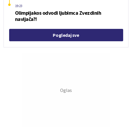
19:23
Olimpijakos odvodi ljubimca Zvezdinih
navijača?!
Pogledaj sve