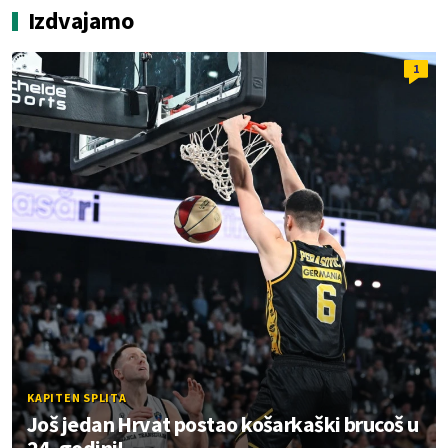
Izdvajamo
1
KAPITEN SPLITA
Još jedan Hrvat postao košarkaški brucoš u