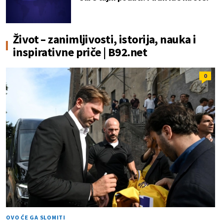
Život – zanimljivosti, istorija, nauka i
inspirativne priče | B92.net
0
OVO ĆE GA SLOMITI