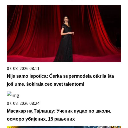
07. 08. 2026 08:11
Nije samo lepotica: Ćerka supermodela otkrila šta
još ume, šokirala ceo svet talentom!
07. 08. 2026 08:24
Масакар на Тајланду: Ученик пуцао по школи,
осморо убијених, 15 рањених