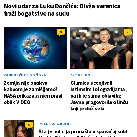
Novi udar za Luku Dončića: Bivša verenica
traži bogatstvo na sudu
6
2
ZANEMEĆETE OD ŠOKA
AKTUELNO
Zemlja nije onakva
Glumicu ucenjivali
kakvom je zamišljamo?
intimnim fotografijama,
NASA prikazala njen pravi
pa ih je sama objavila;
oblik VIDEO
Javno progovorila o linču
koji je doživela
POSLE 23 GODINE
0
Šta je policija pronašla u spavaćoj sobi