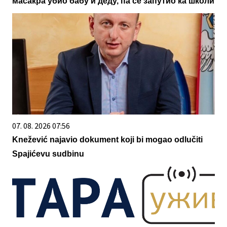
масакра убио бабу и деду, па се запутио ка школи
07. 08. 2026 07:56
Knežević najavio dokument koji bi mogao odlučiti
Spajićevu sudbinu