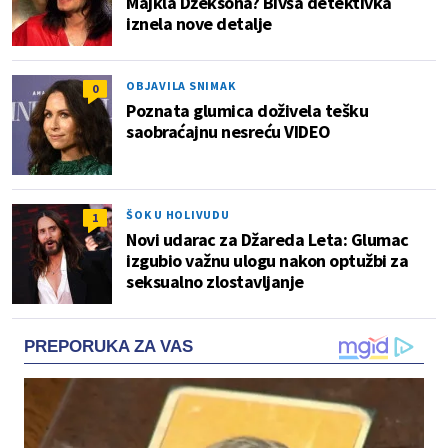
Majkla Džeksona? Bivša detektivka
iznela nove detalje
OBJAVILA SNIMAK
0
Poznata glumica doživela tešku
saobraćajnu nesreću VIDEO
ŠOK U HOLIVUDU
1
Novi udarac za Džareda Leta: Glumac
izgubio važnu ulogu nakon optužbi za
seksualno zlostavljanje
PREPORUKA ZA VAS