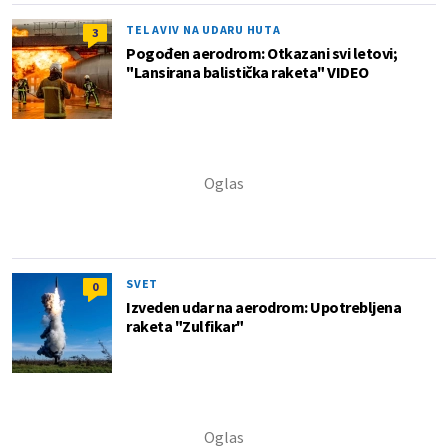
TEL AVIV NA UDARU HUTA
3
Pogođen aerodrom: Otkazani svi letovi;
"Lansirana balistička raketa" VIDEO
SVET
0
Izveden udar na aerodrom: Upotrebljena
raketa "Zulfikar"