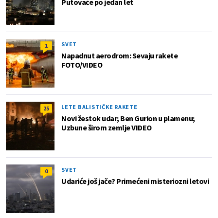
Putovaće po jedan let
SVET
1
Napadnut aerodrom: Sevaju rakete
FOTO/VIDEO
LETE BALISTIČKE RAKETE
25
Novi žestok udar; Ben Gurion u plamenu;
Uzbune širom zemlje VIDEO
SVET
0
Udariće još jače? Primećeni misteriozni letovi