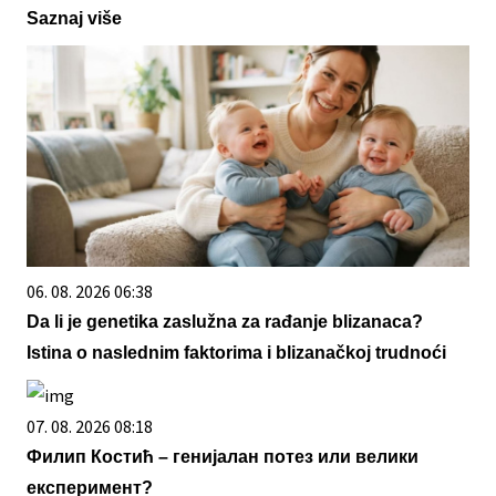
Saznaj više
06. 08. 2026 06:38
Da li je genetika zaslužna za rađanje blizanaca?
Istina o naslednim faktorima i blizanačkoj trudnoći
07. 08. 2026 08:18
Филип Костић – генијалан потез или велики
експеримент?