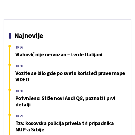
Najnovije
10:36
Vlahović nije nervozan – tvrde Italijani
10:30
Vozite se bilo gde po svetu koristeći prave mape
VIDEO
10:30
Potvrđeno: Stiže novi Audi Q8, poznati i prvi
detalji
10:29
Tzv. kosovska policija privela tri pripadnika
MUP-a Srbije