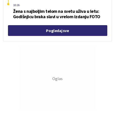
10:26
Žena s najboljim telom na svetu uživa u letu:
Godišnjicu braka slavi u vrelom izdanju FOTO
Pogledaj sve