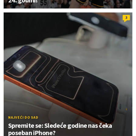
24. godini!
3
NAJVEĆI DO SAD
Spremite se: Sledeće godine nas čeka
poseban iPhone?