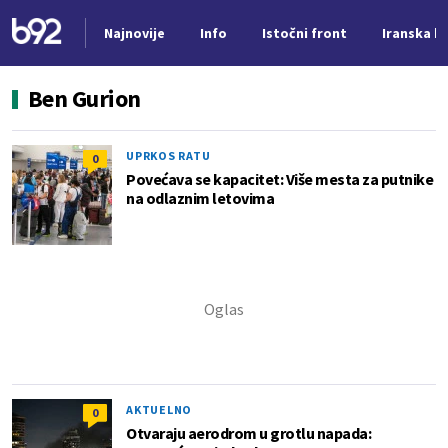
Najnovije
Info
Istočni front
Iranska kr
Nova vest
Ben Gurion
UPRKOS RATU
0
Povećava se kapacitet: Više mesta za putnike
na odlaznim letovima
AKTUELNO
0
Otvaraju aerodrom u grotlu napada: