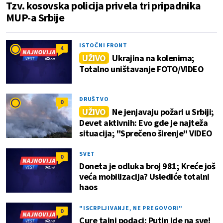
Tzv. kosovska policija privela tri pripadnika
MUP-a Srbije
ISTOČNI FRONT
4
UŽIVO
Ukrajina na kolenima;
Totalno uništavanje FOTO/VIDEO
DRUŠTVO
0
UŽIVO
Ne jenjavaju požari u Srbiji;
Devet aktivnih: Evo gde je najteža
situacija; "Sprečeno širenje" VIDEO
SVET
0
Doneta je odluka broj 981; Kreće još
veća mobilizacija? Uslediće totalni
haos
"ISCRPLJIVANJE, NE PREGOVORI"
0
Cure tajni podaci: Putin ide na sve!