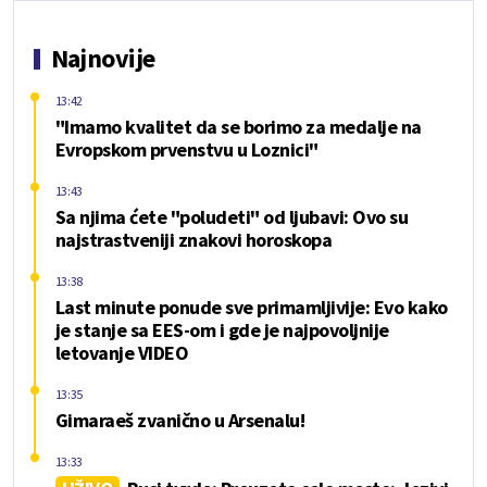
Najnovije
13:42
"Imamo kvalitet da se borimo za medalje na
Evropskom prvenstvu u Loznici"
13:43
Sa njima ćete "poludeti" od ljubavi: Ovo su
najstrastveniji znakovi horoskopa
13:38
Last minute ponude sve primamljivije: Evo kako
je stanje sa EES-om i gde je najpovoljnije
letovanje VIDEO
13:35
Gimaraeš zvanično u Arsenalu!
13:33