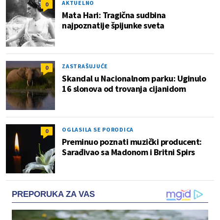
AKTUELNO
0
Mata Hari: Tragična sudbina
najpoznatije špijunke sveta
ZASTRAŠUJUĆE
0
Skandal u Nacionalnom parku: Uginulo
16 slonova od trovanja cijanidom
OGLASILA SE PORODICA
0
Preminuo poznati muzički producent:
Sarađivao sa Madonom i Britni Spirs
PREPORUKA ZA VAS