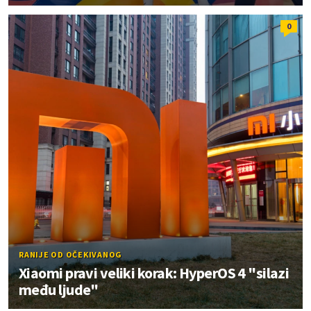
0
RANIJE OD OČEKIVANOG
Xiaomi pravi veliki korak: HyperOS 4 "silazi
među ljude"