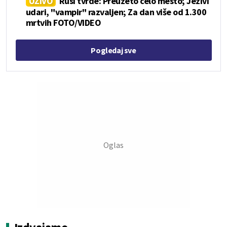
UŽIVO
Rusi tvrde: Preuzeto celo mesto; Jezivi
udari, "vampir" razvaljen; Za dan više od 1.300
mrtvih FOTO/VIDEO
Pogledaj sve