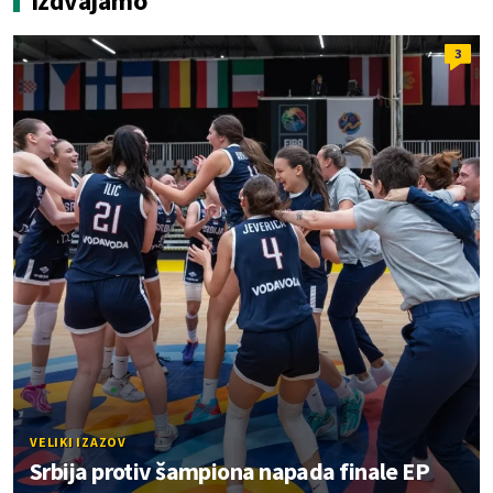
Izdvajamo
3
VELIKI IZAZOV
Srbija protiv šampiona napada finale EP