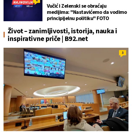
4
Vučić i Zelenski se obraćaju
medijima: "Nastavićemo da vodimo
principijelnu politiku" FOTO
Život – zanimljivosti, istorija, nauka i
inspirativne priče | B92.net
3