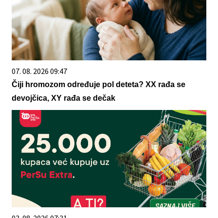
07. 08. 2026 09:47
Čiji hromozom određuje pol deteta? XX rađa se
devojčica, XY rađa se dečak
03. 08. 2026 07:31