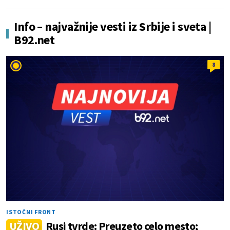
Info – najvažnije vesti iz Srbije i sveta |
B92.net
8
ISTOČNI FRONT
UŽIVO
Rusi tvrde: Preuzeto celo mesto;