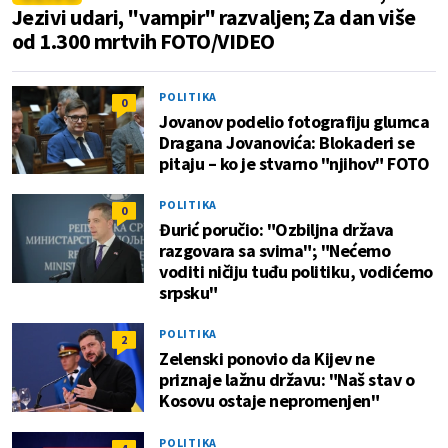
Jezivi udari, "vampir" razvaljen; Za dan više
od 1.300 mrtvih FOTO/VIDEO
POLITIKA
0
Jovanov podelio fotografiju glumca
Dragana Jovanovića: Blokaderi se
pitaju – ko je stvarno "njihov" FOTO
POLITIKA
0
Đurić poručio: "Ozbiljna država
razgovara sa svima"; "Nećemo
voditi ničiju tuđu politiku, vodićemo
srpsku"
POLITIKA
2
Zelenski ponovio da Kijev ne
priznaje lažnu državu: "Naš stav o
Kosovu ostaje nepromenjen"
POLITIKA