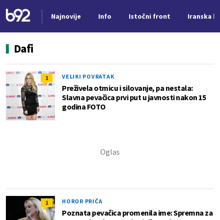
Najnovije
Info
Istočni front
Iranska kr
Nova vest
Dafi
VELIKI POVRATAK
1
Preživela otmicu i silovanje, pa nestala:
Slavna pevačica prvi put u javnosti nakon 15
godina FOTO
HOROR PRIČA
1
Poznata pevačica promenila ime: Spremna za