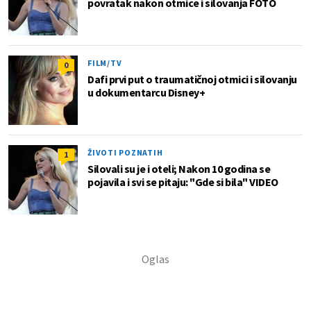
povratak nakon otmice i silovanja FOTO
FILM/TV
0
Dafi prvi put o traumatičnoj otmici i silovanju
u dokumentarcu Disney+
ŽIVOTI POZNATIH
1
Silovali su je i oteli; Nakon 10 godina se
pojavila i svi se pitaju: "Gde si bila" VIDEO