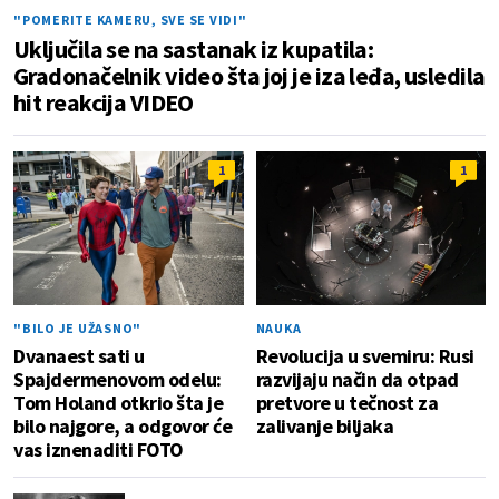
"POMERITE KAMERU, SVE SE VIDI"
Uključila se na sastanak iz kupatila:
Gradonačelnik video šta joj je iza leđa, usledila
hit reakcija VIDEO
1
1
"BILO JE UŽASNO"
NAUKA
Dvanaest sati u
Revolucija u svemiru: Rusi
Spajdermenovom odelu:
razvijaju način da otpad
Tom Holand otkrio šta je
pretvore u tečnost za
bilo najgore, a odgovor će
zalivanje biljaka
vas iznenaditi FOTO