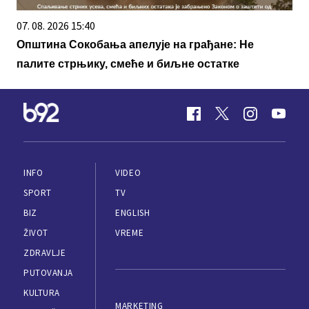
07. 08. 2026 15:40
Општина Сокобања апелује на грађане: Не
палите стрњику, смеће и биљне остатке
INFO
VIDEO
SPORT
TV
BIZ
ENGLISH
ŽIVOT
VREME
ZDRAVLJE
PUTOVANJA
KULTURA
MARKETING