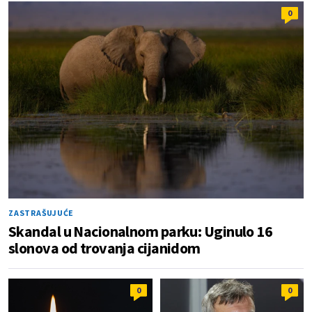
0
ZASTRAŠUJUĆE
Skandal u Nacionalnom parku: Uginulo 16
slonova od trovanja cijanidom
0
0