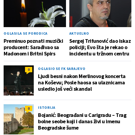
OGLASILA SE PORODICA
AKTUELNO
Preminuo poznati muzički
Sergej Trifunović dao iskaz
producent: Sarađivao sa
policiji; Evo šta je rekao o
Madonom i Britni Spirs
incidentu u tržnom centru
OGLASIO SE FK SARAJEVO
0
Ljudi besni nakon Merlinovog koncerta
na Koševu; Posle haosa sa ulaznicama
usledio još veći skandal
ISTORIJA
0
Bojanić: Beograđani u Carigradu – Тrag
bolne seobe koji i danas živi u imenu
Beogradske šume