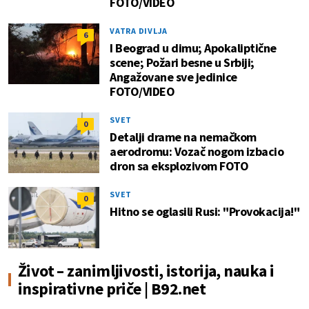
FOTO/VIDEO
VATRA DIVLJA
6
I Beograd u dimu; Apokaliptične
scene; Požari besne u Srbiji;
Angažovane sve jedinice
FOTO/VIDEO
SVET
0
Detalji drame na nemačkom
aerodromu: Vozač nogom izbacio
dron sa eksplozivom FOTO
SVET
0
Hitno se oglasili Rusi: "Provokacija!"
Život – zanimljivosti, istorija, nauka i
inspirativne priče | B92.net