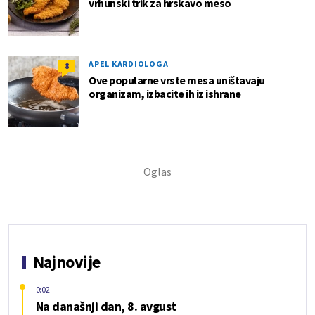
vrhunski trik za hrskavo meso
APEL KARDIOLOGA
8
Ove popularne vrste mesa uništavaju
organizam, izbacite ih iz ishrane
Najnovije
0:02
Na današnji dan, 8. avgust