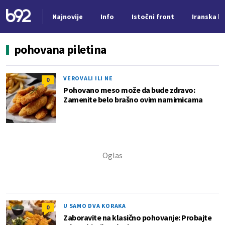
Najnovije
Info
Istočni front
Iranska kr
Nova vest
pohovana piletina
VEROVALI ILI NE
0
Pohovano meso može da bude zdravo:
Zamenite belo brašno ovim namirnicama
U SAMO DVA KORAKA
0
Zaboravite na klasično pohovanje: Probajte