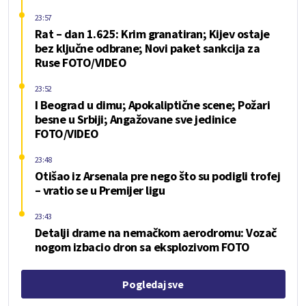
23:57
Rat – dan 1.625: Krim granatiran; Kijev ostaje
bez ključne odbrane; Novi paket sankcija za
Ruse FOTO/VIDEO
23:52
I Beograd u dimu; Apokaliptične scene; Požari
besne u Srbiji; Angažovane sve jedinice
FOTO/VIDEO
23:48
Otišao iz Arsenala pre nego što su podigli trofej
– vratio se u Premijer ligu
23:43
Detalji drame na nemačkom aerodromu: Vozač
nogom izbacio dron sa eksplozivom FOTO
Pogledaj sve