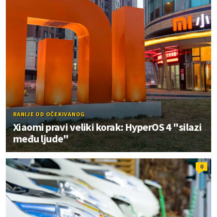
RANIJE OD OČEKIVANOG
Xiaomi pravi veliki korak: HyperOS 4 "silazi
među ljude"
0