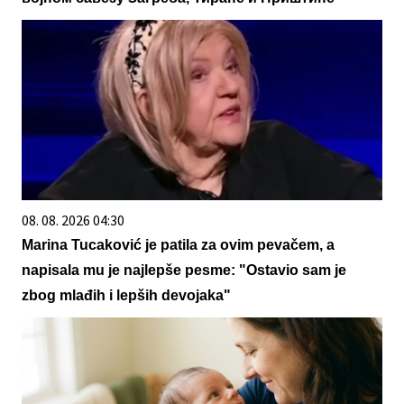
08. 08. 2026 04:30
Marina Tucaković je patila za ovim pevačem, a
napisala mu je najlepše pesme: "Ostavio sam je
zbog mlađih i lepših devojaka"