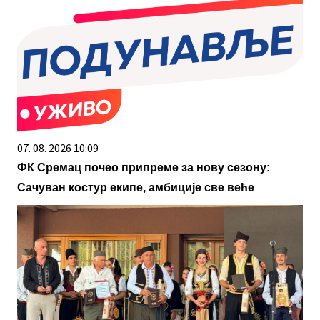
07. 08. 2026 10:09
ФК Сремац почео припреме за нову сезону:
Сачуван костур екипе, амбиције све веће