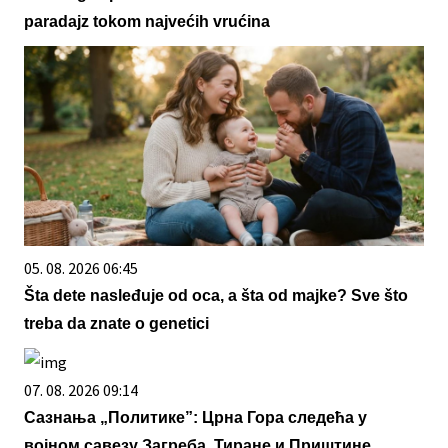
paradajz tokom najvećih vrućina
05. 08. 2026 06:45
Šta dete nasleđuje od oca, a šta od majke? Sve što
treba da znate o genetici
07. 08. 2026 09:14
Сазнања „Политике”: Црна Гора следећа у
војном савезу Загреба, Тиране и Приштине