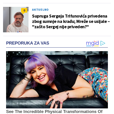
AKTUELNO
0
Supruga Sergeja Trifunovića privedena
zbog sumnje na krađu; Mreže se usijale –
"zašto Sergej nije priveden?"
PREPORUKA ZA VAS
See The Incredible Physical Transformations Of