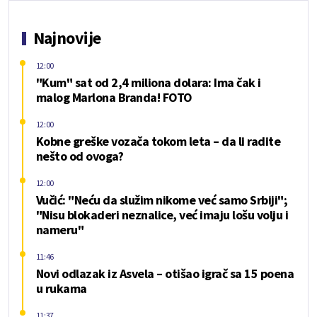
Najnovije
12:00
"Kum" sat od 2,4 miliona dolara: Ima čak i
malog Marlona Branda! FOTO
12:00
Kobne greške vozača tokom leta – da li radite
nešto od ovoga?
12:00
Vučić: "Neću da služim nikome već samo Srbiji";
"Nisu blokaderi neznalice, već imaju lošu volju i
nameru"
11:46
Novi odlazak iz Asvela – otišao igrač sa 15 poena
u rukama
11:37