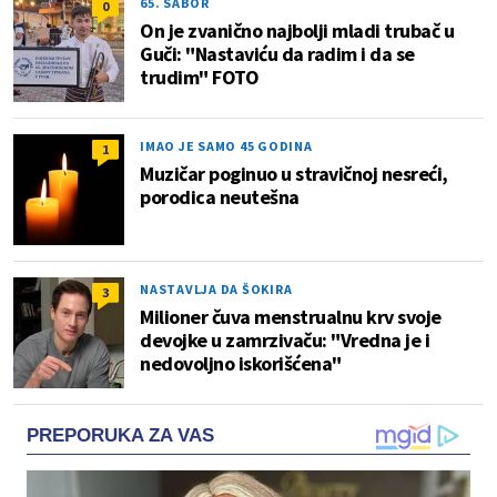
65. SABOR
0
On je zvanično najbolji mladi trubač u
Guči: "Nastaviću da radim i da se
trudim" FOTO
IMAO JE SAMO 45 GODINA
1
Muzičar poginuo u stravičnoj nesreći,
porodica neutešna
NASTAVLJA DA ŠOKIRA
3
Milioner čuva menstrualnu krv svoje
devojke u zamrzivaču: "Vredna je i
nedovoljno iskorišćena"
PREPORUKA ZA VAS