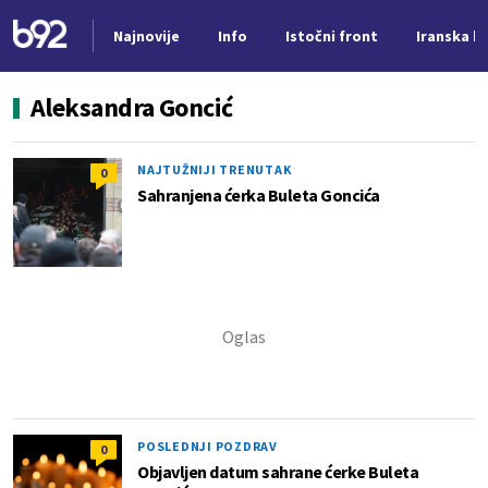
Najnovije
Info
Istočni front
Iranska kr
Nova vest
Aleksandra Goncić
NAJTUŽNIJI TRENUTAK
0
Sahranjena ćerka Buleta Goncića
POSLEDNJI POZDRAV
0
Objavljen datum sahrane ćerke Buleta