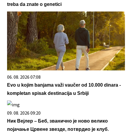
treba da znate o genetici
06. 08. 2026 07:08
Evo u kojim banjama važi vaučer od 10.000 dinara -
kompletan spisak destinacija u Srbiji
09. 08. 2026 09:20
Ник Вејлер – Беб, званично је ново велико
појачање Црвене звезде, потврдио је клуб.