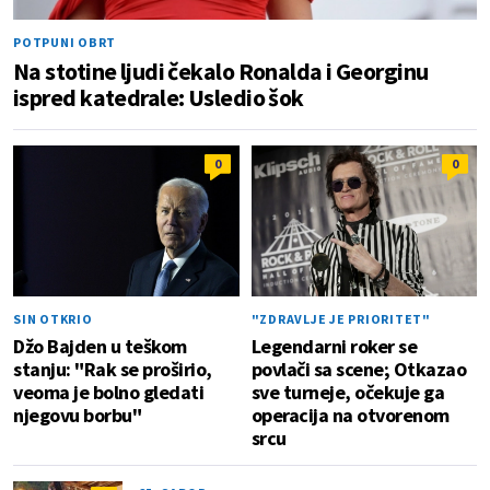
POTPUNI OBRT
Na stotine ljudi čekalo Ronalda i Georginu
ispred katedrale: Usledio šok
0
0
SIN OTKRIO
"ZDRAVLJE JE PRIORITET"
Džo Bajden u teškom
Legendarni roker se
stanju: "Rak se proširio,
povlači sa scene; Otkazao
veoma je bolno gledati
sve turneje, očekuje ga
njegovu borbu"
operacija na otvorenom
srcu