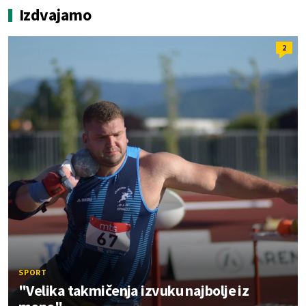
Izdvajamo
2
SPORT
"Velika takmičenja izvuku najbolje iz