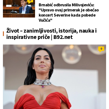
0
Brnabić odbrusila Milivojeviću:
"Upravo ovaj primerak je obećao
koncert Severine kada pobede
Vučića"
Život – zanimljivosti, istorija, nauka i
inspirativne priče | B92.net
0