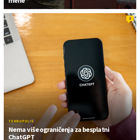
mene"
3
TEHNOPOLIS
Nema više ograničenja za besplatni
ChatGPT