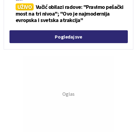
UŽIVO
Vučić obilazi radove: "Pravimo pešački
most na tri nivoa"; "Ovo je najmodernija
evropska i svetska atrakcija"
Pogledaj sve