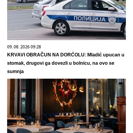
09. 08. 2026 09:28
KRVAVI OBRAČUN NA DORĆOLU: Mladić upucan u
stomak, drugovi ga dovezli u bolnicu, na ovo se
sumnja