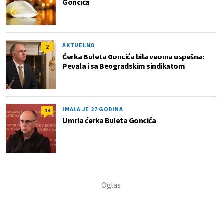
Goncića
AKTUELNO
2
Ćerka Buleta Goncića bila veoma uspešna:
Pevala i sa Beogradskim sindikatom
IMALA JE 27 GODINA
14
Umrla ćerka Buleta Goncića