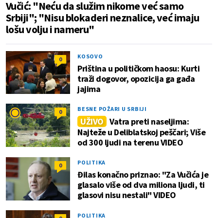
Vučić: "Neću da služim nikome već samo
Srbiji"; "Nisu blokaderi neznalice, već imaju
lošu volju i nameru"
KOSOVO
0
Priština u političkom haosu: Kurti
traži dogovor, opozicija ga gađa
jajima
BESNE POŽARI U SRBIJI
0
UŽIVO
Vatra preti naseljima:
Najteže u Deliblatskoj peščari; Više
od 300 ljudi na terenu VIDEO
POLITIKA
0
Đilas konačno priznao: "Za Vučića je
glasalo više od dva miliona ljudi, ti
glasovi nisu nestali" VIDEO
POLITIKA