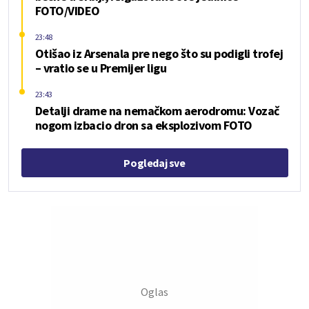
FOTO/VIDEO
23:48
Otišao iz Arsenala pre nego što su podigli trofej
– vratio se u Premijer ligu
23:43
Detalji drame na nemačkom aerodromu: Vozač
nogom izbacio dron sa eksplozivom FOTO
Pogledaj sve