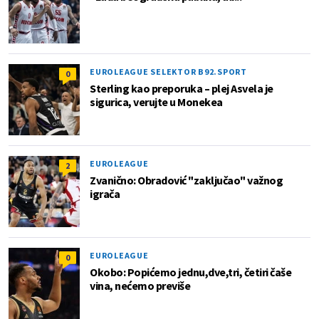
EUROLEAGUE SELEKTOR B92.SPORT
0
Sterling kao preporuka – plej Asvela je
sigurica, verujte u Monekea
EUROLEAGUE
2
Zvanično: Obradović "zaključao" važnog
igrača
EUROLEAGUE
0
Okobo: Popićemo jednu,dve,tri, četiri čaše
vina, nećemo previše