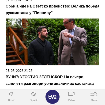
Србија иде на Светско првенство: Велика победа
рукометаша у "Пиониру"
07. 08. 2026 21:23
ВУЧИЋ УГОСТИО ЗЕЛЕНСКОГ: На вечери
започети разговори уочи званичних састанака
✕
Novo
Sport
Video
Menu