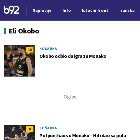
Najnovije
Info
Istočni front
Iranska kr
Nova vest
Eli Okobo
KOŠARKA
10
Okobo odbio da igra za Monako
KOŠARKA
0
Potpuni haos u Monaku – Hifi dao sa pola