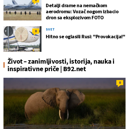
Detalji drame na nemačkom
aerodromu: Vozač nogom izbacio
dron sa eksplozivom FOTO
SVET
0
Hitno se oglasili Rusi: "Provokacija!"
Život – zanimljivosti, istorija, nauka i
inspirativne priče | B92.net
0