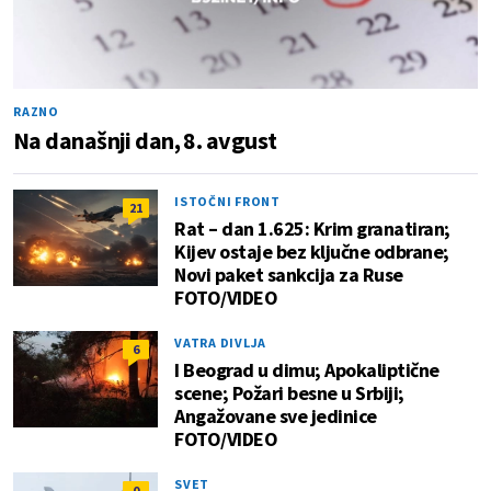
RAZNO
Na današnji dan, 8. avgust
ISTOČNI FRONT
21
Rat – dan 1.625: Krim granatiran;
Kijev ostaje bez ključne odbrane;
Novi paket sankcija za Ruse
FOTO/VIDEO
VATRA DIVLJA
6
I Beograd u dimu; Apokaliptične
scene; Požari besne u Srbiji;
Angažovane sve jedinice
FOTO/VIDEO
SVET
0