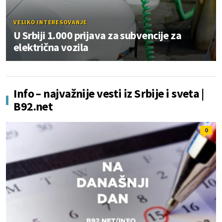
VELIKO INTERESOVANJE
U Srbiji 1.000 prijava za subvencije za
električna vozila
Info – najvažnije vesti iz Srbije i sveta |
B92.net
0