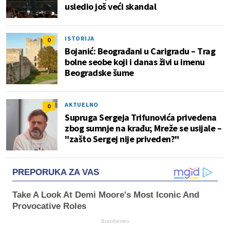
usledio još veći skandal
ISTORIJA
0
Bojanić: Beograđani u Carigradu – Тrag
bolne seobe koji i danas živi u imenu
Beogradske šume
AKTUELNO
0
Supruga Sergeja Trifunovića privedena
zbog sumnje na krađu; Mreže se usijale –
"zašto Sergej nije priveden?"
PREPORUKA ZA VAS
Take A Look At Demi Moore's Most Iconic And
Provocative Roles
Brainberries