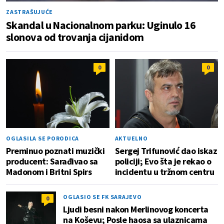
ZASTRAŠUJUĆE
Skandal u Nacionalnom parku: Uginulo 16
slonova od trovanja cijanidom
0
0
OGLASILA SE PORODICA
AKTUELNO
Preminuo poznati muzički
Sergej Trifunović dao iskaz
producent: Sarađivao sa
policiji; Evo šta je rekao o
Madonom i Britni Spirs
incidentu u tržnom centru
OGLASIO SE FK SARAJEVO
0
Ljudi besni nakon Merlinovog koncerta
na Koševu; Posle haosa sa ulaznicama