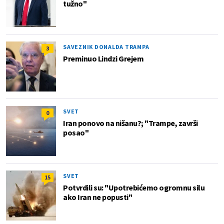
tužno"
SAVEZNIK DONALDA TRAMPA
3
Preminuo Lindzi Grejem
SVET
0
Iran ponovo na nišanu?; "Trampe, završi
posao"
SVET
15
Potvrdili su: "Upotrebićemo ogromnu silu
ako Iran ne popusti"