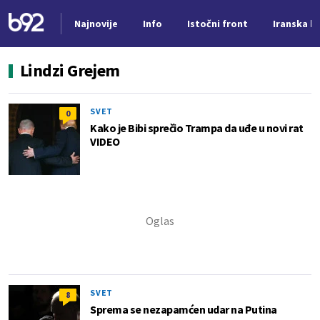
Najnovije
Info
Istočni front
Iranska kr
Nova vest
Lindzi Grejem
SVET
0
Kako je Bibi sprečio Trampa da uđe u novi rat
VIDEO
SVET
8
Sprema se nezapamćen udar na Putina