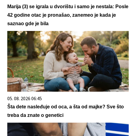
Marija (3) se igrala u dvorištu i samo je nestala: Posle
42 godine otac je pronašao, zanemeo je kada je
saznao gde je bila
05. 08. 2026 06:45
Šta dete nasleđuje od oca, a šta od majke? Sve što
treba da znate o genetici