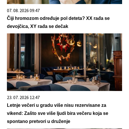
07. 08. 2026 09:47
Čiji hromozom određuje pol deteta? XX rađa se
devojčica, XY rađa se dečak
23. 07. 2026 12:47
Letnje večeri u gradu više nisu rezervisane za
vikend: Zašto sve više ljudi bira večeru koja se
spontano pretvori u druženje