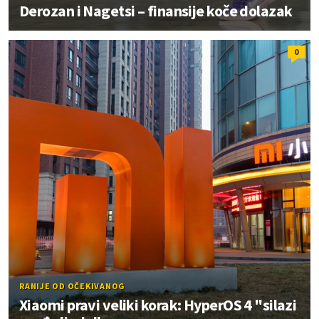
Derozan i Nagetsi – finansije koče dolazak
0
RANIJE OD OČEKIVANOG
Xiaomi pravi veliki korak: HyperOS 4 "silazi