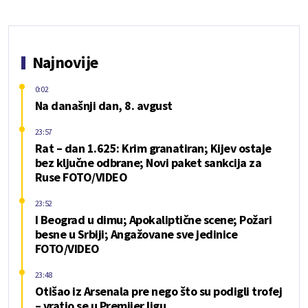
Najnovije
0:02
Na današnji dan, 8. avgust
23:57
Rat – dan 1.625: Krim granatiran; Kijev ostaje
bez ključne odbrane; Novi paket sankcija za
Ruse FOTO/VIDEO
23:52
I Beograd u dimu; Apokaliptične scene; Požari
besne u Srbiji; Angažovane sve jedinice
FOTO/VIDEO
23:48
Otišao iz Arsenala pre nego što su podigli trofej
– vratio se u Premijer ligu