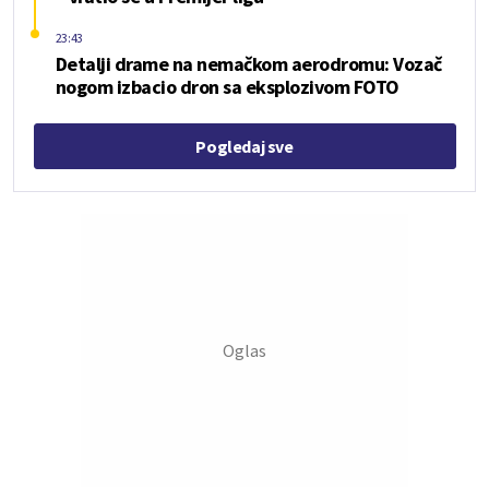
23:43
Detalji drame na nemačkom aerodromu: Vozač
nogom izbacio dron sa eksplozivom FOTO
Pogledaj sve