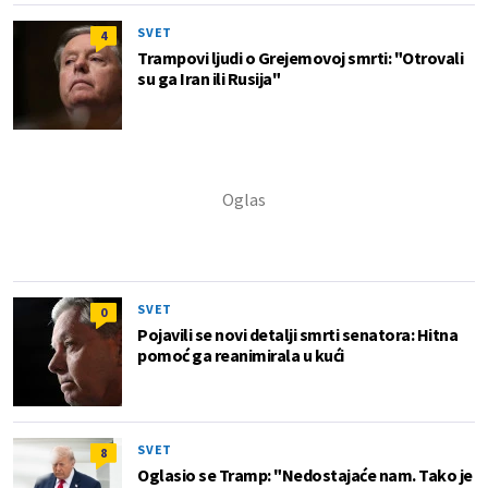
SVET
4
Trampovi ljudi o Grejemovoj smrti: "Otrovali
su ga Iran ili Rusija"
SVET
0
Pojavili se novi detalji smrti senatora: Hitna
pomoć ga reanimirala u kući
SVET
8
Oglasio se Tramp: "Nedostajaće nam. Tako je