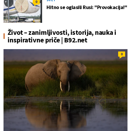
0
Hitno se oglasili Rusi: "Provokacija!"
Život – zanimljivosti, istorija, nauka i
inspirativne priče | B92.net
0