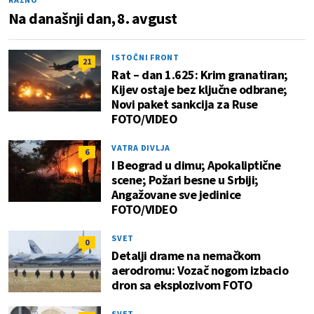
Na današnji dan, 8. avgust
ISTOČNI FRONT
21
Rat – dan 1.625: Krim granatiran;
Kijev ostaje bez ključne odbrane;
Novi paket sankcija za Ruse
FOTO/VIDEO
VATRA DIVLJA
6
I Beograd u dimu; Apokaliptične
scene; Požari besne u Srbiji;
Angažovane sve jedinice
FOTO/VIDEO
SVET
0
Detalji drame na nemačkom
aerodromu: Vozač nogom izbacio
dron sa eksplozivom FOTO
SVET