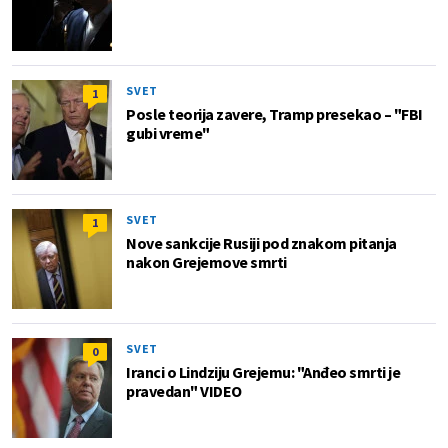
SVET
1
Posle teorija zavere, Tramp presekao – "FBI
gubi vreme"
SVET
1
Nove sankcije Rusiji pod znakom pitanja
nakon Grejemove smrti
SVET
0
Iranci o Lindziju Grejemu: "Anđeo smrti je
pravedan" VIDEO