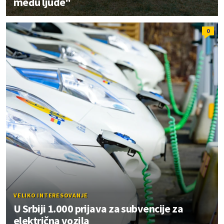
među ljude"
0
VELIKO INTERESOVANJE
U Srbiji 1.000 prijava za subvencije za
električna vozila