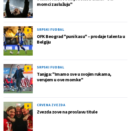
momci zaslužuju"
SRPSKI FUDBAL
0
OFK Beograd "puni kasu" – prodaje talenta u
Belgiju
SRPSKI FUDBAL
0
Tanjga: "Imamo sve u svojim rukama,
verujem u ove momke"
CRVENA ZVEZDA
0
Zvezda zove na proslavu titule