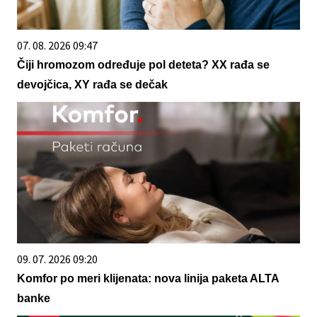
07. 08. 2026 09:47
Čiji hromozom određuje pol deteta? XX rađa se
devojčica, XY rađa se dečak
09. 07. 2026 09:20
Komfor po meri klijenata: nova linija paketa ALTA
banke