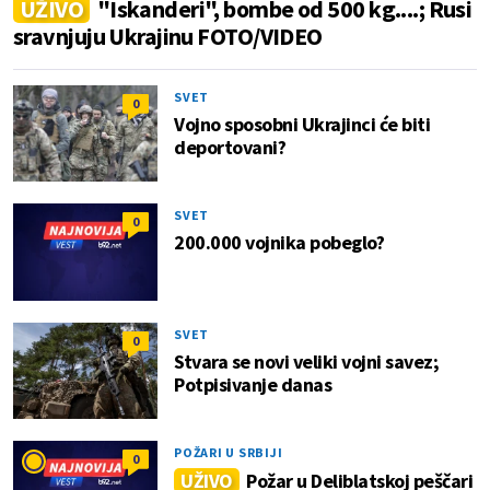
UŽIVO
"Iskanderi", bombe od 500 kg....; Rusi
sravnjuju Ukrajinu FOTO/VIDEO
SVET
0
Vojno sposobni Ukrajinci će biti
deportovani?
SVET
0
200.000 vojnika pobeglo?
SVET
0
Stvara se novi veliki vojni savez;
Potpisivanje danas
POŽARI U SRBIJI
0
UŽIVO
Požar u Deliblatskoj peščari