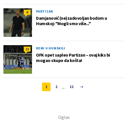
PARTIZAN
0
Damjanović (ne)zadovoljan bodom u
Humskoj: "Mogli smo više..."
REMI U HUMSKOJ
22
OFK opet sapleo Partizan – ovaj kiks bi
mogao skupo da košta!
...
1
2
11