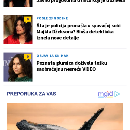
Javno progovorila o linču koji je doživela
POSLE 23 GODINE
0
Šta je policija pronašla u spavaćoj sobi
Majkla Džeksona? Bivša detektivka
iznela nove detalje
OBJAVILA SNIMAK
0
Poznata glumica doživela tešku
saobraćajnu nesreću VIDEO
PREPORUKA ZA VAS