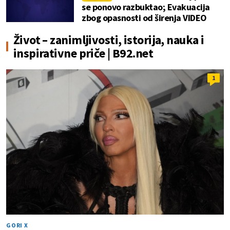
se ponovo razbuktao; Evakuacija
zbog opasnosti od širenja VIDEO
Život – zanimljivosti, istorija, nauka i
inspirativne priče | B92.net
1
GORI X