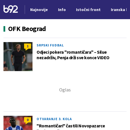
Najnovije
Info
Istočni front
Iranska kr
Nova vest
OFK Beograd
SRPSKI FUDBAL
1
Odjeci pokera "romantičara" – Silue
nezadrživ, Penja drži sve konce VIDEO
OTVARANJE 3. KOLA
0
"Romantičari" častili Novopazarce