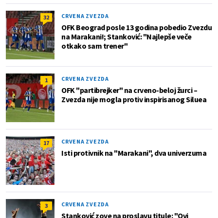
CRVENA ZVEZDA
32
OFK Beograd posle 13 godina pobedio Zvezdu
na Marakani!; Stanković: "Najlepše veče
otkako sam trener"
CRVENA ZVEZDA
1
OFK "partibrejker" na crveno-beloj žurci –
Zvezda nije mogla protiv inspirisanog Siluea
CRVENA ZVEZDA
17
Isti protivnik na "Marakani", dva univerzuma
CRVENA ZVEZDA
3
Stanković zove na proslavu titule: "Ovi