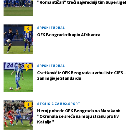
"Romantičari" treći najvredniji tim Superlige!
SRPSKI FUDBAL
0
OFK Beograd otkupio Afrikanca
SRPSKI FUDBAL
0
Cvetković iz OFK Beograda u vrhu liste CIES –
zanimljiv je Standardu
STOJIŠIĆ ZA B92.SPORT
4
Heroj pobede OFK Beograda na Marakani:
"Okrenula se sreća na moju stranu protiv
Kataija"