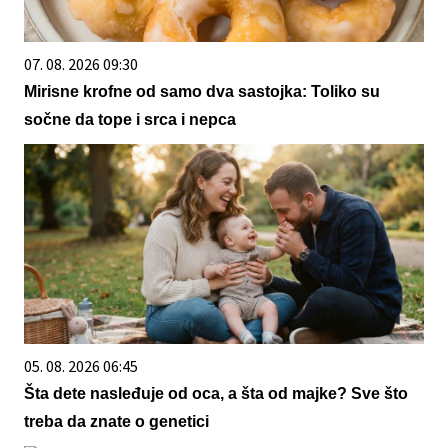
07. 08. 2026 09:30
Mirisne krofne od samo dva sastojka: Toliko su
sočne da tope i srca i nepca
05. 08. 2026 06:45
Šta dete nasleđuje od oca, a šta od majke? Sve što
treba da znate o genetici