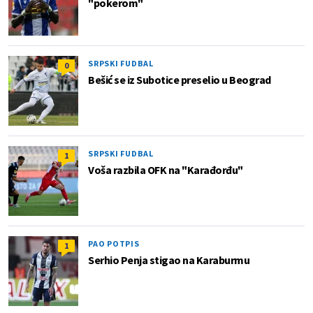
"pokerom"
SRPSKI FUDBAL
0
Bešić se iz Subotice preselio u Beograd
SRPSKI FUDBAL
1
Voša razbila OFK na "Karađorđu"
PAO POTPIS
1
Serhio Penja stigao na Karaburmu