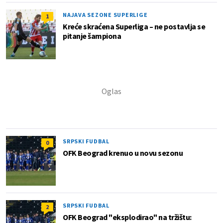
NAJAVA SEZONE SUPERLIGE
1
Kreće skraćena Superliga – ne postavlja se
pitanje šampiona
SRPSKI FUDBAL
0
OFK Beograd krenuo u novu sezonu
SRPSKI FUDBAL
2
OFK Beograd "eksplodirao" na tržištu: