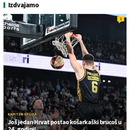
Izdvajamo
2
KAPITEN SPLITA
Još jedan Hrvat postao košarkaški brucoš u
24. godini!