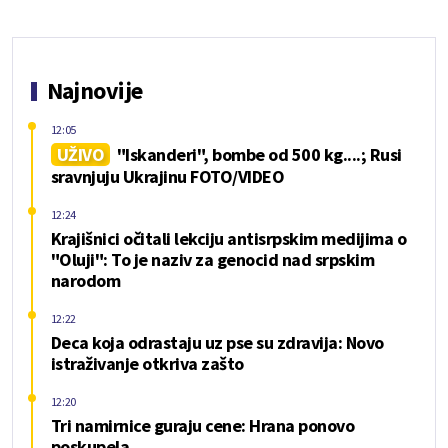
Najnovije
12:05
UŽIVO
"Iskanderi", bombe od 500 kg....; Rusi
sravnjuju Ukrajinu FOTO/VIDEO
12:24
Krajišnici očitali lekciju antisrpskim medijima o
"Oluji": To je naziv za genocid nad srpskim
narodom
12:22
Deca koja odrastaju uz pse su zdravija: Novo
istraživanje otkriva zašto
12:20
Tri namirnice guraju cene: Hrana ponovo
poskupela