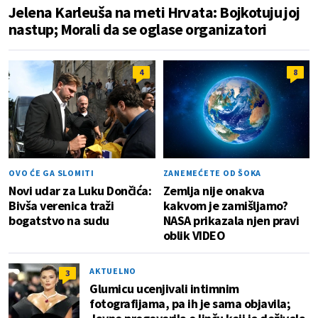
Jelena Karleuša na meti Hrvata: Bojkotuju joj
nastup; Morali da se oglase organizatori
4
8
OVO ĆE GA SLOMITI
ZANEMEĆETE OD ŠOKA
Novi udar za Luku Dončića:
Zemlja nije onakva
Bivša verenica traži
kakvom je zamišljamo?
bogatstvo na sudu
NASA prikazala njen pravi
oblik VIDEO
AKTUELNO
3
Glumicu ucenjivali intimnim
fotografijama, pa ih je sama objavila;