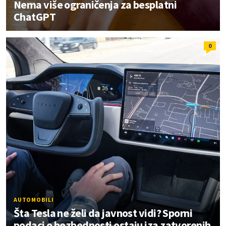
Nema više ograničenja za besplatni
ChatGPT
0
AUTOMOBILI
Šta Tesla ne želi da javnost vidi? Sporni
podaci o bezbednosti ostaju iza zatvorenih