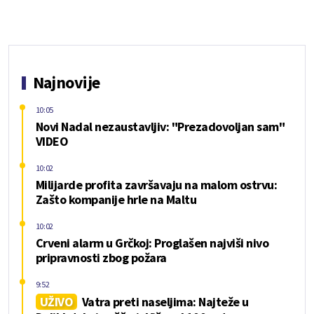
Najnovije
10:05
Novi Nadal nezaustavljiv: "Prezadovoljan sam"
VIDEO
10:02
Milijarde profita završavaju na malom ostrvu:
Zašto kompanije hrle na Maltu
10:02
Crveni alarm u Grčkoj: Proglašen najviši nivo
pripravnosti zbog požara
9:52
UŽIVO
Vatra preti naseljima: Najteže u