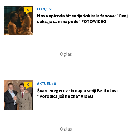
FILM/TV
0
Nova epizoda hit serije šokirala fanove: "Ovaj
seks, ja sam na podu" FOTO/VIDEO
AKTUELNO
0
Švarcenegerov sin nag u seriji Beli lotos:
"Porodica još ne zna" VIDEO