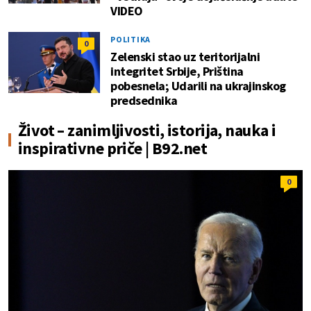
VIDEO
POLITIKA
0
Zelenski stao uz teritorijalni
integritet Srbije, Priština
pobesnela; Udarili na ukrajinskog
predsednika
Život – zanimljivosti, istorija, nauka i
inspirativne priče | B92.net
0