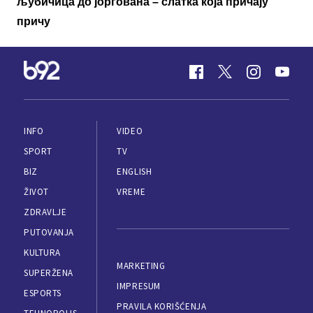
љубичица до јоргована – слатка која причају
причу
INFO
VIDEO
SPORT
TV
BIZ
ENGLISH
ŽIVOT
VREME
ZDRAVLJE
PUTOVANJA
KULTURA
MARKETING
SUPERŽENA
IMPRESUM
ESPORTS
PRAVILA KORIŠĆENJA