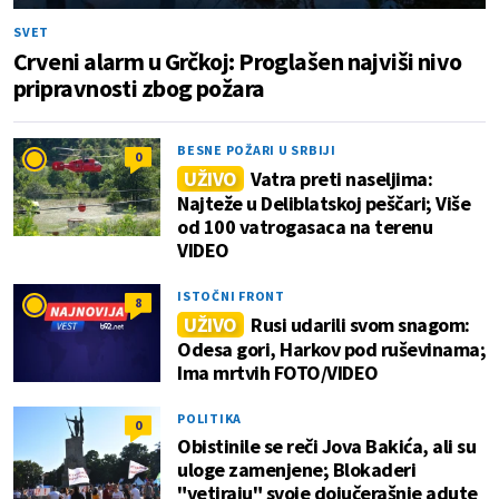
SVET
Crveni alarm u Grčkoj: Proglašen najviši nivo
pripravnosti zbog požara
BESNE POŽARI U SRBIJI
0
UŽIVO
Vatra preti naseljima:
Najteže u Deliblatskoj peščari; Više
od 100 vatrogasaca na terenu
VIDEO
ISTOČNI FRONT
8
UŽIVO
Rusi udarili svom snagom:
Odesa gori, Harkov pod ruševinama;
Ima mrtvih FOTO/VIDEO
POLITIKA
0
Obistinile se reči Jova Bakića, ali su
uloge zamenjene; Blokaderi
"vetiraju" svoje dojučerašnje adute