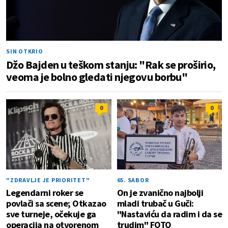
SIN OTKRIO
Džo Bajden u teškom stanju: "Rak se proširio,
veoma je bolno gledati njegovu borbu"
0
0
"ZDRAVLJE JE PRIORITET"
65. SABOR
Legendarni roker se
On je zvanično najbolji
povlači sa scene; Otkazao
mladi trubač u Guči:
sve turneje, očekuje ga
"Nastaviću da radim i da se
operacija na otvorenom
trudim" FOTO