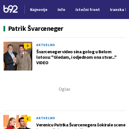
Najnovije
Info
Istočni front
Iranska kr
Nova vest
Patrik Švarceneger
AKTUELNO
0
Švarceneger video sina golog u Belom
lotosu: "Gledam, i odjednom ona stvar..."
VIDEO
AKTUELNO
1
Verenicu Patrika Švarcenegera šokirale scene