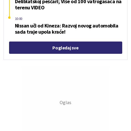
Deliblatskoj peščari; Više od 100 vatrogasaca na
terenu VIDEO
10:00
Nissan uči od Kineza: Razvoj novog automobila
sada traje upola kraće!
Pogledaj sve