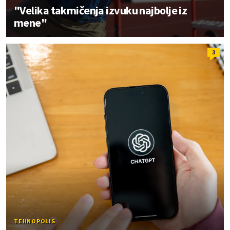
"Velika takmičenja izvuku najbolje iz
mene"
3
TEHNOPOLIS