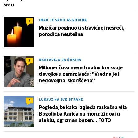
srcu
IMAO JE SAMO 45 GODINA
1
Muzičar poginuo u stravičnoj nesreći,
porodica neutešna
NASTAVLJA DA ŠOKIRA
3
Milioner čuva menstrualnu krv svoje
devojke u zamrzivaču: "Vredna je i
nedovoljno iskorišćena"
LUKSUZ NA SVE STRANE
4
Pogledajte kako izgleda raskošna vila
Bogoljuba Karića na moru: Zidovi u
staklu, ogroman bazen... FOTO