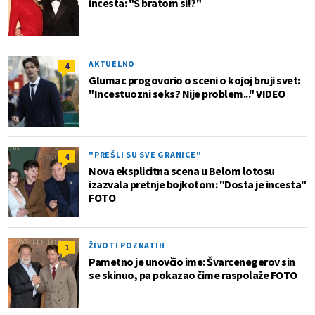
incesta: "S bratom si!?"
AKTUELNO
4
Glumac progovorio o sceni o kojoj bruji svet:
"Incestuozni seks? Nije problem..." VIDEO
"PREŠLI SU SVE GRANICE"
4
Nova eksplicitna scena u Belom lotosu
izazvala pretnje bojkotom: "Dosta je incesta"
FOTO
ŽIVOTI POZNATIH
1
Pametno je unovčio ime: Švarcenegerov sin
se skinuo, pa pokazao čime raspolaže FOTO