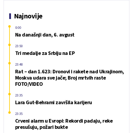
Najnovije
0:00
Na današnji dan, 6. avgust
23:50
Tri medalje za Srbiju na EP
23:48
Rat – dan 1.623: Dronovi i rakete nad Ukrajinom,
Moskva udara sve jače; Broj mrtvih raste
FOTO/VIDEO
23:35
Lara Gut-Behrami završila karijeru
23:35
Crveni alarm u Evropi: Rekordi padaju, reke
presušuju, požari bukte