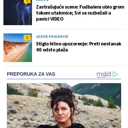
3
Zastrašujuće scene: Fudbalera ubio grom
tokom utakmice; Svi se razbežali u
panici VIDEO
JEZIVE POSLEDICE
2
Stiglo hitno upozorenje: Preti nestanak
40 odsto plaža
PREPORUKA ZA VAS