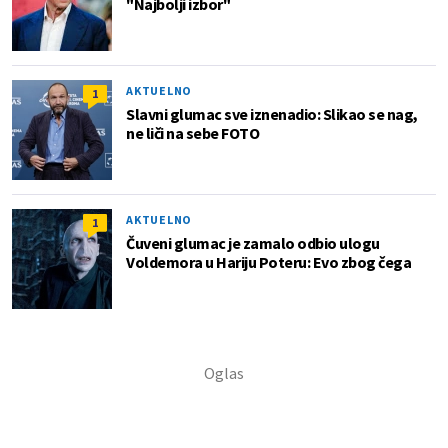
"Najbolji izbor"
AKTUELNO
1
Slavni glumac sve iznenadio: Slikao se nag,
ne liči na sebe FOTO
AKTUELNO
1
Čuveni glumac je zamalo odbio ulogu
Voldemora u Hariju Poteru: Evo zbog čega