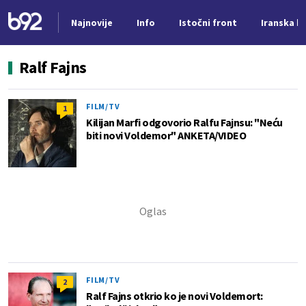
Najnovije
Info
Istočni front
Iranska kr
Nova vest
Ralf Fajns
FILM/TV
1
Kilijan Marfi odgovorio Ralfu Fajnsu: "Neću
biti novi Voldemor" ANKETA/VIDEO
FILM/TV
2
Ralf Fajns otkrio ko je novi Voldemort: