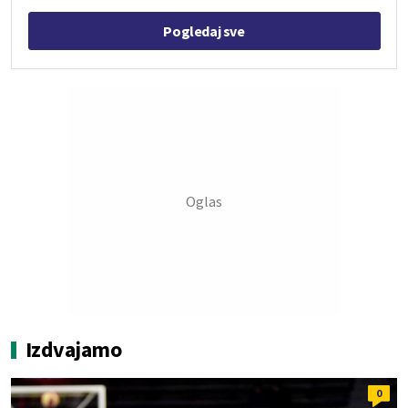
Pogledaj sve
Izdvajamo
0