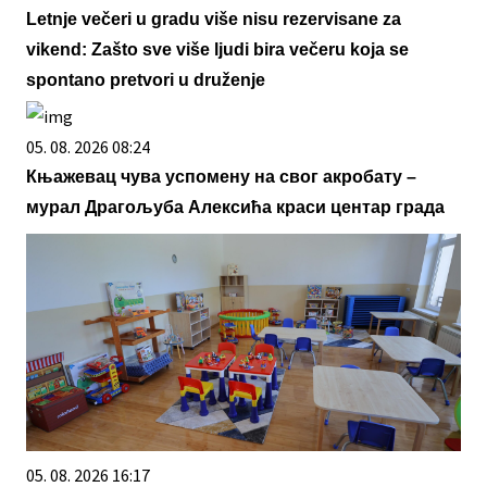
Letnje večeri u gradu više nisu rezervisane za
vikend: Zašto sve više ljudi bira večeru koja se
spontano pretvori u druženje
05. 08. 2026 08:24
Књажевац чува успомену на свог акробату –
мурал Драгoљуба Алексића краси центар града
05. 08. 2026 16:17