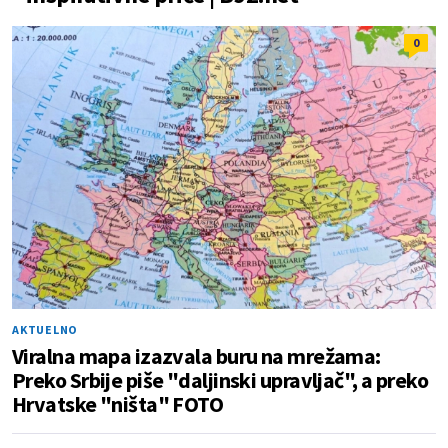
0
AKTUELNO
Viralna mapa izazvala buru na mrežama:
Preko Srbije piše "daljinski upravljač", a preko
Hrvatske "ništa" FOTO