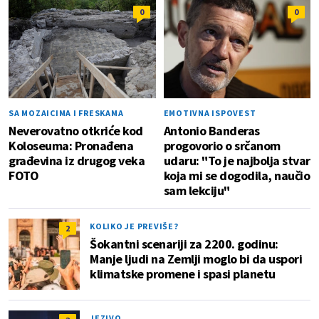
0
0
SA MOZAICIMA I FRESKAMA
EMOTIVNA ISPOVEST
Neverovatno otkriće kod
Antonio Banderas
Koloseuma: Pronađena
progovorio o srčanom
građevina iz drugog veka
udaru: "To je najbolja stvar
FOTO
koja mi se dogodila, naučio
sam lekciju"
KOLIKO JE PREVIŠE?
2
Šokantni scenariji za 2200. godinu:
Manje ljudi na Zemlji moglo bi da uspori
klimatske promene i spasi planetu
JEZIVO