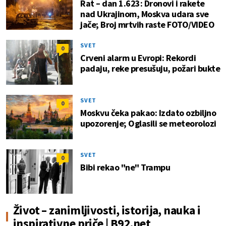
Rat – dan 1.623: Dronovi i rakete
nad Ukrajinom, Moskva udara sve
jače; Broj mrtvih raste FOTO/VIDEO
SVET
0
Crveni alarm u Evropi: Rekordi
padaju, reke presušuju, požari bukte
SVET
0
Moskvu čeka pakao: Izdato ozbiljno
upozorenje; Oglasili se meteorolozi
SVET
0
Bibi rekao "ne" Trampu
Život – zanimljivosti, istorija, nauka i
inspirativne priče | B92.net