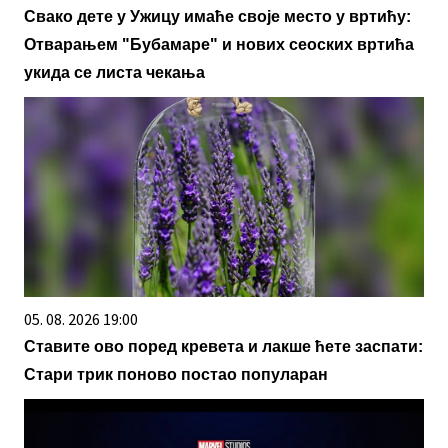
Свако дете у Ужицу имаће своје место у вртићу:
Отварањем "Бубамаре" и нових сеоских вртића
укида се листа чекања
05. 08. 2026 19:00
Ставите ово поред кревета и лакше ћете заспати:
Стари трик поново постао популаран