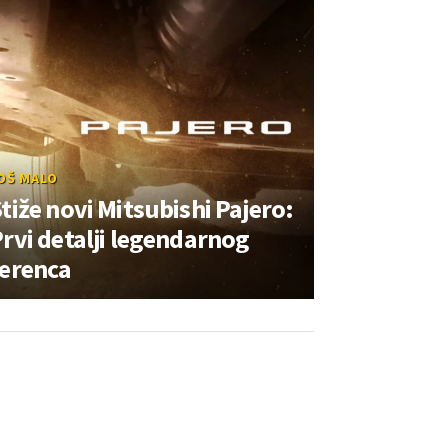
OŠ MALO
tiže novi Mitsubishi Pajero:
rvi detalji legendarnog
terenca