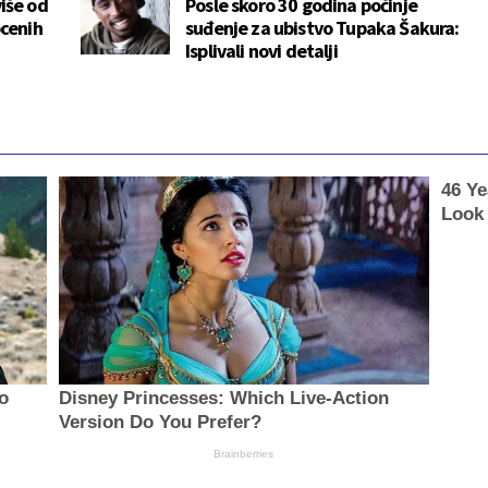
iše od
Posle skoro 30 godina počinje
ocenih
suđenje za ubistvo Tupaka Šakura:
Isplivali novi detalji
46 Ye
Look
no
Disney Princesses: Which Live-Action
Version Do You Prefer?
Brainberries