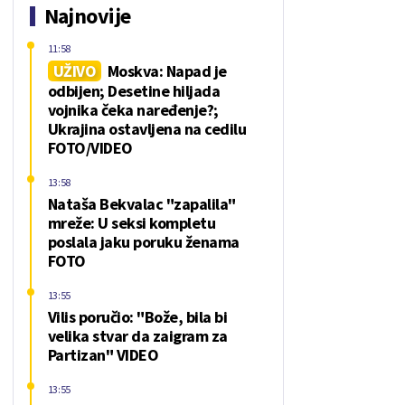
Najnovije
11:58
UŽIVO
Moskva: Napad je
odbijen; Desetine hiljada
vojnika čeka naređenje?;
Ukrajina ostavljena na cedilu
FOTO/VIDEO
13:58
Nataša Bekvalac "zapalila"
mreže: U seksi kompletu
poslala jaku poruku ženama
FOTO
13:55
Vilis poručio: "Bože, bila bi
velika stvar da zaigram za
Partizan" VIDEO
13:55