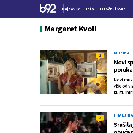
Najnovije
Info
Istočni front
Nova vest
Margaret Kvoli
MUZIKA
2
Novi sp
poruka
Novi muz
više od v
kulturnim
I HALJIN
2
Srušila
obuća 