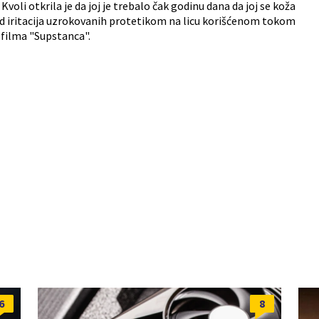
voli otkrila je da joj je trebalo čak godinu dana da joj se koža
d iritacija uzrokovanih protetikom na licu korišćenom tokom
filma "Supstanca".
6
8