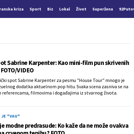
Iranska kriza
Sport
Biz
Lokal
Život
Superžena
92Puto
ot Sabrine Karpenter: Kao mini-film pun skrivenih
 FOTO/VIDEO
ički spot Sabrine Karpenter za pesmu "House Tour" mnogo je
izuelnog dodatka aktuelnom pop hitu. Svaka scena zasniva se na
 referencama, filmovima i događajima iz stvarnog života.
A JE "VAU"
 je modne predrasude: Ko kaže da ne može ovakva
na crvenom tepihu? FOTO