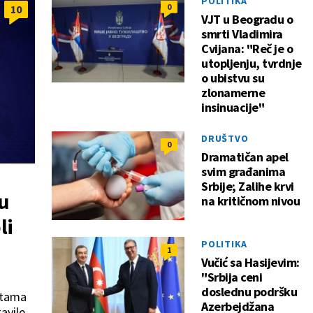
POLITIKA
0
10
VJT u Beogradu o
smrti Vladimira
Cvijana: "Reč je o
utopljenju, tvrdnje
o ubistvu su
zlonamerne
insinuacije"
DRUŠTVO
0
Dramatičan apel
svim građanima
Srbije; Zalihe krvi
u
na kritičnom nivou
li
POLITIKA
1
Vučić sa Hasijevim:
"Srbija ceni
doslednu podršku
etama
Azerbejdžana
avile