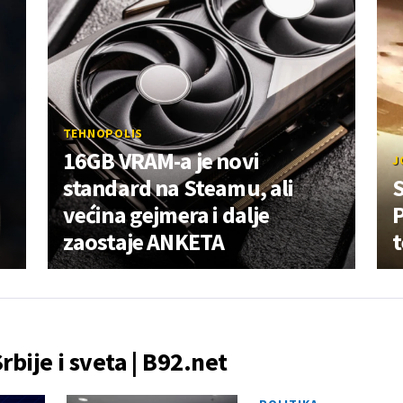
TEHNOPOLIS
16GB VRAM-a je novi
J
standard na Steamu, ali
S
većina gejmera i dalje
P
zaostaje ANKETA
Srbije i sveta | B92.net