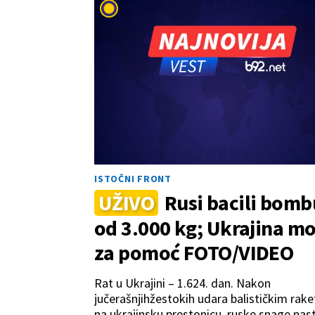
ISTOČNI FRONT
UŽIVO
Rusi bacili bomb
od 3.000 kg; Ukrajina mo
za pomoć FOTO/VIDEO
Rat u Ukrajini – 1.624. dan. Nakon
jučerašnjihžestokih udara balističkim rak
na ukrajinsku prestonicu, ruske snage nast