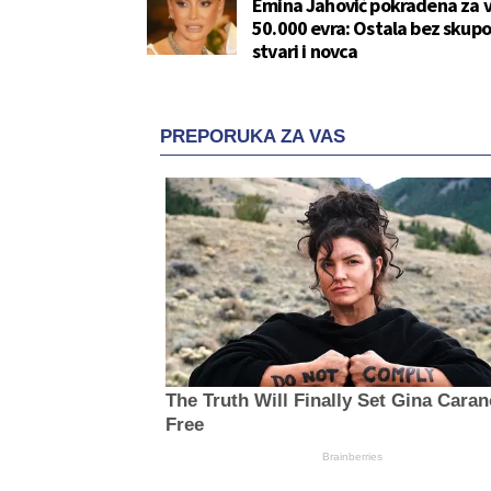
Emina Jahović pokradena za v
50.000 evra: Ostala bez skup
stvari i novca
PREPORUKA ZA VAS
The Truth Will Finally Set Gina Cara
Free
Brainberries