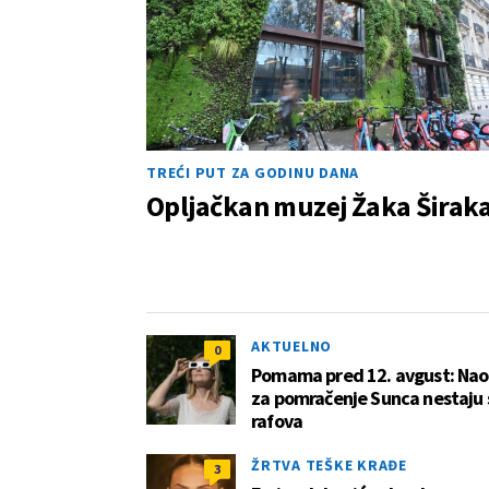
TREĆI PUT ZA GODINU DANA
Opljačkan muzej Žaka Širak
AKTUELNO
0
Pomama pred 12. avgust: Nao
za pomračenje Sunca nestaju 
rafova
ŽRTVA TEŠKE KRAĐE
3