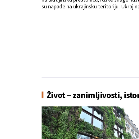
su napade na ukrajinsku teritoriju. Ukrajin
uzvratila udarac, masovnim napadom na 
Rusije.
Život – zanimljivosti, isto