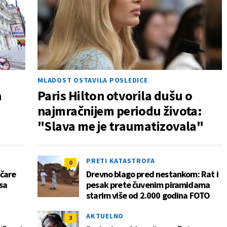
MLADOST OSTAVILA POSLEDICE
a
Paris Hilton otvorila dušu o
najmračnijem periodu života:
"Slava me je traumatizovala"
PRETI KATASTROFA
0
čare
Drevno blago pred nestankom: Rat i
sa
pesak prete čuvenim piramidama
starim više od 2.000 godina FOTO
AKTUELNO
3