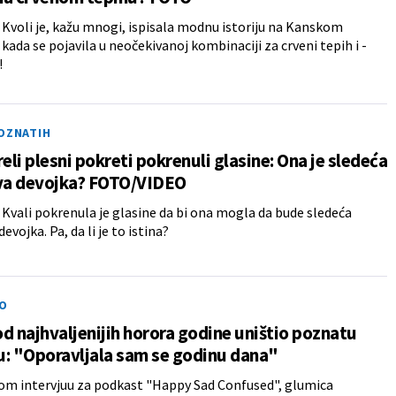
Kvoli je, kažu mnogi, ispisala modnu istoriju na Kanskom
 kada se pojavila u neočekivanoj kombinaciji za crveni tepih i -
!
POZNATIH
reli plesni pokreti pokrenuli glasine: Ona je sledeća
a devojka? FOTO/VIDEO
Kvali pokrenula je glasine da bi ona mogla da bude sledeća
vojka. Pa, da li je to istina?
O
d najhvaljenijih horora godine uništio poznatu
: "Oporavljala sam se godinu dana"
om intervjuu za podkast "Happy Sad Confused", glumica