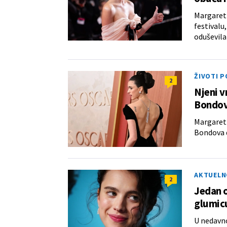
Margaret 
festivalu,
oduševila
ŽIVOTI 
2
Njeni v
Bondov
Margaret 
Bondova de
AKTUELN
2
Jedan o
glumicu
U nedavn