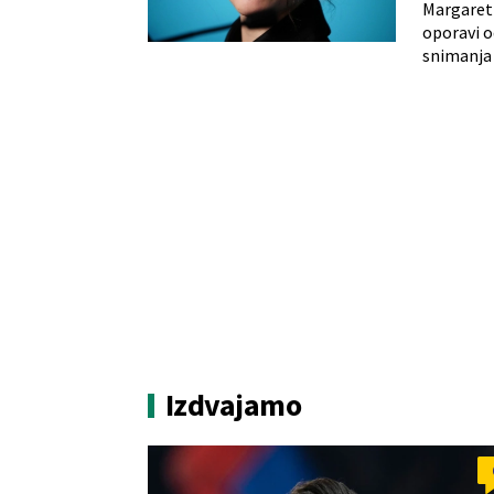
Margaret K
oporavi o
snimanja 
Izdvajamo