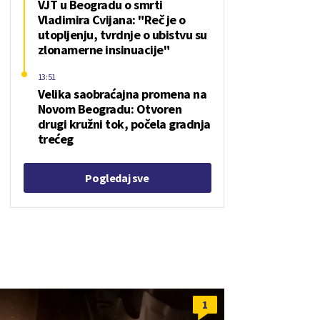
VJT u Beogradu o smrti
Vladimira Cvijana: "Reč je o
utopljenju, tvrdnje o ubistvu su
zlonamerne insinuacije"
13:51
Velika saobraćajna promena na
Novom Beogradu: Otvoren
drugi kružni tok, počela gradnja
trećeg
Pogledaj sve
1