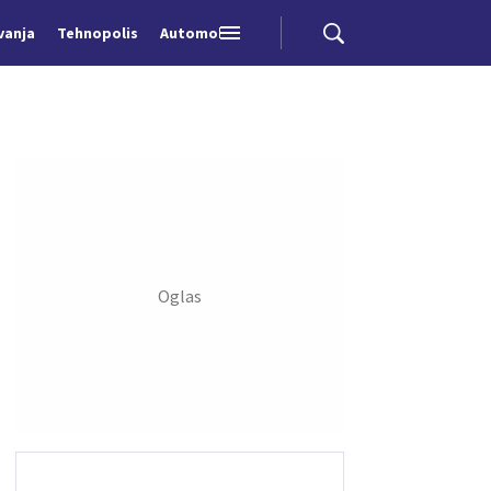
vanja
Tehnopolis
Automobili