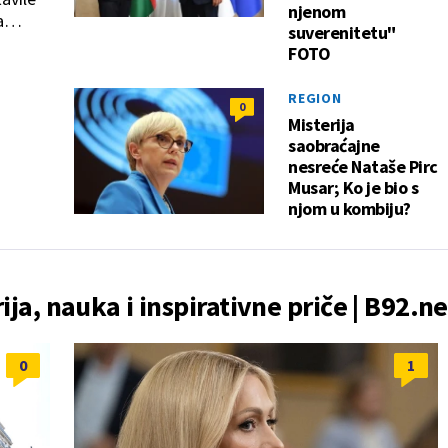
njenom
a
suverenitetu"
Zapad
FOTO
REGION
0
Misterija
saobraćajne
nesreće Nataše Pirc
Musar; Ko je bio s
njom u kombiju?
rija, nauka i inspirativne priče | B92.ne
0
1