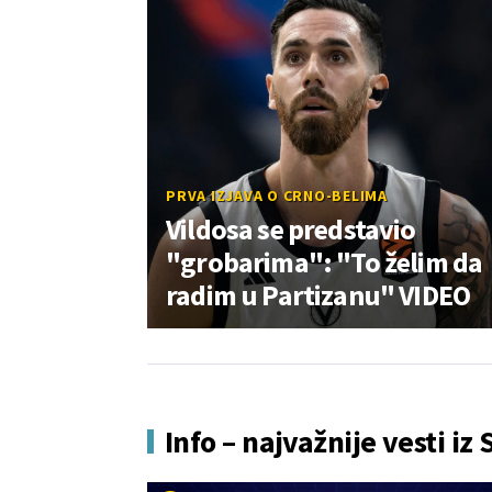
PRVA IZJAVA O CRNO-BELIMA
Vildosa se predstavio
"grobarima": "To želim da
radim u Partizanu" VIDEO
Info – najvažnije vesti iz 