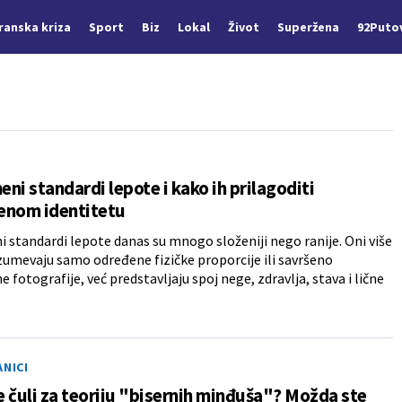
Iranska kriza
Sport
Biz
Lokal
Život
Superžena
92Puto
ni standardi lepote i kako ih prilagoditi
enom identitetu
 standardi lepote danas su mnogo složeniji nego ranije. Oni više
umevaju samo određene fizičke proporcije ili savršeno
e fotografije, već predstavljaju spoj nege, zdravlja, stava i lične
ANICI
te čuli za teoriju "bisernih minđuša"? Možda ste