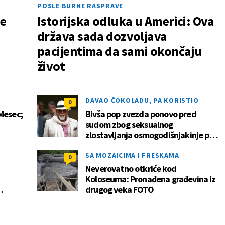
POSLE BURNE RASPRAVE
je
Istorijska odluka u Americi: Ova
država sada dozvoljava
pacijentima da sami okončaju
život
DAVAO ČOKOLADU, PA KORISTIO
0
 Mesec;
Bivša pop zvezda ponovo pred
sudom zbog seksualnog
zlostavljanja osmogodišnjakinje pre
pola veka
SA MOZAICIMA I FRESKAMA
0
Neverovatno otkriće kod
Koloseuma: Pronađena građevina iz
drugog veka FOTO