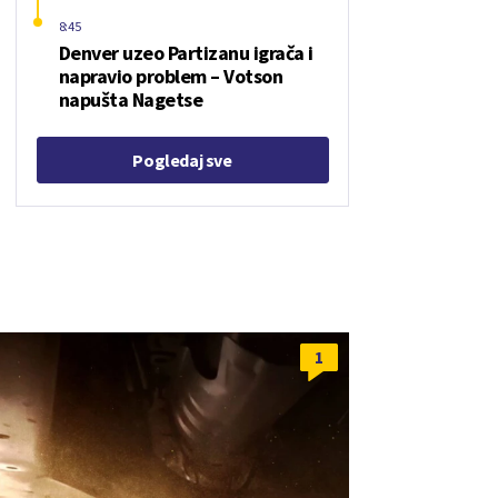
8:45
Denver uzeo Partizanu igrača i
napravio problem – Votson
napušta Nagetse
Pogledaj sve
1