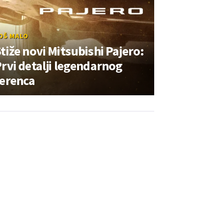
OŠ MALO
tiže novi Mitsubishi Pajero:
rvi detalji legendarnog
terenca