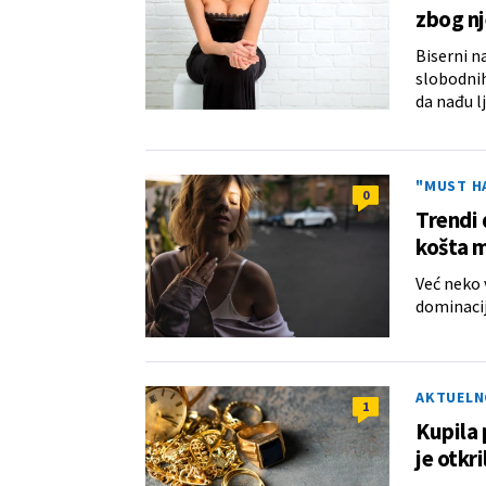
zbog nj
Biserni n
slobodnih
da nađu l
"MUST H
0
Trendi 
košta 
Već neko 
dominacij
AKTUELN
1
Kupila 
je otkr