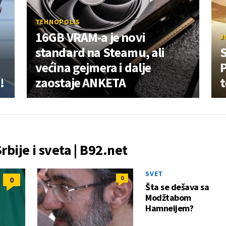
TEHNOPOLIS
16GB VRAM-a je novi
J
standard na Steamu, ali
S
većina gejmera i dalje
P
!
zaostaje ANKETA
Srbije i sveta | B92.net
SVET
0
0
Šta se dešava sa
Modžtabom
Hamneijem?