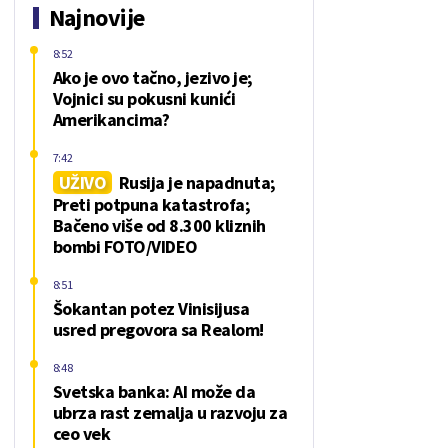
Najnovije
8:52
Ako je ovo tačno, jezivo je;
Vojnici su pokusni kunići
Amerikancima?
7:42
UŽIVO
Rusija je napadnuta;
Preti potpuna katastrofa;
Bačeno više od 8.300 kliznih
bombi FOTO/VIDEO
8:51
Šokantan potez Vinisijusa
usred pregovora sa Realom!
8:48
Svetska banka: AI može da
ubrza rast zemalja u razvoju za
ceo vek