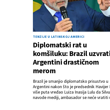
TENZIJE U LATINSKOJ AMERICI
Diplomatski rat u
komšiluku: Brazil uzvrat
Argentini drastičnom
merom
Brazil je smanjio diplomatsko prisustvo u
Argentini nakon što je predsednik Havijer 
više puta vređao Luiza Inasija Lulu da Silv
navode mediji, ambasador se neće vratiti 
Buenos Ajres dok se napadi ne zaustave.