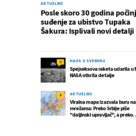
AKTUELNO
Posle skoro 30 godina počin
suđenje za ubistvo Tupaka
Šakura: Isplivali novi detalji
HAOS U SVEMIRU
0
Spejseksova raketa udarila u
NASA otkrila detalje
AKTUELNO
8
Viralna mapa izazvala buru na
mrežama: Preko Srbije piše
"daljinski upravljač", a preko
Hrvatske "ništa" FOTO