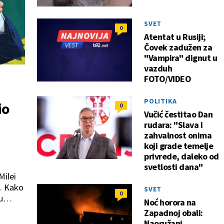
SVET
0
Atentat u Rusiji;
Čovek zadužen za
"Vampira" dignut u
vazduh
FOTO/VIDEO
POLITIKA
io
0
Vučić čestitao Dan
rudara: "Slava i
zahvalnost onima
koji grade temelje
privrede, daleko od
svetlosti dana"
Milei
u. Kako
SVET
0
u
Noć horora na
Zapadnoj obali:
Naoružani