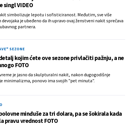
e singl VIDEO
akit simbolizuje lepotu i sofisticiranost. Međutim, sve više
 devojaka je ubeđeno da ih upravo ovaj ženstveni nakit sprečava
jubavnog partnera.
AVE" SEZONE
detalj kojim ćete ove sezone privlačiti pažnju, a ne
mnogo FOTO
vreme je jasno da skulpturalni nakit, nakon dugogodišnje
e minimalizma, ponovo ima svojih "pet minuta".
O
polovne minđuše za tri dolara, pa se šokirala kada
ila pravu vrednost FOTO