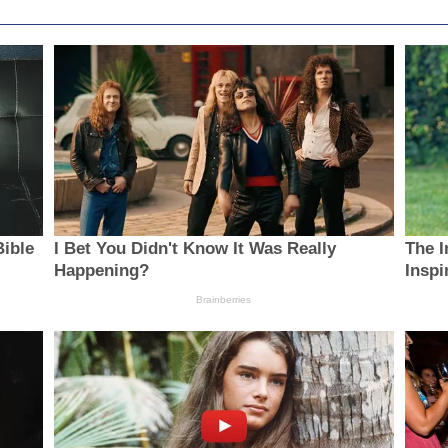
Bible
I Bet You Didn't Know It Was Really
The I
Happening?
Insp
Brainberries