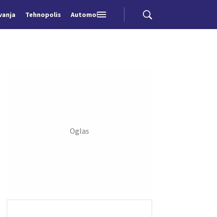
vanja
Tehnopolis
Automobili