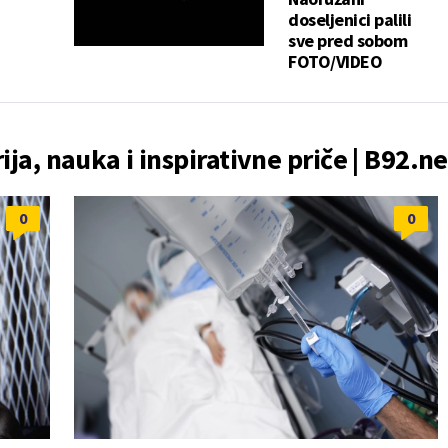
doseljenici palili
sve pred sobom
FOTO/VIDEO
rija, nauka i inspirativne priče | B92.ne
0
0