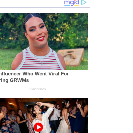
nfluencer Who Went Viral For
iring GRWMs
Brainberries