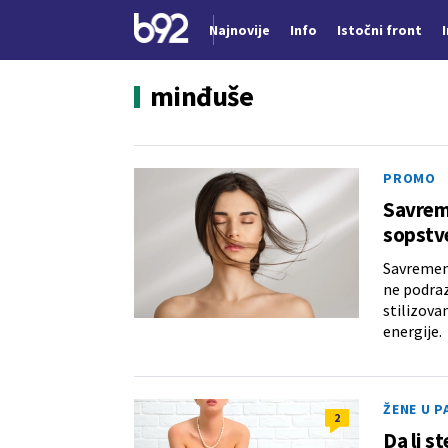
Najnovije
Info
Istočni front
Nova vest
minđuše
PROMO
Savreme
sopstv
Savremeni
ne podraz
stilizovan
energije.
ŽENE U P
2
Da li s