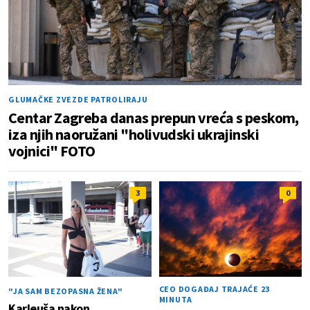
GLUMAČKE ZVEZDE PATROLIRAJU
Centar Zagreba danas prepun vreća s peskom,
iza njih naoružani "holivudski ukrajinski
vojnici" FOTO
3
0
CEO DOGAĐAJ TRAJAĆE 23
"JA SAM BEZOPASNA ŽENA"
MINUTA
Karleuša nakon