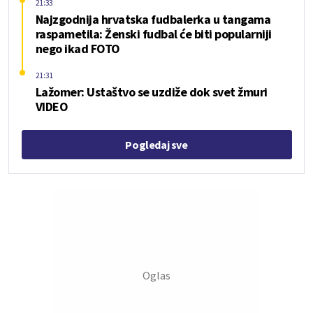
21:33
Najzgodnija hrvatska fudbalerka u tangama
raspametila: Ženski fudbal će biti popularniji
nego ikad FOTO
21:31
Lažomer: Ustaštvo se uzdiže dok svet žmuri
VIDEO
Pogledaj sve