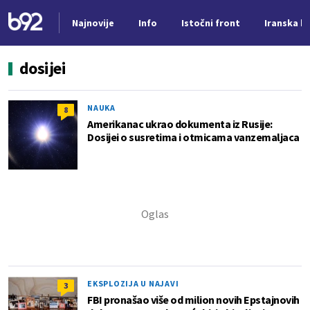
Najnovije
Info
Istočni front
Iranska kr
Nova vest
dosijei
NAUKA
8
Amerikanac ukrao dokumenta iz Rusije:
Dosijei o susretima i otmicama vanzemaljaca
EKSPLOZIJA U NAJAVI
3
FBI pronašao više od milion novih Epstajnovih