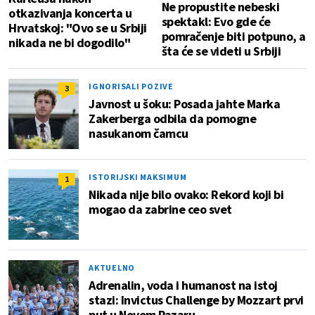
Ne propustite nebeski
otkazivanja koncerta u
spektakl: Evo gde će
Hrvatskoj: "Ovo se u Srbiji
pomračenje biti potpuno, a
nikada ne bi dogodilo"
šta će se videti u Srbiji
IGNORISALI POZIVE
3
Javnost u šoku: Posada jahte Marka
Zakerberga odbila da pomogne
nasukanom čamcu
ISTORIJSKI MAKSIMUM
1
Nikada nije bilo ovako: Rekord koji bi
mogao da zabrine ceo svet
AKTUELNO
Adrenalin, voda i humanost na istoj
stazi: Invictus Challenge by Mozzart prvi
put u Novom Pazaru