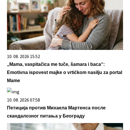
10. 08. 2026 15:52
„Mama, vaspitačica me tuče, šamara i baca“:
Emotivna ispovest majke o vrtićkom nasilju za portal
Mame
10. 08. 2026 07:58
Петиција против Михаела Мартенса после
скандалозног питања у Београду