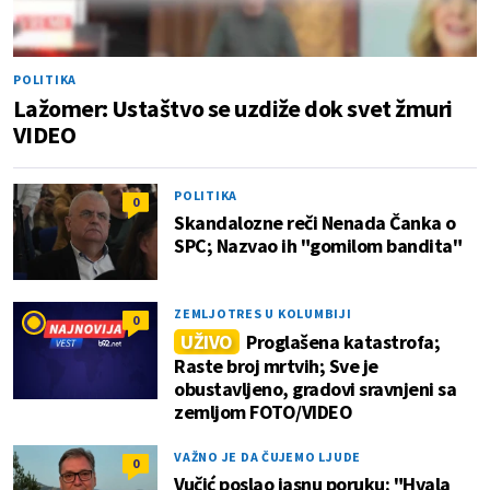
POLITIKA
Lažomer: Ustaštvo se uzdiže dok svet žmuri
VIDEO
POLITIKA
0
Skandalozne reči Nenada Čanka o
SPC; Nazvao ih "gomilom bandita"
ZEMLJOTRES U KOLUMBIJI
0
UŽIVO
Proglašena katastrofa;
Raste broj mrtvih; Sve je
obustavljeno, gradovi sravnjeni sa
zemljom FOTO/VIDEO
VAŽNO JE DA ČUJEMO LJUDE
0
Vučić poslao jasnu poruku: "Hvala