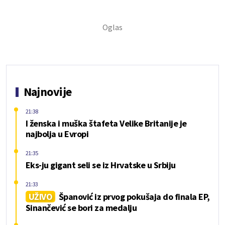
Najnovije
21:38
I ženska i muška štafeta Velike Britanije je
najbolja u Evropi
21:35
Eks-ju gigant seli se iz Hrvatske u Srbiju
21:33
UŽIVO
Španović iz prvog pokušaja do finala EP,
Sinančević se bori za medalju