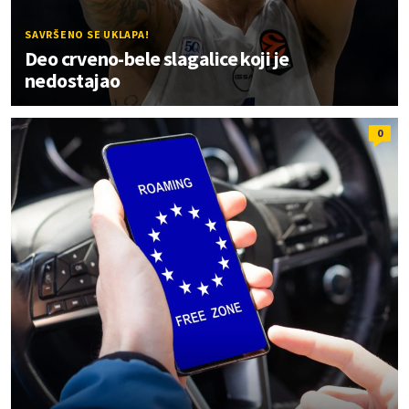
SAVRŠENO SE UKLAPA!
Deo crveno-bele slagalice koji je
nedostajao
0