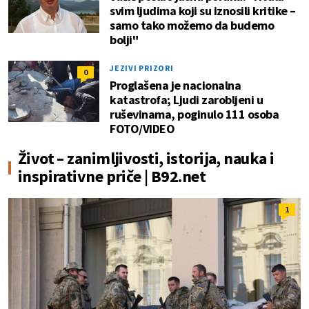
svim ljudima koji su iznosili kritike –
samo tako možemo da budemo
bolji"
JEZIVI PRIZORI
0
Proglašena je nacionalna
katastrofa; Ljudi zarobljeni u
ruševinama, poginulo 111 osoba
FOTO/VIDEO
Život – zanimljivosti, istorija, nauka i
inspirativne priče | B92.net
1