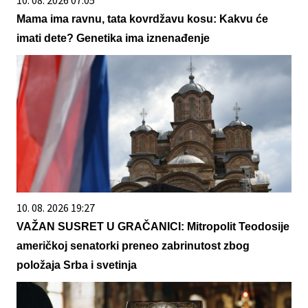
10. 08. 2026 07:05
Mama ima ravnu, tata kovrdžavu kosu: Kakvu će
imati dete? Genetika ima iznenađenje
10. 08. 2026 19:27
VAŽAN SUSRET U GRAČANICI: Mitropolit Teodosije
američkoj senatorki preneo zabrinutost zbog
položaja Srba i svetinja