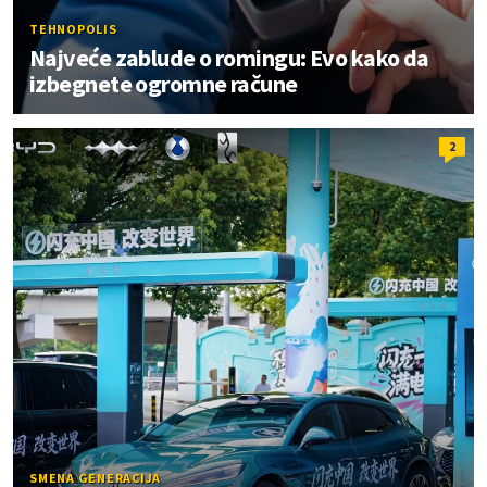
TEHNOPOLIS
Najveće zablude o romingu: Evo kako da
izbegnete ogromne račune
2
SMENA GENERACIJA