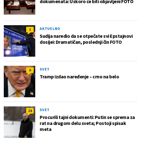
dokumenata: Uskoro će biti objavljeni FOTO
AKTUELNO
1
Sudija naredio da se otpečate svi Epstajnovi
dosijei: Dramatičan, poslednji čin FOTO
SVET
0
Tramp izdao naređenje – crno na belo
SVET
24
Procurili tajni dokumenti: Putin se sprema za
rat na drugom delu sveta; Postoji spisak
meta