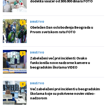
dodelila vaučer od 300.000 dinara FOTO
DRUŠTVO
1
Obeležen Dan oslobođenja Beograda u
Prvom svetskom ratu FOTO
DRUŠTVO
1
Zabeleženi već prvi incidenti: Ovako
funkcionišu nove nadzorne kamere u
beogradskim školama VIDEO
DRUŠTVO
3
Već zabeleženi prvi incidenti u beogradskim
školama koje su pokrivene novim video-
nadzorom