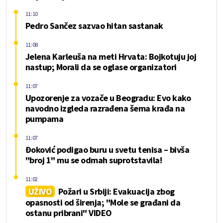
11:10
Pedro Sančez sazvao hitan sastanak
11:08
Jelena Karleuša na meti Hrvata: Bojkotuju joj
nastup; Morali da se oglase organizatori
11:07
Upozorenje za vozače u Beogradu: Evo kako
navodno izgleda razrađena šema krađa na
pumpama
11:07
Đoković podigao buru u svetu tenisa – bivša
"broj 1" mu se odmah suprotstavila!
11:02
UŽIVO
Požari u Srbiji: Evakuacija zbog
opasnosti od širenja; "Mole se građani da
ostanu pribrani" VIDEO