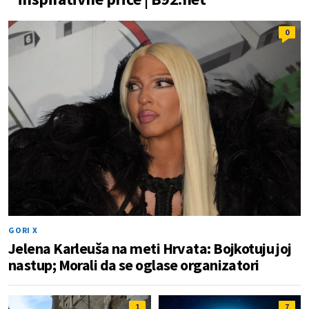
0
GORI X
Jelena Karleuša na meti Hrvata: Bojkotuju joj
nastup; Morali da se oglase organizatori
1
7