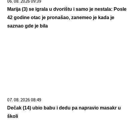
06. 08. 2026 09:39
Marija (3) se igrala u dvorištu i samo je nestala: Posle
42 godine otac je pronašao, zanemeo je kada je
saznao gde je bila
07. 08. 2026 08:49
Dečak (14) ubio babu i dedu pa napravio masakr u
školi