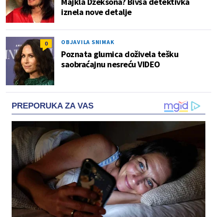
Majkla Džeksona? Bivša detektivka
iznela nove detalje
OBJAVILA SNIMAK
0
Poznata glumica doživela tešku
saobraćajnu nesreću VIDEO
PREPORUKA ZA VAS