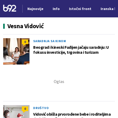
Najnovije
Info
Istočni front
Iranska kr
Nova vest
Vesna Vidović
SARADNJA SA KINOM
0
Beograd i kineski Fuđijen jačaju saradnju: U
fokusu investicije, trgovina i turizam
DRUŠTVO
0
Vidović obišla prvorođene bebe i roditeljima