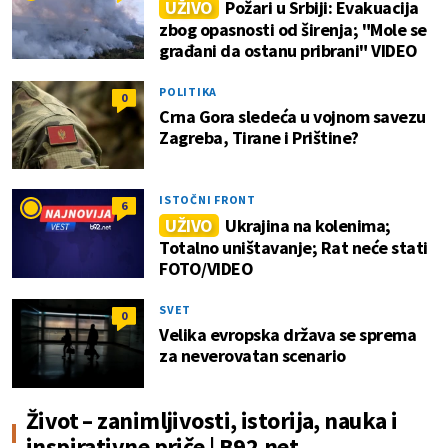
UŽIVO
Požari u Srbiji: Evakuacija
zbog opasnosti od širenja; "Mole se
građani da ostanu pribrani" VIDEO
POLITIKA
0
Crna Gora sledeća u vojnom savezu
Zagreba, Tirane i Prištine?
ISTOČNI FRONT
6
UŽIVO
Ukrajina na kolenima;
Totalno uništavanje; Rat neće stati
FOTO/VIDEO
SVET
0
Velika evropska država se sprema
za neverovatan scenario
Život – zanimljivosti, istorija, nauka i
inspirativne priče | B92.net