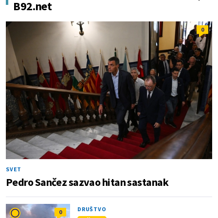
B92.net
0
SVET
Pedro Sančez sazvao hitan sastanak
DRUŠTVO
0