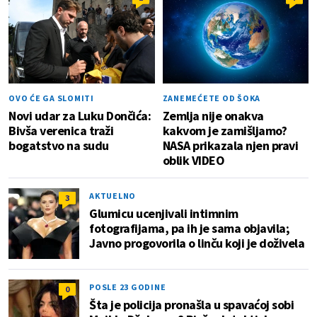
OVO ĆE GA SLOMITI
ZANEMEĆETE OD ŠOKA
Novi udar za Luku Dončića:
Zemlja nije onakva
Bivša verenica traži
kakvom je zamišljamo?
bogatstvo na sudu
NASA prikazala njen pravi
oblik VIDEO
AKTUELNO
3
Glumicu ucenjivali intimnim
fotografijama, pa ih je sama objavila;
Javno progovorila o linču koji je doživela
POSLE 23 GODINE
0
Šta je policija pronašla u spavaćoj sobi