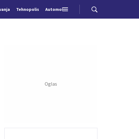
vanja
Tehnopolis
Automobili