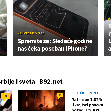
A
NAJVEĆI DO SAD
Spremite se: Sledeće godine
1
nas čeka poseban iPhone?
Srbije i sveta | B92.net
ISTOČNI FRONT
15
0
Rat – dan 1.624:
Ukrajinci ponovo
pogodili "ruski