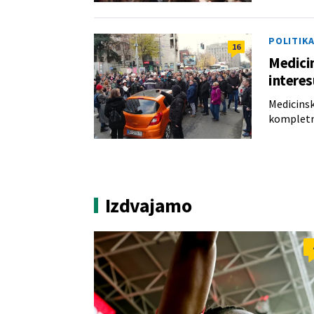
POLITIK
16
Medicin
interes
Medicinsk
kompletn
Izdvajamo