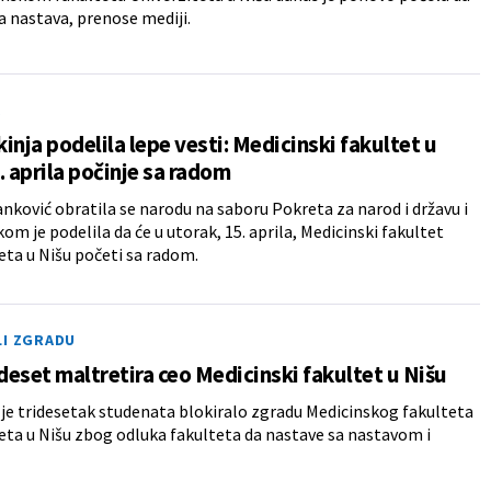
a nastava, prenose mediji.
A
inja podelila lepe vesti: Medicinski fakultet u
. aprila počinje sa radom
anković obratila se narodu na saboru Pokreta za narod i državu i
kom je podelila da će u utorak, 15. aprila, Medicinski fakultet
eta u Nišu početi sa radom.
LI ZGRADU
ideset maltretira ceo Medicinski fakultet u Nišu
 je tridesetak studenata blokiralo zgradu Medicinskog fakulteta
eta u Nišu zbog odluka fakulteta da nastave sa nastavom i