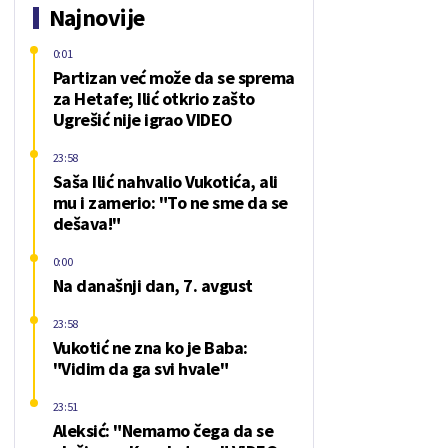
Najnovije
0:01
Partizan već može da se sprema
za Hetafe; Ilić otkrio zašto
Ugrešić nije igrao VIDEO
23:58
Saša Ilić nahvalio Vukotića, ali
mu i zamerio: "To ne sme da se
dešava!"
0:00
Na današnji dan, 7. avgust
23:58
Vukotić ne zna ko je Baba:
"Vidim da ga svi hvale"
23:51
Aleksić: "Nemamo čega da se