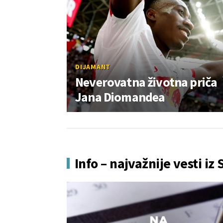
DIJAMANT
Neverovatna životna priča
Jana Diomandea
Info – najvažnije vesti iz 