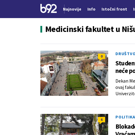
Najnovije
Info
Istočni front
Nova vest
Medicinski fakultet u Niš
DRUŠTV
0
Student
neće po
Dekan Med
ovaj faku
Univerzit
POLITIK
6
Blokade
Vraćam