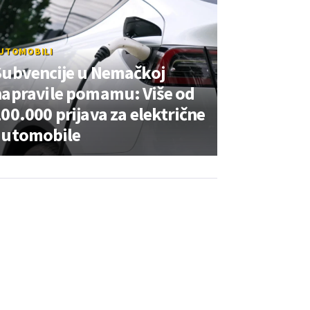
UTOMOBILI
Subvencije u Nemačkoj
napravile pomamu: Više od
00.000 prijava za električne
automobile