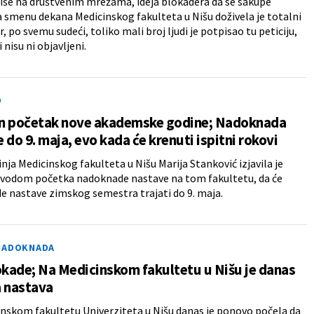
iše na društvenim mrežama, ideja blokadera da se sakupe
a smenu dekana Medicinskog fakulteta u Nišu doživela je totalni
er, po svemu sudeći, toliko mali broj ljudi je potpisao tu peticiju,
 nisu ni objavljeni.
O
n početak nove akademske godine; Nadoknada
 do 9. maja, evo kada će krenuti ispitni rokovi
nja Medicinskog fakulteta u Nišu Marija Stanković izjavila je
ovodom početka nadoknade nastave na tom fakultetu, da će
 nastave zimskog semestra trajati do 9. maja.
NADOKNADA
okade; Na Medicinskom fakultetu u Nišu je danas
a nastava
nskom fakultetu Univerziteta u Nišu danas je ponovo počela da