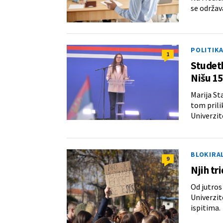
se održav
POLITIK
1
Studetk
Nišu 15
Marija St
tom prili
Univerzit
BLOKIRA
9
Njih tr
Od jutros
Univerzit
ispitima.