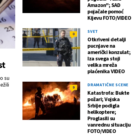
Amazon"; SAD
pojačale pomoć
Kijevu FOTO/VIDEO
SVET
0
Otkriveni detalji
pucnjave na
američki konzulat;
Iza svega stoji
st
velika mreža
plaćenika VIDEO
vo su
ežili
DRAMATIČNE SCENE
9
Katastrofa: Bukte
požari; Vojska
Srbije podigla
helikoptere;
Proglasili su
vanrednu situaciju
FOTO/VIDEO