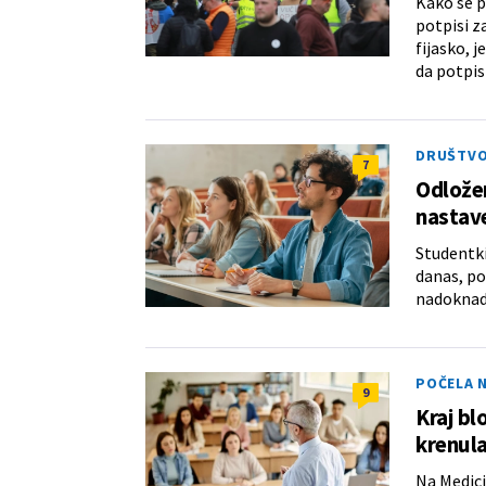
Kako se p
potpisi z
fijasko, j
da potpisi
DRUŠTV
7
Odlože
nastave
Studentki
danas, p
nadoknade
POČELA 
9
Kraj bl
krenul
Na Medici