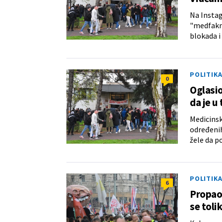
Na Insta
"medfakni
blokada i
POLITIK
0
Oglasio
da je u
Medicinsk
određenih
žele da p
POLITIK
6
Propao 
se toli