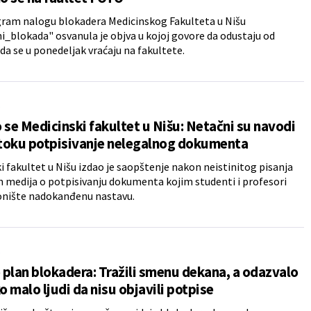
gram nalogu blokadera Medicinskog Fakulteta u Nišu
_blokada" osvanula je objva u kojoj govore da odustaju od
 da se u ponedeljak vraćaju na fakultete.
A
 se Medicinski fakultet u Nišu: Netačni su navodi
 toku potpisivanje nelegalnog dokumenta
i fakultet u Nišu izdao je saopštenje nakon neistinitog pisanja
 medija o potpisivanju dokumenta kojim studenti i profesori
onište nadokanđenu nastavu.
A
plan blokadera: Tražili smenu dekana, a odazvalo
ko malo ljudi da nisu objavili potpise