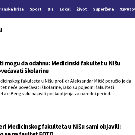
Iranska kriza
Sport
Biz
Lokal
Život
Superžena
92Puto
u
O
i mogu da odahnu: Medicinski fakultet u Nišu
većavati školarine
icinskog fakulteta u Nišu prof. dr Aleksandar Mitić poručio je da
ltet neće povećavati školarine, iako su pojedini fakulteti
eta u Beogradu najavili poskupljenja za naredni period.
A
ri Medicinskog fakulteta u Nišu sami objavili:
o se na faultet FOTO