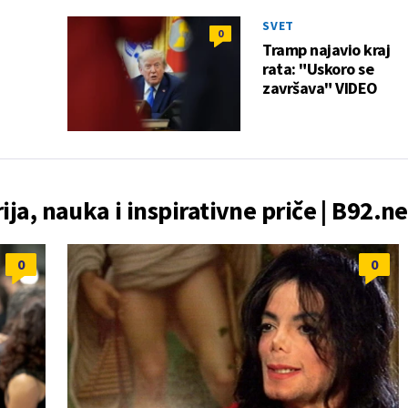
SVET
0
Tramp najavio kraj
rata: "Uskoro se
završava" VIDEO
rija, nauka i inspirativne priče | B92.ne
0
0