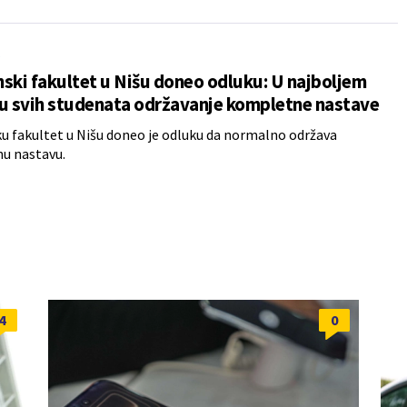
A
ski fakultet u Nišu doneo odluku: U najboljem
u svih studenata održavanje kompletne nastave
u fakultet u Nišu doneo je odluku da normalno održava
u nastavu.
4
0