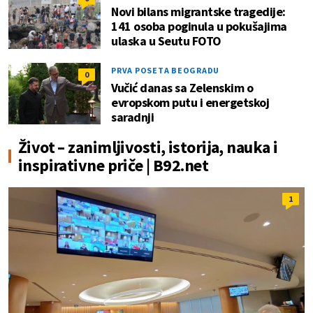
Novi bilans migrantske tragedije:
141 osoba poginula u pokušajima
ulaska u Seutu FOTO
PRVA POSETA BEOGRADU
0
Vučić danas sa Zelenskim o
evropskom putu i energetskoj
saradnji
Život – zanimljivosti, istorija, nauka i
inspirativne priče | B92.net
1