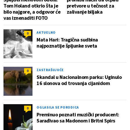
Tom Holand otkrio šta je
pretvore u tečnost za
bilo najgore, a odgovor će
zalivanje biljaka
vas iznenaditi FOTO
AKTUELNO
0
Mata Hari: Tragična sudbina
najpoznatije špijunke sveta
ZASTRAŠUJUĆE
0
Skandal u Nacionalnom parku: Uginulo
16 slonova od trovanja cijanidom
OGLASILA SE PORODICA
0
Preminuo poznati muzički producent:
Sarađivao sa Madonom i Britni Spirs