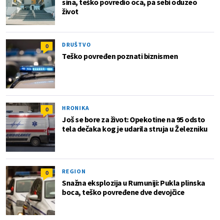
sina, teško povredio oca, pa sebi oduzeo
život
DRUŠTVO
0
Teško povređen poznati biznismen
HRONIKA
0
Još se bore za život: Opekotine na 95 odsto
tela dečaka kog je udarila struja u Železniku
REGION
0
Snažna eksplozija u Rumuniji: Pukla plinska
boca, teško povređene dve devojčice