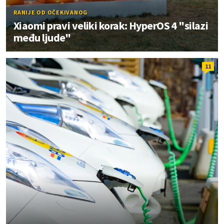
RANIJE OD OČEKIVANOG
Xiaomi pravi veliki korak: HyperOS 4 "silazi
među ljude"
11