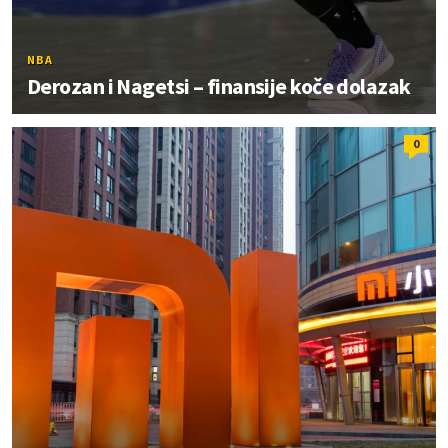
NBA
Derozan i Nagetsi – finansije koče dolazak
0