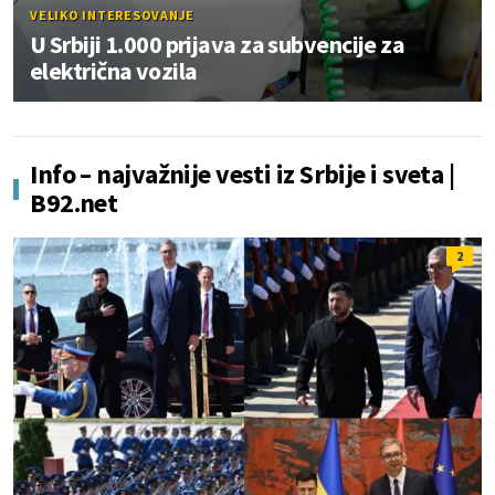
VELIKO INTERESOVANJE
U Srbiji 1.000 prijava za subvencije za
električna vozila
Info – najvažnije vesti iz Srbije i sveta |
B92.net
2