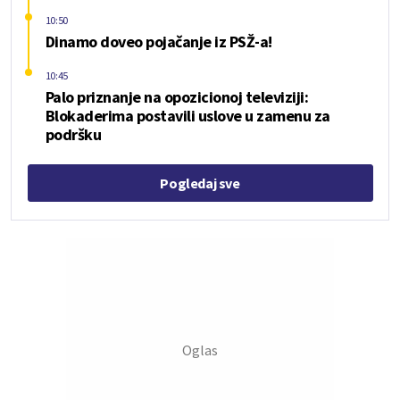
10:50
Dinamo doveo pojačanje iz PSŽ-a!
10:45
Palo priznanje na opozicionoj televiziji:
Blokaderima postavili uslove u zamenu za
podršku
Pogledaj sve