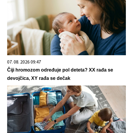
07. 08. 2026 09:47
Čiji hromozom određuje pol deteta? XX rađa se
devojčica, XY rađa se dečak