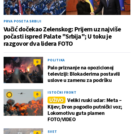
PRVA POSETA SRBIJI
Vučić dočekao Zelenskog: Prijem uz najviše
počasti ispred Palate "Srbija"; U toku je
razgovor dva lidera FOTO
POLITIKA
0
Palo priznanje na opozicionoj
televiziji: Blokaderima postavili
uslove u zamenu za podršku
ISTOČNI FRONT
0
UŽIVO
Veliki ruski udar: Meta –
Kijev; Dron pogodio putnički voz;
Lokomotivu guta plamen
FOTO/VIDEO
SVET
0