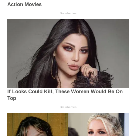
Action Movies
Brainberries
If Looks Could Kill, These Women Would Be On
Top
Brainberries