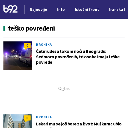
Najnovije
Info
Istočni front
Iranska kr
Nova vest
teško povređeni
HRONIKA
0
Četiri udesa tokom noći u Beogradu:
Sedmoro povređenih, tri osobe imaju teške
povrede
HRONIKA
0
Lekari mu se još bore za život: Muškarac ubio