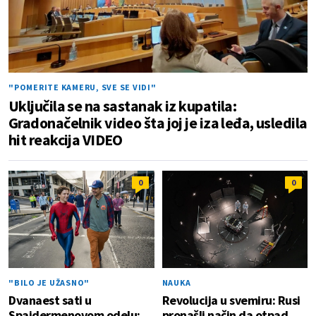
"POMERITE KAMERU, SVE SE VIDI"
Uključila se na sastanak iz kupatila:
Gradonačelnik video šta joj je iza leđa, usledila
hit reakcija VIDEO
0
0
"BILO JE UŽASNO"
NAUKA
Dvanaest sati u
Revolucija u svemiru: Rusi
Spajdermenovom odelu:
pronašli način da otpad