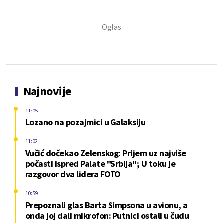
Najnovije
11:05
Lozano na pozajmici u Galaksiju
11:02
Vučić dočekao Zelenskog: Prijem uz najviše
počasti ispred Palate "Srbija"; U toku je
razgovor dva lidera FOTO
10:59
Prepoznali glas Barta Simpsona u avionu, a
onda joj dali mikrofon: Putnici ostali u čudu