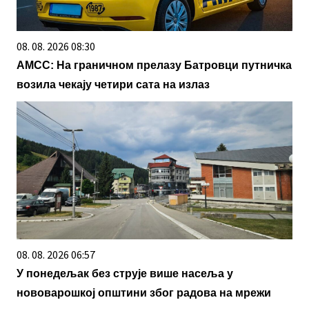
08. 08. 2026 08:30
АМСС: На граничном прелазу Батровци путничка
возила чекају четири сата на излаз
08. 08. 2026 06:57
У понедељак без струје више насеља у
нововарошкој општини због радова на мрежи