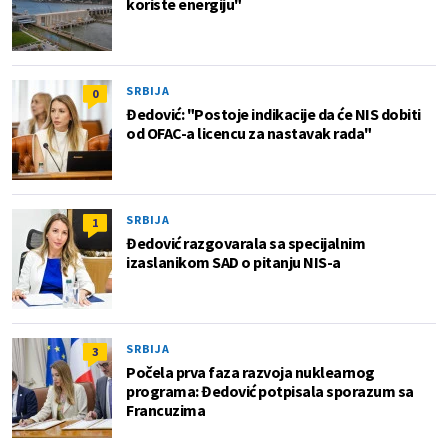
koriste energiju"
SRBIJA
0
Đedović: "Postoje indikacije da će NIS dobiti
od OFAC-a licencu za nastavak rada"
SRBIJA
1
Đedović razgovarala sa specijalnim
izaslanikom SAD o pitanju NIS-a
SRBIJA
3
Počela prva faza razvoja nuklearnog
programa: Đedović potpisala sporazum sa
Francuzima