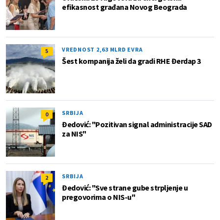
efikasnost građana Novog Beograda
VREDNOST 2,63 MLRD EVRA
5
Šest kompanija želi da gradi RHE Đerdap 3
SRBIJA
0
Đedović: "Pozitivan signal administracije SAD
za NIS"
SRBIJA
2
Đedović: "Sve strane gube strpljenje u
pregovorima o NIS-u"