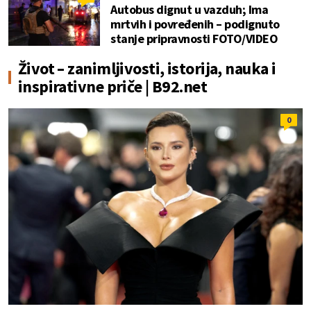
Autobus dignut u vazduh; Ima
mrtvih i povređenih – podignuto
stanje pripravnosti FOTO/VIDEO
Život – zanimljivosti, istorija, nauka i
inspirativne priče | B92.net
0