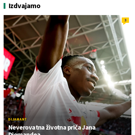
Izdvajamo
3
DIJAMANT
Neverovatna životna priča Jana
Diomandea