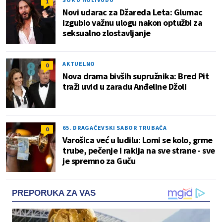
1
Novi udarac za Džareda Leta: Glumac
izgubio važnu ulogu nakon optužbi za
seksualno zlostavljanje
AKTUELNO
0
Nova drama bivših supružnika: Bred Pit
traži uvid u zaradu Anđeline Džoli
65. DRAGAČEVSKI SABOR TRUBAČA
0
Varošica već u ludilu: Lomi se kolo, grme
trube, pečenje i rakija na sve strane - sve
je spremno za Guču
PREPORUKA ZA VAS