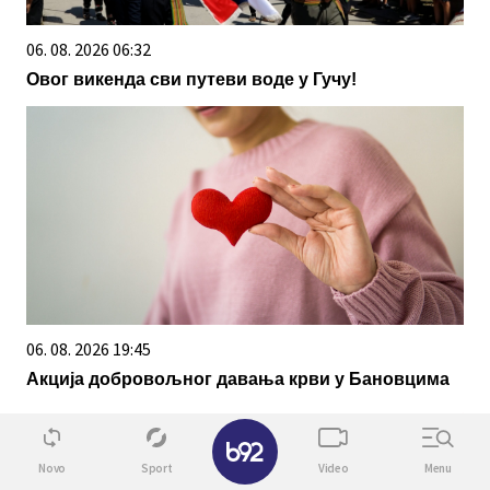
06. 08. 2026 06:32
Овог викенда сви путеви воде у Гучу!
06. 08. 2026 19:45
Акција добровољног давања крви у Бановцима
✕
Novo
Sport
Video
Menu