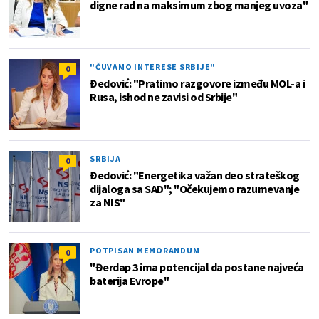
digne rad na maksimum zbog manjeg uvoza"
"ČUVAMO INTERESE SRBIJE"
0
Đedović: "Pratimo razgovore između MOL-a i
Rusa, ishod ne zavisi od Srbije"
SRBIJA
0
Đedović: "Energetika važan deo strateškog
dijaloga sa SAD"; "Očekujemo razumevanje
za NIS"
POTPISAN MEMORANDUM
0
"Đerdap 3 ima potencijal da postane najveća
baterija Evrope"