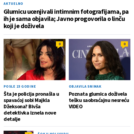
AKTUELNO
Glumicu ucenjivali intimnim fotografijama, pa
ih je sama objavila; Javno progovorila o linču
koji je doživela
0
0
POSLE 23 GODINE
OBJAVILA SNIMAK
Šta je policija pronašla u
Poznata glumica doživela
spavaćoj sobi Majkla
tešku saobraćajnu nesreću
Džeksona? Bivša
VIDEO
detektivka iznela nove
detalje
ŠOK U HOLIVUDU