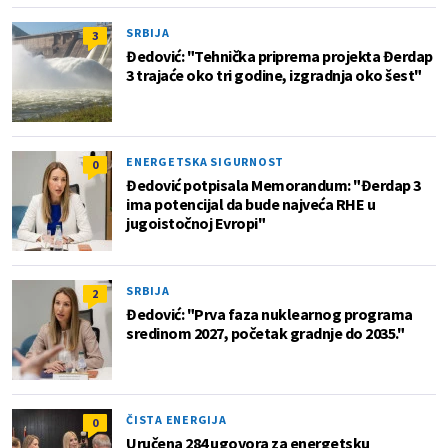
SRBIJA
3
Đedović: "Tehnička priprema projekta Đerdap
3 trajaće oko tri godine, izgradnja oko šest"
ENERGETSKA SIGURNOST
0
Đedović potpisala Memorandum: "Đerdap 3
ima potencijal da bude najveća RHE u
jugoistočnoj Evropi"
SRBIJA
2
Đedović: "Prva faza nuklearnog programa
sredinom 2027, početak gradnje do 2035."
ČISTA ENERGIJA
0
Uručena 284 ugovora za energetsku