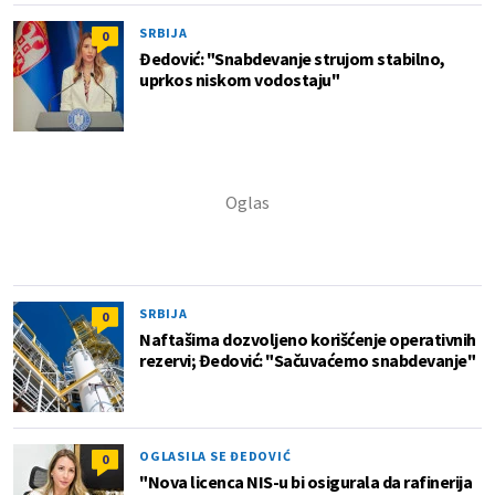
SRBIJA
0
Đedović: "Snabdevanje strujom stabilno,
uprkos niskom vodostaju"
SRBIJA
0
Naftašima dozvoljeno korišćenje operativnih
rezervi; Đedović: "Sačuvaćemo snabdevanje"
OGLASILA SE ĐEDOVIĆ
0
"Nova licenca NIS-u bi osigurala da rafinerija