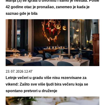
Marija (3) se igrala u dvorištu i samo je nestala: Posle
42 godine otac je pronašao, zanemeo je kada je
saznao gde je bila
23. 07. 2026 12:47
Letnje večeri u gradu više nisu rezervisane za
vikend: Zašto sve više ljudi bira večeru koja se
spontano pretvori u druženje