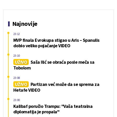
Najnovije
23:12
MVP finala Evrokupa stigao u Aris – Spanulis
dobio veliko pojačanje VIDEO
23:10
UŽIVO
Saša Ilić se obraća posle meča sa
Tobolom
23:08
UŽIVO
Partizan već može da se sprema za
Hetafe VIDEO
23:00
Kalibaf poručio Trampu: "Vaša teatralna
diplomatija je propala"