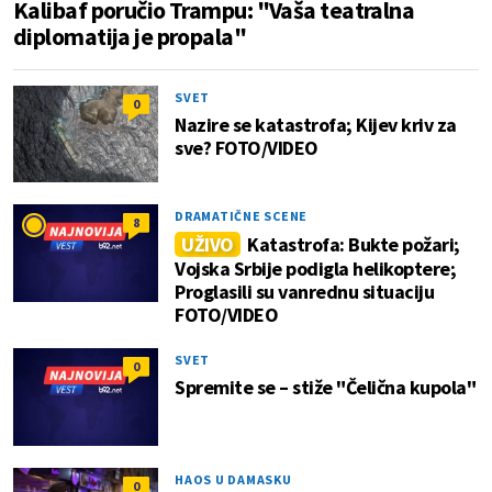
Kalibaf poručio Trampu: "Vaša teatralna
diplomatija je propala"
SVET
0
Nazire se katastrofa; Kijev kriv za
sve? FOTO/VIDEO
DRAMATIČNE SCENE
8
UŽIVO
Katastrofa: Bukte požari;
Vojska Srbije podigla helikoptere;
Proglasili su vanrednu situaciju
FOTO/VIDEO
SVET
0
Spremite se – stiže "Čelična kupola"
HAOS U DAMASKU
0