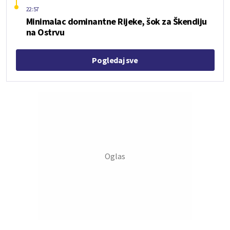
22:57
Minimalac dominantne Rijeke, šok za Škendiju
na Ostrvu
Pogledaj sve