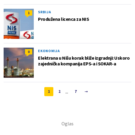
SRBIJA
1
Produžena licenca za NIS
EKONOMIJA
0
Elektrana u Nišu korak bliže izgradnji: Uskoro
zajednička kompanija EPS-a i SOKAR-a
...
1
2
7