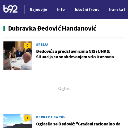
Najnovije
Info
Istočni front
Iranska kr
Nova vest
Dubravka Đedović Handanović
SRBIJA
0
Đedović sa predstavnicima NIS i UNKS:
Situacija sa snabdevanjem vrlo izazovna
ĐERDAP 1 NA 20%
1
Oglasila se Đedović: "Građani racionalno da