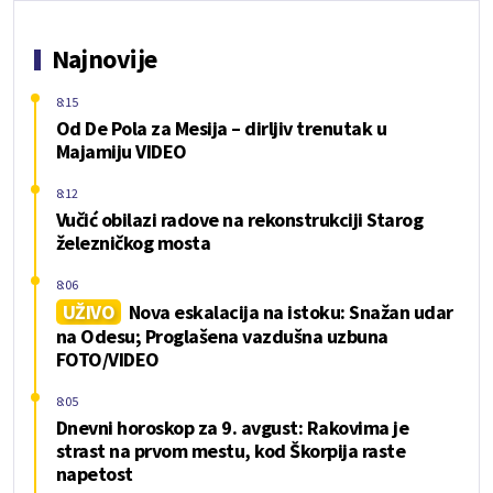
Najnovije
8:15
Od De Pola za Mesija – dirljiv trenutak u
Majamiju VIDEO
8:12
Vučić obilazi radove na rekonstrukciji Starog
železničkog mosta
8:06
UŽIVO
Nova eskalacija na istoku: Snažan udar
na Odesu; Proglašena vazdušna uzbuna
FOTO/VIDEO
8:05
Dnevni horoskop za 9. avgust: Rakovima je
strast na prvom mestu, kod Škorpija raste
napetost