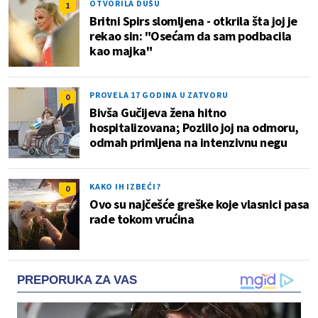
OTVORILA DUŠU
1
Britni Spirs slomljena - otkrila šta joj je
rekao sin: "Osećam da sam podbacila
kao majka"
PROVELA 17 GODINA U ZATVORU
0
Bivša Gučijeva žena hitno
hospitalizovana; Pozlilo joj na odmoru,
odmah primljena na intenzivnu negu
KAKO IH IZBEĆI?
0
Ovo su najčešće greške koje vlasnici pasa
rade tokom vrućina
PREPORUKA ZA VAS