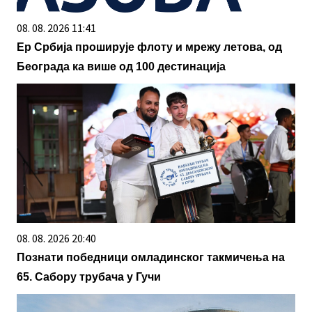
08. 08. 2026 11:41
Ер Србија проширује флоту и мрежу летова, од
Београда ка више од 100 дестинација
08. 08. 2026 20:40
Познати победници омладинског такмичења на
65. Сабору трубача у Гучи