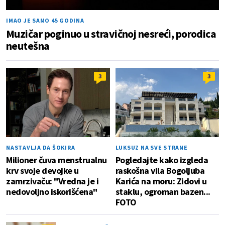
IMAO JE SAMO 45 GODINA
Muzičar poginuo u stravičnoj nesreći, porodica
neutešna
3
3
NASTAVLJA DA ŠOKIRA
LUKSUZ NA SVE STRANE
Milioner čuva menstrualnu
Pogledajte kako izgleda
krv svoje devojke u
raskošna vila Bogoljuba
zamrzivaču: "Vredna je i
Karića na moru: Zidovi u
nedovoljno iskorišćena"
staklu, ogroman bazen...
FOTO