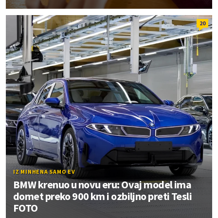
20
IZ MINHENA SAMO EV
BMW krenuo u novu eru: Ovaj model ima
domet preko 900 km i ozbiljno preti Tesli
FOTO