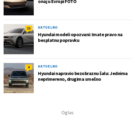
onaj u Evropi FOTO
AKTUELNO
15
Hyundai modeli opozvani: Imate pravo na
besplatnu popravku
AKTUELNO
4
Hyundai napravio bezobraznu šalu: Jednima
neprimereno, drugima smešno