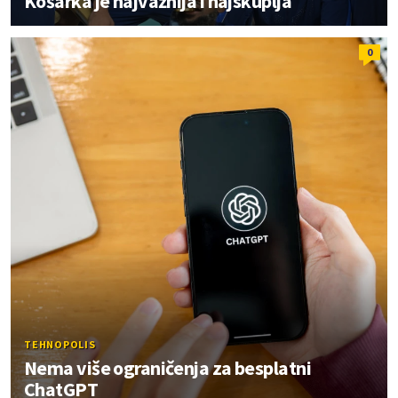
Košarka je najvažnija i najskuplja
0
TEHNOPOLIS
Nema više ograničenja za besplatni
ChatGPT