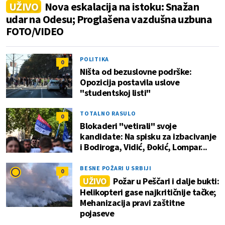
UŽIVO
Nova eskalacija na istoku: Snažan
udar na Odesu; Proglašena vazdušna uzbuna
FOTO/VIDEO
POLITIKA
0
Ništa od bezuslovne podrške:
Opozicija postavila uslove
"studentskoj listi"
TOTALNO RASULO
0
Blokaderi "vetirali" svoje
kandidate: Na spisku za izbacivanje
i Bodiroga, Vidić, Đokić, Lompar...
BESNE POŽARI U SRBIJI
0
UŽIVO
Požar u Peščari i dalje bukti:
Helikopteri gase najkritičnije tačke;
Mehanizacija pravi zaštitne
pojaseve