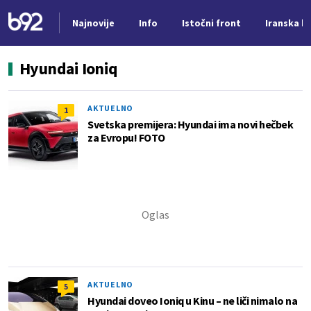
Najnovije
Info
Istočni front
Iranska kr
Nova vest
Hyundai Ioniq
AKTUELNO
1
Svetska premijera: Hyundai ima novi hečbek
za Evropu! FOTO
AKTUELNO
5
Hyundai doveo Ioniq u Kinu – ne liči nimalo na