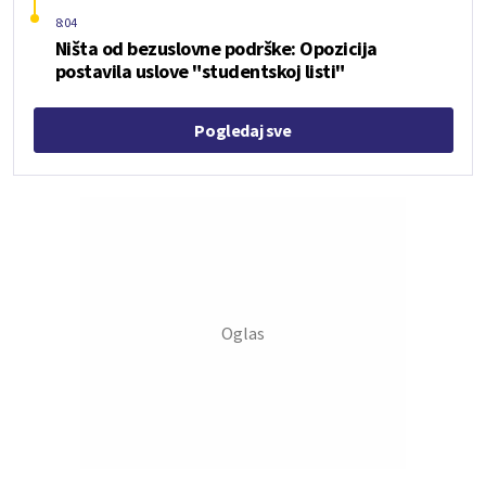
8:04
Ništa od bezuslovne podrške: Opozicija
postavila uslove "studentskoj listi"
Pogledaj sve