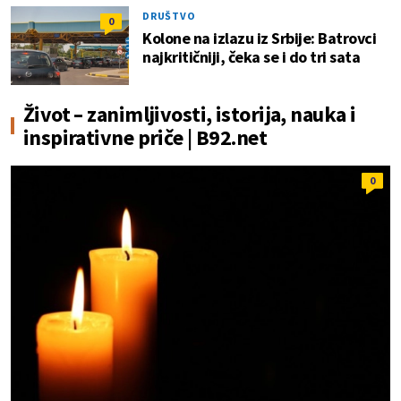
DRUŠTVO
0
Kolone na izlazu iz Srbije: Batrovci
najkritičniji, čeka se i do tri sata
Život – zanimljivosti, istorija, nauka i
inspirativne priče | B92.net
0