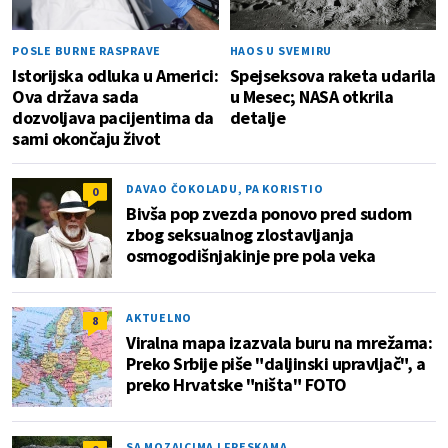
POSLE BURNE RASPRAVE
HAOS U SVEMIRU
Istorijska odluka u Americi:
Spejseksova raketa udarila
Ova država sada
u Mesec; NASA otkrila
dozvoljava pacijentima da
detalje
sami okončaju život
DAVAO ČOKOLADU, PA KORISTIO
0
Bivša pop zvezda ponovo pred sudom
zbog seksualnog zlostavljanja
osmogodišnjakinje pre pola veka
AKTUELNO
8
Viralna mapa izazvala buru na mrežama:
Preko Srbije piše "daljinski upravljač", a
preko Hrvatske "ništa" FOTO
SA MOZAICIMA I FRESKAMA