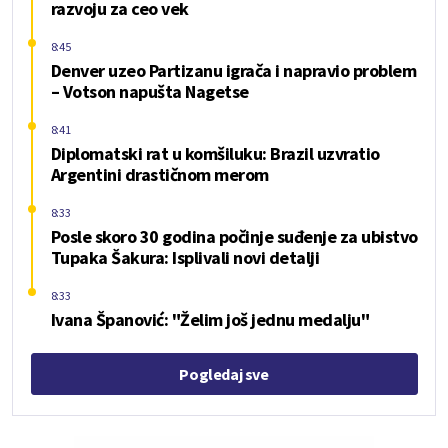
razvoju za ceo vek
8:45
Denver uzeo Partizanu igrača i napravio problem
– Votson napušta Nagetse
8:41
Diplomatski rat u komšiluku: Brazil uzvratio
Argentini drastičnom merom
8:33
Posle skoro 30 godina počinje suđenje za ubistvo
Tupaka Šakura: Isplivali novi detalji
8:33
Ivana Španović: "Želim još jednu medalju"
Pogledaj sve