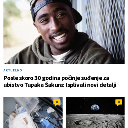
AKTUELNO
Posle skoro 30 godina počinje suđenje za
ubistvo Tupaka Šakura: Isplivali novi detalji
0
0