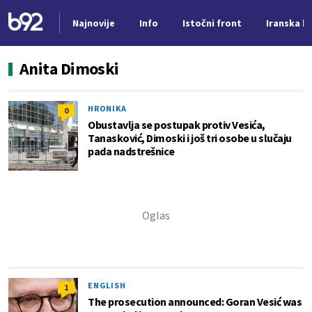
Najnovije
Info
Istočni front
Iranska kr
Nova vest
Anita Dimoski
HRONIKA
0
Obustavlja se postupak protiv Vesića,
Tanasković, Dimoski i još tri osobe u slučaju
pada nadstrešnice
ENGLISH
1
The prosecution announced: Goran Vesić was