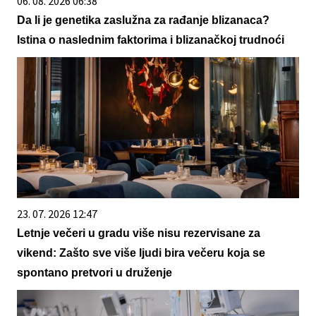
06. 08. 2026 06:38
Da li je genetika zaslužna za rađanje blizanaca?
Istina o naslednim faktorima i blizanačkoj trudnoći
23. 07. 2026 12:47
Letnje večeri u gradu više nisu rezervisane za
vikend: Zašto sve više ljudi bira večeru koja se
spontano pretvori u druženje