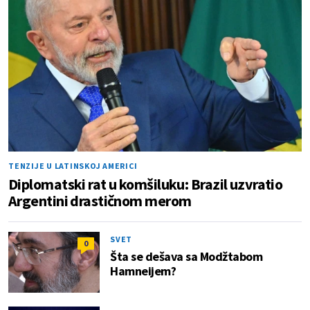
TENZIJE U LATINSKOJ AMERICI
Diplomatski rat u komšiluku: Brazil uzvratio
Argentini drastičnom merom
SVET
0
Šta se dešava sa Modžtabom
Hamneijem?