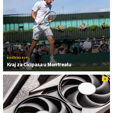
RODŽERS KUP
Kraj za Cicipasa u Montrealu
8