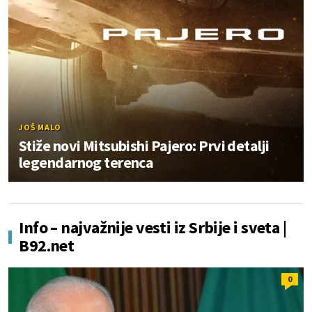
JOŠ MALO
Stiže novi Mitsubishi Pajero: Prvi detalji
legendarnog terenca
Info – najvažnije vesti iz Srbije i sveta |
B92.net
0