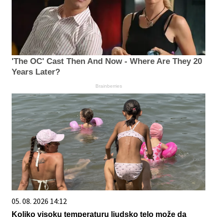
'The OC' Cast Then And Now - Where Are They 20
Years Later?
Brainberries
05. 08. 2026 14:12
Koliko visoku temperaturu ljudsko telo može da