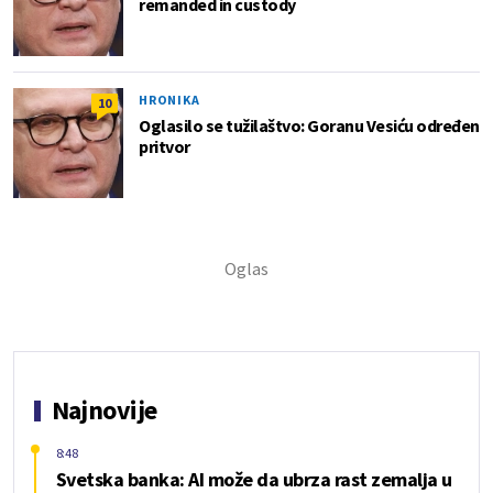
remanded in custody
HRONIKA
10
Oglasilo se tužilaštvo: Goranu Vesiću određen
pritvor
Najnovije
8:48
Svetska banka: AI može da ubrza rast zemalja u