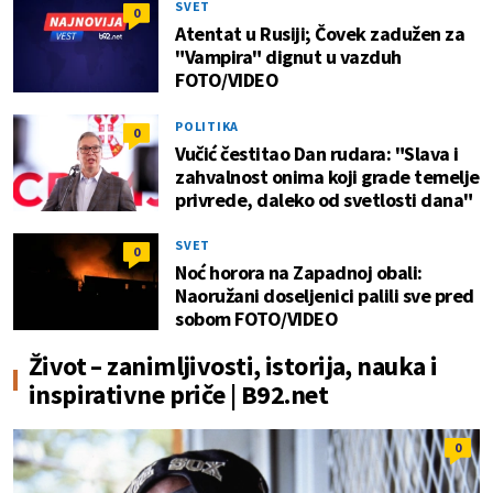
SVET
0
Atentat u Rusiji; Čovek zadužen za
"Vampira" dignut u vazduh
FOTO/VIDEO
POLITIKA
0
Vučić čestitao Dan rudara: "Slava i
zahvalnost onima koji grade temelje
privrede, daleko od svetlosti dana"
SVET
0
Noć horora na Zapadnoj obali:
Naoružani doseljenici palili sve pred
sobom FOTO/VIDEO
Život – zanimljivosti, istorija, nauka i
inspirativne priče | B92.net
0