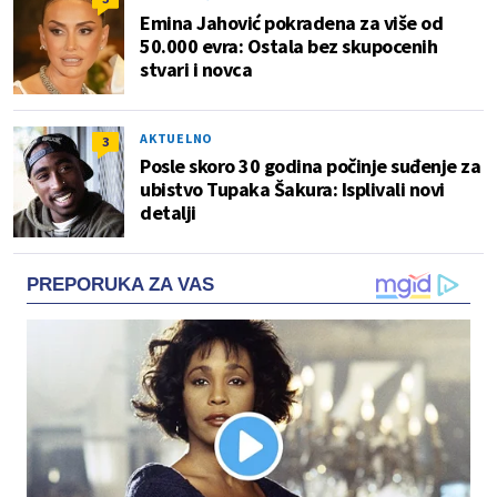
Emina Jahović pokradena za više od
50.000 evra: Ostala bez skupocenih
stvari i novca
AKTUELNO
3
Posle skoro 30 godina počinje suđenje za
ubistvo Tupaka Šakura: Isplivali novi
detalji
PREPORUKA ZA VAS