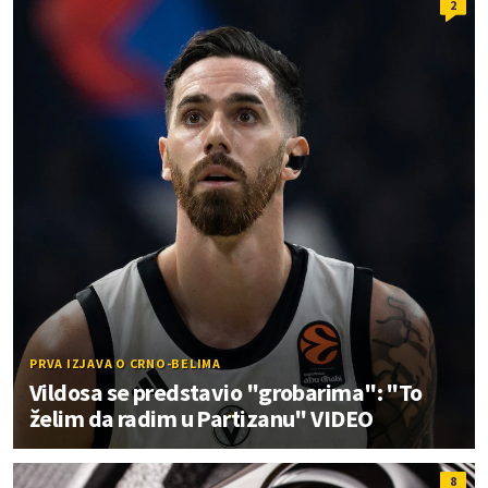
2
PRVA IZJAVA O CRNO-BELIMA
Vildosa se predstavio "grobarima": "To
želim da radim u Partizanu" VIDEO
8