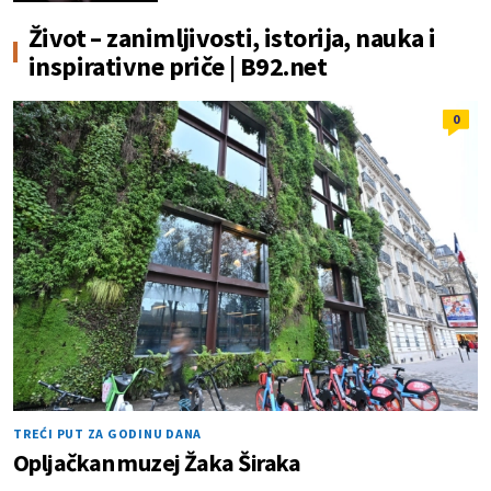
Život – zanimljivosti, istorija, nauka i
inspirativne priče | B92.net
0
TREĆI PUT ZA GODINU DANA
Opljačkan muzej Žaka Širaka