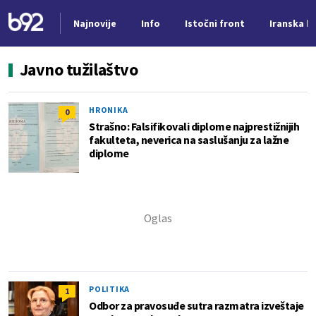
Najnovije
Info
Istočni front
Iranska kr
Nova vest
Javno tužilaštvo
HRONIKA
0
Strašno: Falsifikovali diplome najprestižnijih
fakulteta, neverica na saslušanju za lažne
diplome
POLITIKA
1
Odbor za pravosuđe sutra razmatra izveštaje