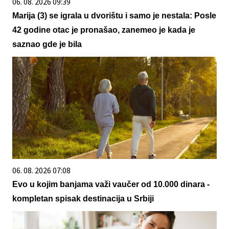
06. 08. 2026 09:39
Marija (3) se igrala u dvorištu i samo je nestala: Posle
42 godine otac je pronašao, zanemeo je kada je
saznao gde je bila
06. 08. 2026 07:08
Evo u kojim banjama važi vaučer od 10.000 dinara -
kompletan spisak destinacija u Srbiji