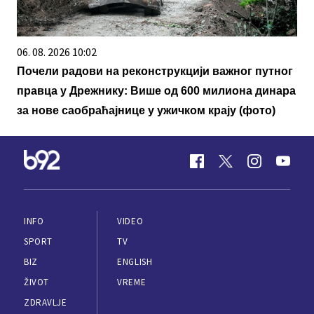
06. 08. 2026 10:02
Почели радови на реконструкцији важног путног
правца у Дрежнику: Више од 600 милиона динара
за нове саобраћајнице у ужичком крају (фото)
INFO
VIDEO
SPORT
TV
BIZ
ENGLISH
ŽIVOT
VREME
ZDRAVLJE