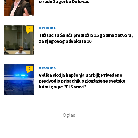
o radu Zagorke Dolovac
HRONIKA
3
Tužilac za Šarića predložio 15 godina zatvora,
za njegovog advokata 10
HRONIKA
0
Velika akcija hapšenja u Srbiji; Privedene
predvodio pripadnik ozloglašene svetske
krimi grupe "El Saravi"