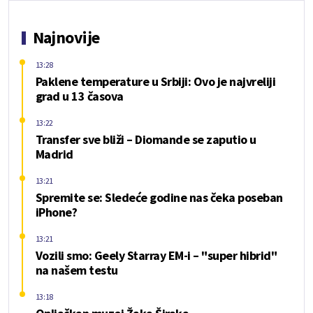
Najnovije
13:28
Paklene temperature u Srbiji: Ovo je najvreliji
grad u 13 časova
13:22
Transfer sve bliži – Diomande se zaputio u
Madrid
13:21
Spremite se: Sledeće godine nas čeka poseban
iPhone?
13:21
Vozili smo: Geely Starray EM-i – "super hibrid"
na našem testu
13:18