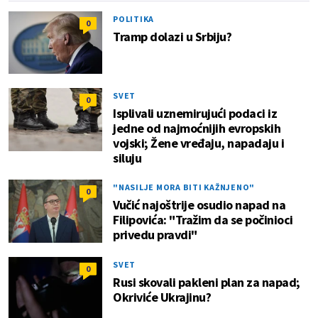
POLITIKA
0
Tramp dolazi u Srbiju?
SVET
0
Isplivali uznemirujući podaci iz
jedne od najmoćnijih evropskih
vojski; Žene vređaju, napadaju i
siluju
"NASILJE MORA BITI KAŽNJENO"
0
Vučić najoštrije osudio napad na
Filipovića: "Tražim da se počinioci
privedu pravdi"
SVET
0
Rusi skovali pakleni plan za napad;
Okriviće Ukrajinu?