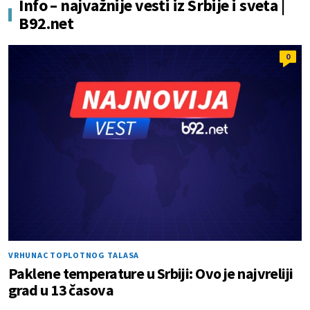
Info – najvažnije vesti iz Srbije i sveta |
B92.net
0
VRHUNAC TOPLOTNOG TALASA
Paklene temperature u Srbiji: Ovo je najvreliji
grad u 13 časova