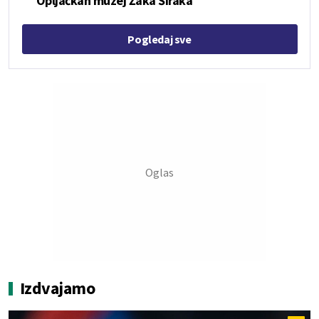
Opljačkan muzej Žaka Širaka
Pogledaj sve
Izdvajamo