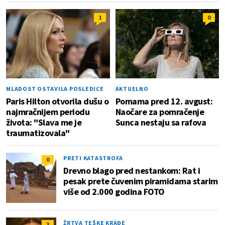
1
0
MLADOST OSTAVILA POSLEDICE
AKTUELNO
Paris Hilton otvorila dušu o
Pomama pred 12. avgust:
najmračnijem periodu
Naočare za pomračenje
života: "Slava me je
Sunca nestaju sa rafova
traumatizovala"
PRETI KATASTROFA
0
Drevno blago pred nestankom: Rat i
pesak prete čuvenim piramidama starim
više od 2.000 godina FOTO
ŽRTVA TEŠKE KRAĐE
3