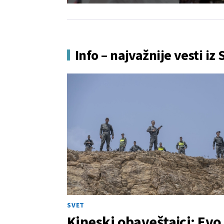
Info – najvažnije vesti iz 
SVET
Kineski obaveštajci: Evo