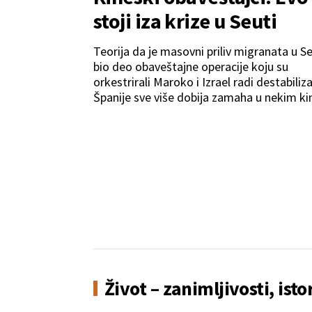
stoji iza krize u Seuti
Teorija da je masovni priliv migranata u S
bio deo obaveštajne operacije koju su
orkestrirali Maroko i Izrael radi destabiliza
Španije sve više dobija zamaha u nekim k
akademskim i obaveštajnim krugovima.
Život – zanimljivosti, isto