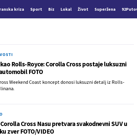
Iranska kriza
Sport
Biz
Lokal
Život
Superžena
92Puto
IVOSTI
kao Rolls-Royce: Corolla Cross postaje luksuzni
 automobil FOTO
ross Weekend Coast koncept donosi luksuzni detalj iz Rolls-
linana.
O
Corolla Cross Nasu pretvara svakodnevni SUV u
sku zver FOTO/VIDEO