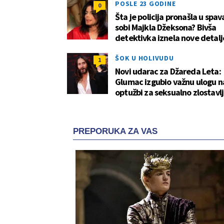
POSLE 23 GODINE
0
Šta je policija pronašla u spav
sobi Majkla Džeksona? Bivša
detektivka iznela nove detalj
ŠOK U HOLIVUDU
1
Novi udarac za Džareda Leta:
Glumac izgubio važnu ulogu 
optužbi za seksualno zlostavl
PREPORUKA ZA VAS