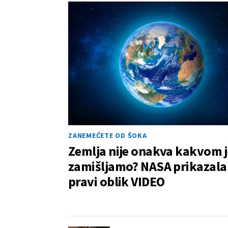
ZANEMEĆETE OD ŠOKA
Zemlja nije onakva kakvom j
zamišljamo? NASA prikazala
pravi oblik VIDEO