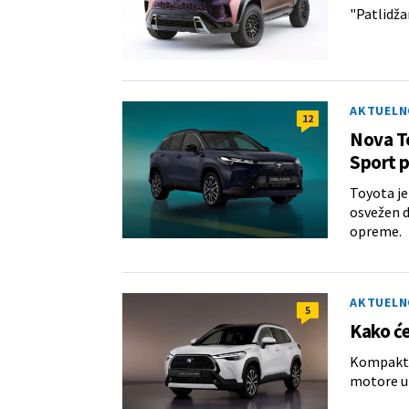
"Patlidža
AKTUELN
12
Nova To
Sport 
Toyota je
osvežen d
opreme.
AKTUELN
5
Kako će
Kompaktni
motore u 