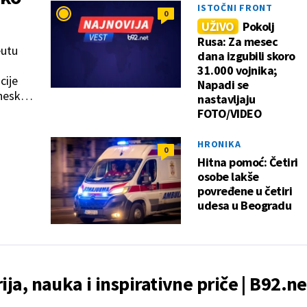
ISTOČNI FRONT
0
UŽIVO
Pokolj
Rusa: Za mesec
eutu
dana izgubili skoro
31.000 vojnika;
cije
Napadi se
ineskim
nastavljaju
FOTO/VIDEO
HRONIKA
0
Hitna pomoć: Četiri
osobe lakše
povređene u četiri
udesa u Beogradu
rija, nauka i inspirativne priče | B92.ne