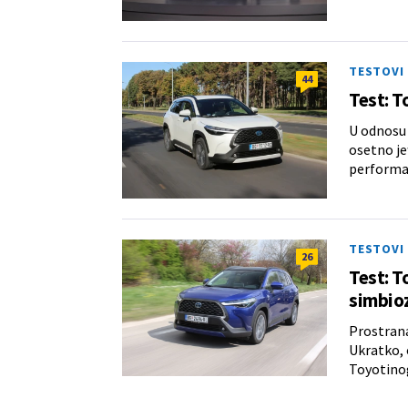
TESTOVI
44
Test: T
U odnosu n
osetno je
performan
TESTOVI
26
Test: T
simbio
Prostrana
Ukratko, 
Toyotino