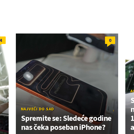
4
0
A
NAJVEĆI DO SAD
Spremite se: Sledeće godine
1
nas čeka poseban iPhone?