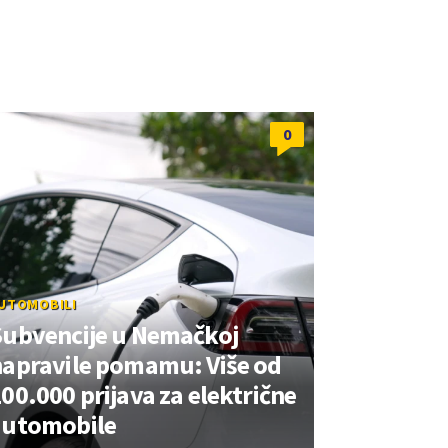
0
UTOMOBILI
Subvencije u Nemačkoj
napravile pomamu: Više od
00.000 prijava za električne
automobile