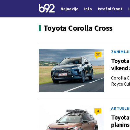
Najnovije
Info
Istočni front
Nova vest
Toyota Corolla Cross
ZANIMLJ
17
Toyota 
vikend
Corolla C
Royce Cul
AKTUELN
3
Toyota 
planin