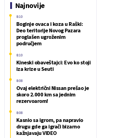
Najnovije
8:10
Boginje ovaca i koza u Raški:
Deo teritorije Novog Pazara
proglašen ugroženim
područjem
8:10
Kineski obaveštajci: Evo ko stoji
iza krize u Seuti
8:08
Ovaj električni Nissan prešao je
skoro 2.000 km sa jednim
rezervoarom!
8:08
Kasnio sa igrom, pa napravio
drugu gde ga igrači bizarno
kažnjavaju VIDEO