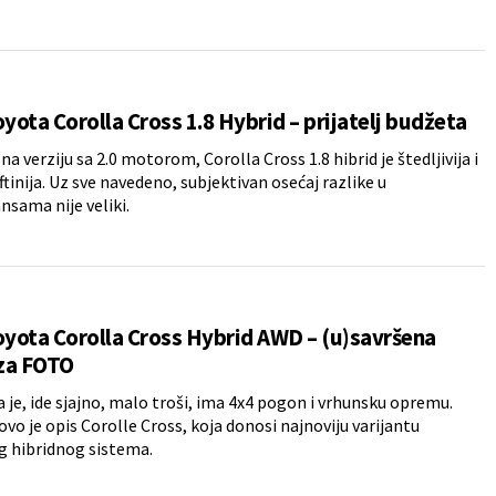
oyota Corolla Cross 1.8 Hybrid – prijatelj budžeta
a verziju sa 2.0 motorom, Corolla Cross 1.8 hibrid je štedljivija i
ftinija. Uz sve navedeno, subjektivan osećaj razlike u
sama nije veliki.
oyota Corolla Cross Hybrid AWD – (u)savršena
za FOTO
 je, ide sjajno, malo troši, ima 4x4 pogon i vrhunsku opremu.
ovo je opis Corolle Cross, koja donosi najnoviju varijantu
g hibridnog sistema.