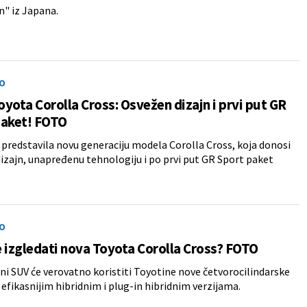
n" iz Japana.
O
yota Corolla Cross: Osvežen dizajn i prvi put GR
paket! FOTO
 predstavila novu generaciju modela Corolla Cross, koja donosi
izajn, unapređenu tehnologiju i po prvi put GR Sport paket
O
 izgledati nova Toyota Corolla Cross? FOTO
 SUV će verovatno koristiti Toyotine nove četvorocilindarske
efikasnijim hibridnim i plug-in hibridnim verzijama.