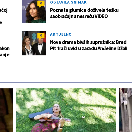
OBJAVILA SNIMAK
0
aćoj
Poznata glumica doživela tešku
saobraćajnu nesreću VIDEO
e
AKTUELNO
0
Nova drama bivših supružnika: Bred
nakon
Pit traži uvid u zaradu Anđeline Džoli
janje