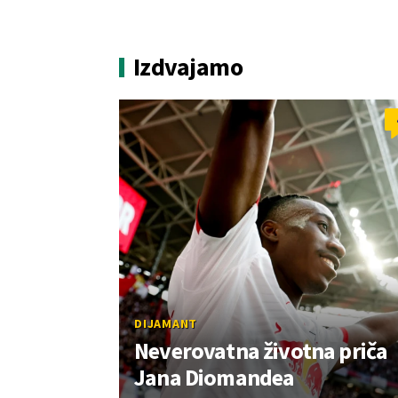
Izdvajamo
DIJAMANT
Neverovatna životna priča
Jana Diomandea