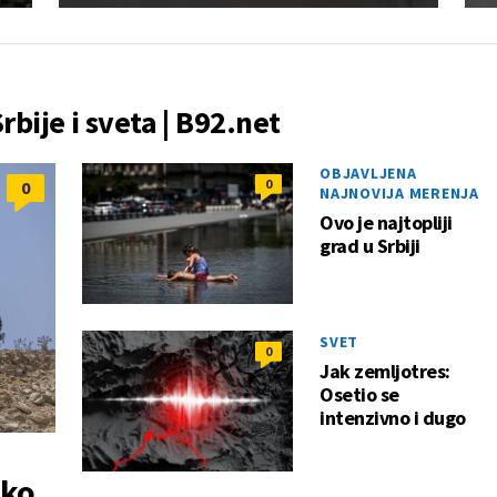
Srbije i sveta | B92.net
OBJAVLJENA
0
0
NAJNOVIJA MERENJA
Ovo je najtopliji
grad u Srbiji
SVET
0
Jak zemljotres:
Osetio se
intenzivno i dugo
 ko