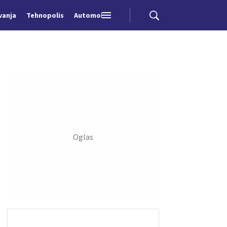
vanja
Tehnopolis
Automobili