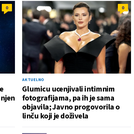
0
0
AKTUELNO
e
Glumicu ucenjivali intimnim
 njen
fotografijama, pa ih je sama
objavila; Javno progovorila o
linču koji je doživela