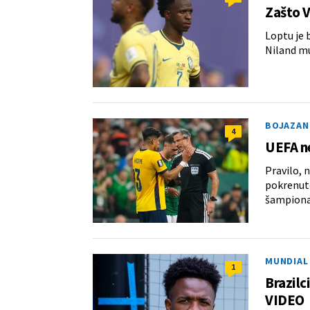
Zašto V
Loptu je 
Niland mu
BOJAZAN
4
UEFA ne
Pravilo, 
pokrenuto
šampiona 
MUNDIAL 
1
Brazilc
VIDEO