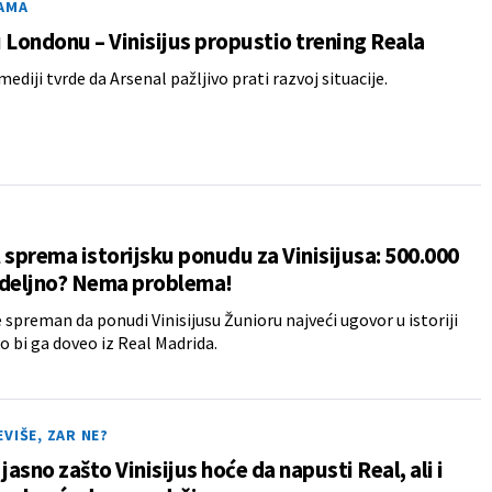
AMA
 Londonu – Vinisijus propustio trening Reala
ediji tvrde da Arsenal pažljivo prati razvoj situacije.
 sprema istorijsku ponudu za Vinisijusa: 500.000
edeljno? Nema problema!
e spreman da ponudi Vinisijusu Žunioru najveći ugovor u istoriji
o bi ga doveo iz Real Madrida.
VIŠE, ZAR NE?
 jasno zašto Vinisijus hoće da napusti Real, ali i