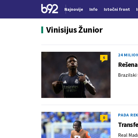
Najnovije
Info
Istočni front
Nova vest
Vinisijus Žunior
24 MILIO
6
Rešena 
Brazilski
PADA RE
0
Transfe
Real Madr