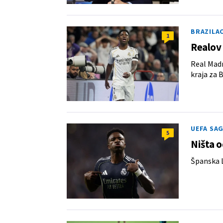
BRAZILA
1
Realov 
Real Madr
kraja za 
UEFA SA
5
Ništa o
Španska L