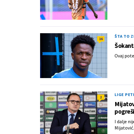
ŠTA TO Z
16
Šokanta
Ovaj pote
LIGE PET
2
Mijatov
pogreš
I dalje ni
Mijatović.