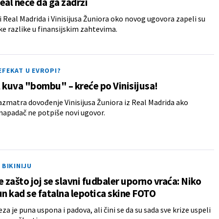
eal neće da ga zadrži
 Real Madrida i Vinisijusa Žuniora oko novog ugovora zapeli su
ke razlike u finansijskim zahtevima.
EFEKAT U EVROPI?
 kuva "bombu" – kreće po Vinisijusa!
azmatra dovođenje Vinisijusa Žuniora iz Real Madrida ako
 napadač ne potpiše novi ugovor.
 BIKINIJU
e zašto joj se slavni fudbaler uporno vraća: Niko
un kad se fatalna lepotica skine FOTO
za je puna uspona i padova, ali čini se da su sada sve krize uspeli