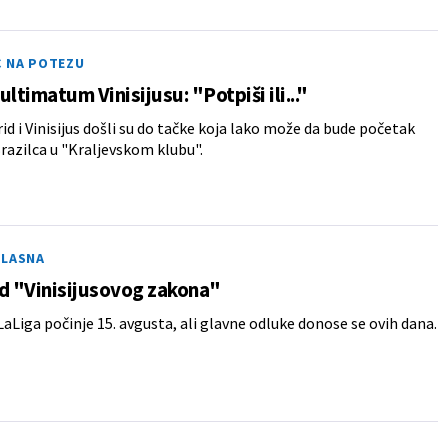
C NA POTEZU
ultimatum Vinisijusu: "Potpiši ili..."
id i Vinisijus došli su do tačke koja lako može da bude početak
Brazilca u "Kraljevskom klubu".
GLASNA
d "Vinisijusovog zakona"
aLiga počinje 15. avgusta, ali glavne odluke donose se ovih dana.