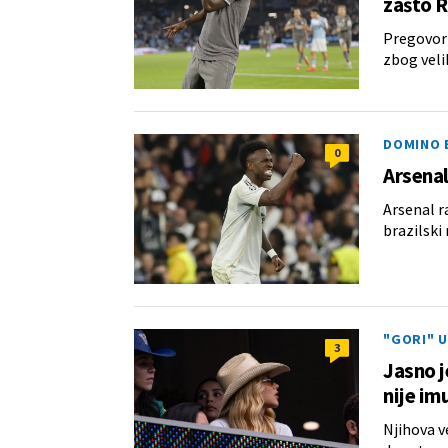
zašto R
Pregovori
zbog veli
DOMINO 
0
Arsenal
Arsenal r
brazilski
"GORI" U
3
Jasno j
nije im
Njihova ve