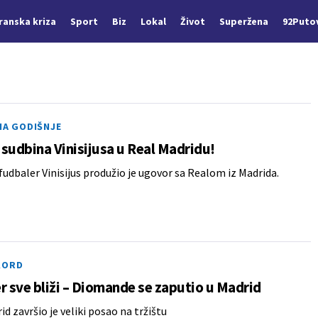
Iranska kriza
Sport
Biz
Lokal
Život
Superžena
92Puto
NA GODIŠNJE
sudbina Vinisijusa u Real Madridu!
 fudbaler Vinisijus produžio je ugovor sa Realom iz Madrida.
KORD
r sve bliži – Diomande se zaputio u Madrid
id završio je veliki posao na tržištu