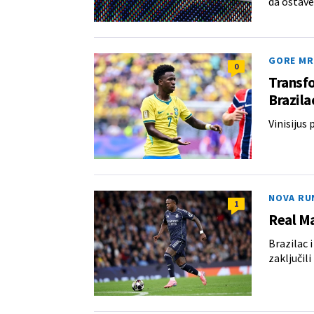
da ostave
GORE MR
0
Transfo
Brazil
Vinisijus
NOVA RU
1
Real Mad
Brazilac 
zaključil