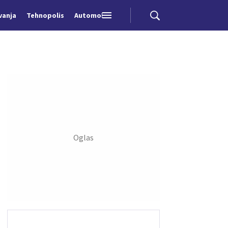
vanja
Tehnopolis
Automobili