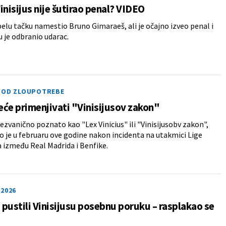
inisijus nije šutirao penal? VIDEO
belu tačku namestio Bruno Gimaraeš, ali je očajno izveo penal i
 je odbranio udarac.
 OD ZLOUPOTREBE
će primenjivati "Vinisijusov zakon"
nezvanično poznato kao "Lex Vinicius" ili "Vinisijusobv zakon",
 je u februaru ove godine nakon incidenta na utakmici Lige
između Real Madrida i Benfike.
2026
i pustili Vinisijusu posebnu poruku – rasplakao se