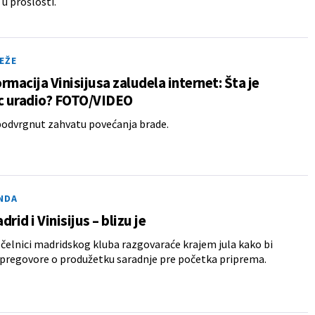
 u prošlosti.
EŽE
rmacija Vinisijusa zaludela internet: Šta je
ac uradio? FOTO/VIDEO
 podvrgnut zahvatu povećanja brade.
NDA
rid i Vinisijus – blizu je
i čelnici madridskog kluba razgovaraće krajem jula kako bi
i pregovore o produžetku saradnje pre početka priprema.