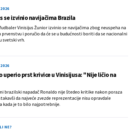
2026
us se izvinio navijačima Brazila
 fudbaler Vinisijus Žunior izvinio se navijačima zbog neuspeha na
prvenstvu i poručio da će se u budućnosti boriti da se nacionalni
u svetski vrh.
2026
 uperio prst krivice u Vinisijusa: "Nije ličio na
i brazilski napadač Ronaldo nije štedeo kritike nakon poraza
istakavši da najveće zvezde reprezentacije nisu opravdale
a kada je to bilo najpotrebnije.
LI NE?