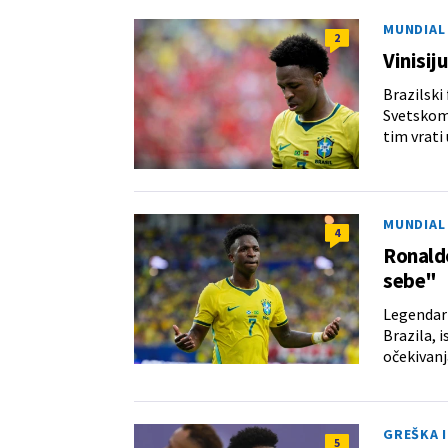
MUNDIAL 
2
Vinisij
Brazilski
Svetskom 
tim vrati 
MUNDIAL 
4
Ronaldo
sebe"
Legendarn
Brazila, 
očekivanj
GREŠKA I
5