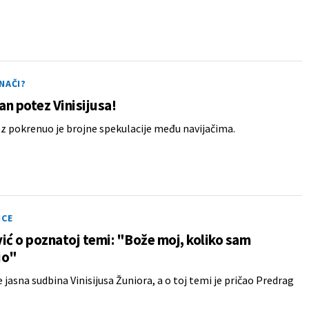
NAČI?
n potez Vinisijusa!
z pokrenuo je brojne spekulacije među navijačima.
ICE
ić o poznatoj temi: "Bože moj, koliko sam
io"
je jasna sudbina Vinisijusa Žuniora, a o toj temi je pričao Predrag