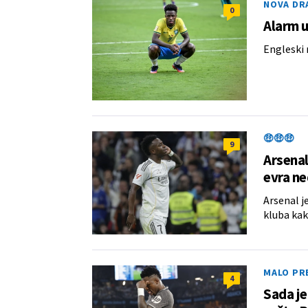
NOVA DR
0
Alarm u
Engleski m
🤑🤑🤑
9
Arsenal
evra n
Arsenal j
kluba kak
MALO PRE
4
Sada je