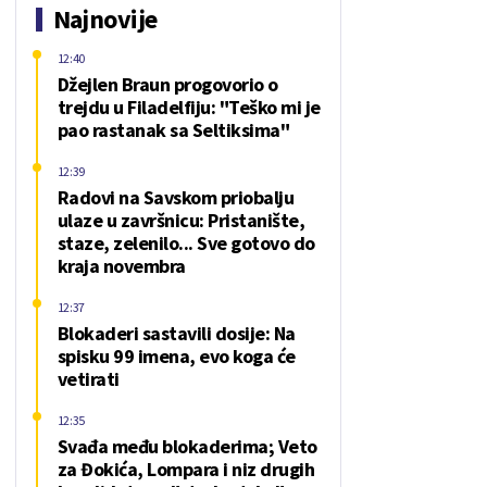
Najnovije
12:40
Džejlen Braun progovorio o
trejdu u Filadelfiju: "Teško mi je
pao rastanak sa Seltiksima"
12:39
Radovi na Savskom priobalju
ulaze u završnicu: Pristanište,
staze, zelenilo... Sve gotovo do
kraja novembra
12:37
Blokaderi sastavili dosije: Na
spisku 99 imena, evo koga će
vetirati
12:35
Svađa među blokaderima; Veto
za Đokića, Lompara i niz drugih