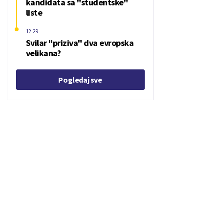
kandidata sa "studentske"
liste
12:29
Svilar "priziva" dva evropska
velikana?
Pogledaj sve