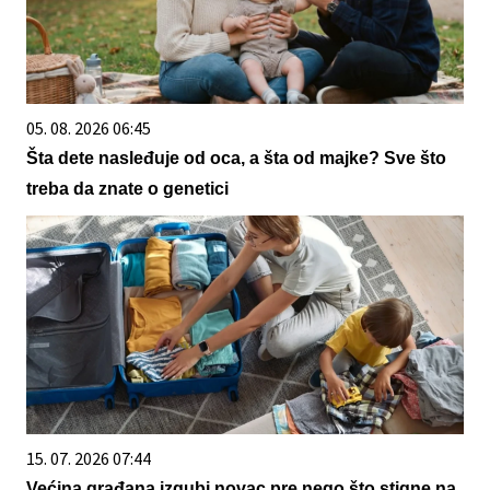
05. 08. 2026 06:45
Šta dete nasleđuje od oca, a šta od majke? Sve što
treba da znate o genetici
15. 07. 2026 07:44
Većina građana izgubi novac pre nego što stigne na