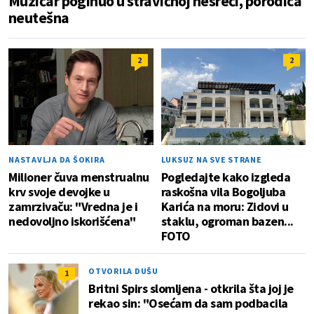
Muzičar poginuo u stravičnoj nesreći, porodica
neutešna
2
2
NASTAVLJA DA ŠOKIRA
LUKSUZ NA SVE STRANE
Milioner čuva menstrualnu
Pogledajte kako izgleda
krv svoje devojke u
raskošna vila Bogoljuba
zamrzivaču: "Vredna je i
Karića na moru: Zidovi u
nedovoljno iskorišćena"
staklu, ogroman bazen...
FOTO
OTVORILA DUŠU
1
Britni Spirs slomljena - otkrila šta joj je
rekao sin: "Osećam da sam podbacila