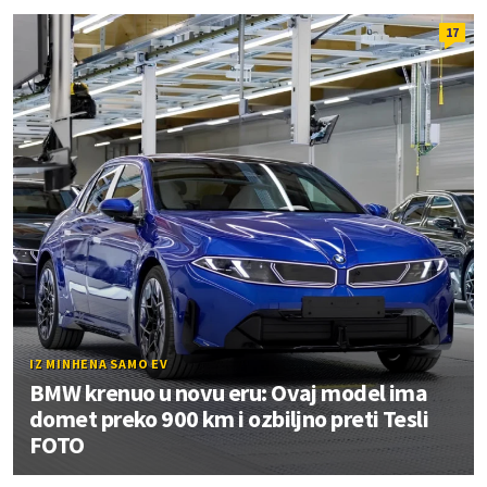
17
IZ MINHENA SAMO EV
BMW krenuo u novu eru: Ovaj model ima
domet preko 900 km i ozbiljno preti Tesli
FOTO