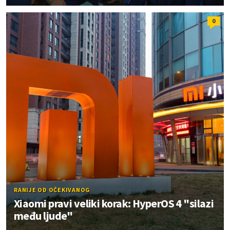
0
RANIJE OD OČEKIVANOG
Xiaomi pravi veliki korak: HyperOS 4 "silazi
među ljude"