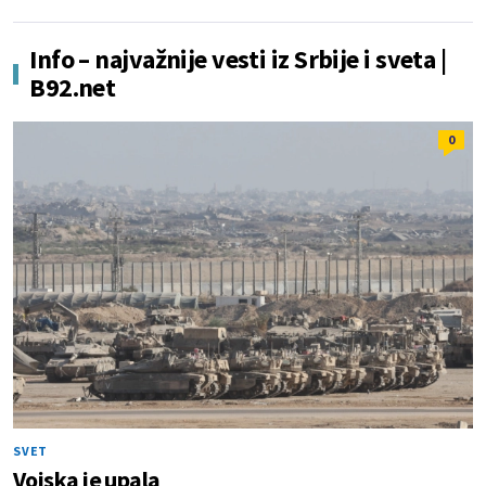
Info – najvažnije vesti iz Srbije i sveta |
B92.net
0
SVET
Vojska je upala