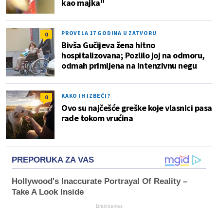
kao majka"
PROVELA 17 GODINA U ZATVORU
0
Bivša Gučijeva žena hitno
hospitalizovana; Pozlilo joj na odmoru,
odmah primljena na intenzivnu negu
KAKO IH IZBEĆI?
0
Ovo su najčešće greške koje vlasnici pasa
rade tokom vrućina
PREPORUKA ZA VAS
Hollywood's Inaccurate Portrayal Of Reality –
Take A Look Inside
Brainberries