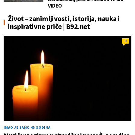
VIDEO
Život – zanimljivosti, istorija, nauka i
inspirativne priče | B92.net
0
IMAO JE SAMO 45 GODINA