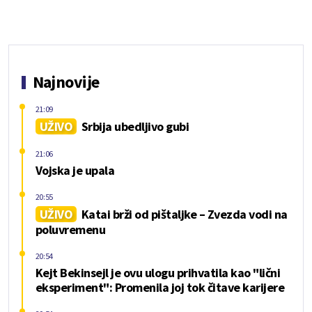
Najnovije
21:09
UŽIVO
Srbija ubedljivo gubi
21:06
Vojska je upala
20:55
UŽIVO
Katai brži od pištaljke – Zvezda vodi na
poluvremenu
20:54
Kejt Bekinsejl je ovu ulogu prihvatila kao "lični
eksperiment": Promenila joj tok čitave karijere