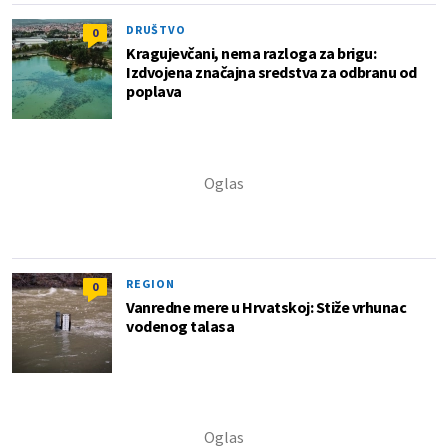
DRUŠTVO
0
Kragujevčani, nema razloga za brigu:
Izdvojena značajna sredstva za odbranu od
poplava
REGION
0
Vanredne mere u Hrvatskoj: Stiže vrhunac
vodenog talasa