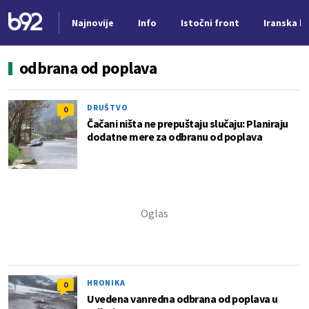
Najnovije
Info
Istočni front
Iranska kr
Nova vest
odbrana od poplava
DRUŠTVO
0
Čačani ništa ne prepuštaju slučaju: Planiraju
dodatne mere za odbranu od poplava
HRONIKA
0
Uvedena vanredna odbrana od poplava u