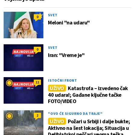
SVET
0
Meloni "na udaru"
SVET
0
Iran: "Vreme je"
ISTOČNI FRONT
11
UŽIVO
Katastrofa – izvedeno čak
40 udara!; Gađane ključne tačke
FOTO/VIDEO
"OVO ĆE SIGURNO DA TRAJE"
2
UŽIVO
Požari u Srbiji i dalje bukte;
Aktivno na šest lokacija; Situacija u
Deliblatskoj peščari veoma teška