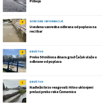
Priboju
SERVISNE INFORMACIJE
0
Uvedena vanredna odbrana od poplava na
reci Ibar
DRUŠTVO
0
Preko 50 miliona dinara grad Čačak ulaže u
odbrane od poplava
DRUŠTVO
1
Nadležni brzo reagovali: Hitno uklonjeni
prelazi preko reke Čemernice