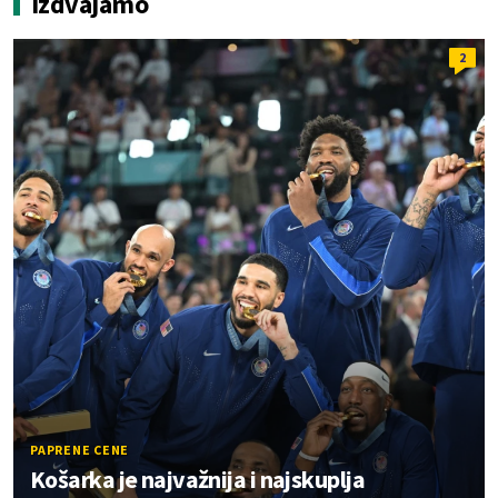
Izdvajamo
2
PAPRENE CENE
Košarka je najvažnija i najskuplja