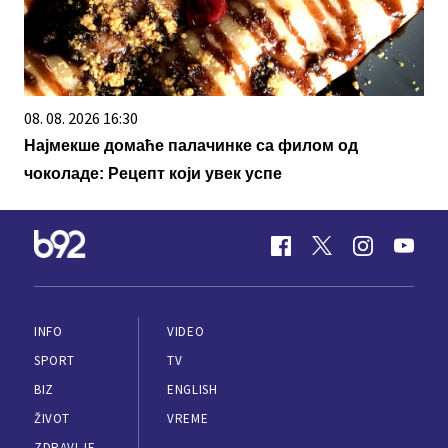
08. 08. 2026 16:30
Најмекше домаће палачинке са филом од
чоколаде: Рецепт који увек успе
INFO
VIDEO
SPORT
TV
BIZ
ENGLISH
ŽIVOT
VREME
ZDRAVLJE