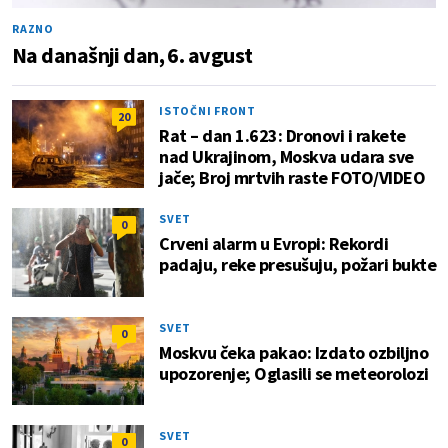
RAZNO
Na današnji dan, 6. avgust
ISTOČNI FRONT
20
Rat – dan 1.623: Dronovi i rakete
nad Ukrajinom, Moskva udara sve
jače; Broj mrtvih raste FOTO/VIDEO
SVET
0
Crveni alarm u Evropi: Rekordi
padaju, reke presušuju, požari bukte
SVET
0
Moskvu čeka pakao: Izdato ozbiljno
upozorenje; Oglasili se meteorolozi
SVET
0