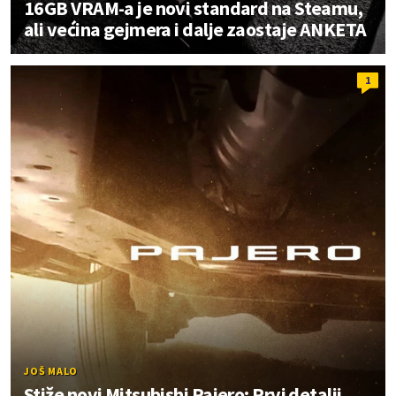
16GB VRAM-a je novi standard na Steamu,
ali većina gejmera i dalje zaostaje ANKETA
1
JOŠ MALO
Stiže novi Mitsubishi Pajero: Prvi detalji