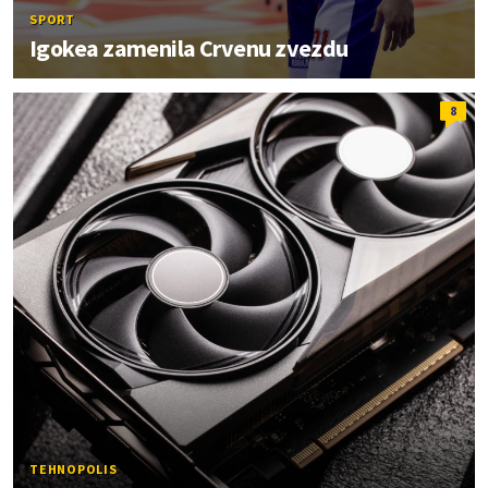
SPORT
Igokea zamenila Crvenu zvezdu
8
TEHNOPOLIS