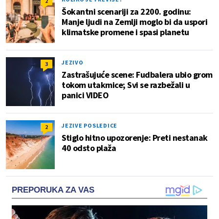
2
Šokantni scenariji za 2200. godinu:
Manje ljudi na Zemlji moglo bi da uspori
klimatske promene i spasi planetu
JEZIVO
3
Zastrašujuće scene: Fudbalera ubio grom
tokom utakmice; Svi se razbežali u
panici VIDEO
JEZIVE POSLEDICE
2
Stiglo hitno upozorenje: Preti nestanak
40 odsto plaža
PREPORUKA ZA VAS