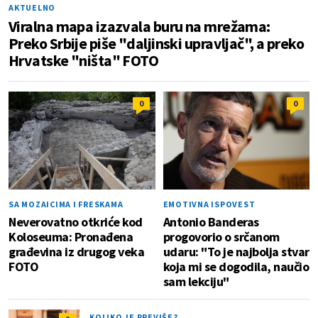
AKTUELNO
Viralna mapa izazvala buru na mrežama:
Preko Srbije piše "daljinski upravljač", a preko
Hrvatske "ništa" FOTO
0
0
SA MOZAICIMA I FRESKAMA
EMOTIVNA ISPOVEST
Neverovatno otkriće kod
Antonio Banderas
Koloseuma: Pronađena
progovorio o srčanom
građevina iz drugog veka
udaru: "To je najbolja stvar
FOTO
koja mi se dogodila, naučio
sam lekciju"
KOLIKO JE PREVIŠE?