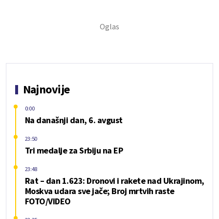
Najnovije
0:00
Na današnji dan, 6. avgust
23:50
Tri medalje za Srbiju na EP
23:48
Rat – dan 1.623: Dronovi i rakete nad Ukrajinom,
Moskva udara sve jače; Broj mrtvih raste
FOTO/VIDEO