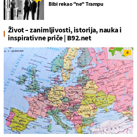
Bibi rekao "ne" Trampu
Život – zanimljivosti, istorija, nauka i
inspirativne priče | B92.net
0