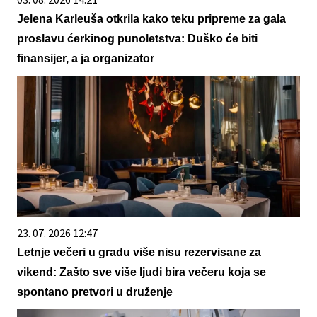
Jelena Karleuša otkrila kako teku pripreme za gala
proslavu ćerkinog punoletstva: Duško će biti
finansijer, a ja organizator
23. 07. 2026 12:47
Letnje večeri u gradu više nisu rezervisane za
vikend: Zašto sve više ljudi bira večeru koja se
spontano pretvori u druženje