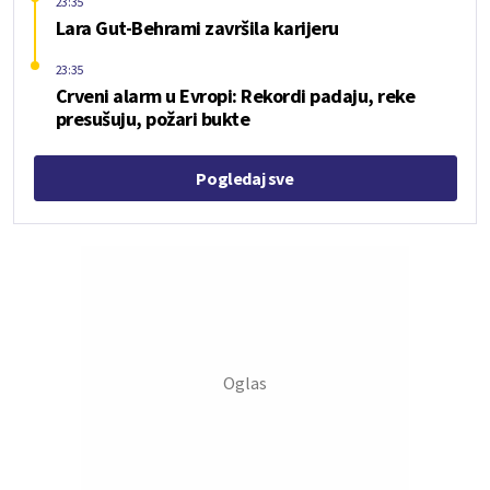
23:35
Lara Gut-Behrami završila karijeru
23:35
Crveni alarm u Evropi: Rekordi padaju, reke
presušuju, požari bukte
Pogledaj sve