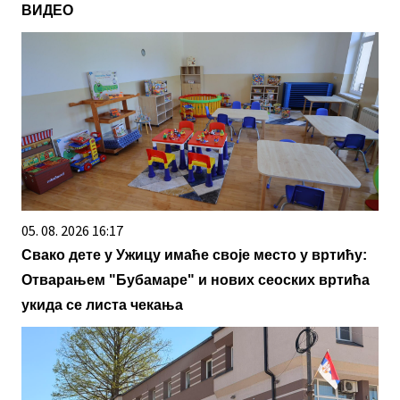
ВИДЕО
05. 08. 2026 16:17
Свако дете у Ужицу имаће своје место у вртићу:
Отварањем "Бубамаре" и нових сеоских вртића
укида се листа чекања