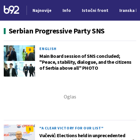
Najnovije
Info
Istočni front
Iranska kr
Nova vest
Serbian Progressive Party SNS
ENGLISH
0
Main Board session of SNS concluded;
"Peace, stability, dialogue, and the citizens
of Serbia above all" PHOTO
"A CLEAR VICTORY FOR OUR LIST"
1
Vučević: Elections held in unprecedented