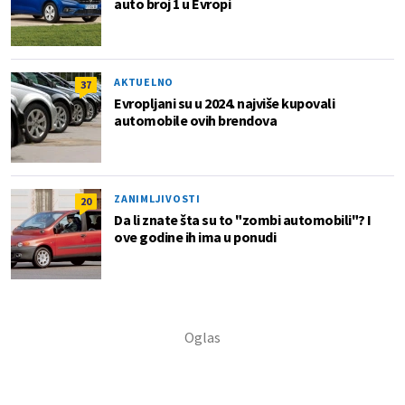
auto broj 1 u Evropi
AKTUELNO
37
Evropljani su u 2024. najviše kupovali
automobile ovih brendova
ZANIMLJIVOSTI
20
Da li znate šta su to "zombi automobili"? I
ove godine ih ima u ponudi