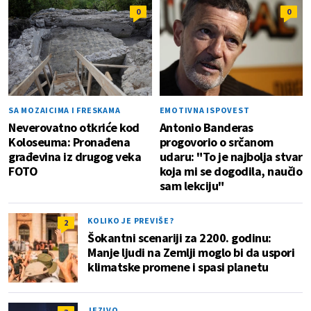
0
0
SA MOZAICIMA I FRESKAMA
EMOTIVNA ISPOVEST
Neverovatno otkriće kod
Antonio Banderas
Koloseuma: Pronađena
progovorio o srčanom
građevina iz drugog veka
udaru: "To je najbolja stvar
FOTO
koja mi se dogodila, naučio
sam lekciju"
KOLIKO JE PREVIŠE?
2
Šokantni scenariji za 2200. godinu:
Manje ljudi na Zemlji moglo bi da uspori
klimatske promene i spasi planetu
JEZIVO