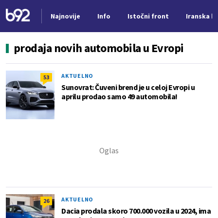
Najnovije
Info
Istočni front
Iranska kr
Nova vest
prodaja novih automobila u Evropi
AKTUELNO
53
Sunovrat: Čuveni brend je u celoj Evropi u
aprilu prodao samo 49 automobila!
AKTUELNO
26
Dacia prodala skoro 700.000 vozila u 2024, ima