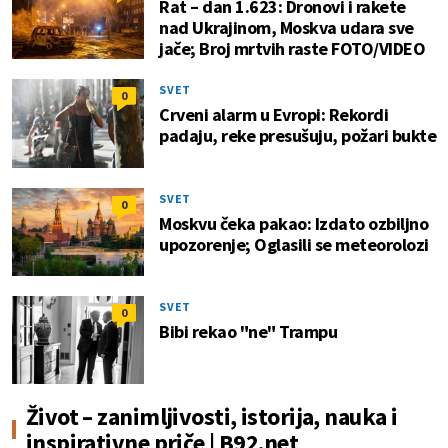
Rat – dan 1.623: Dronovi i rakete
nad Ukrajinom, Moskva udara sve
jače; Broj mrtvih raste FOTO/VIDEO
SVET
0
Crveni alarm u Evropi: Rekordi
padaju, reke presušuju, požari bukte
SVET
0
Moskvu čeka pakao: Izdato ozbiljno
upozorenje; Oglasili se meteorolozi
SVET
0
Bibi rekao "ne" Trampu
Život – zanimljivosti, istorija, nauka i
inspirativne priče | B92.net