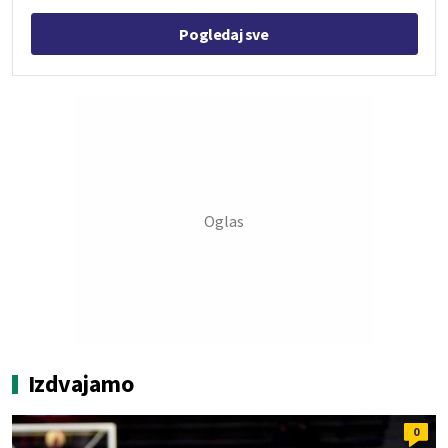
Pogledaj sve
Izdvajamo
0