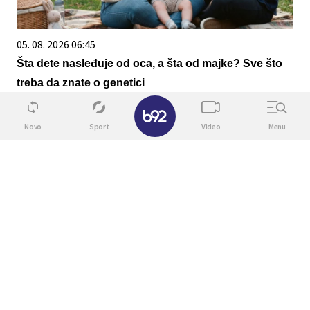
05. 08. 2026 06:45
Šta dete nasleđuje od oca, a šta od majke? Sve što
treba da znate o genetici
✕
Novo
Sport
Video
Menu
23. 07. 2026 12:47
Letnje večeri u gradu više nisu rezervisane za
vikend: Zašto sve više ljudi bira večeru koja se