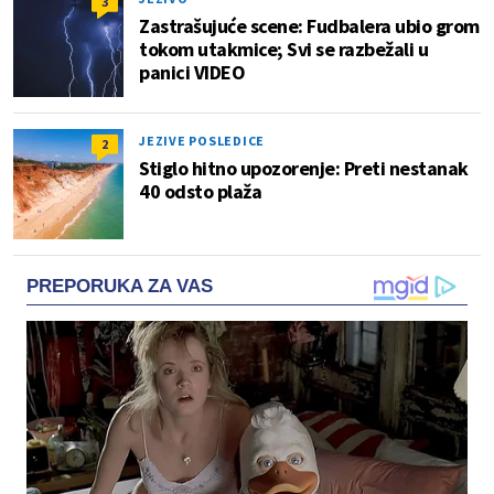
3
Zastrašujuće scene: Fudbalera ubio grom
tokom utakmice; Svi se razbežali u
panici VIDEO
JEZIVE POSLEDICE
2
Stiglo hitno upozorenje: Preti nestanak
40 odsto plaža
PREPORUKA ZA VAS