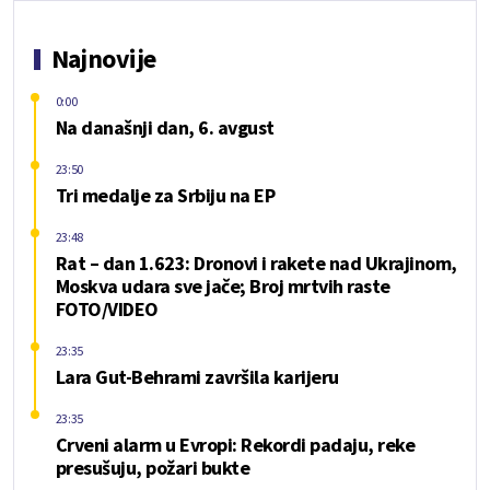
Najnovije
0:00
Na današnji dan, 6. avgust
23:50
Tri medalje za Srbiju na EP
23:48
Rat – dan 1.623: Dronovi i rakete nad Ukrajinom,
Moskva udara sve jače; Broj mrtvih raste
FOTO/VIDEO
23:35
Lara Gut-Behrami završila karijeru
23:35
Crveni alarm u Evropi: Rekordi padaju, reke
presušuju, požari bukte