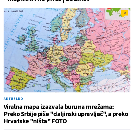
0
AKTUELNO
Viralna mapa izazvala buru na mrežama:
Preko Srbije piše "daljinski upravljač", a preko
Hrvatske "ništa" FOTO