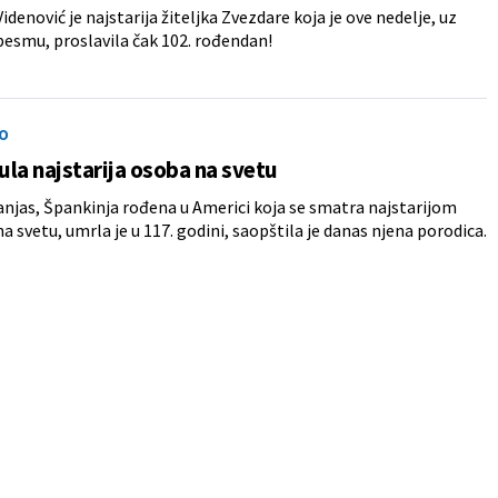
idenović je najstarija žiteljka Zvezdare koja je ove nedelje, uz
pesmu, proslavila čak 102. rođendan!
O
la najstarija osoba na svetu
anjas, Špankinja rođena u Americi koja se smatra najstarijom
 svetu, umrla je u 117. godini, saopštila je danas njena porodica.