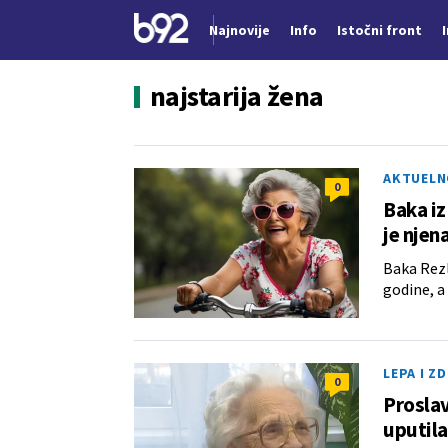
Najnovije
Info
Istočni front
Nova vest
najstarija žena
AKTUELN
0
Baka iz
je njen
Baka Rezl
godine, a
LEPA I Z
0
Proslav
uputil