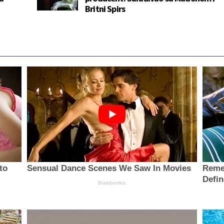
Britni Spirs
to
Sensual Dance Scenes We Saw In Movies
Reme
Defi
Brainberries