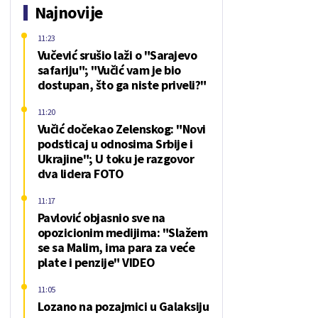
Najnovije
11:23
Vučević srušio laži o "Sarajevo
safariju"; "Vučić vam je bio
dostupan, što ga niste priveli?"
11:20
Vučić dočekao Zelenskog: "Novi
podsticaj u odnosima Srbije i
Ukrajine"; U toku je razgovor
dva lidera FOTO
11:17
Pavlović objasnio sve na
opozicionim medijima: "Slažem
se sa Malim, ima para za veće
plate i penzije" VIDEO
11:05
Lozano na pozajmici u Galaksiju