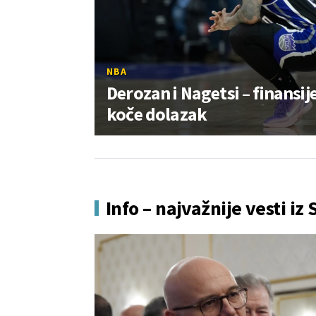
NBA
Derozan i Nagetsi – finansij
koče dolazak
Info – najvažnije vesti iz 