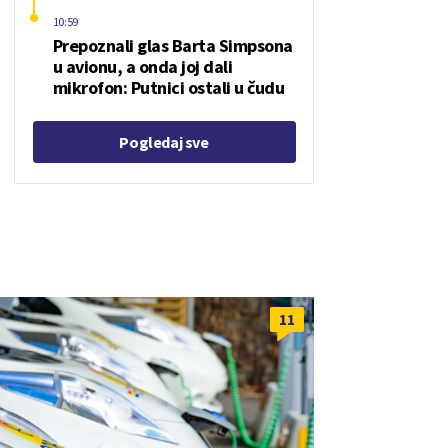
10:59
Prepoznali glas Barta Simpsona
u avionu, a onda joj dali
mikrofon: Putnici ostali u čudu
Pogledaj sve
11