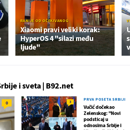
RANIJE OD OČEKIVANOG
V
Xiaomi pravi veliki korak:
U
e
HyperOS 4 "silazi među
s
ljude"
v
Srbije i sveta | B92.net
PRVA POSETA SRBIJI
3
0
Vučić dočekao
Zelenskog: "Novi
podsticaj u
odnosima Srbije i