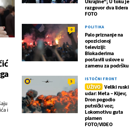
Ukrajine"; U toku je
razgovor dva lidera
FOTO
POLITIKA
0
Palo priznanje na
opozicionoj
televiziji:
Blokaderima
postavili uslove u
čić
zamenu za podršku
 ga
ISTOČNI FRONT
5
UŽIVO
Veliki ruski
udar: Meta – Kijev;
Dron pogodio
šaju
putnički voz;
ća i
Lokomotivu guta
plamen
FOTO/VIDEO