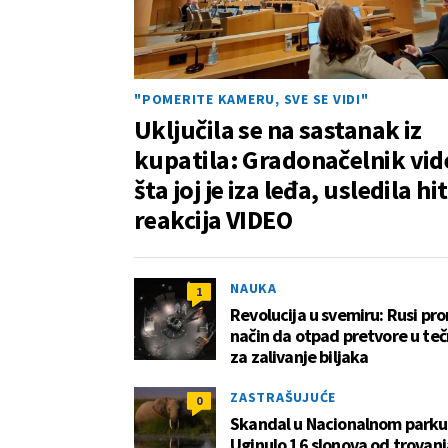
"POMERITE KAMERU, SVE SE VIDI"
Uključila se na sastanak iz
kupatila: Gradonačelnik vid
šta joj je iza leđa, usledila hit
reakcija VIDEO
NAUKA
1
Revolucija u svemiru: Rusi pro
način da otpad pretvore u te
za zalivanje biljaka
ZASTRAŠUJUĆE
0
Skandal u Nacionalnom parku
Uginulo 16 slonova od trovanj