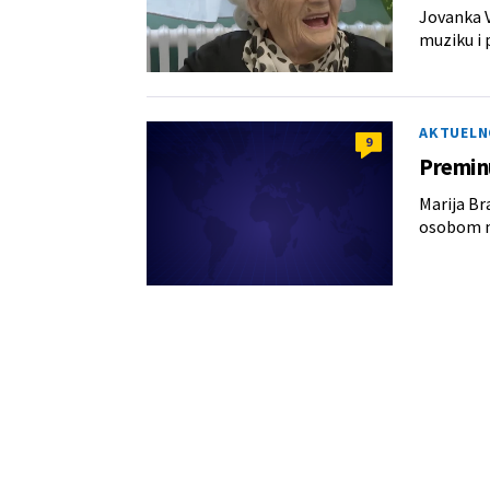
Jovanka V
muziku i 
AKTUELN
9
Preminu
Marija Br
osobom na