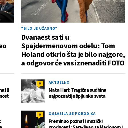
"BILO JE UŽASNO"
Dvanaest sati u
eo
Spajdermenovom odelu: Tom
Holand otkrio šta je bilo najgore,
a odgovor će vas iznenaditi FOTO
AKTUELNO
0
našli
Mata Hari: Tragična sudbina
čnost
najpoznatije špijunke sveta
OGLASILA SE PORODICA
0
:
Preminuo poznati muzički
a
producent: Sarađivao sa Madonom i