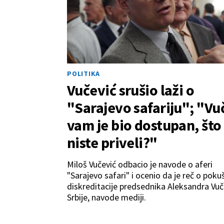
POLITIKA
Vučević srušio laži o
"Sarajevo safariju"; "Vu
vam je bio dostupan, što
niste priveli?"
Miloš Vučević odbacio je navode o aferi
"Sarajevo safari" i ocenio da je reč o poku
diskreditacije predsednika Aleksandra Vuči
Srbije, navode mediji.