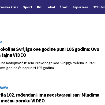
Iranska kriza
Sport
Biz
Lokal
Život
Superžena
92Puto
O
 okoline Svrljiga ove godine puni 105 godina: Ovo
a tajna VIDEO
ica Radojković iz sela Prekonoge kod Svrljiga rođena je 1920.
 ove godine će napuniti 105 godina.
DRAVA
ila 102. rođendan i ima neostvareni san: Mladima
a moćnu poruku VIDEO