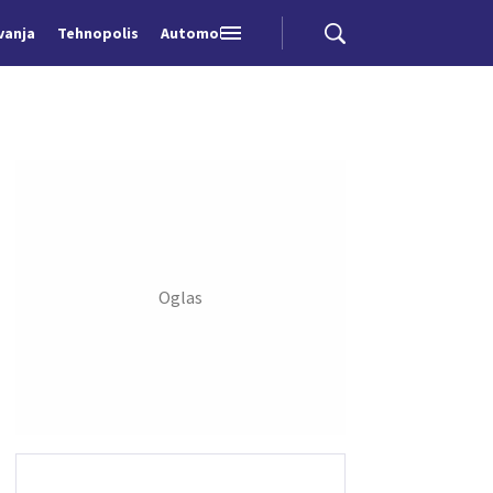
vanja
Tehnopolis
Automobili