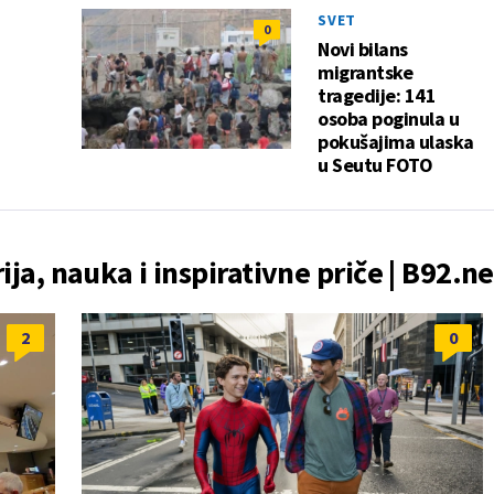
SVET
0
Novi bilans
migrantske
tragedije: 141
osoba poginula u
pokušajima ulaska
u Seutu FOTO
rija, nauka i inspirativne priče | B92.ne
2
0