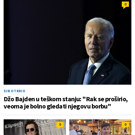
0
SIN OTKRIO
Džo Bajden u teškom stanju: "Rak se proširio,
veoma je bolno gledati njegovu borbu"
0
0