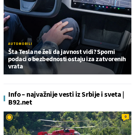
AUTOMOBILI
Šta Tesla ne želi da javnost vidi? Sporni
podaci o bezbednosti ostaju iza zatvorenih
vrata
Info – najvažnije vesti iz Srbije i sveta |
B92.net
0