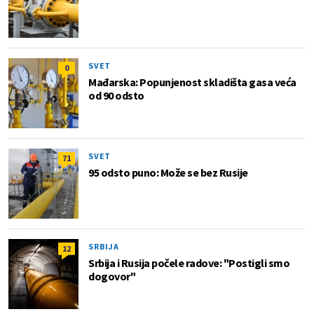
SVET
0
Mađarska: Popunjenost skladišta gasa veća
od 90 odsto
SVET
71
95 odsto puno: Može se bez Rusije
SRBIJA
12
Srbija i Rusija počele radove: "Postigli smo
dogovor"