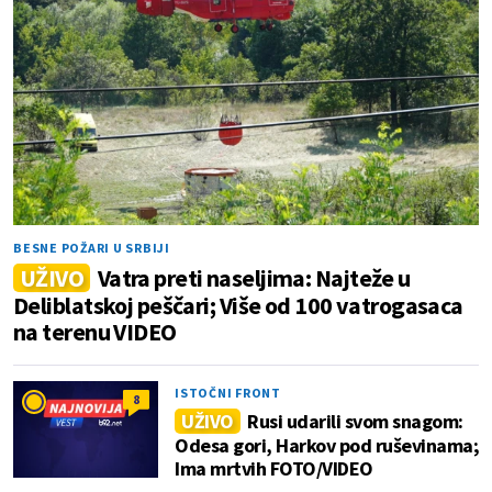
BESNE POŽARI U SRBIJI
UŽIVO
Vatra preti naseljima: Najteže u
Deliblatskoj peščari; Više od 100 vatrogasaca
na terenu VIDEO
ISTOČNI FRONT
8
UŽIVO
Rusi udarili svom snagom:
Odesa gori, Harkov pod ruševinama;
Ima mrtvih FOTO/VIDEO