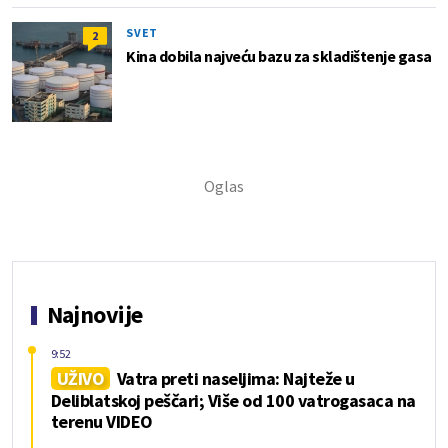
SVET
2
Kina dobila najveću bazu za skladištenje gasa
Najnovije
9:52
UŽIVO
Vatra preti naseljima: Najteže u
Deliblatskoj peščari; Više od 100 vatrogasaca na
terenu VIDEO