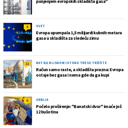
punjenjem evropskih skladišta gasa"
SVET
4
Evropa upumpala 1,5 milijardi kubnih metara
gasa u skladišta za sledeću zimu
RAT NA BLISKOM ISTOKU TRESE TRŽIŠTE
12
Račun samo raste, a skladišta prazna: Evropa
ostaje bez gasa i nema gde da ga kupi
SRBIJA
0
Počelo proširenje: "Banatski dvor" imaće još
12 bušotina