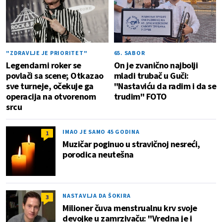
"ZDRAVLJE JE PRIORITET"
65. SABOR
Legendarni roker se
On je zvanično najbolji
povlači sa scene; Otkazao
mladi trubač u Guči:
sve turneje, očekuje ga
"Nastaviću da radim i da se
operacija na otvorenom
trudim" FOTO
srcu
IMAO JE SAMO 45 GODINA
1
Muzičar poginuo u stravičnoj nesreći,
porodica neutešna
NASTAVLJA DA ŠOKIRA
3
Milioner čuva menstrualnu krv svoje
devojke u zamrzivaču: "Vredna je i