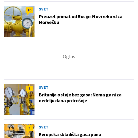
SVET
10
Preuzet primat od Rusije: Novi rekord za
Norvešku
SVET
7
Britanija ostaje bez gasa: Nema ga ni za
nedelju dana potrošnje
SVET
3
Evropska skladišta gasa puna