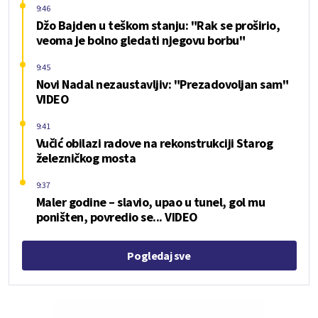
9:46
Džo Bajden u teškom stanju: "Rak se proširio,
veoma je bolno gledati njegovu borbu"
9:45
Novi Nadal nezaustavljiv: "Prezadovoljan sam"
VIDEO
9:41
Vučić obilazi radove na rekonstrukciji Starog
železničkog mosta
9:37
Maler godine – slavio, upao u tunel, gol mu
poništen, povredio se... VIDEO
Pogledaj sve