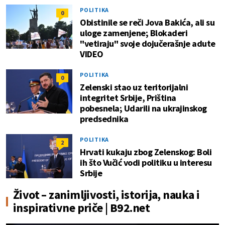
POLITIKA
0
Obistinile se reči Jova Bakića, ali su
uloge zamenjene; Blokaderi
"vetiraju" svoje dojučerašnje adute
VIDEO
POLITIKA
0
Zelenski stao uz teritorijalni
integritet Srbije, Priština
pobesnela; Udarili na ukrajinskog
predsednika
POLITIKA
2
Hrvati kukaju zbog Zelenskog: Boli
ih što Vučić vodi politiku u interesu
Srbije
Život – zanimljivosti, istorija, nauka i
inspirativne priče | B92.net