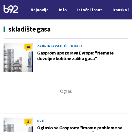
Najnovije
Info
Istočni front
Iranska kr
Nova vest
skladište gasa
ZABRINJAVAJUĆI PODACI
18
Gasprom upozorava Evropu: "Nemate
dovoljne količine zaliha gasa"
SVET
3
Oglasio se Gasprom: "Imamo probleme sa