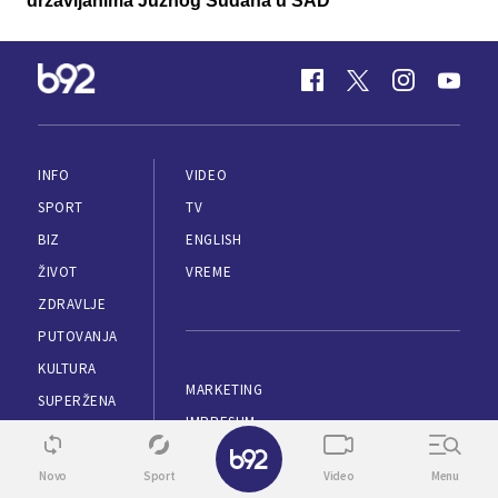
državljanima Južnog Sudana u SAD
INFO
VIDEO
SPORT
TV
BIZ
ENGLISH
ŽIVOT
VREME
ZDRAVLJE
PUTOVANJA
KULTURA
MARKETING
SUPERŽENA
IMPRESUM
ESPORTS
✕
PRAVILA KORIŠĆENJA
TEHNOPOLIS
Novo
Sport
Video
Menu
POLITIKA PRIVATNOSTI
AUTOMOBILI