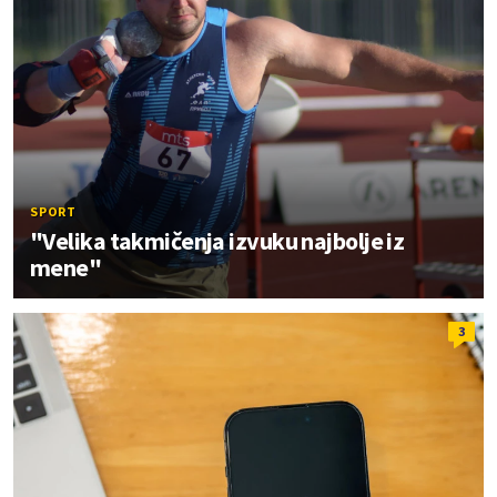
SPORT
"Velika takmičenja izvuku najbolje iz
mene"
3