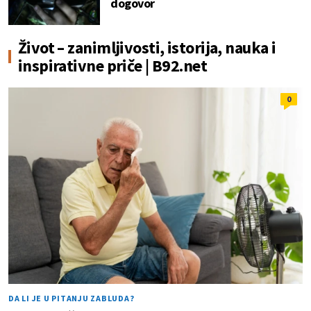
dogovor
Život – zanimljivosti, istorija, nauka i
inspirativne priče | B92.net
0
DA LI JE U PITANJU ZABLUDA?