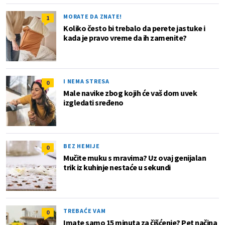
MORATE DA ZNATE!
1
Koliko često bi trebalo da perete jastuke i
kada je pravo vreme da ih zamenite?
I NEMA STRESA
0
Male navike zbog kojih će vaš dom uvek
izgledati sređeno
BEZ HEMIJE
0
Mučite muku s mravima? Uz ovaj genijalan
trik iz kuhinje nestaće u sekundi
TREBAĆE VAM
0
Imate samo 15 minuta za čišćenje? Pet načina