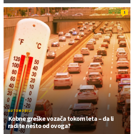
1
AUTOMOBILI
Kobne greške vozača tokom leta – da li
radite nešto od ovoga?