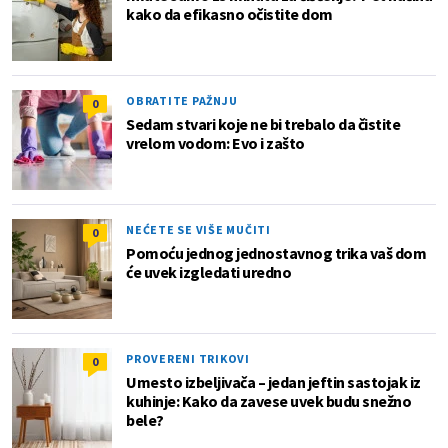
kako da efikasno očistite dom
OBRATITE PAŽNJU
0
Sedam stvari koje ne bi trebalo da čistite
vrelom vodom: Evo i zašto
NEĆETE SE VIŠE MUČITI
0
Pomoću jednog jednostavnog trika vaš dom
će uvek izgledati uredno
PROVERENI TRIKOVI
0
Umesto izbeljivača – jedan jeftin sastojak iz
kuhinje: Kako da zavese uvek budu snežno
bele?