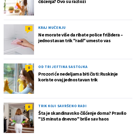
čišćenja? Ovo su razlozi
KRAJ MUČENJU
0
Ne morate više da ribate police frižidera –
jednostavan trik "radi" umesto vas
OD TRI JEFTINA SASTOJKA
0
Prozori će nedeljama biti čisti: Ruskinje
koriste ovaj jednostavan trik
TRIK KOJI SAVRŠENO RADI
0
Šta je skandinavsko čišćenje doma? Pravilo
"15 minuta dnevno" briše sav haos