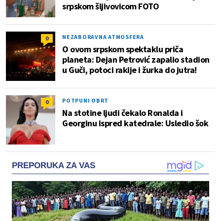
srpskom šljivovicom FOTO
NEZABORAVNA ATMOSFERA
0
O ovom srpskom spektaklu priča
planeta: Dejan Petrović zapalio stadion
u Guči, potoci rakije i žurka do jutra!
POTPUNI OBRT
0
Na stotine ljudi čekalo Ronalda i
Georginu ispred katedrale: Usledio šok
PREPORUKA ZA VAS