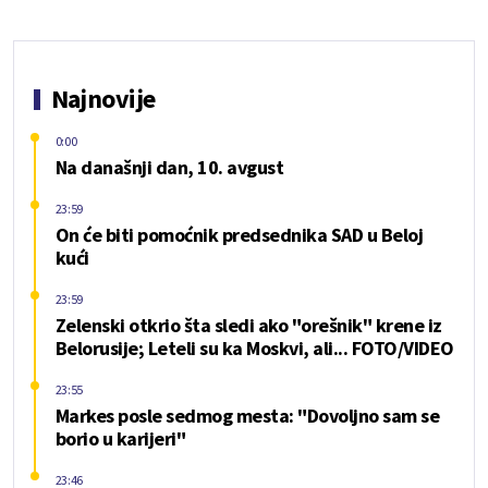
Najnovije
0:00
Na današnji dan, 10. avgust
23:59
On će biti pomoćnik predsednika SAD u Beloj
kući
23:59
Zelenski otkrio šta sledi ako "orešnik" krene iz
Belorusije; Leteli su ka Moskvi, ali... FOTO/VIDEO
23:55
Markes posle sedmog mesta: "Dovoljno sam se
borio u karijeri"
23:46