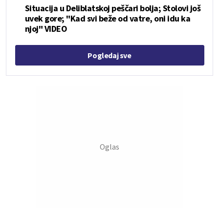
Situacija u Deliblatskoj peščari bolja; Stolovi još
uvek gore; "Kad svi beže od vatre, oni idu ka
njoj" VIDEO
Pogledaj sve