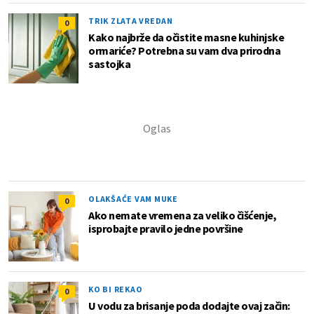
TRIK ZLATA VREDAN
0
Kako najbrže da očistite masne kuhinjske
ormariće? Potrebna su vam dva prirodna
sastojka
OLAKŠAĆE VAM MUKE
0
Ako nemate vremena za veliko čišćenje,
isprobajte pravilo jedne površine
KO BI REKAO
0
U vodu za brisanje poda dodajte ovaj začin: