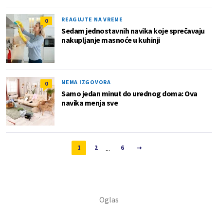
REAGUJTE NA VREME
0
Sedam jednostavnih navika koje sprečavaju
nakupljanje masnoće u kuhinji
NEMA IZGOVORA
0
Samo jedan minut do urednog doma: Ova
navika menja sve
...
1
2
6