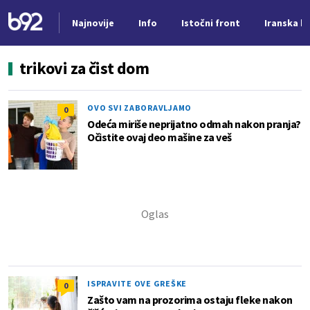
Najnovije
Info
Istočni front
Iranska kr
Nova vest
trikovi za čist dom
OVO SVI ZABORAVLJAMO
0
Odeća miriše neprijatno odmah nakon pranja?
Očistite ovaj deo mašine za veš
ISPRAVITE OVE GREŠKE
0
Zašto vam na prozorima ostaju fleke nakon