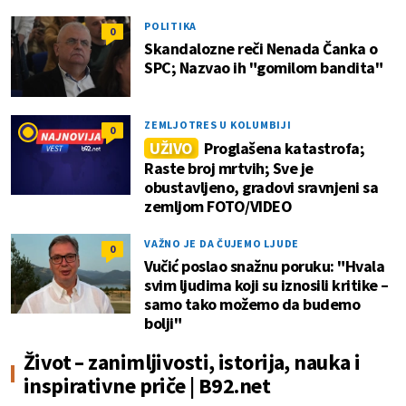
POLITIKA
0
Skandalozne reči Nenada Čanka o
SPC; Nazvao ih "gomilom bandita"
ZEMLJOTRES U KOLUMBIJI
0
UŽIVO
Proglašena katastrofa;
Raste broj mrtvih; Sve je
obustavljeno, gradovi sravnjeni sa
zemljom FOTO/VIDEO
VAŽNO JE DA ČUJEMO LJUDE
0
Vučić poslao snažnu poruku: "Hvala
svim ljudima koji su iznosili kritike –
samo tako možemo da budemo
bolji"
Život – zanimljivosti, istorija, nauka i
inspirativne priče | B92.net