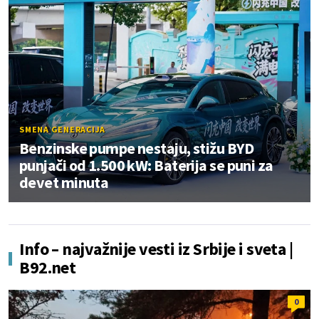
SMENA GENERACIJA
Benzinske pumpe nestaju, stižu BYD
punjači od 1.500 kW: Baterija se puni za
devet minuta
Info – najvažnije vesti iz Srbije i sveta |
B92.net
0