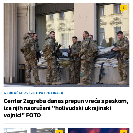
1
GLUMAČKE ZVEZDE PATROLIRAJU
Centar Zagreba danas prepun vreća s peskom,
iza njih naoružani "holivudski ukrajinski
vojnici" FOTO
3
0