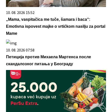
10. 08. 2026 15:52
„Mama, vaspitačica me tuče, šamara i baca“:
Emotivna ispovest majke o vrtićkom nasilju za portal
Mame
10. 08. 2026 07:58
Петиција против Михаела Мартенса после
скандалозног питања у Београду