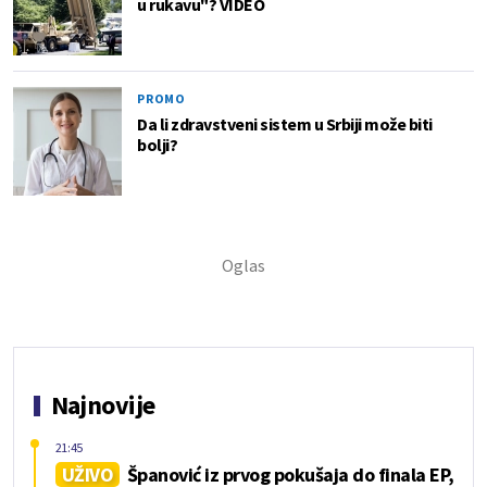
u rukavu"? VIDEO
PROMO
Da li zdravstveni sistem u Srbiji može biti
bolji?
Najnovije
21:45
UŽIVO
Španović iz prvog pokušaja do finala EP,