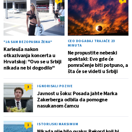
CEO DOGAĐAJ TRAJAĆE 23
"JA SAM BEZOPASNA ŽENA"
MINUTA
Karleuša nakon
Ne propustite nebeski
otkazivanja koncerta u
spektakl: Evo gde će
Hrvatskoj: "Ovo se u Srbiji
pomračenje biti potpuno, a
nikada ne bi dogodilo"
šta će se videti u Srbiji
IGNORISALI POZIVE
3
Javnost u šoku: Posada jahte Marka
Zakerberga odbila da pomogne
nasukanom čamcu
ISTORIJSKI MAKSIMUM
1
Nikada nije bilo ovako: Rekord koji bi