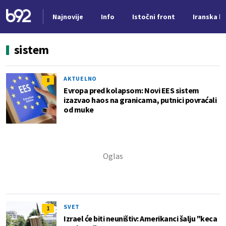
Najnovije
Info
Istočni front
Iranska kr
Nova vest
sistem
AKTUELNO
8
Evropa pred kolapsom: Novi EES sistem
izazvao haos na granicama, putnici povraćali
od muke
SVET
1
Izrael će biti neuništiv: Amerikanci šalju "keca