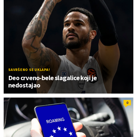
SAVRŠENO SE UKLAPA!
Deo crveno-bele slagalice koji je
nedostajao
0