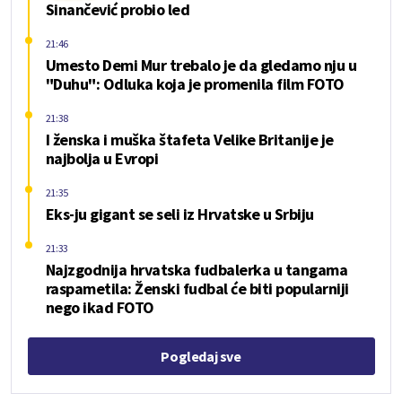
Sinančević probio led
21:46
Umesto Demi Mur trebalo je da gledamo nju u
"Duhu": Odluka koja je promenila film FOTO
21:38
I ženska i muška štafeta Velike Britanije je
najbolja u Evropi
21:35
Eks-ju gigant se seli iz Hrvatske u Srbiju
21:33
Najzgodnija hrvatska fudbalerka u tangama
raspametila: Ženski fudbal će biti popularniji
nego ikad FOTO
Pogledaj sve