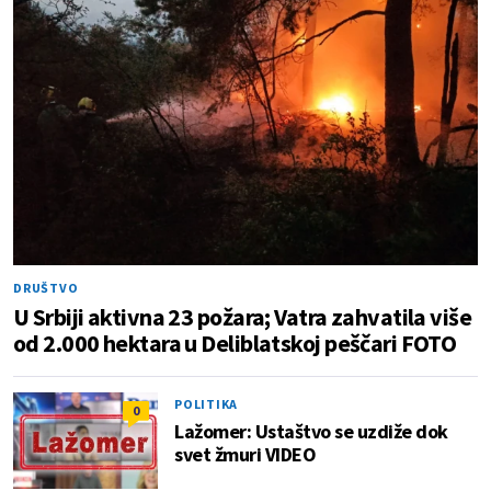
DRUŠTVO
U Srbiji aktivna 23 požara; Vatra zahvatila više
od 2.000 hektara u Deliblatskoj peščari FOTO
POLITIKA
0
Lažomer: Ustaštvo se uzdiže dok
svet žmuri VIDEO