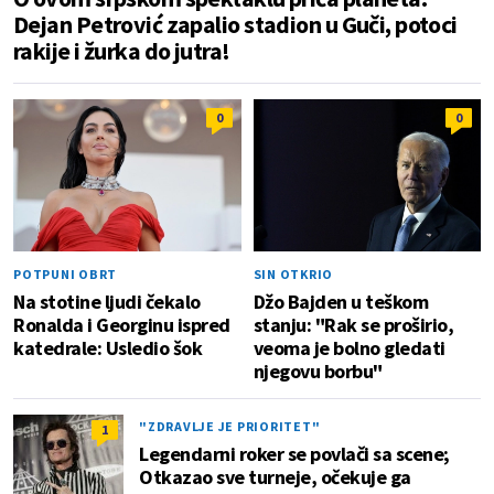
Dejan Petrović zapalio stadion u Guči, potoci
rakije i žurka do jutra!
0
0
POTPUNI OBRT
SIN OTKRIO
Na stotine ljudi čekalo
Džo Bajden u teškom
Ronalda i Georginu ispred
stanju: "Rak se proširio,
katedrale: Usledio šok
veoma je bolno gledati
njegovu borbu"
"ZDRAVLJE JE PRIORITET"
1
Legendarni roker se povlači sa scene;
Otkazao sve turneje, očekuje ga