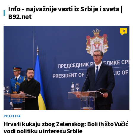
Info – najvažnije vesti iz Srbije i sveta |
B92.net
9
POLITIKA
Hrvati kukaju zbog Zelenskog: Boli ih što Vučić
vodi politiku u interesu Srbije