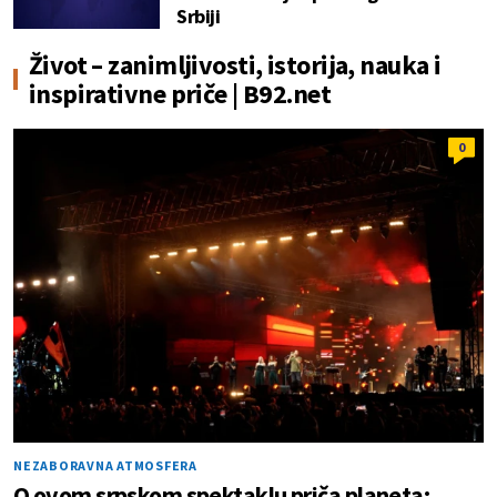
Srbiji
Život – zanimljivosti, istorija, nauka i
inspirativne priče | B92.net
0
NEZABORAVNA ATMOSFERA
O ovom srpskom spektaklu priča planeta: