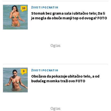
ŽIVOTI POZNATIH
10
Stomak bez grama sala i ubitačno telo; Da li
je mogla da obuče manji top od ovoga? FOTO
ŽIVOTI POZNATIH
0
Obožava da pokazuje ubitačno telo, a od
budućeg momka traži ovo FOTO