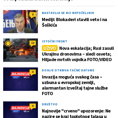
NASTAVLJA SE NIZ NEPOŽELJNIH
0
Mediji: Blokaderi stavili veto i na
Šoškića
ISTOČNI FRONT
13
UŽIVO
Nova eskalacija; Rusi zasuli
Ukrajinu dronovima – sledi osveta;
Hiljade mrtvih vojnika FOTO/VIDEO
DOSIJE OTKRIVA TAČNE DATUME
0
Invazija moguća svakog časa –
uzbuna u evropskoj zemlji,
alarmantan izveštaj tajne službe
FOTO
DRUŠTVO
0
Najnovije "crveno" upozorenje: Ne
nazire se kraj toplotnog talasa u