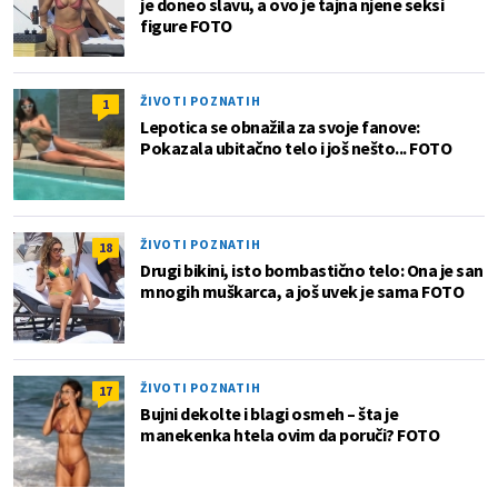
je doneo slavu, a ovo je tajna njene seksi
figure FOTO
ŽIVOTI POZNATIH
1
Lepotica se obnažila za svoje fanove:
Pokazala ubitačno telo i još nešto... FOTO
ŽIVOTI POZNATIH
18
Drugi bikini, isto bombastično telo: Ona je san
mnogih muškarca, a još uvek je sama FOTO
ŽIVOTI POZNATIH
17
Bujni dekolte i blagi osmeh – šta je
manekenka htela ovim da poruči? FOTO