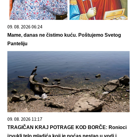
09. 08. 2026 06:24
Mame, danas ne čistimo kuću. Poštujemo Svetog
Panteliju
09. 08. 2026 11:17
TRAGIČAN KRAJ POTRAGE KOD BORČE: Ronioci
izvukli telo mladića koji je noćas nestao u vodi i