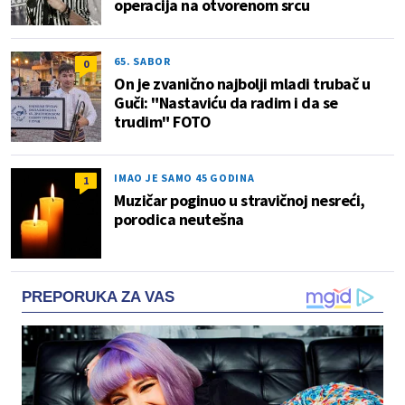
operacija na otvorenom srcu
65. SABOR
0
On je zvanično najbolji mladi trubač u
Guči: "Nastaviću da radim i da se
trudim" FOTO
IMAO JE SAMO 45 GODINA
1
Muzičar poginuo u stravičnoj nesreći,
porodica neutešna
PREPORUKA ZA VAS