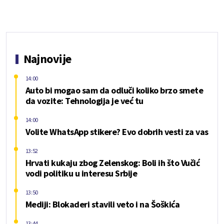
Najnovije
14:00
Auto bi mogao sam da odluči koliko brzo smete
da vozite: Tehnologija je već tu
14:00
Volite WhatsApp stikere? Evo dobrih vesti za vas
13:52
Hrvati kukaju zbog Zelenskog: Boli ih što Vučić
vodi politiku u interesu Srbije
13:50
Mediji: Blokaderi stavili veto i na Šoškića
13:44