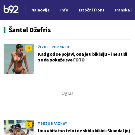
Najnovije
Info
Istočni front
Iranska kr
Nova vest
Šantel Džefris
ŽIVOTI POZNATIH
3
Kad god se pojavi, ona je u bikiniju – i ne stidi
se da pokaže sve FOTO
"BEZOBRAZNA"
1
Ima ubitačno telo i ne skida bikini: Skandal joj