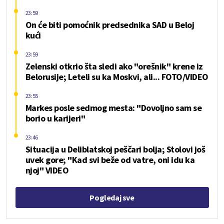
23:59
On će biti pomoćnik predsednika SAD u Beloj
kući
23:59
Zelenski otkrio šta sledi ako "orešnik" krene iz
Belorusije; Leteli su ka Moskvi, ali... FOTO/VIDEO
23:55
Markes posle sedmog mesta: "Dovoljno sam se
borio u karijeri"
23:46
Situacija u Deliblatskoj peščari bolja; Stolovi još
uvek gore; "Kad svi beže od vatre, oni idu ka
njoj" VIDEO
Pogledaj sve