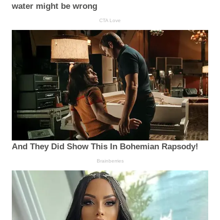
water might be wrong
CTA Love
And They Did Show This In Bohemian Rapsody!
Brainberries