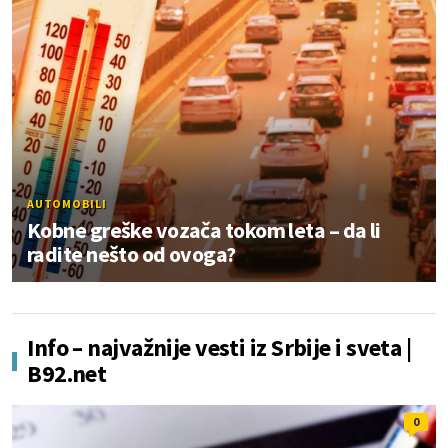
AUTOMOBILI
Kobne greške vozača tokom leta – da li
radite nešto od ovoga?
Info – najvažnije vesti iz Srbije i sveta |
B92.net
0