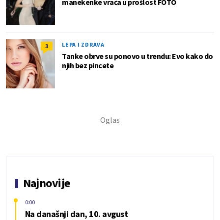
manekenke vraća u prošlost FOTO
LEPA I ZDRAVA
3
Tanke obrve su ponovo u trendu: Evo kako do
njih bez pincete
Najnovije
0:00
Na današnji dan, 10. avgust