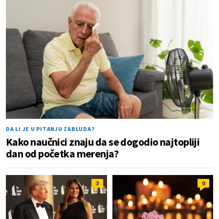
DA LI JE U PITANJU ZABLUDA?
Kako naučnici znaju da se dogodio najtopliji
dan od početka merenja?
3
0