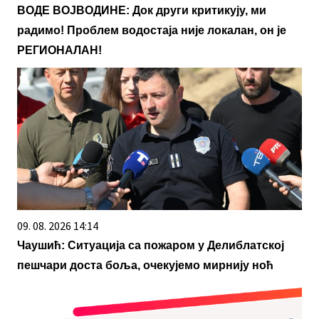
ВОДЕ ВОЈВОДИНЕ: Док други критикују, ми
радимо! Проблем водостаја није локалан, он је
РЕГИОНАЛАН!
09. 08. 2026 14:14
Чаушић: Ситуација са пожаром у Делиблатској
пешчари доста боља, очекујемо мирнију ноћ