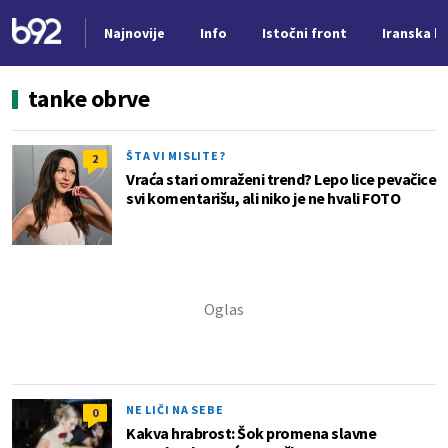
Najnovije
Info
Istočni front
Iranska kr
Nova vest
tanke obrve
ŠTA VI MISLITE?
2
Vraća stari omraženi trend? Lepo lice pevačice
svi komentarišu, ali niko je ne hvali FOTO
NE LIČI NA SEBE
0
Kakva hrabrost: Šok promena slavne