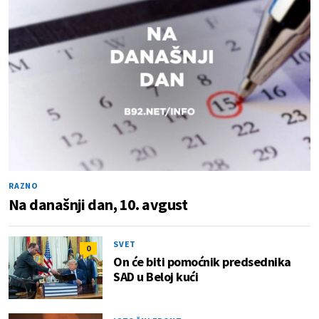
RAZNO
Na današnji dan, 10. avgust
SVET
0
On će biti pomoćnik predsednika
SAD u Beloj kući