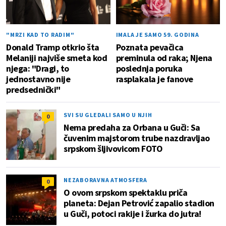
"MRZI KAD TO RADIM"
IMALA JE SAMO 59. GODINA
Donald Tramp otkrio šta
Poznata pevačica
Melaniji najviše smeta kod
preminula od raka; Njena
njega: "Dragi, to
poslednja poruka
jednostavno nije
rasplakala je fanove
predsednički"
SVI SU GLEDALI SAMO U NJIH
0
Nema predaha za Orbana u Guči: Sa
čuvenim majstorom trube nazdravljao
srpskom šljivovicom FOTO
NEZABORAVNA ATMOSFERA
0
O ovom srpskom spektaklu priča
planeta: Dejan Petrović zapalio stadion
u Guči, potoci rakije i žurka do jutra!