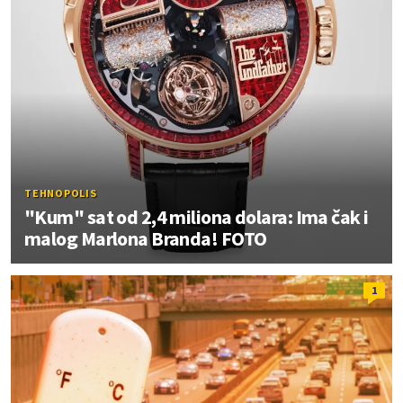
TEHNOPOLIS
"Kum" sat od 2,4 miliona dolara: Ima čak i
malog Marlona Branda! FOTO
1