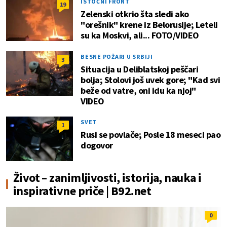
ISTOČNI FRONT
19
Zelenski otkrio šta sledi ako
"orešnik" krene iz Belorusije; Leteli
su ka Moskvi, ali... FOTO/VIDEO
BESNE POŽARI U SRBIJI
3
Situacija u Deliblatskoj peščari
bolja; Stolovi još uvek gore; "Kad svi
beže od vatre, oni idu ka njoj"
VIDEO
SVET
1
Rusi se povlače; Posle 18 meseci pao
dogovor
Život – zanimljivosti, istorija, nauka i
inspirativne priče | B92.net
0