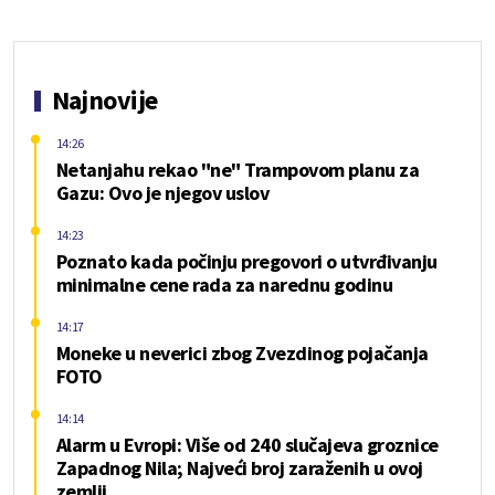
Najnovije
14:26
Netanjahu rekao "ne" Trampovom planu za
Gazu: Ovo je njegov uslov
14:23
Poznato kada počinju pregovori o utvrđivanju
minimalne cene rada za narednu godinu
14:17
Moneke u neverici zbog Zvezdinog pojačanja
FOTO
14:14
Alarm u Evropi: Više od 240 slučajeva groznice
Zapadnog Nila; Najveći broj zaraženih u ovoj
zemlji