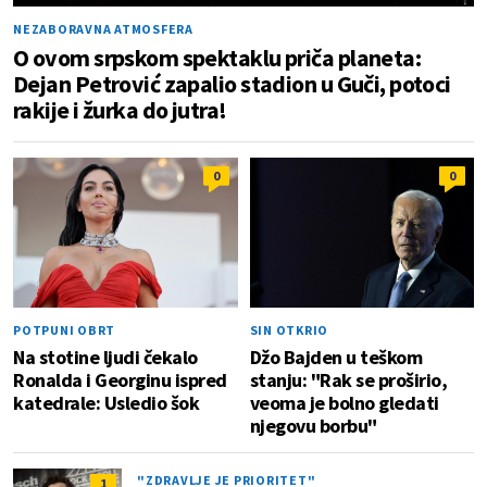
NEZABORAVNA ATMOSFERA
O ovom srpskom spektaklu priča planeta:
Dejan Petrović zapalio stadion u Guči, potoci
rakije i žurka do jutra!
0
0
POTPUNI OBRT
SIN OTKRIO
Na stotine ljudi čekalo
Džo Bajden u teškom
Ronalda i Georginu ispred
stanju: "Rak se proširio,
katedrale: Usledio šok
veoma je bolno gledati
njegovu borbu"
"ZDRAVLJE JE PRIORITET"
1