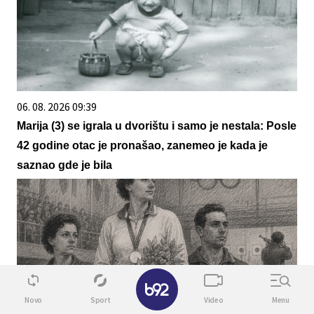
06. 08. 2026 09:39
Marija (3) se igrala u dvorištu i samo je nestala: Posle
42 godine otac je pronašao, zanemeo je kada je
saznao gde je bila
✕
Novo
Sport
Video
Menu