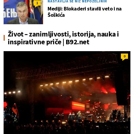
NASTAVLJA SE NIZ NEPOŽELJNIH
1
Mediji: Blokaderi stavili veto i na
Šoškića
Život – zanimljivosti, istorija, nauka i
inspirativne priče | B92.net
0