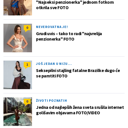
"Najseksi penzionerka" jednom fotkom
otkrila sve FOTO
NEVEROVATNA JE!
0
Grudi uvis – tako to radi "najvrelija
penzionerka" FOTO
JOŠ JEDAN U NIZU...
1
Seksepilni stajling fatalne Brazilke dugo će
se pamtiti FOTO
ŽIVOTI POZNATIH
0
Jedna od najlepših žena sveta srušila internet
golišavim objavama FOTO/VIDEO