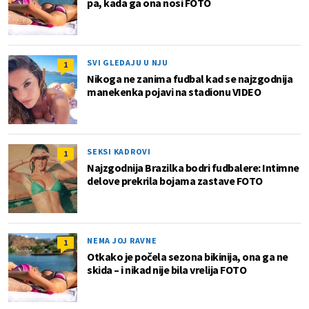
pa, kada ga ona nosi FOTO
SVI GLEDAJU U NJU
1
Nikoga ne zanima fudbal kad se najzgodnija
manekenka pojavi na stadionu VIDEO
SEKSI KADROVI
1
Najzgodnija Brazilka bodri fudbalere: Intimne
delove prekrila bojama zastave FOTO
NEMA JOJ RAVNE
1
Otkako je počela sezona bikinija, ona ga ne
skida – i nikad nije bila vrelija FOTO