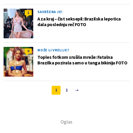
SAVRŠENA JE!
1
A za kraj – čist seksepil: Brazilska lepotica
dala poslednju reč FOTO
MOŽE LI VRELIJE?
0
Toples fotkom srušila mreže: Fatalna
Brazilka pozirala samo u tanga bikiniju FOTO
1
2