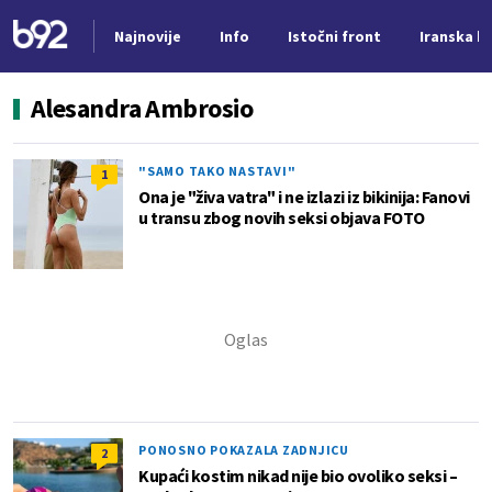
Najnovije
Info
Istočni front
Iranska kr
Nova vest
Alesandra Ambrosio
"SAMO TAKO NASTAVI"
1
Ona je "živa vatra" i ne izlazi iz bikinija: Fanovi
u transu zbog novih seksi objava FOTO
PONOSNO POKAZALA ZADNJICU
2
Kupaći kostim nikad nije bio ovoliko seksi –