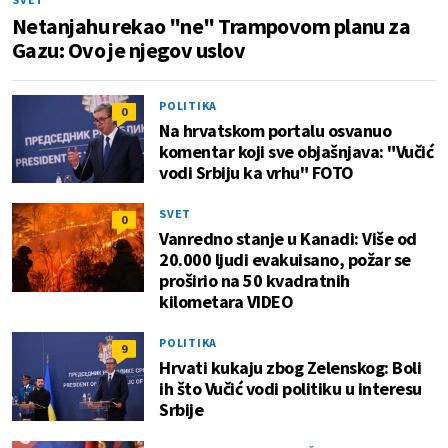
Netanjahu rekao "ne" Trampovom planu za
Gazu: Ovo je njegov uslov
POLITIKA
0
Na hrvatskom portalu osvanuo
komentar koji sve objašnjava: "Vučić
vodi Srbiju ka vrhu" FOTO
SVET
0
Vanredno stanje u Kanadi: Više od
20.000 ljudi evakuisano, požar se
proširio na 50 kvadratnih
kilometara VIDEO
POLITIKA
9
Hrvati kukaju zbog Zelenskog: Boli
ih što Vučić vodi politiku u interesu
Srbije