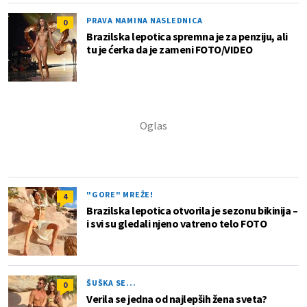
PRAVA MAMINA NASLEDNICA
0
Brazilska lepotica spremna je za penziju, ali
tu je ćerka da je zameni FOTO/VIDEO
"GORE" MREŽE!
4
Brazilska lepotica otvorila je sezonu bikinija –
i svi su gledali njeno vatreno telo FOTO
ŠUŠKA SE...
0
Verila se jedna od najlepših žena sveta?