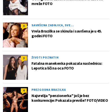
mreže FOTO
SAVRŠENA ZADNJICA, SVE...
3
Vrela Brazilka se skinula i savršena je u 45.
godini FOTO
ŽIVOTI POZNATIH
3
Fatalna manekenka pokazala naslednicu:
Lepotica liči na oca FOTO
PREZGODNA BRAZILKA
4
Najvrelija "penzionerka" još je bez
konkurencije: Pokazala previše? FOTO/VIDEO