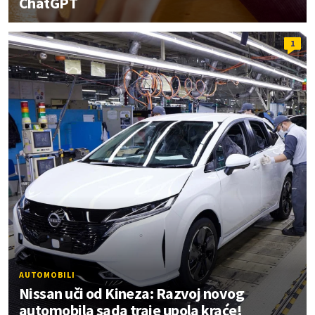
ChatGPT
1
AUTOMOBILI
Nissan uči od Kineza: Razvoj novog
automobila sada traje upola kraće!