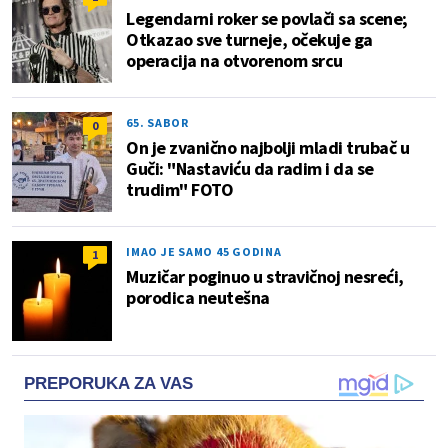
Legendarni roker se povlači sa scene;
Otkazao sve turneje, očekuje ga
operacija na otvorenom srcu
65. SABOR
0
On je zvanično najbolji mladi trubač u
Guči: "Nastaviću da radim i da se
trudim" FOTO
IMAO JE SAMO 45 GODINA
1
Muzičar poginuo u stravičnoj nesreći,
porodica neutešna
PREPORUKA ZA VAS