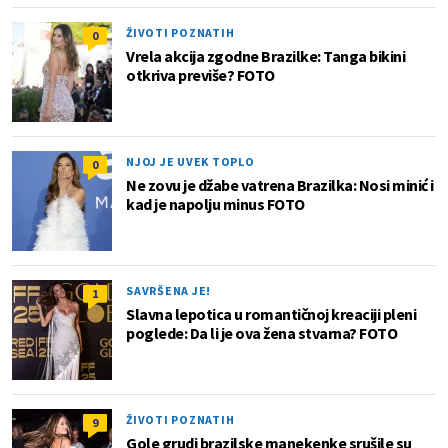
ŽIVOTI POZNATIH
0
Vrela akcija zgodne Brazilke: Tanga bikini
otkriva previše? FOTO
NJOJ JE UVEK TOPLO
0
Ne zovu je džabe vatrena Brazilka: Nosi minić i
kad je napolju minus FOTO
SAVRŠENA JE!
1
Slavna lepotica u romantičnoj kreaciji pleni
poglede: Da li je ova žena stvarna? FOTO
ŽIVOTI POZNATIH
9
Gole grudi brazilske manekenke srušile su