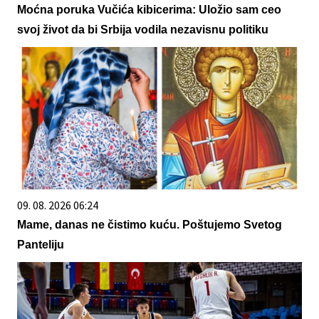
Moćna poruka Vučića kibicerima: Uložio sam ceo
svoj život da bi Srbija vodila nezavisnu politiku
09. 08. 2026 06:24
Mame, danas ne čistimo kuću. Poštujemo Svetog
Panteliju