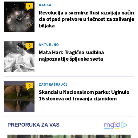
NAUKA
1
Revolucija u svemiru: Rusi razvijaju način
da otpad pretvore u tečnost za zalivanje
biljaka
AKTUELNO
0
Mata Hari: Tragična sudbina
najpoznatije špijunke sveta
ZASTRAŠUJUĆE
0
Skandal u Nacionalnom parku: Uginulo
16 slonova od trovanja cijanidom
PREPORUKA ZA VAS