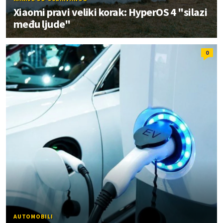
Xiaomi pravi veliki korak: HyperOS 4 "silazi
među ljude"
0
AUTOMOBILI