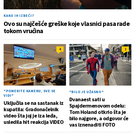
KAKO IH IZBEĆI?
Ovo su najčešće greške koje vlasnici pasa rade
tokom vrućina
4
2
"POMERITE KAMERU, SVE SE
"BILO JE UŽASNO"
VIDI"
Dvanaest sati u
Uključila se na sastanak iz
Spajdermenovom odelu:
kupatila: Gradonačelnik
Tom Holand otkrio šta je
video šta joj je iza leđa,
bilo najgore, a odgovor će
usledila hit reakcija VIDEO
vas iznenaditi FOTO