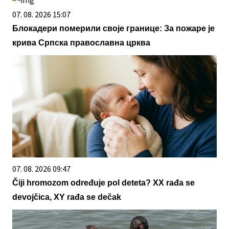
07. 08. 2026 15:07
Блокадери померили своје границе: За пожаре је
крива Српска православна црква
07. 08. 2026 09:47
Čiji hromozom određuje pol deteta? XX rađa se
devojčica, XY rađa se dečak