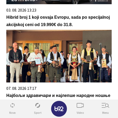
03. 08. 2026 13:23
Hibrid broj 1 koji osvaja Evropu, sada po specijalnoj
akcijskoj ceni od 19.990€ do 31.8.
07. 08. 2026 17:17
Најбољи здравичари и најлепше народне ношње
изабрани на 65. Драгачевском сабору трубача
✕
Novo
Sport
Video
Menu