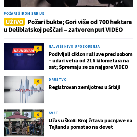
POŽARI ŠIROM SRBIJE
UŽIVO
Požari bukte; Gori više od 700 hektara
u Deliblatskoj peščari – zatvoren put VIDEO
NAJVIŠI NIVO UPOZORENJA
0
Podivljali ciklon ruši sve pred sobom
– udari vetra od 216 kilometara na
sat; Spremaju se za najgore VIDEO
DRUŠTVO
0
Registrovan zemljotres u Srbiji
SVET
0
Užas u školi: Broj žrtava pucnjave na
Tajlandu porastao na devet