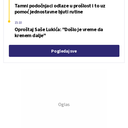
Tamni podočnjaci odlaze u prošlost i to uz
pomoć jednostavne bjuti rutine
15:10
Oproštaj Saše Lukića: "Došlo je vreme da
krenem dalje"
Pogledaj sve