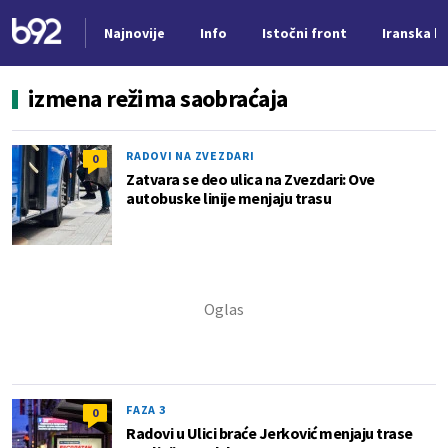
Najnovije
Info
Istočni front
Iranska kr
Nova vest
izmena režima saobraćaja
RADOVI NA ZVEZDARI
0
Zatvara se deo ulica na Zvezdari: Ove
autobuske linije menjaju trasu
FAZA 3
0
Radovi u Ulici braće Jerković menjaju trase