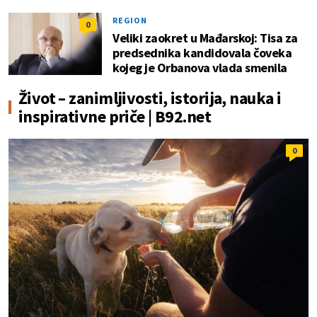
REGION
0
Veliki zaokret u Mađarskoj: Tisa za
predsednika kandidovala čoveka
kojeg je Orbanova vlada smenila
Život – zanimljivosti, istorija, nauka i
inspirativne priče | B92.net
0