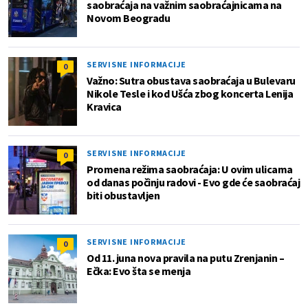
saobraćaja na važnim saobraćajnicama na
Novom Beogradu
SERVISNE INFORMACIJE
0
Važno: Sutra obustava saobraćaja u Bulevaru
Nikole Tesle i kod Ušća zbog koncerta Lenija
Kravica
SERVISNE INFORMACIJE
0
Promena režima saobraćaja: U ovim ulicama
od danas počinju radovi - Evo gde će saobraćaj
biti obustavljen
SERVISNE INFORMACIJE
0
Od 11. juna nova pravila na putu Zrenjanin –
Ečka: Evo šta se menja