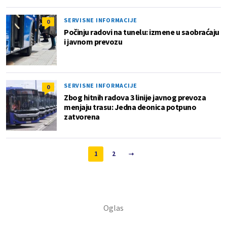
SERVISNE INFORMACIJE
0
Počinju radovi na tunelu: izmene u saobraćaju
i javnom prevozu
SERVISNE INFORMACIJE
0
Zbog hitnih radova 3 linije javnog prevoza
menjaju trasu: Jedna deonica potpuno
zatvorena
1
2