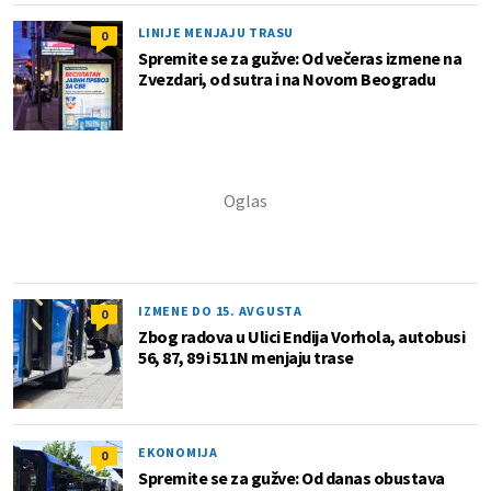
LINIJE MENJAJU TRASU
0
Spremite se za gužve: Od večeras izmene na
Zvezdari, od sutra i na Novom Beogradu
IZMENE DO 15. AVGUSTA
0
Zbog radova u Ulici Endija Vorhola, autobusi
56, 87, 89 i 511N menjaju trase
EKONOMIJA
0
Spremite se za gužve: Od danas obustava