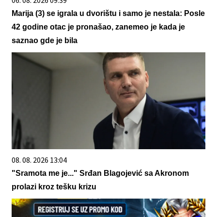
06. 08. 2026 09:39
Marija (3) se igrala u dvorištu i samo je nestala: Posle
42 godine otac je pronašao, zanemeo je kada je
saznao gde je bila
08. 08. 2026 13:04
"Sramota me je..." Srđan Blagojević sa Akronom
prolazi kroz tešku krizu