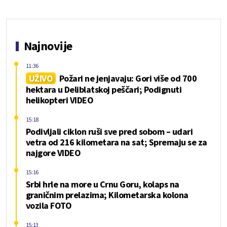
Najnovije
11:36
UŽIVO
Požari ne jenjavaju: Gori više od 700
hektara u Deliblatskoj peščari; Podignuti
helikopteri VIDEO
15:18
Podivljali ciklon ruši sve pred sobom – udari
vetra od 216 kilometara na sat; Spremaju se za
najgore VIDEO
15:16
Srbi hrle na more u Crnu Goru, kolaps na
graničnim prelazima; Kilometarska kolona
vozila FOTO
15:13