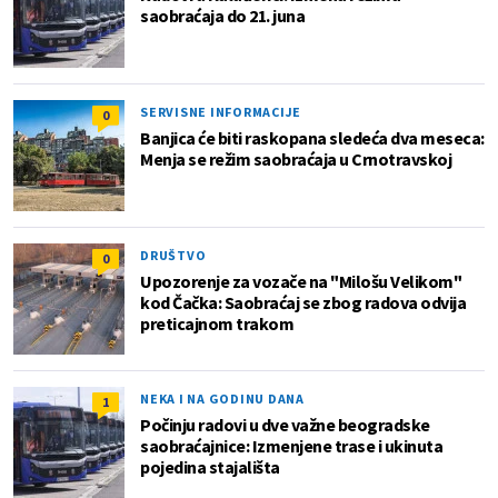
saobraćaja do 21. juna
SERVISNE INFORMACIJE
0
Banjica će biti raskopana sledeća dva meseca:
Menja se režim saobraćaja u Crnotravskoj
DRUŠTVO
0
Upozorenje za vozače na "Milošu Velikom"
kod Čačka: Saobraćaj se zbog radova odvija
preticajnom trakom
NEKA I NA GODINU DANA
1
Počinju radovi u dve važne beogradske
saobraćajnice: Izmenjene trase i ukinuta
pojedina stajališta