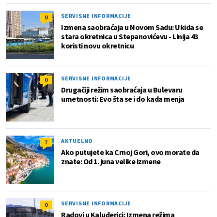
SERVISNE INFORMACIJE
0
Izmena saobraćaja u Novom Sadu: Ukida se
stara okretnica u Stepanovićevu - Linija 43
koristi novu okretnicu
SERVISNE INFORMACIJE
0
Drugačiji režim saobraćaja u Bulevaru
umetnosti: Evo šta se i do kada menja
AKTUELNO
7
Ako putujete ka Crnoj Gori, ovo morate da
znate: Od 1. juna velike izmene
SERVISNE INFORMACIJE
0
Radovi u Kaluđerici: Izmena režima