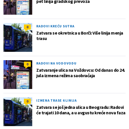
pet linija gradskog prevoza
RADOVI KREĆU SUTRA
0
Zatvara se okretnica u Borči: Više linija menja
trasu
RADOVI NA VODOVODU
0
Zatvaranje ulica na Voždovcu: Od danas do 24.
jula izmena režima saobraćaja
IZMENA TRASE 6 LINIJA
0
Zatvara se još jedna ulica u Beogradu: Radovi
će trajati 10 dana, a u avgustu kreće nova faza