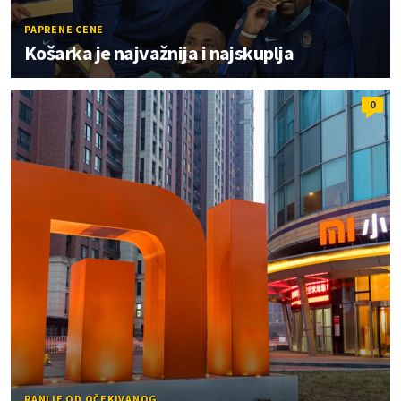
PAPRENE CENE
Košarka je najvažnija i najskuplja
0
RANIJE OD OČEKIVANOG