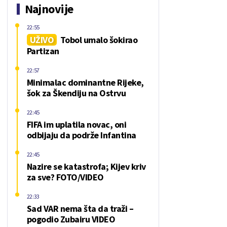
Najnovije
22:55
UŽIVO
Tobol umalo šokirao
Partizan
22:57
Minimalac dominantne Rijeke,
šok za Škendiju na Ostrvu
22:45
FIFA im uplatila novac, oni
odbijaju da podrže Infantina
22:45
Nazire se katastrofa; Kijev kriv
za sve? FOTO/VIDEO
22:33
Sad VAR nema šta da traži –
pogodio Zubairu VIDEO