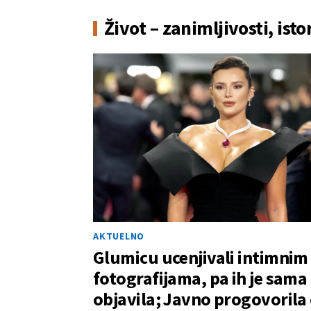
Život – zanimljivosti, isto
AKTUELNO
Glumicu ucenjivali intimnim
fotografijama, pa ih je sama
objavila; Javno progovorila