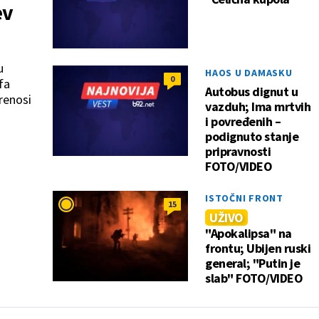
ev
u
HAOS U DAMASKU
0
fa
Autobus dignut u
renosi
vazduh; Ima mrtvih
i povređenih –
podignuto stanje
pripravnosti
FOTO/VIDEO
ISTOČNI FRONT
15
UŽIVO
"Apokalipsa" na
frontu; Ubijen ruski
general; "Putin je
slab" FOTO/VIDEO