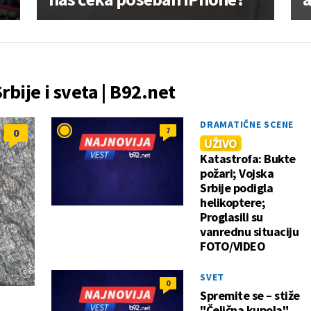
Srbije i sveta | B92.net
DRAMATIČNE SCENE
7
0
UŽIVO
Katastrofa: Bukte
požari; Vojska
Srbije podigla
helikoptere;
Proglasili su
vanrednu situaciju
FOTO/VIDEO
SVET
0
Spremite se – stiže
"Čelična kupola"