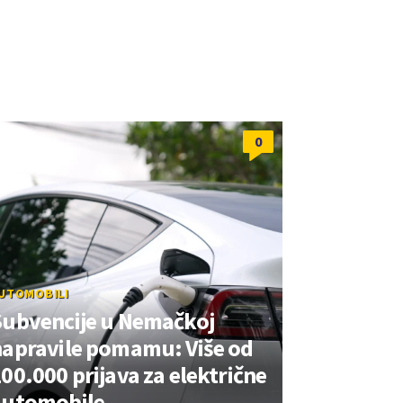
0
UTOMOBILI
Subvencije u Nemačkoj
napravile pomamu: Više od
00.000 prijava za električne
automobile