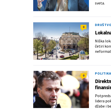
sveta.
DRUŠTV
0
Lokalna
Niška lok
četiri ko
neformal
POLITIK
0
Direktn
finansi
Potpredse
lidera po
džabe i b