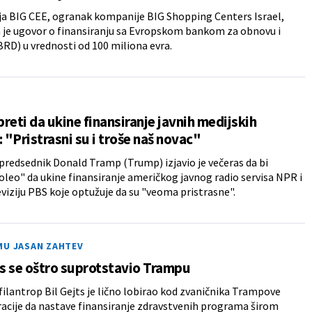
a BIG CEE, ogranak kompanije BIG Shopping Centers Israel,
 je ugovor o finansiranju sa Evropskom bankom za obnovu i
BRD) u vrednosti od 100 miliona evra.
reti da ukine finansiranje javnih medijskih
: "Pristrasni su i troše naš novac"
predsednik Donald Tramp (Trump) izjavio je večeras da bi
leo" da ukine finansiranje američkog javnog radio servisa NPR i
eviziju PBS koje optužuje da su "veoma pristrasne".
MU JASAN ZAHTEV
ts se oštro suprotstavio Trampu
filantrop Bil Gejts je lično lobirao kod zvaničnika Trampove
acije da nastave finansiranje zdravstvenih programa širom