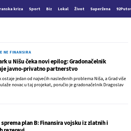
Iranska kriza
Sport
Biz
Lokal
Život
Superžena
92Puto
E NE FINANSIRA
rk u Nišu čeka novi epilog: Gradonačelnik
uje javno-privatno partnerstvo
 ostaje jedan od najvećih nasleđenih problema Niša, a Grad više
a ulaže novac u taj projekat, poručio je gradonačelnik Dragoslav
 sprema plan B: Finansira vojsku iz zlatnih i
h rezerevi