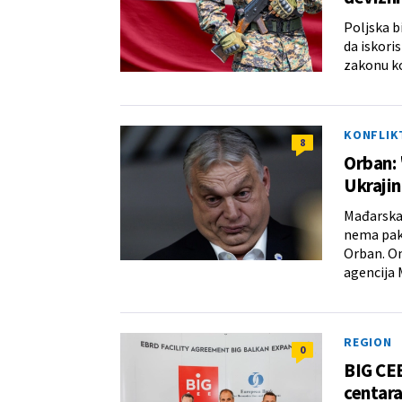
Poljska b
da iskori
zakonu ko
KONFLIK
8
Orban: 
Ukraji
Mađarska 
nema pake
Orban. On
agencija 
REGION
0
BIG CEE
centara