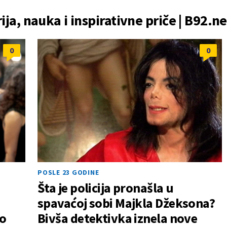
rija, nauka i inspirativne priče | B92.ne
0
0
POSLE 23 GODINE
Šta je policija pronašla u
spavaćoj sobi Majkla Džeksona?
 o
Bivša detektivka iznela nove