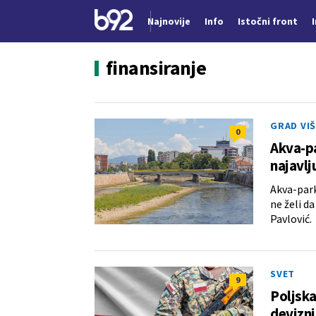
Najnovije
Info
Istočni front
Nova vest
finansiranje
GRAD VIŠ
0
Akva-pa
najavlj
Akva-park
ne želi d
Pavlović.
SVET
9
Poljska
devizni