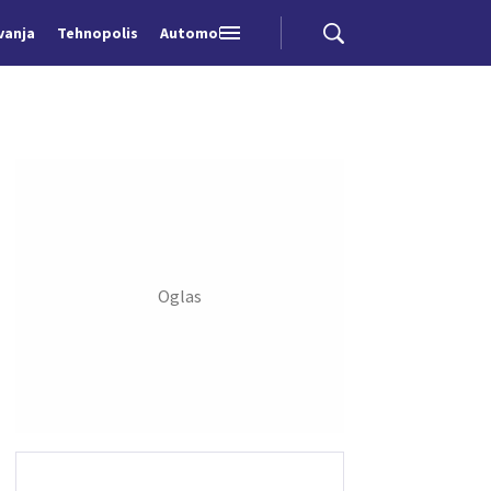
vanja
Tehnopolis
Automobili