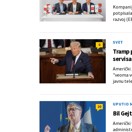
Kompanij
potpisala
razvoj (E
SVET
0
Tramp p
servisa
Američki 
"veoma vo
javnu tel
UPUTIO 
20
Bil Gej
Američki 
administr