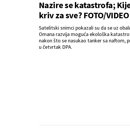
Nazire se katastrofa; Kij
kriv za sve? FOTO/VIDEO
Satelitski snimci pokazali su da se uz obal
Omana razvija moguća ekološka katastro
nakon što se nasukao tanker sa naftom, p
u četvrtak DPA.