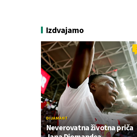
Izdvajamo
DIJAMANT
Neverovatna životna priča
Jana Diomandea