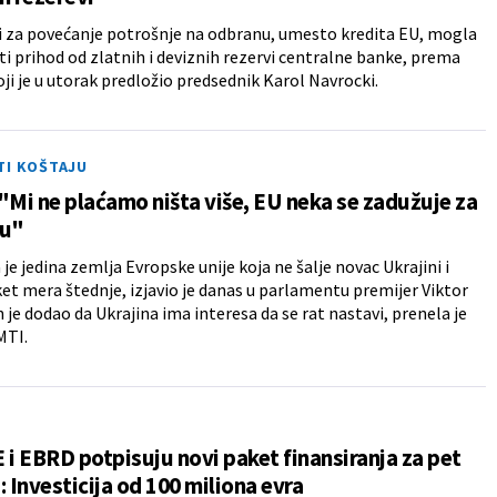
i za povećanje potrošnje na odbranu, umesto kredita EU, mogla
sti prihod od zlatnih i deviznih rezervi centralne banke, prema
ji je u utorak predložio predsednik Karol Navrocki.
TI KOŠTAJU
"Mi ne plaćamo ništa više, EU neka se zadužuje za
nu"
je jedina zemlja Evropske unije koja ne šalje novac Ukrajini i
t mera štednje, izjavio je danas u parlamentu premijer Viktor
 je dodao da Ukrajina ima interesa da se rat nastavi, prenela je
MTI.
 i EBRD potpisuju novi paket finansiranja za pet
: Investicija od 100 miliona evra