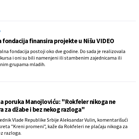
O
 fondacija finansira projekte u Nišu VIDEO
alna fondacija postoji oko dve godine. Do sada je realizovala
nkursa i oni su bili namenjeni ili stambenim zajednicama ili
nim grupama mladih.
A
a poruka Manojloviću: "Rokfeler nikoga ne
ra za džabe i bez nekog razloga"
dnik Vlade Republike Srbije Aleksandar Vulin, komentarišući
kreta "Kreni promeni", kaže da Rokfeleri ne plaćaju nikoga za
ez razloga.