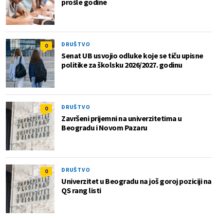
prošle godine
DRUŠTVO
0
Senat UB usvojio odluke koje se tiču upisne
politike za školsku 2026/2027. godinu
DRUŠTVO
0
Završeni prijemni na univerzitetima u
Beogradu i Novom Pazaru
DRUŠTVO
0
Univerzitet u Beogradu na još goroj poziciji na
QS rang listi