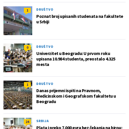
DRUŠTVO
1
Poznat broj upisanih studenata na fakultete
u Srbiji
DRUŠTVO
0
Univerzitet u Beogradu: U prvom roku
upisana 10.984 studenta, preostalo 4.325
mesta
DRUŠTVO
1
Danas prijemni ispiti na Pravnom,
Medicinskom i Geografskom fakultetu u
Beogradu
SRBIJA
24
Plata i preko 7.000 evra bez čekanja na birou: