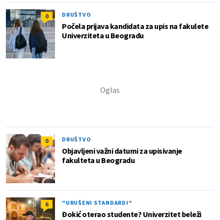
DRUŠTVO
0
Počela prijava kandidata za upis na fakulete
Univerziteta u Beogradu
DRUŠTVO
0
Objavljeni važni datumi za upisivanje
fakulteta u Beogradu
"URUŠENI STANDARDI"
6
Đokić oterao studente? Univerzitet beleži