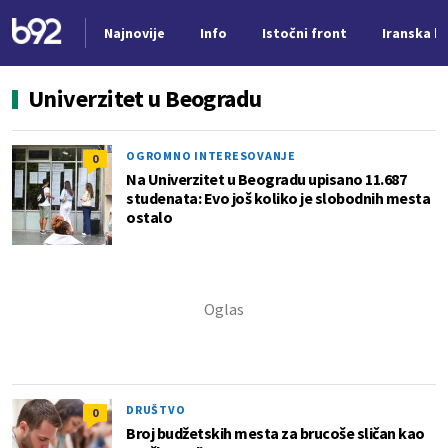
Najnovije
Info
Istočni front
Iranska kr
Nova vest
Univerzitet u Beogradu
OGROMNO INTERESOVANJE
0
Na Univerzitet u Beogradu upisano 11.687
studenata: Evo još koliko je slobodnih mesta
ostalo
DRUŠTVO
0
Broj budžetskih mesta za brucoše sličan kao