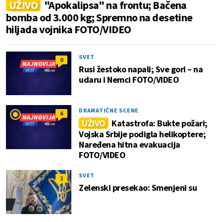
UŽIVO
"Apokalipsa" na frontu; Bačena
bomba od 3.000 kg; Spremno na desetine
hiljada vojnika FOTO/VIDEO
SVET
0
Rusi žestoko napali; Sve gori – na
udaru i Nemci FOTO/VIDEO
DRAMATIČNE SCENE
6
UŽIVO
Katastrofa: Bukte požari;
Vojska Srbije podigla helikoptere;
Naređena hitna evakuacija
FOTO/VIDEO
SVET
1
Zelenski presekao: Smenjeni su