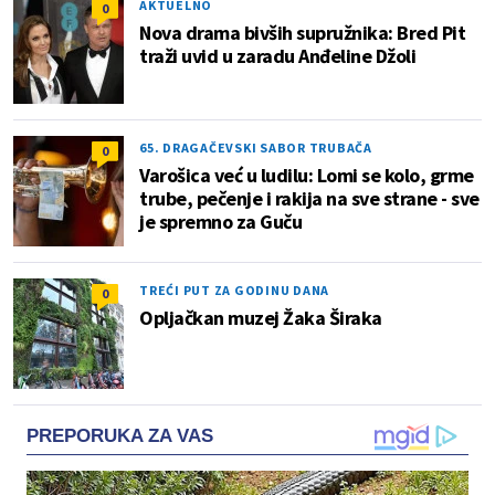
AKTUELNO
0
Nova drama bivših supružnika: Bred Pit
traži uvid u zaradu Anđeline Džoli
65. DRAGAČEVSKI SABOR TRUBAČA
0
Varošica već u ludilu: Lomi se kolo, grme
trube, pečenje i rakija na sve strane - sve
je spremno za Guču
TREĆI PUT ZA GODINU DANA
0
Opljačkan muzej Žaka Širaka
PREPORUKA ZA VAS