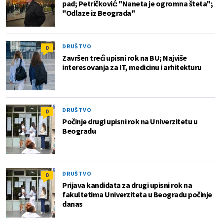
pad; Petričković: "Naneta je ogromna šteta";
"Odlaze iz Beograda"
DRUŠTVO
0
Završen treći upisni rok na BU; Najviše
interesovanja za IT, medicinu i arhitekturu
DRUŠTVO
0
Počinje drugi upisni rok na Univerzitetu u
Beogradu
DRUŠTVO
0
Prijava kandidata za drugi upisni rok na
fakultetima Univerziteta u Beogradu počinje
danas