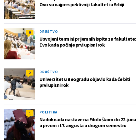
Ovo su najperspektivniji fakulteti u Srbiji
DRUŠTVO
0
Usvojeni termini prijemnih ispita za fakultete:
Evo kada počinje prvi upisni rok
DRUŠTVO
2
Univerzitet u Beogradu objavio kada će biti
prvi upisni rok
POLITIKA
1
Nadoknada nastave na Filološkom do 22. juna
u prvom i 17. avgusta u drugom semestru