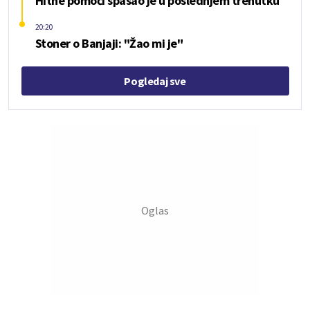
Hitne pomoći spasao je u poslednjem trenutku
20:20
Stoner o Banjaji: "Žao mi je"
Pogledaj sve