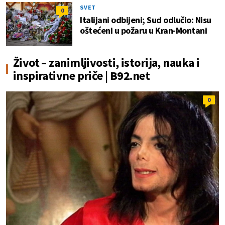
SVET
0
Italijani odbijeni; Sud odlučio: Nisu
oštećeni u požaru u Kran-Montani
Život – zanimljivosti, istorija, nauka i
inspirativne priče | B92.net
0