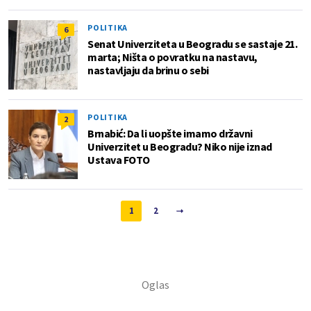
POLITIKA
6
Senat Univerziteta u Beogradu se sastaje 21.
marta; Ništa o povratku na nastavu,
nastavljaju da brinu o sebi
POLITIKA
2
Brnabić: Da li uopšte imamo državni
Univerzitet u Beogradu? Niko nije iznad
Ustava FOTO
1
2