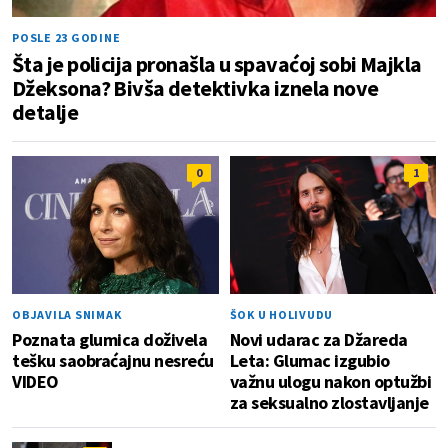
POSLE 23 GODINE
Šta je policija pronašla u spavaćoj sobi Majkla
Džeksona? Bivša detektivka iznela nove
detalje
0
1
OBJAVILA SNIMAK
ŠOK U HOLIVUDU
Poznata glumica doživela
Novi udarac za Džareda
tešku saobraćajnu nesreću
Leta: Glumac izgubio
VIDEO
važnu ulogu nakon optužbi
za seksualno zlostavljanje