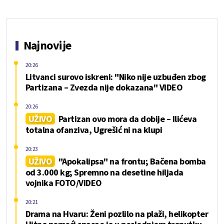
Najnovije
20:26
Litvanci surovo iskreni: "Niko nije uzbuđen zbog
Partizana – Zvezda nije dokazana" VIDEO
20:26
UŽIVO
Partizan ovo mora da dobije – Ilićeva
totalna ofanziva, Ugrešić ni na klupi
20:23
UŽIVO
"Apokalipsa" na frontu; Bačena bomba
od 3.000 kg; Spremno na desetine hiljada
vojnika FOTO/VIDEO
20:21
Drama na Hvaru: Ženi pozlilo na plaži, helikopter