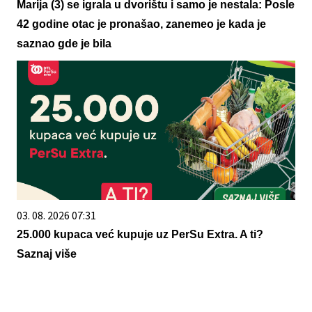
Marija (3) se igrala u dvorištu i samo je nestala: Posle
42 godine otac je pronašao, zanemeo je kada je
saznao gde je bila
03. 08. 2026 07:31
25.000 kupaca već kupuje uz PerSu Extra. A ti?
Saznaj više