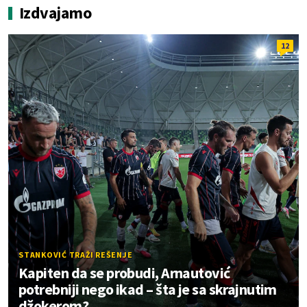
Izdvajamo
12
STANKOVIĆ TRAŽI REŠENJE
Kapiten da se probudi, Arnautović
potrebniji nego ikad – šta je sa skrajnutim
džokerom?