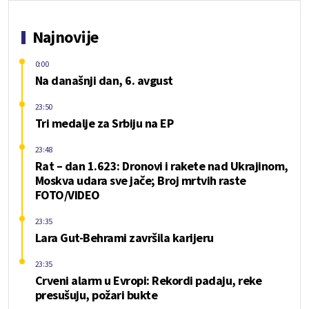
Najnovije
0:00
Na današnji dan, 6. avgust
23:50
Tri medalje za Srbiju na EP
23:48
Rat – dan 1.623: Dronovi i rakete nad Ukrajinom,
Moskva udara sve jače; Broj mrtvih raste
FOTO/VIDEO
23:35
Lara Gut-Behrami završila karijeru
23:35
Crveni alarm u Evropi: Rekordi padaju, reke
presušuju, požari bukte