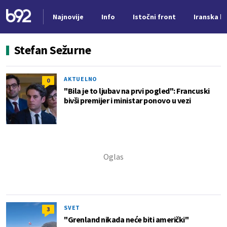
Najnovije
Info
Istočni front
Iranska kr
Nova vest
Stefan Sežurne
AKTUELNO
0
"Bila je to ljubav na prvi pogled": Francuski
bivši premijer i ministar ponovo u vezi
SVET
3
"Grenland nikada neće biti američki"