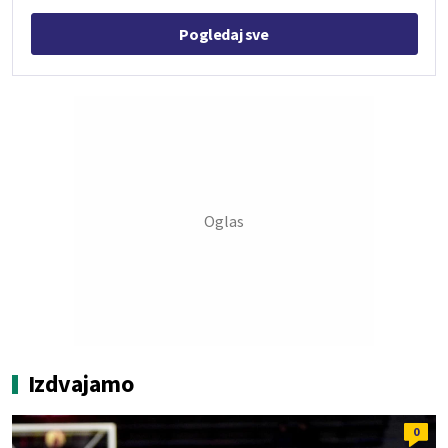
Pogledaj sve
Izdvajamo
0