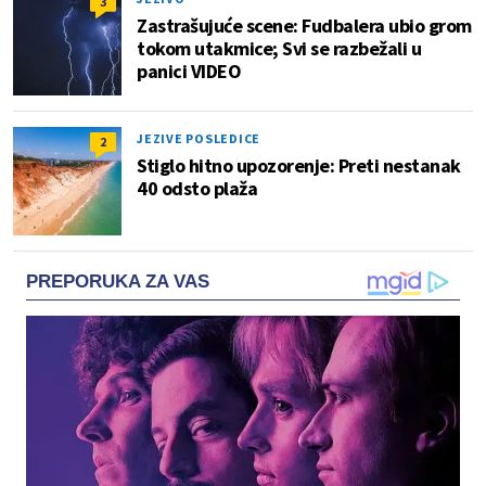
3
Zastrašujuće scene: Fudbalera ubio grom
tokom utakmice; Svi se razbežali u
panici VIDEO
JEZIVE POSLEDICE
2
Stiglo hitno upozorenje: Preti nestanak
40 odsto plaža
PREPORUKA ZA VAS