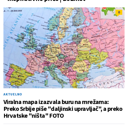
0
AKTUELNO
Viralna mapa izazvala buru na mrežama:
Preko Srbije piše "daljinski upravljač", a preko
Hrvatske "ništa" FOTO