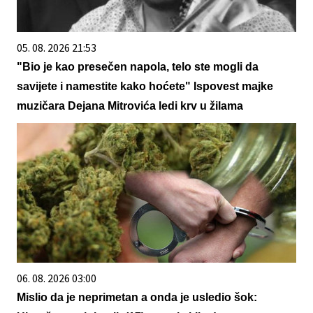
05. 08. 2026 21:53
"Bio je kao presečen napola, telo ste mogli da
savijete i namestite kako hoćete" Ispovest majke
muzičara Dejana Mitrovića ledi krv u žilama
06. 08. 2026 03:00
Mislio da je neprimetan a onda je usledio šok: