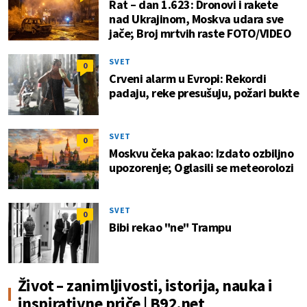
Rat – dan 1.623: Dronovi i rakete
nad Ukrajinom, Moskva udara sve
jače; Broj mrtvih raste FOTO/VIDEO
SVET
0
Crveni alarm u Evropi: Rekordi
padaju, reke presušuju, požari bukte
SVET
0
Moskvu čeka pakao: Izdato ozbiljno
upozorenje; Oglasili se meteorolozi
SVET
0
Bibi rekao "ne" Trampu
Život – zanimljivosti, istorija, nauka i
inspirativne priče | B92.net