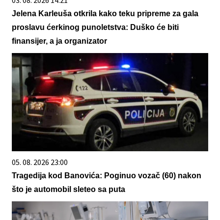
03. 08. 2026 14:21
Jelena Karleuša otkrila kako teku pripreme za gala
proslavu ćerkinog punoletstva: Duško će biti
finansijer, a ja organizator
05. 08. 2026 23:00
Tragedija kod Banovića: Poginuo vozač (60) nakon
što je automobil sleteo sa puta