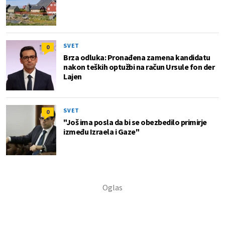
SVET
0
Brza odluka: Pronađena zamena kandidatu
nakon teških optužbi na račun Ursule fon der
Lajen
SVET
0
"Još ima posla da bi se obezbedilo primirje
između Izraela i Gaze"