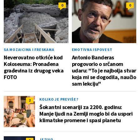
0
0
SA MOZAICIMA I FRESKAMA
EMOTIVNA ISPOVEST
Neverovatno otkriće kod
Antonio Banderas
Koloseuma: Pronađena
progovorio o srčanom
građevina iz drugog veka
udaru: "To je najbolja stvar
FOTO
koja mi se dogodila, naučio
sam lekciju"
KOLIKO JE PREVIŠE?
2
Šokantni scenariji za 2200. godinu:
Manje ljudi na Zemlji moglo bi da uspori
klimatske promene i spasi planetu
JEZIVO