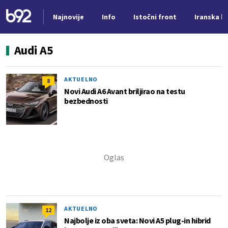
Najnovije
Info
Istočni front
Iranska kr
Nova vest
Audi A5
AKTUELNO
8
Novi Audi A6 Avant briljirao na testu
bezbednosti
AKTUELNO
12
Najbolje iz oba sveta: Novi A5 plug-in hibrid