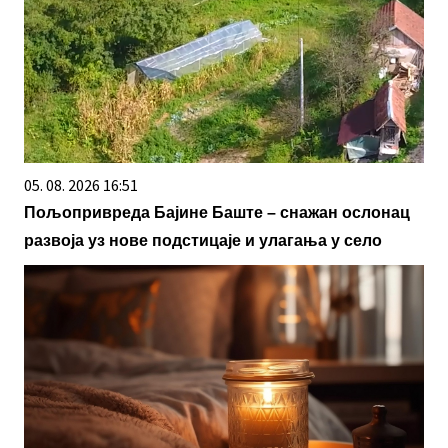
05. 08. 2026 16:51
Пољопривреда Бајине Баште – снажан ослонац
развоја уз нове подстицаје и улагања у село