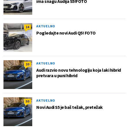
ima snagu Audija S5!FOTO
AKTUELNO
14
Pogledajte novi Audi Q5! FOTO
AKTUELNO
10
Audi razvio novu tehnologiju koja laki hibrid
pretvara u puni hibrid
AKTUELNO
50
Novi Audi S5 je baš težak, pretežak