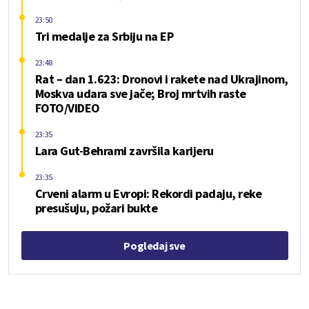
23:50
Tri medalje za Srbiju na EP
23:48
Rat – dan 1.623: Dronovi i rakete nad Ukrajinom,
Moskva udara sve jače; Broj mrtvih raste
FOTO/VIDEO
23:35
Lara Gut-Behrami završila karijeru
23:35
Crveni alarm u Evropi: Rekordi padaju, reke
presušuju, požari bukte
Pogledaj sve