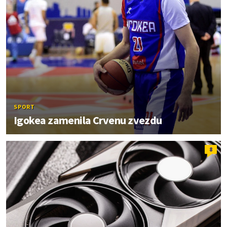
SPORT
Igokea zamenila Crvenu zvezdu
8