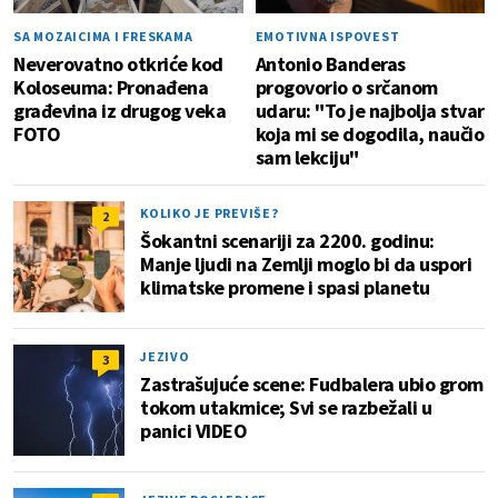
SA MOZAICIMA I FRESKAMA
EMOTIVNA ISPOVEST
Neverovatno otkriće kod
Antonio Banderas
Koloseuma: Pronađena
progovorio o srčanom
građevina iz drugog veka
udaru: "To je najbolja stvar
FOTO
koja mi se dogodila, naučio
sam lekciju"
KOLIKO JE PREVIŠE?
2
Šokantni scenariji za 2200. godinu:
Manje ljudi na Zemlji moglo bi da uspori
klimatske promene i spasi planetu
JEZIVO
3
Zastrašujuće scene: Fudbalera ubio grom
tokom utakmice; Svi se razbežali u
panici VIDEO