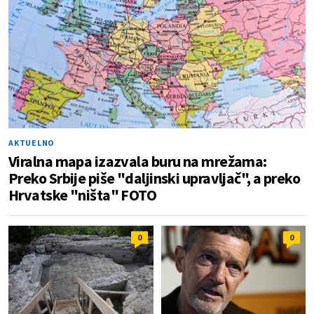
AKTUELNO
Viralna mapa izazvala buru na mrežama:
Preko Srbije piše "daljinski upravljač", a preko
Hrvatske "ništa" FOTO
0
0