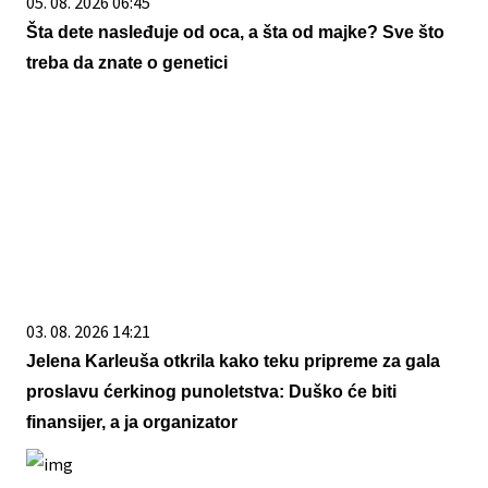
05. 08. 2026 06:45
Šta dete nasleđuje od oca, a šta od majke? Sve što
treba da znate o genetici
03. 08. 2026 14:21
Jelena Karleuša otkrila kako teku pripreme za gala
proslavu ćerkinog punoletstva: Duško će biti
finansijer, a ja organizator