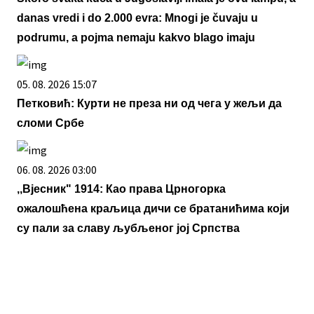
danas vredi i do 2.000 evra: Mnogi je čuvaju u
podrumu, a pojma nemaju kakvo blago imaju
05. 08. 2026 15:07
Петковић: Курти не преза ни од чега у жељи да
сломи Србе
06. 08. 2026 03:00
,,Вјесник" 1914: Као права Црногорка
ожалошћена краљица дичи се братанићима који
су пали за славу љубљеног јој Српства