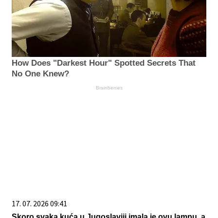
How Does "Darkest Hour" Spotted Secrets That
No One Knew?
Brainberries
17. 07. 2026 09:41
Skoro svaka kuća u Jugoslaviji imala je ovu lampu, a