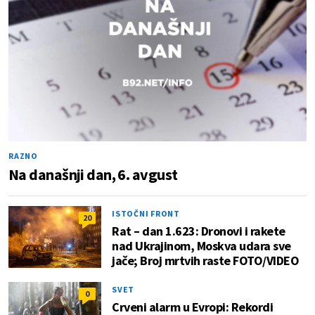
RAZNO
Na današnji dan, 6. avgust
ISTOČNI FRONT
20
Rat – dan 1.623: Dronovi i rakete
nad Ukrajinom, Moskva udara sve
jače; Broj mrtvih raste FOTO/VIDEO
SVET
0
Crveni alarm u Evropi: Rekordi