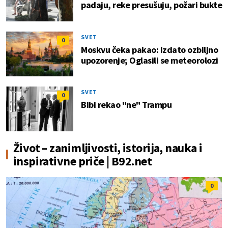
padaju, reke presušuju, požari bukte
SVET
0
Moskvu čeka pakao: Izdato ozbiljno
upozorenje; Oglasili se meteorolozi
SVET
0
Bibi rekao "ne" Trampu
Život – zanimljivosti, istorija, nauka i
inspirativne priče | B92.net
0