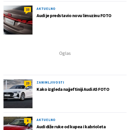
AKTUELNO
33
Audi je predstavio novu limuzinu FOTO
ZANIMLJIVOSTI
23
Kako izgleda najjeftiniji Audi A5 FOTO
AKTUELNO
8
Audi diže ruke od kupea i kabrioleta