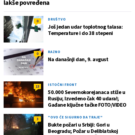
lakše povređena
DRUŠTVO
0
Još jedan udar toplotnog talasa:
Temperature i do 38 stepeni
RAZNO
0
Na današnji dan, 9. avgust
ISTOČNI FRONT
13
50.000 Severnokorejanaca stiže u
Rusiju; Izvedeno čak 40 udara!;
Gađane ključne tačke FOTO/VIDEO
"OVO ĆE SIGURNO DA TRAJE"
3
Bukte požari u Srbiji: Gori u
Beogradu; Požar u Deliblatskoj