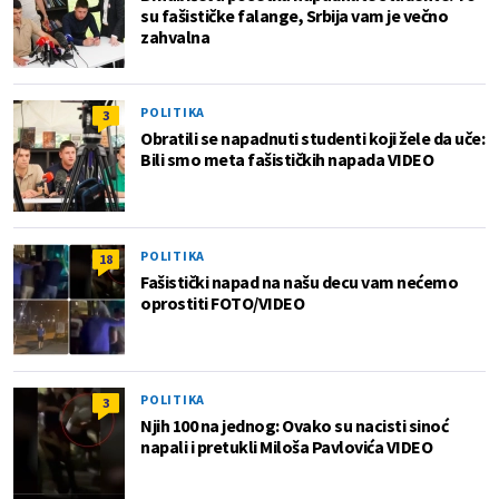
su fašističke falange, Srbija vam je večno
zahvalna
POLITIKA
3
Obratili se napadnuti studenti koji žele da uče:
Bili smo meta fašističkih napada VIDEO
POLITIKA
18
Fašistički napad na našu decu vam nećemo
oprostiti FOTO/VIDEO
POLITIKA
3
Njih 100 na jednog: Ovako su nacisti sinoć
napali i pretukli Miloša Pavlovića VIDEO