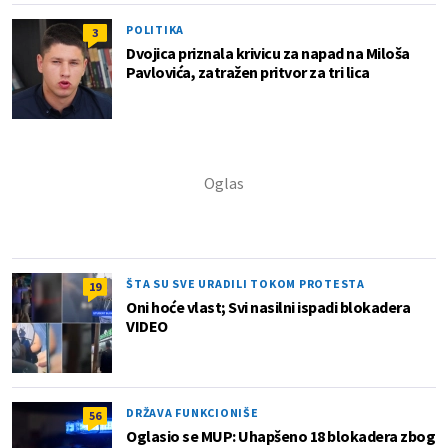
POLITIKA
3
Dvojica priznala krivicu za napad na Miloša
Pavlovića, zatražen pritvor za tri lica
ŠTA SU SVE URADILI TOKOM PROTESTA
19
Oni hoće vlast; Svi nasilni ispadi blokadera
VIDEO
DRŽAVA FUNKCIONIŠE
56
Oglasio se MUP: Uhapšeno 18 blokadera zbog