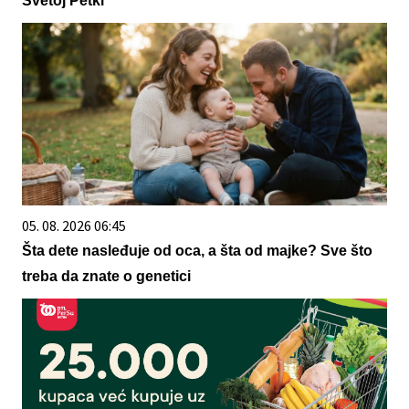
Svetoj Petki
05. 08. 2026 06:45
Šta dete nasleđuje od oca, a šta od majke? Sve što
treba da znate o genetici