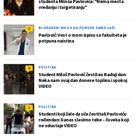
studenta Miloša Pavlovića: "Nema mesta
vređanju i targetiranju"
BLOKADERI MOGU DA PONUDE SAMO LAŽI
3
Pavlović: Vest o mom ispisu sa fakulteta je
potpuna neistina
POLITIKA
0
Student Miloš Pavlović čestitao Badnji dan:
Neka nam ovaj dan donese toplinu i spokoj
VIDEO
POLITIKA
2
Studenti koji žele da uče čestitali Pavloviću
rođendan: Danas slavimo tebe – čoveka koji
ne odustaje VIDEO