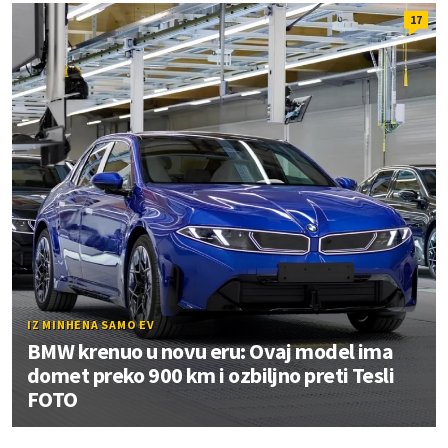
17
IZ MINHENA SAMO EV
BMW krenuo u novu eru: Ovaj model ima
domet preko 900 km i ozbiljno preti Tesli
FOTO