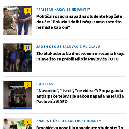
"FAŠIZAM KAKAV SE NE PAMTI"
9
Političari osudili napad na studente koji žele
da uče: "Pokušali da ih linčuju samo zato što
ne misle kao oni"
ŽAO IM ŠTO JE SAČUVAO ŽIVU GLAVU
11
Zlo blokadera: Na društvenim mrežama likuju
i slave što su prebili Miloša Pavlovića FOTO
POLITIKA
0
"Navodno", "tvrdi", "ne vidi se": Propaganda
antisrpske televizije nakon napada na Miloša
Pavlovića VIDEO
"NACISTIČKE BLOKADERSKE HORDE"
7
Brnabićeva posetila napadnute studente: To