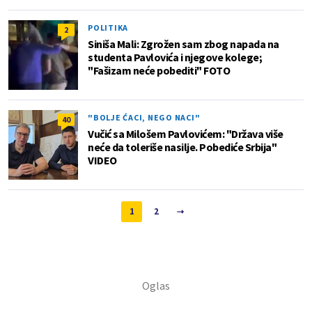
POLITIKA
2
Siniša Mali: Zgrožen sam zbog napada na
studenta Pavlovića i njegove kolege;
"Fašizam neće pobediti" FOTO
"BOLJE ĆACI, NEGO NACI"
40
Vučić sa Milošem Pavlovićem: "Država više
neće da toleriše nasilje. Pobediće Srbija"
VIDEO
1
2