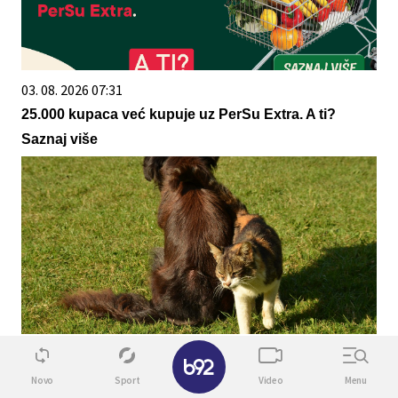
03. 08. 2026 07:31
25.000 kupaca već kupuje uz PerSu Extra. A ti?
Saznaj više
✕
08. 08. 2026 22:00
Један љубимац или више њих? Како ускладити
Novo
Sport
Video
Menu