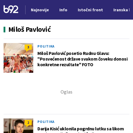
Najnovije
Info
Istočni front
Iranska kr
Nova vest
Miloš Pavlović
POLITIKA
3
Miloš Pavlović posetio Rudnu Glavu:
"Posvećenost države svakom čoveku donosi
konkretne rezultate" FOTO
POLITIKA
2
Darija Kisić uklonila pogrdnu lutku sa likom