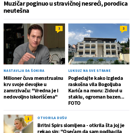
Muzičar poginuo u stravičnoj nesreći, porodica
neutešna
3
3
NASTAVLJA DA ŠOKIRA
LUKSUZ NA SVE STRANE
Milioner čuva menstrualnu
Pogledajte kako izgleda
krv svoje devojke u
raskošna vila Bogoljuba
zamrzivaču: "Vredna je i
Karića na moru: Zidovi u
nedovoljno iskorišćena"
staklu, ogroman bazen...
FOTO
OTVORILA DUŠU
1
Britni Spirs slomljena - otkrila šta joj je
rekao sin: "Osećam da sam podbacila