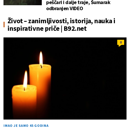
peščari i dalje traje, Šumarak
odbranjen VIDEO
Život – zanimljivosti, istorija, nauka i
inspirativne priče | B92.net
0
IMAO JE SAMO 45 GODINA