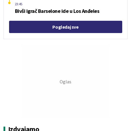
23:45
Bivši igrač Barselone ide u Los Anđeles
Pogledaj sve
Izdvajamo