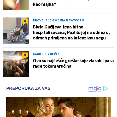
kao majka"
PROVELA 17 GODINA U ZATVORU
0
Bivša Gučijeva žena hitno
hospitalizovana; Pozlilo joj na odmoru,
odmah primljena na intenzivnu negu
KAKO IH IZBEĆI?
0
Ovo su najčešće greške koje vlasnici pasa
rade tokom vrućina
PREPORUKA ZA VAS