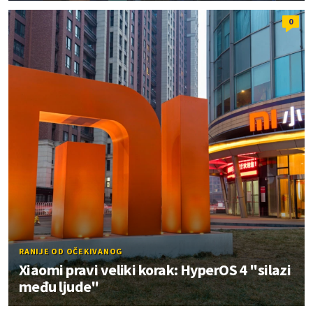
0
RANIJE OD OČEKIVANOG
Xiaomi pravi veliki korak: HyperOS 4 "silazi
među ljude"