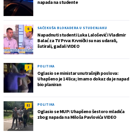
napada na studente
SAČEKUŠA BLOKADERA U STUDENJAKU
6
Napadnuti studenti Luka Lalošević i Vladimir
Balać za TV Prva: Krvnički su nas udarali,
šutirali, gađali VIDEO
POLITIKA
2
Oglasio se ministar unutrašnjih poslova:
Uhapšeno je 14 lica; Imamo dokaz da je napad
bio planiran
POLITIKA
82
Oglasio se MUP: Uhapšeno šestoro mladića
zbog napada na Miloša Pavlovića VIDEO