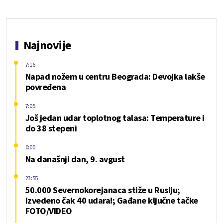
Najnovije
7:16
Napad nožem u centru Beograda: Devojka lakše
povređena
7:05
Još jedan udar toplotnog talasa: Temperature i
do 38 stepeni
0:00
Na današnji dan, 9. avgust
23:55
50.000 Severnokorejanaca stiže u Rusiju;
Izvedeno čak 40 udara!; Gađane ključne tačke
FOTO/VIDEO