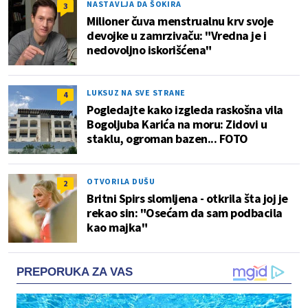
NASTAVLJA DA ŠOKIRA
3
Milioner čuva menstrualnu krv svoje
devojke u zamrzivaču: "Vredna je i
nedovoljno iskorišćena"
LUKSUZ NA SVE STRANE
4
Pogledajte kako izgleda raskošna vila
Bogoljuba Karića na moru: Zidovi u
staklu, ogroman bazen... FOTO
OTVORILA DUŠU
2
Britni Spirs slomljena - otkrila šta joj je
rekao sin: "Osećam da sam podbacila
kao majka"
PREPORUKA ZA VAS