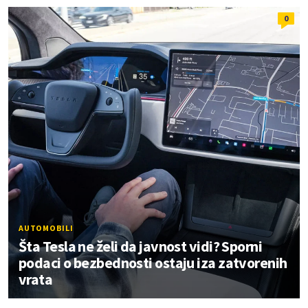
0
AUTOMOBILI
Šta Tesla ne želi da javnost vidi? Sporni
podaci o bezbednosti ostaju iza zatvorenih
vrata