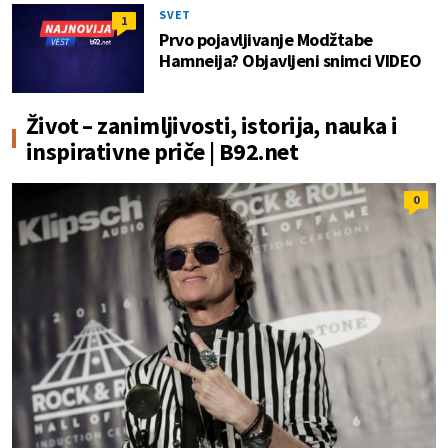
SVET
1
Prvo pojavljivanje Modžtabe
Hamneija? Objavljeni snimci VIDEO
Život – zanimljivosti, istorija, nauka i
inspirativne priče | B92.net
0