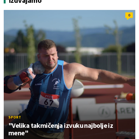
Izdvajamo
0
SPORT
"Velika takmičenja izvuku najbolje iz
mene"