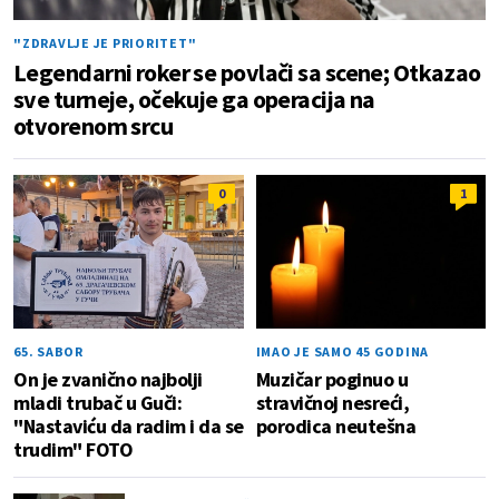
"ZDRAVLJE JE PRIORITET"
Legendarni roker se povlači sa scene; Otkazao
sve turneje, očekuje ga operacija na
otvorenom srcu
0
1
65. SABOR
IMAO JE SAMO 45 GODINA
On je zvanično najbolji
Muzičar poginuo u
mladi trubač u Guči:
stravičnoj nesreći,
"Nastaviću da radim i da se
porodica neutešna
trudim" FOTO