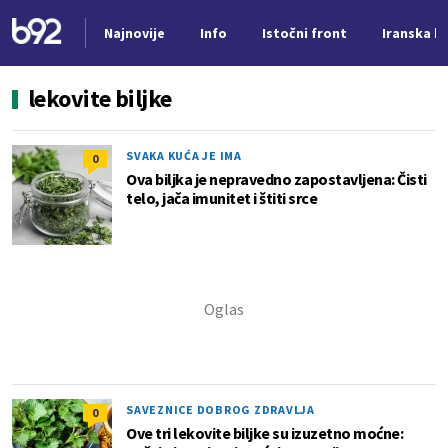
Najnovije
Info
Istočni front
Iranska kr
Nova vest
lekovite biljke
SVAKA KUĆA JE IMA
0
Ova biljka je nepravedno zapostavljena: Čisti
telo, jača imunitet i štiti srce
SAVEZNICE DOBROG ZDRAVLJA
0
Ove tri lekovite biljke su izuzetno moćne: