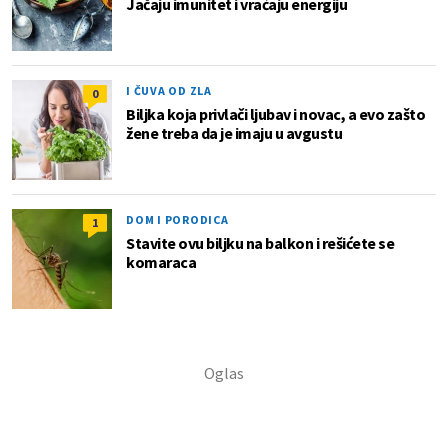
Jačaju imunitet i vraćaju energiju
I ČUVA OD ZLA
0
Biljka koja privlači ljubav i novac, a evo zašto
žene treba da je imaju u avgustu
DOM I PORODICA
1
Stavite ovu biljku na balkon i rešićete se
komaraca