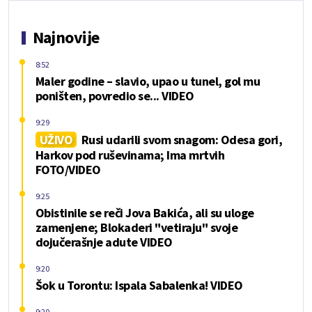
Najnovije
8:52
Maler godine – slavio, upao u tunel, gol mu
poništen, povredio se... VIDEO
9:29
UŽIVO
Rusi udarili svom snagom: Odesa gori,
Harkov pod ruševinama; Ima mrtvih
FOTO/VIDEO
9:25
Obistinile se reči Jova Bakića, ali su uloge
zamenjene; Blokaderi "vetiraju" svoje
dojučerašnje adute VIDEO
9:20
Šok u Torontu: Ispala Sabalenka! VIDEO
9:20