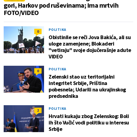
gori, Harkov pod ruševinama; Ima mrtvih
FOTO/VIDEO
POLITIKA
0
Obistinile se reči Jova Bakića, ali su
uloge zamenjene; Blokaderi
"vetiraju" svoje dojučerašnje adute
VIDEO
POLITIKA
0
Zelenski stao uz teritorijalni
integritet Srbije, Priština
pobesnela; Udarili na ukrajinskog
predsednika
POLITIKA
2
Hrvati kukaju zbog Zelenskog: Boli
ih što Vučić vodi politiku u interesu
Srbije