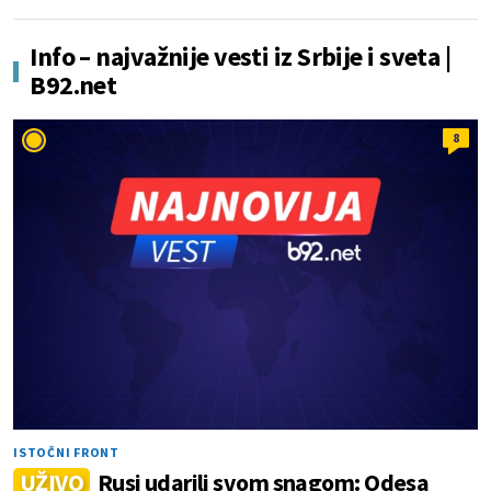
Info – najvažnije vesti iz Srbije i sveta |
B92.net
8
ISTOČNI FRONT
UŽIVO
Rusi udarili svom snagom: Odesa