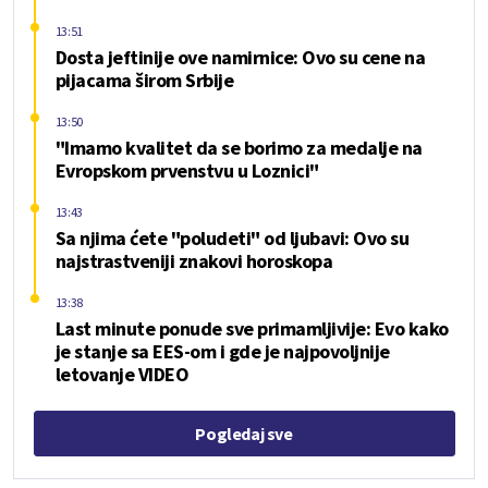
13:51
Dosta jeftinije ove namirnice: Ovo su cene na
pijacama širom Srbije
13:50
"Imamo kvalitet da se borimo za medalje na
Evropskom prvenstvu u Loznici"
13:43
Sa njima ćete "poludeti" od ljubavi: Ovo su
najstrastveniji znakovi horoskopa
13:38
Last minute ponude sve primamljivije: Evo kako
je stanje sa EES-om i gde je najpovoljnije
letovanje VIDEO
Pogledaj sve