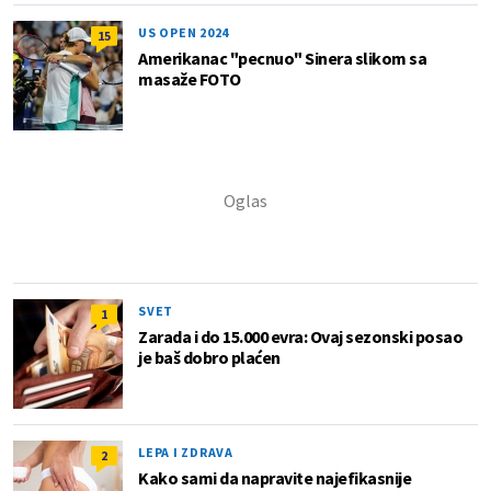
US OPEN 2024
15
Amerikanac "pecnuo" Sinera slikom sa
masaže FOTO
SVET
1
Zarada i do 15.000 evra: Ovaj sezonski posao
je baš dobro plaćen
LEPA I ZDRAVA
2
Kako sami da napravite najefikasnije