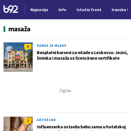
Najnovije
Info
Istočni front
Iranska kr
Nova vest
masaža
ŠANSA ZA MLADE
0
Besplatni kursevi za mlade u Leskovcu: Jezici,
šminka i masaža uz licencirane sertifikate
AKTUELNO
2
Influenserka ostavila bebu samu u hotelskoj