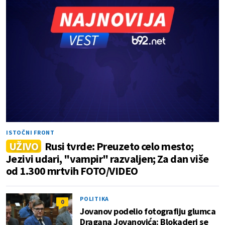
ISTOČNI FRONT
UŽIVO
Rusi tvrde: Preuzeto celo mesto;
Jezivi udari, "vampir" razvaljen; Za dan više
od 1.300 mrtvih FOTO/VIDEO
POLITIKA
0
Jovanov podelio fotografiju glumca
Dragana Jovanovića: Blokaderi se