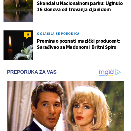
Skandal u Nacionalnom parku: Uginulo
16 slonova od trovanja cijanidom
OGLASILA SE PORODICA
0
Preminuo poznati muzički producent:
Sarađivao sa Madonom i Britni Spirs
PREPORUKA ZA VAS