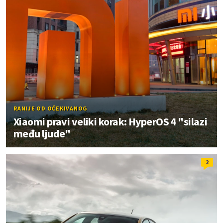
RANIJE OD OČEKIVANOG
Xiaomi pravi veliki korak: HyperOS 4 "silazi
među ljude"
2