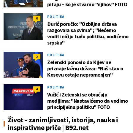
pitaju – ko je stvarno "njihov" FOTO
POLITIKA
0
Đurić poručio: "Ozbiljna država
razgovara sa svima"; "Nećemo
voditi ničiju tuđu politiku, vodićemo
srpsku"
POLITIKA
2
Zelenski ponovio da Kijev ne
priznaje lažnu državu: "Naš stav o
Kosovu ostaje nepromenjen"
POLITIKA
4
Vučić i Zelenski se obraćaju
medijima: "Nastavićemo da vodimo
principijelnu politiku" FOTO
Život – zanimljivosti, istorija, nauka i
inspirativne priče | B92.net