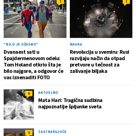
1
1
"BILO JE UŽASNO"
NAUKA
Dvanaest sati u
Revolucija u svemiru: Rusi
Spajdermenovom odelu:
razvijaju način da otpad
Tom Holand otkrio šta je
pretvore u tečnost za
bilo najgore, a odgovor će
zalivanje biljaka
vas iznenaditi FOTO
AKTUELNO
0
Mata Hari: Tragična sudbina
najpoznatije špijunke sveta
ZASTRAŠUJUĆE
0