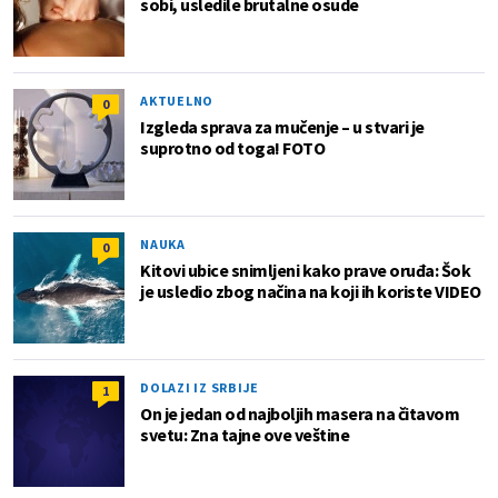
sobi, usledile brutalne osude
AKTUELNO
0
Izgleda sprava za mučenje – u stvari je
suprotno od toga! FOTO
NAUKA
0
Kitovi ubice snimljeni kako prave oruđa: Šok
je usledio zbog načina na koji ih koriste VIDEO
DOLAZI IZ SRBIJE
1
On je jedan od najboljih masera na čitavom
svetu: Zna tajne ove veštine