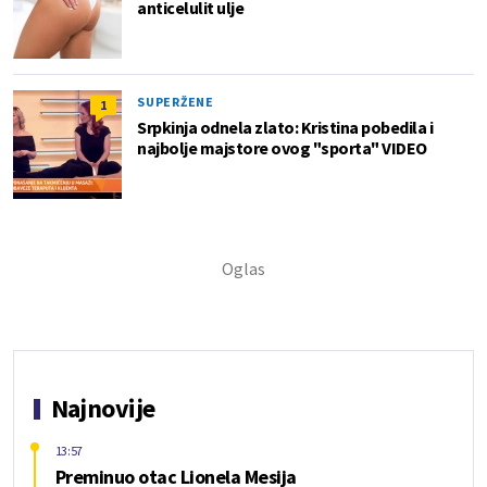
anticelulit ulje
SUPERŽENE
1
Srpkinja odnela zlato: Kristina pobedila i
najbolje majstore ovog "sporta" VIDEO
Najnovije
13:57
Preminuo otac Lionela Mesija