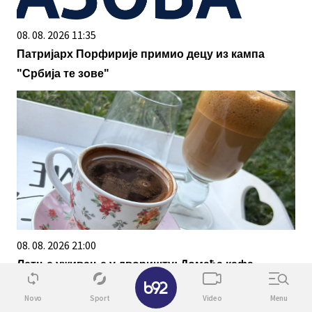
08. 08. 2026 11:35
Патријарх Порфирије примио децу из кампа
"Србија те зове"
08. 08. 2026 21:00
Летње уживање у дворишту: Домаћа кафа,
✕
хладан нес или кафа са млеком – шта ви бирате?
Novo
Sport
Video
Menu