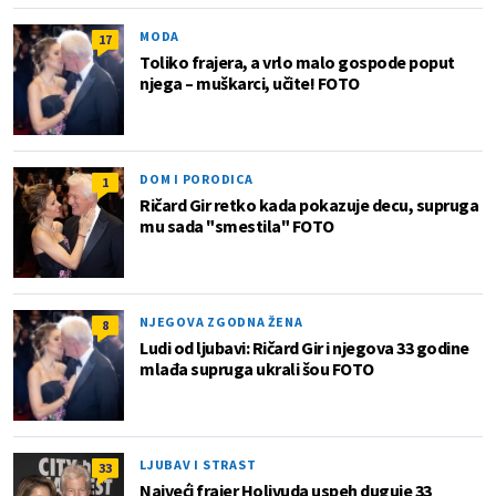
MODA
17
Toliko frajera, a vrlo malo gospode poput
njega – muškarci, učite! FOTO
DOM I PORODICA
1
Ričard Gir retko kada pokazuje decu, supruga
mu sada "smestila" FOTO
NJEGOVA ZGODNA ŽENA
8
Ludi od ljubavi: Ričard Gir i njegova 33 godine
mlađa supruga ukrali šou FOTO
LJUBAV I STRAST
33
Najveći frajer Holivuda uspeh duguje 33