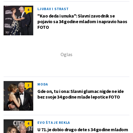
LJUBAV I STRAST
4
"Kao deda i unuka": Slavni zavodnik se
pojavio sa 34 godine mlađom i napravio haos
FOTO
MODA
2
Gde on, tu i ona: Slavni glumac nigde ne ide
bez svoje 34 godine mlađe lepotice FOTO
EVO ŠTA JE REKLA
4
U 71. je dobio drugo dete s 34 godine mlađom