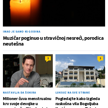
IMAO JE SAMO 45 GODINA
Muzičar poginuo u stravičnoj nesreći, porodica
neutešna
3
3
NASTAVLJA DA ŠOKIRA
LUKSUZ NA SVE STRANE
Milioner čuva menstrualnu
Pogledajte kako izgleda
krv svoje devojke u
raskošna vila Bogoljuba