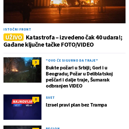
ISTOČNI FRONT
UŽIVO
Katastrofa – izvedeno čak 40 udara!;
Gađane ključne tačke FOTO/VIDEO
"OVO ĆE SIGURNO DA TRAJE"
3
Bukte požari u Srbiji; Gori i u
Beogradu; Požar u Deliblatskoj
peščari i dalje traje, Šumarak
odbranjen VIDEO
SVET
0
Izrael pravi plan bez Trampa
REGION