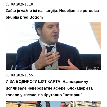
08. 08. 2026 16:10
Zašto je važno ići na liturgiju: Nedeljom se porodica
okuplja pred Bogom
08. 08. 2026 16:55
И ЗА БОДИРОГУ ШУТ КАРТА: На површину
испливале невероватне афере, блокадери га
ковали у звезде, па брутално "ветиран"