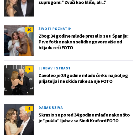
suprugom: "Zvuči kao kliše, ali..."
ŽIVOTI POZNATIH
10
Zbog 34 godine mlađe preselio se u Španiju:
Prve fotke nakon selidbe govore više od
hiljadu reči FOTO
LJUBAV I STRAST
1
Zavoleo je 34 godine mlađu ćerku najboljeg
prijatelja i ne skida ruke sa nje FOTO
DANAS UŽIVA
4
Skrasio se pored 34 godine mlađe nakon što
je "pukla" ljubav sa Sindi Kraford FOTO