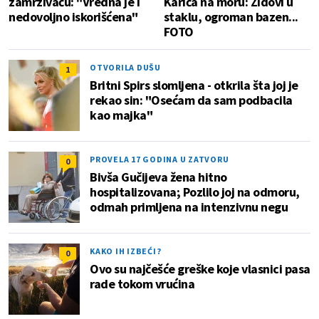
zamrzivaču: "Vredna je i
Karića na moru: Zidovi u
nedovoljno iskorišćena"
staklu, ogroman bazen...
FOTO
OTVORILA DUŠU
1
Britni Spirs slomljena - otkrila šta joj je
rekao sin: "Osećam da sam podbacila
kao majka"
PROVELA 17 GODINA U ZATVORU
0
Bivša Gučijeva žena hitno
hospitalizovana; Pozlilo joj na odmoru,
odmah primljena na intenzivnu negu
KAKO IH IZBEĆI?
0
Ovo su najčešće greške koje vlasnici pasa
rade tokom vrućina