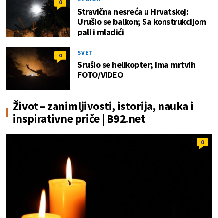
0
Stravična nesreća u Hrvatskoj:
Urušio se balkon; Sa konstrukcijom
pali i mladići
SVET
0
Srušio se helikopter; Ima mrtvih
FOTO/VIDEO
Život – zanimljivosti, istorija, nauka i
inspirativne priče | B92.net
0