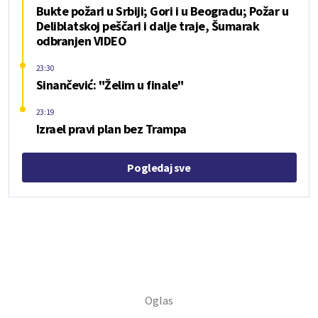
Bukte požari u Srbiji; Gori i u Beogradu; Požar u
Deliblatskoj peščari i dalje traje, Šumarak
odbranjen VIDEO
23:30
Sinančević: "Želim u finale"
23:19
Izrael pravi plan bez Trampa
Pogledaj sve