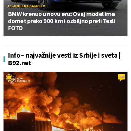
IZ MINHENA SAMO EV
BMW krenuo u novu eru: Ovaj model ima
domet preko 900 km i ozbiljno preti Tesli
FOTO
Info – najvažnije vesti iz Srbije i sveta |
B92.net
13