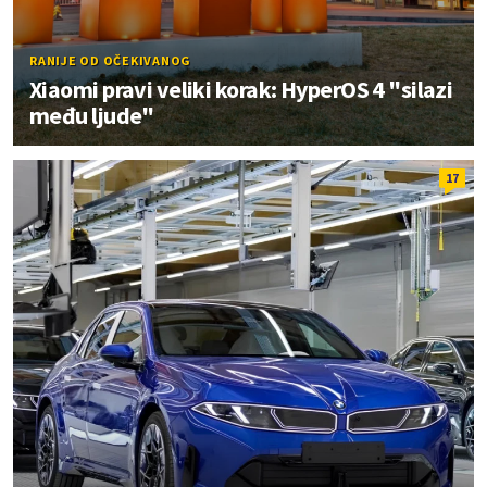
RANIJE OD OČEKIVANOG
Xiaomi pravi veliki korak: HyperOS 4 "silazi
među ljude"
17