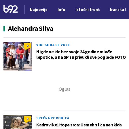
Najnovije
Info
Istočni front
Iranska kr
Nova vest
Alehandra Silva
VIDI SE DA SE VOLE
0
Nigde ne ide bez svoje 34 godine mlađe
lepotice, a na SP su privukli sve poglede FOTO
SREĆNA PORODICA
0
Kadrovi koji tope srca: Osmeh s lica ne skida