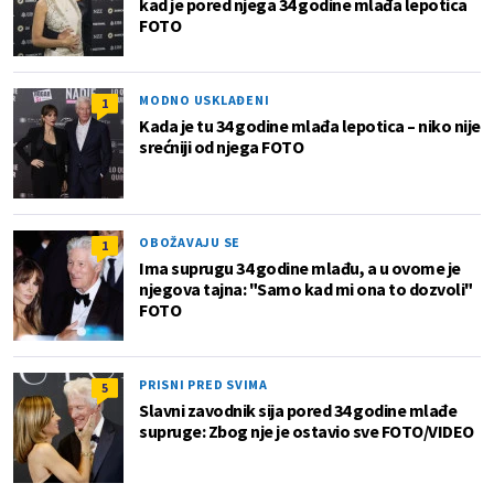
kad je pored njega 34 godine mlađa lepotica
FOTO
MODNO USKLAĐENI
1
Kada je tu 34 godine mlađa lepotica – niko nije
srećniji od njega FOTO
OBOŽAVAJU SE
1
Ima suprugu 34 godine mlađu, a u ovome je
njegova tajna: "Samo kad mi ona to dozvoli"
FOTO
PRISNI PRED SVIMA
5
Slavni zavodnik sija pored 34 godine mlađe
supruge: Zbog nje je ostavio sve FOTO/VIDEO