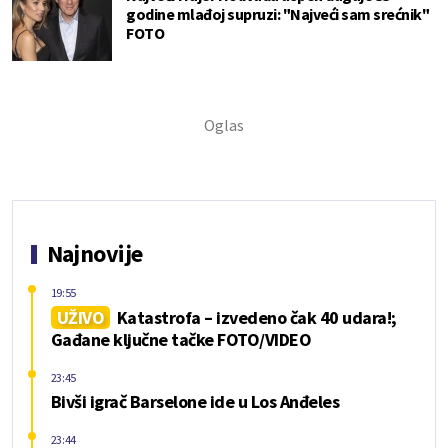
godine mlađoj supruzi: "Najveći sam srećnik"
FOTO
Najnovije
19:55
UŽIVO
Katastrofa – izvedeno čak 40 udara!;
Gađane ključne tačke FOTO/VIDEO
23:45
Bivši igrač Barselone ide u Los Anđeles
23:44