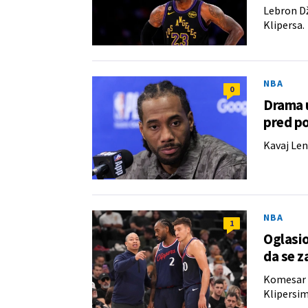
Lebron Dž
Klipersa.
NBA
0
Drama u
pred p
Kavaj Len
NBA
1
Oglasio
da se z
Komesar N
Klipersim