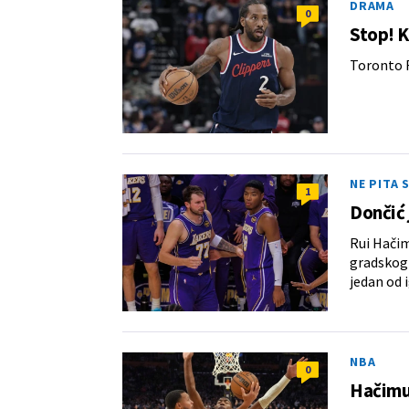
DRAMA
0
Stop! K
Toronto R
NE PITA 
1
Dončić 
Rui Hačim
gradskog 
jedan od i
NBA
0
Hačimu