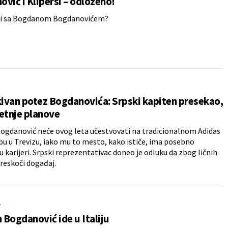
vić i Klipersi – odloženo!
iti sa Bogdanom Bogdanovićem?
ivan potez Bogdanovića: Srpski kapiten presekao,
etnje planove
gdanović neće ovog leta učestvovati na tradicionalnom Adidas
 u Trevizu, iako mu to mesto, kako ističe, ima posebno
u karijeri. Srpski reprezentativac doneo je odluku da zbog ličnih
reskoči događaj.
A
Bogdanović ide u Italiju