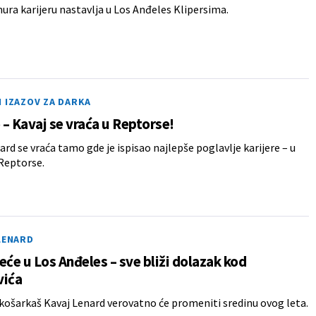
ura karijeru nastavlja u Los Anđeles Klipersima.
 IZAZOV ZA DARKA
– Kavaj se vraća u Reptorse!
ard se vraća tamo gde je ispisao najlepše poglavlje karijere – u
Reptorse.
LENARD
eće u Los Anđeles – sve bliži dolazak kod
vića
košarkaš Kavaj Lenard verovatno će promeniti sredinu ovog leta.