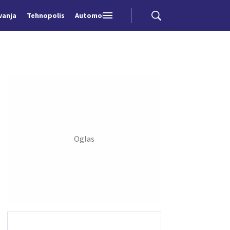
vanja
Tehnopolis
Automobili