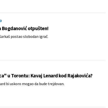
O
 Bogdanović otpušten!
šarkaš postao slobodan igrač.
a" u Torontu: Kavaj Lenard kod Rajakovića?
ard bi uskoro mogao da bude trejdovan.