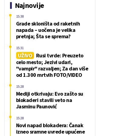
Najnovije
15:38
Grade skloništa od raketnih
napada – uočena je velika
pretnja; Šta se sprema?
15:31
UŽIVO
Rusi tvrde: Preuzeto
celo mesto; Jezivi udari,
"vampir" razvaljen; Za dan više
od 1.300 mrtvih FOTO/VIDEO
15:28
Mediji otkrivaju: Evo zašto su
blokaderi stavili veto na
Jasminu Paunović
15:28
Novi napad blokadera: Čanak
izneo sramne uvrede upućene