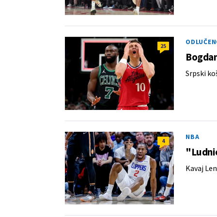
ODLUČEN
25
Bogdan
Srpski ko
NBA
4
"Ludnic
Kavaj Len