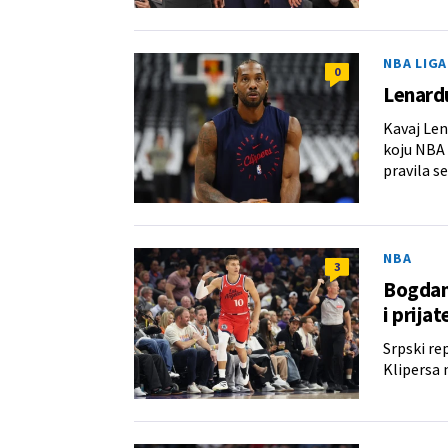
NBA LIGA
0
Lenardu
Kavaj Le
koju NBA 
pravila s
NBA
3
Bogdan
i prija
Srpski re
Klipersa 