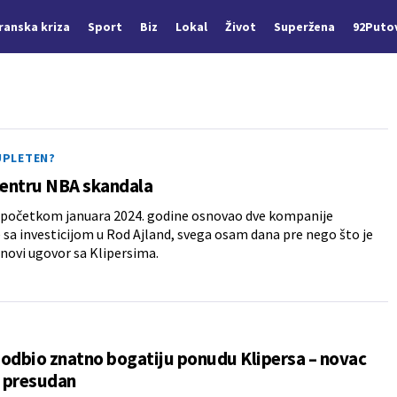
Iranska kriza
Sport
Biz
Lokal
Život
Superžena
92Puto
 UPLETEN?
centru NBA skandala
e početkom januara 2024. godine osnovao dve kompanije
sa investicijom u Rod Ajland, svega osam dana pre nego što je
novi ugovor sa Klipersima.
odbio znatno bogatiju ponudu Klipersa – novac
o presudan