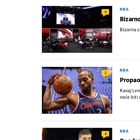
NBA
0
Bizarno
Bizarna s
NBA
2
Propao 
Kavaj Len
neće biti 
NBA
4