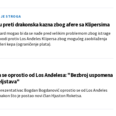
 JE STROGA
 preti drakonska kazna zbog afere sa Klipersima
nard mogao bi da se nađe pred velikim problemom zbog istrage
vodi protiv Los Anđeles Klipersa zbog mogućeg zaobilaženja
eleri kepa (ograničenje plata).
 se oprostio od Los Anđelesa: "Bezbroj uspomena
teljstava"
prezentativac Bogdan Bogdanović oprostio se od Los Anđeles
nakon što je postao novi član Hjuston Roketsa.