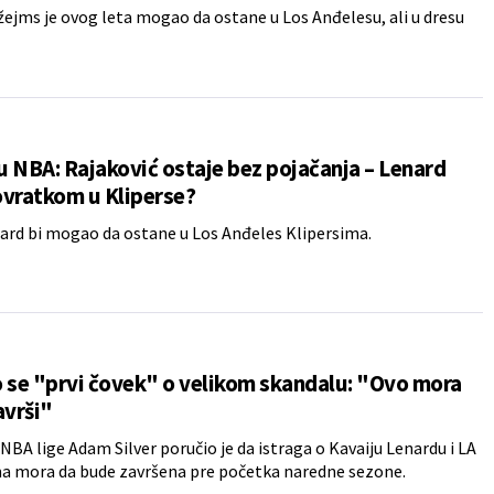
ejms je ovog leta mogao da ostane u Los Anđelesu, ali u dresu
 NBA: Rajaković ostaje bez pojačanja – Lenard
ovratkom u Kliperse?
ard bi mogao da ostane u Los Anđeles Klipersima.
 se "prvi čovek" o velikom skandalu: "Ovo mora
avrši"
BA lige Adam Silver poručio je da istraga o Kavaiju Lenardu i LA
a mora da bude završena pre početka naredne sezone.