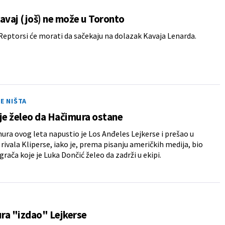
avaj (još) ne može u Toronto
eptorsi će morati da sačekaju na dolazak Kavaja Lenarda.
SE NIŠTA
je želeo da Hačimura ostane
ura ovog leta napustio je Los Anđeles Lejkerse i prešao u
rivala Kliperse, iako je, prema pisanju američkih medija, bio
grača koje je Luka Dončić želeo da zadrži u ekipi.
ra "izdao" Lejkerse