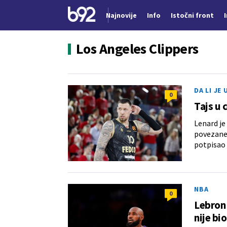
Najnovije
Info
Istočni front
Nova vest
Los Angeles Clippers
DA LI JE
0
Tajs u 
Lenard j
povezane 
potpisao 
NBA
0
Lebron 
nije bi