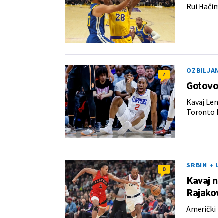
Rui Hačim
OZBILJAN
7
Gotovo 
Kavaj Len
Toronto 
SRBIN + 
0
Kavaj n
Rajako
Američki 