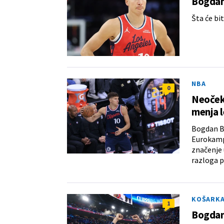
Bogdano
Šta će b
NBA
0
Neoček
menja l
Bogdan Bo
Eurokampu
značenje 
razloga p
KOŠARK
1
Bogdan 