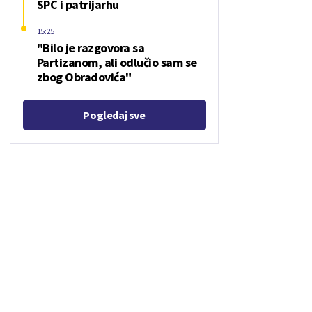
SPC i patrijarhu
15:25
"Bilo je razgovora sa
Partizanom, ali odlučio sam se
zbog Obradovića"
Pogledaj sve