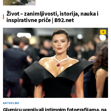
Život – zanimljivosti, istorija, nauka i
inspirativne priče | B92.net
0
AKTUELNO
Glumicu ucenjivali intimnim fotografijama, pa