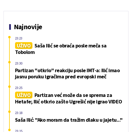
Najnovije
23:23
UŽIVO
Saša Ilić se obraća posle meča sa
Tobolom
23:30
Partizan "otkrio" reakciju posle IMT-a: Ilić imao
jasnu poruku igračima pred evropski meč
23:25
UŽIVO
Partizan već može da se sprema za
Hetafe; Ilić otkrio zašto Ugrešić nije igrao VIDEO
23:18
Saša Ilić: "Ako moram da tražim dlaku u jajetu..."
23:15