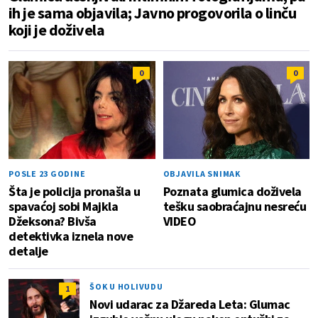
ih je sama objavila; Javno progovorila o linču
koji je doživela
0
0
POSLE 23 GODINE
OBJAVILA SNIMAK
Šta je policija pronašla u
Poznata glumica doživela
spavaćoj sobi Majkla
tešku saobraćajnu nesreću
Džeksona? Bivša
VIDEO
detektivka iznela nove
detalje
ŠOK U HOLIVUDU
1
Novi udarac za Džareda Leta: Glumac