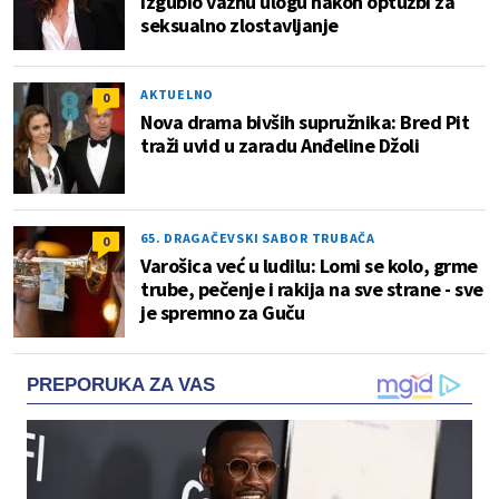
izgubio važnu ulogu nakon optužbi za
seksualno zlostavljanje
AKTUELNO
0
Nova drama bivših supružnika: Bred Pit
traži uvid u zaradu Anđeline Džoli
65. DRAGAČEVSKI SABOR TRUBAČA
0
Varošica već u ludilu: Lomi se kolo, grme
trube, pečenje i rakija na sve strane - sve
je spremno za Guču
PREPORUKA ZA VAS