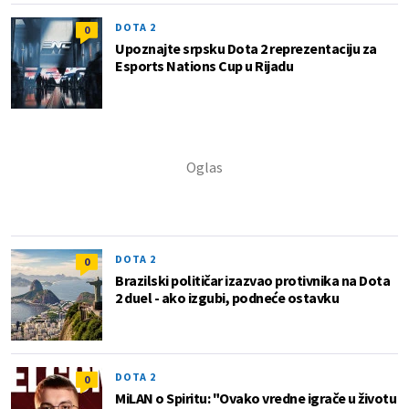
DOTA 2
0
Upoznajte srpsku Dota 2 reprezentaciju za
Esports Nations Cup u Rijadu
DOTA 2
0
Brazilski političar izazvao protivnika na Dota
2 duel - ako izgubi, podneće ostavku
DOTA 2
0
MiLAN o Spiritu: "Ovako vredne igrače u životu