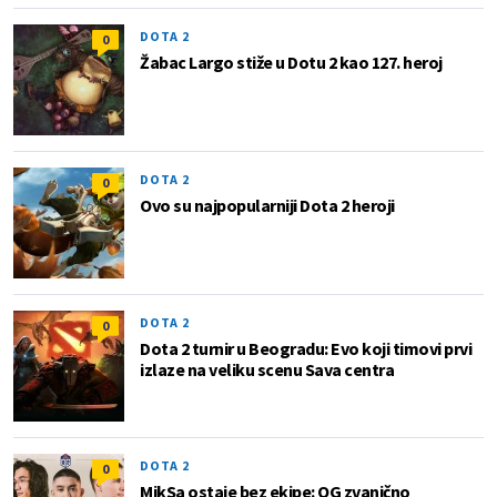
DOTA 2
0
Žabac Largo stiže u Dotu 2 kao 127. heroj
DOTA 2
0
Ovo su najpopularniji Dota 2 heroji
DOTA 2
0
Dota 2 turnir u Beogradu: Evo koji timovi prvi
izlaze na veliku scenu Sava centra
DOTA 2
0
MikSa ostaje bez ekipe: OG zvanično