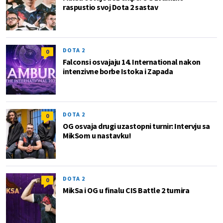
raspustio svoj Dota 2 sastav
DOTA 2
0
Falconsi osvajaju 14. International nakon
intenzivne borbe Istoka i Zapada
DOTA 2
0
OG osvaja drugi uzastopni turnir: Intervju sa
MikSom u nastavku!
DOTA 2
0
MikSa i OG u finalu CIS Battle 2 turnira