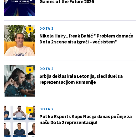
Games of the Future 2026
DOTA 2
0
Nikola Hairy_freak Babić: "Problem domaće
Dota 2 scene nisu igrači – već sistem"
DOTA 2
0
Srbija deklasirala Letoniju, sledi duel sa
reprezentacijom Rumunije
DOTA 2
0
Put ka Esports Kupu Nacija danas počinje za
našu Dota 2 reprezentaciju!