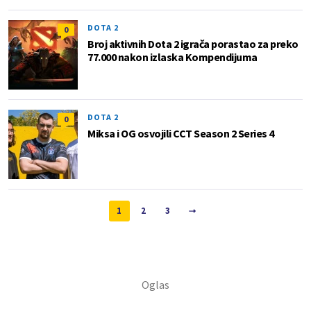
DOTA 2
0
Broj aktivnih Dota 2 igrača porastao za preko
77.000 nakon izlaska Kompendijuma
DOTA 2
0
Miksa i OG osvojili CCT Season 2 Series 4
1
2
3