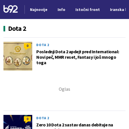
Najnovije
Info
Istočni front
Iranska kr
Nova vest
Dota 2
DOTA 2
0
Poslednji Dota 2 apdejt pred International:
Novi peč, MMR reset, Fantasy i još mnogo
toga
DOTA 2
0
Zero 10 Dota 2 sastav danas debituje na