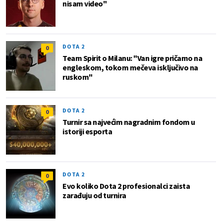
nisam video"
DOTA 2
0
Team Spirit o Milanu: "Van igre pričamo na
engleskom, tokom mečeva isključivo na
ruskom"
DOTA 2
0
Turnir sa najvećim nagradnim fondom u
istoriji esporta
DOTA 2
0
Evo koliko Dota 2 profesionalci zaista
zarađuju od turnira