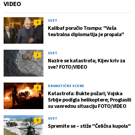
VIDEO
SVET
0
Kalibaf poručio Trampu: "Vaša
teatralna diplomatija je propala"
SVET
1
Nazire se katastrofa; Kijev kriv za
sve? FOTO/VIDEO
DRAMATIČNE SCENE
9
Katastrofa: Bukte požari; Vojska
Srbije podigla helikoptere; Proglasili
su vanrednu situaciju FOTO/VIDEO
SVET
0
Spremite se – stiže "Čelična kupola"