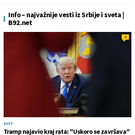
Info – najvažnije vesti iz Srbije i sveta |
B92.net
0
SVET
Tramp najavio kraj rata: "Uskoro se završava"